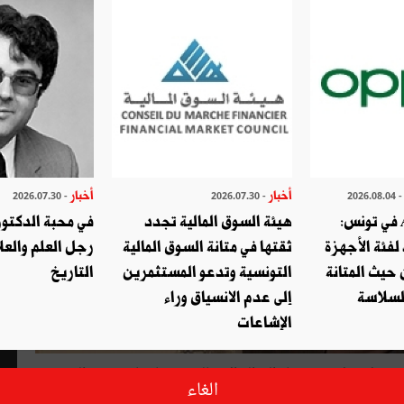
أخبار
أخبار
- 2026.07.30
- 2026.07.30
- 2026.08.
أوبو تطلق A6c في تونس:
هيئة السوق المالية تجدد
في محبة الدكتور 
لفئة الأجهزة
ثقتها في متانة السوق المالية
رجل العلم والعلا
حيث المتانة
التونسية وتدعو المستثمرين
التاريخ
السلاسة
إلى عدم الانسياق وراء
الإشاعات
ول سبل دعم مسار العدالة الانتقالية وإنجاحها وتوحيد الصف
الغاء
طر الإرهاب الذي تواجهه تونس ليس خطرا داهما من الخارج أو خطرا