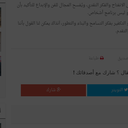
 الانفتاح والفكر النقدي، ويُفسح المجال للفن والإبداع للتأكيد بأن
 و ليس برنامج أشخاص.
تكفير بفكر التسامح والبناء والتطور، آنذاك يمكن لنا القول بأننا
لتقدم.
صديق
طباعة
قال ؟ شارك مع أصدقائك !
التويتر
شارك
ا