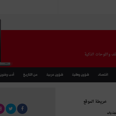
تف واللوحات الذكية
اقتصاد
شؤون وطنية
شؤون عربية
من التاريخ
أدب وفنون
خريطة الموقع
نيت واب