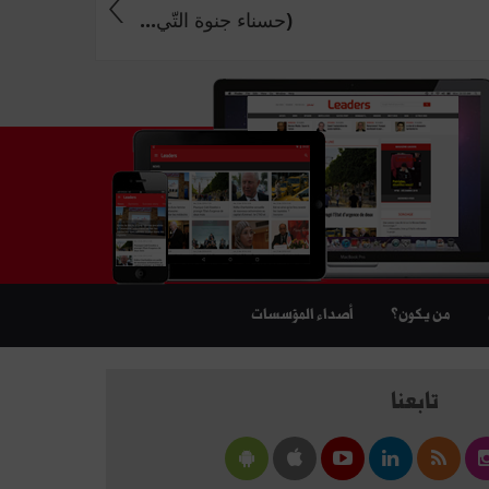
(حسناء‭ ‬جنوة‭ ‬التّي‭ ...
من يكون؟
أصداء المؤسسات
تابعنا