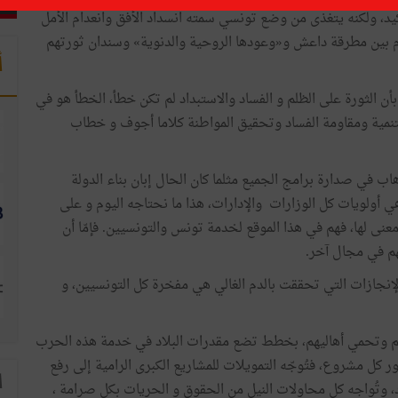
أكيد، ولكنه يتغذى من وضع تونسي سمته انسداد الأفق وانعدام الأمل
 بين مطرقة داعش و«وعودها الروحية والدنوية» وسندان ثورتهم
أ
بأن الثورة على الظلم و الفساد والاستبداد لم تكن خطأ، الخطأ هو في
لتنمية ومقاومة الفساد وتحقيق المواطنة كلاما أجوف و خطاب
ب في صدارة برامج الجميع مثلما كان الحال إبان بناء الدولة
ي أولويات كل الوزارات والإدارات، هذا ما نحتاجه اليوم و على
ى لها، فهم في هذا الموقع لخدمة تونس والتونسيين. فإمّا أن
م في مجال آخر.
نجازات التي تحققت بالدم الغالي هي مفخرة كل التونسيين، و
هم وتحمي أهاليهم، بخطط تضع مقدرات البلاد في خدمة هذه الحرب
 كل مشروع، فتُوجّه التمويلات للمشاريع الكبرى الرامية إلى رفع
ا
، وتُواجه كل محاولات النيل من الحقوق و الحريات بكل صرامة ،