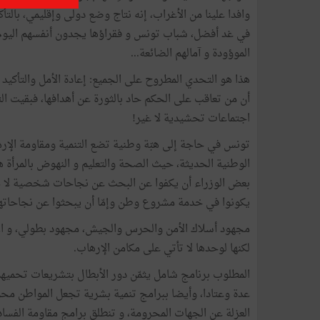
وافدا علينا من الأغراب، إنه نتاج وضع دولى وإقليمي، بالت
في غد أفضل، شباب تونس و فقراؤها يجدون أنفسهم اليوم
الموؤودة و آمالهم الضائعة...
هذا هو التحدي المطروح على الجميع: إعادة الأمل والتأكيد 
أن من تعاقب على الحكم حاد بالثورة عن أهدافها، فبقيت ا
اجتماعات تحشيدية لا غير!
تونس في حاجة إلى هبّة وطنية تضع التنمية ومقاومة الإرها
الوطنية الحديثة، حيث الصحة والتعليم و النهوض بالمرأة ه
بعض الوزراء أن يكفوا عن البحث عن نجاحات شخصية لا معن
يكونوا في خدمة مشروع وطن وإمّا أن يبحثوا عن نجاحاته
مجهود أسلاك الأمن والحرس والجيش، مجهود بطولي، و الإ
لكنها لوحدها لا تأتي على مكامن الإرهاب.
المطلوب برنامج شامل يثمّن دور الأبطال بتشريعات تحمي
عدة وعتادا، وأيضا ببرامج تنمية بشرية تجعل المواطن محور
العزلة عن الجهات المحرومة، و تنطلق برامج مقاومة الفساد