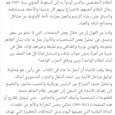
النظام الحقيقيين، والذين أودوا به إلى السقوط المدوّي سنة 1987 هم
رجال النظام أنفسهم. فالصراع بينهم كان شديدا والأحقاد مستحكمة،
والسباق على رضاء الزعيم والفوز بمزاياه تأخذ الأولوية عن مشاكل
ومصالح البلاد والعباد..
ولابدّ من القول إنّ من خلال بعض الصفحات، التي لا تخلو من عمق
وصدق، في تحليل بعض الشخصيات والأدوار مثل ما جاء بشأن الطاهر
بلخوجة والهادي نويرة والقذافي وبوتفليقة وغيرهم، فإنك تظلّ في
حيرة من أمرك بدون جواب شاف، وتتساءل لماذا كلّ هذا الحقد بين
أبناء النظام الواحد؟ وبين ورفاق الحزب الواحد؟
وممّا يلفت الانتباه أنّ أجمل ما جاء في الكتاب –في رأيي- هو محاولة
توثيق مراحل الأزمة بين اتحاد الشغل والحزب الدستوري آنذاك،
وتحليل جذور الصراع بين الرئيس بورقيبة والحبيب عاشور، والتلميح
إلى إهداف الاتحاد في السعي إلى تقويض نظام الحكم خدمة
للطموحات الشخصية وأحقاد الماضي والحاضر .. حتى ليخيّل للقارئ أنّ
هذه الصفحات (361-366) تحكي بنفس الحرارة والألم عن تقلصات
الحالة النقابية التي نعيشها اليوم، وعن التحالفات الخطيرة التي تهدف