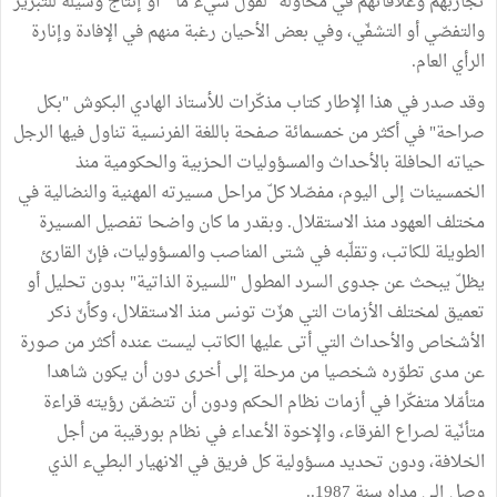
تجاربهم وعلاقاتهم في محاولة "لقول شيء ما " أو إنتاج وسيلة للتبرير
والتفصّي أو التشفّي، وفي بعض الأحيان رغبة منهم في الإفادة وإنارة
الرأي العام.
وقد صدر في هذا الإطار كتاب مذكّرات للأستاذ الهادي البكوش "بكل
صراحة" في أكثر من خمسمائة صفحة باللغة الفرنسية تناول فيها الرجل
حياته الحافلة بالأحداث والمسؤوليات الحزبية والحكومية منذ
الخمسينات إلى اليوم، مفصّلا كلّ مراحل مسيرته المهنية والنضالية في
مختلف العهود منذ الاستقلال. وبقدر ما كان واضحا تفصيل المسيرة
الطويلة للكاتب، وتقلّبه في شتى المناصب والمسؤوليات، فإنّ القارئ
يظلّ يبحث عن جدوى السرد المطول "للسيرة الذاتية" بدون تحليل أو
تعميق لمختلف الأزمات التي هزّت تونس منذ الاستقلال، وكأنّ ذكر
الأشخاص والأحداث التي أتى عليها الكاتب ليست عنده أكثر من صورة
عن مدى تطوّره شخصيا من مرحلة إلى أخرى دون أن يكون شاهدا
متأمّلا متفكّرا في أزمات نظام الحكم ودون أن تتضمّن رؤيته قراءة
متأنّية لصراع الفرقاء، والإخوة الأعداء في نظام بورقيبة من أجل
الخلافة، ودون تحديد مسؤولية كل فريق في الانهيار البطيء الذي
وصل إلى مداه سنة 1987..