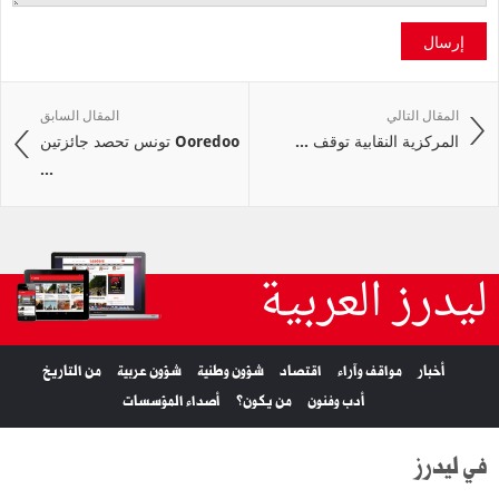
إرسال
المقال التالي
المقال السابق
المركزية النقابية توقف ...
Ooredoo تونس تحصد جائزتين
...
ليدرز العربية
أخبار
مواقف وآراء
اقتصاد
شؤون وطنية
شؤون عربية
من التاريخ
أدب وفنون
من يكون؟
أصداء المؤسسات
في ليدرز