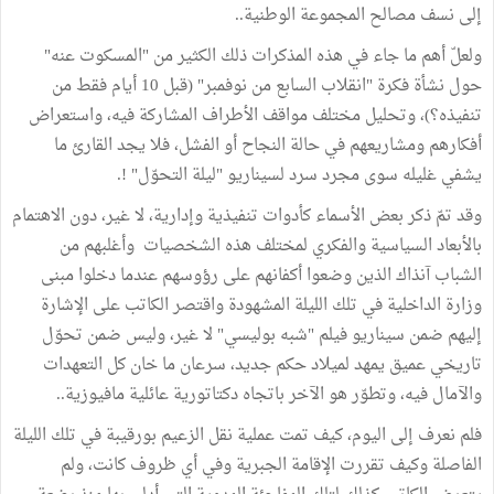
إلى نسف مصالح المجموعة الوطنية..
ولعلّ أهم ما جاء في هذه المذكرات ذلك الكثير من "المسكوت عنه"
حول نشأة فكرة "انقلاب السابع من نوفمبر" (قبل 10 أيام فقط من
تنفيذه؟)، وتحليل مختلف مواقف الأطراف المشاركة فيه، واستعراض
أفكارهم ومشاريعهم في حالة النجاح أو الفشل، فلا يجد القارئ ما
يشفي غليله سوى مجرد سرد لسيناريو "ليلة التحوّل" !.
وقد تمّ ذكر بعض الأسماء كأدوات تنفيذية وإدارية، لا غير، دون الاهتمام
بالأبعاد السياسية والفكري لمختلف هذه الشخصيات وأغلبهم من
الشباب آنذاك الذين وضعوا أكفانهم على رؤوسهم عندما دخلوا مبنى
وزارة الداخلية في تلك الليلة المشهودة واقتصر الكاتب على الإشارة
إليهم ضمن سيناريو فيلم "شبه بوليسي" لا غير، وليس ضمن تحوّل
تاريخي عميق يمهد لميلاد حكم جديد، سرعان ما خان كل التعهدات
والآمال فيه، وتطوّر هو الآخر باتجاه دكتاتورية عائلية مافيوزية..
فلم نعرف إلى اليوم، كيف تمت عملية نقل الزعيم بورقيبة في تلك الليلة
الفاصلة وكيف تقررت الإقامة الجبرية وفي أي ظروف كانت، ولم