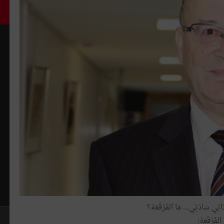
َاتِي سَادَتِي... مَا الفَرْقَعَهْ؟
الفَرْقَعَهْ: