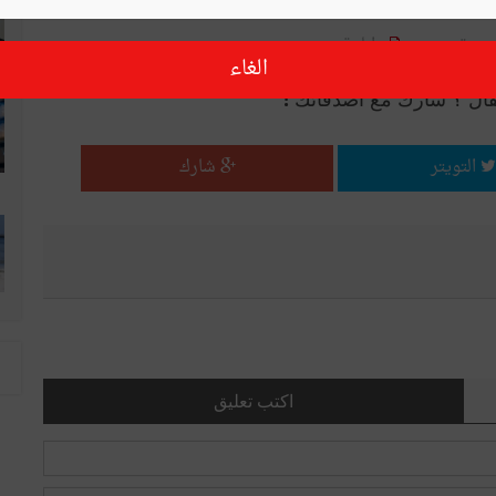
صديق
طباعة
الغاء
قال ؟ شارك مع أصدقائك !
التويتر
شارك
اكتب تعليق