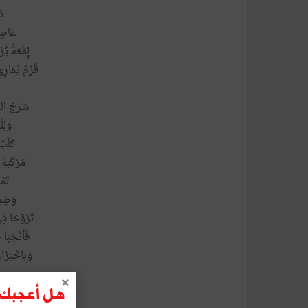
دَ
عَاصِف
إِمَّعَةٌ يُ
قَزْمٌ يُمَار
سَرْجُ الحَ
وَلِل
كَلْبٌ
مَرْكَبَة 
تَمُر
وَضِفْ
تَزَوَّجَا ف
فَأَنْجَبَا 
وَبِاخْتِزَ
مُسْتَنْقَعٌ م
هل أعجبك ه