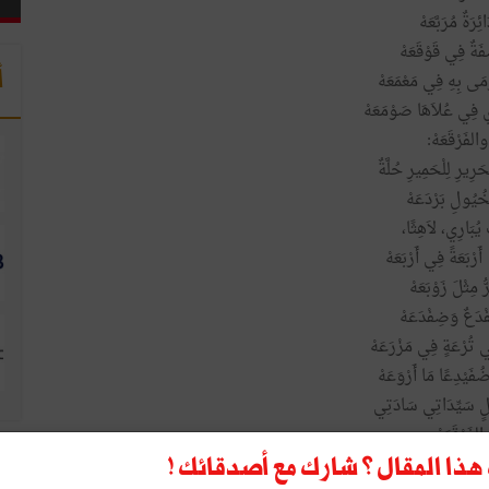
ائِرَةٌ مُرَبَّعَهْ
َةٌ فِي قَوْقَعَهْ
أ
رْمَى بِهِ فِي مَعْمَعَهْ
ِي فِي عُلاَهَا صَوْمَعَهْ
والفَرْقَعَهْ:
رِيرِ لِلْحَمِيرِ حُلَّةٌ
ْخُيُولِ بَرْدَعَهْ
 يُبَارِي، لاَهِثًا،
أَرْبَعَةً فِي أَرْبَعَهْ
ُّ مِثْلَ زَوْبَعَهْ
دَعٌ وَضِفْدَعَهْ
ِي تُرْعَةٍ فِي مَزْرَعَهْ
ضُفَيْدِعًا مَا أَرْوَعَهْ
الٍ سَيِّدَاتِي سَادَتِي
الفَرْقَعَهْ:
ِنَ الحَكَايَا المُتْرَعَهْ
ذا المقال ؟ شارك مع أصدقائك !
ا