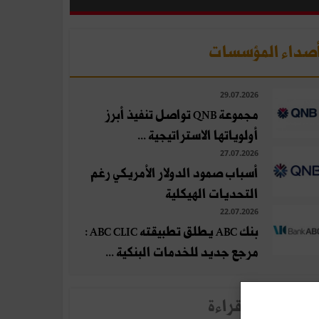
صداء المؤسسات
29.07.2026
مجموعة QNB تواصل تنفيذ أبرز
أولوياتها الاستراتيجية ...
27.07.2026
أسباب صمود الدولار الأمريكي رغم
التحديات الهيكلية
22.07.2026
بنك ABC يطلق تطبيقته ABC CLIC :
مرجع جديد للخدمات البنكية ...
لأخبار الأكثر قراءة