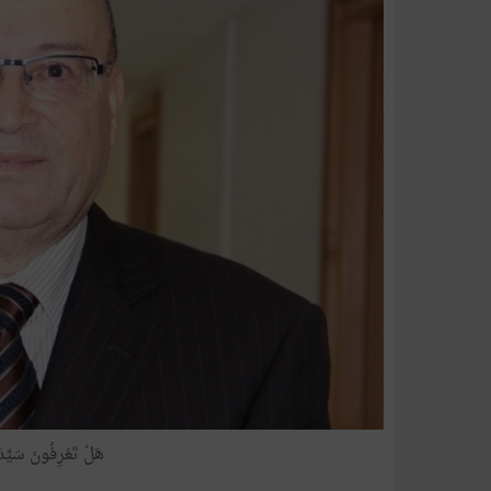
هَلْ تَعْرِفُونَ سَيِّد