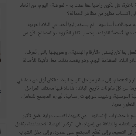
ة ناظرة، هل يكُون راضيا عمّا عمّت به «الموضة» اليوم، من اتّخاذ
ّعا إلى اكتساب مظهر من مظاهر الحداثة؟
ــم مجـــالات أســاسيّة – لم يسبقه إليها أحد، في البلاد العربيّة
اصد، منها تُستمدُّ القواعد، بحسب تغيُّر الظّروف والمصالح، لأنّ من
عمل بما كان يُسمّى «الأرقام الهنديّة»، وتعويضِها بالتي تُعرف،
ائر البلاد المتقدّمة اليوم. وهو يقصد بذلك، معا، تأكيدًا للأصالة
بار والاهتمام، إلى سائر مراحل تاريخ البلاد : فكان أوّل مَن دعا، في
ّزمة عن كلّ مكوّنات تاريخ البلاد : شاملا فيها مختلف المراحل
 التونسيّة، وتثبيت لتوجّهات إنسانيّة، تُهيّء المجتمع للتعامل،
تّعاون معها.
ع بالحضارات الإنسانيّة – مِن كِليهما، اكتسب دراية بعُمق تأثير
 للتعليم والثقافة من إسهام، في تركيز النهضة الاجتماعيّة، بكامل
ا
 إلى التعميم، وإلى تَفتُّح المجتمع على عصره، وإلى جعْلِ الشباب