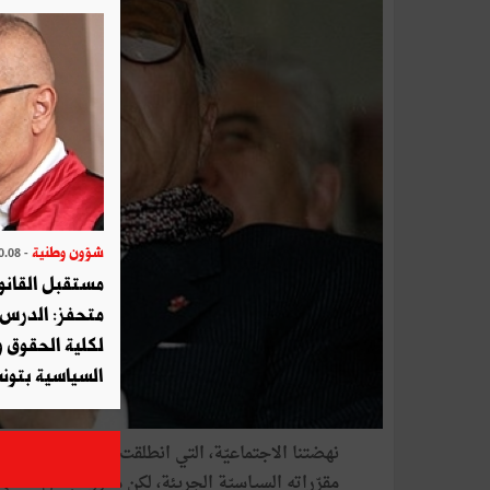
شؤون وطنية
- 2025.10.08
مستقبل القانو
متحفز: الدرس 
لكلية الحقوق و
السياسية بتون
نهضتنا الاجتماعيّة، التي انطلقت إثر الاستقلال، كا
مقرّراته السياسيّة الجريئة، لكن معزَّزةً بعمل ثقافي 