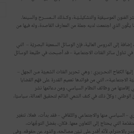
الفنون الموسيقيّة والتشكيلـــيّــة، وكـــذلك الــــمســـرح والسينما.
ا يكُون الذي اجتمعت لديه جملة من المعارف القاصدة، وله فيها من
ة، إضافة إلى الدروس العالية، فإنّ الوسائل السمعيّة البصريّة – التي
ُون في تناول سائر الفئات الاجتماعية – قد أصبحت في طليعة الوسائل
ليها الكفاح التحــريري : وهي تحرير الفئات الشعبيّة مــن الجهل –
طيّة الاجتماعية»، التي من فوائدها تعميم القدرة على فهْم القضايا
التي إقامتها من وظائف النظام السياسي، ومن دعائمها نشر
 الوطني ؛ وكلّ ذلك في كنف السّعي الدّائم لتحقيق العدالة، سياسيّا،
 – السياسي منها والاجتماعي والثّقافي – فقد بدأت، فعلا، تتغيّر
قدّمة التي يحتاج إلى التّعاون معها. فكان، بفضل التوجُّهات،
 أجدر بالاحترام، لأنّه أقدر على تبيّن مصالحه، والذود عن حقوقه. وفي