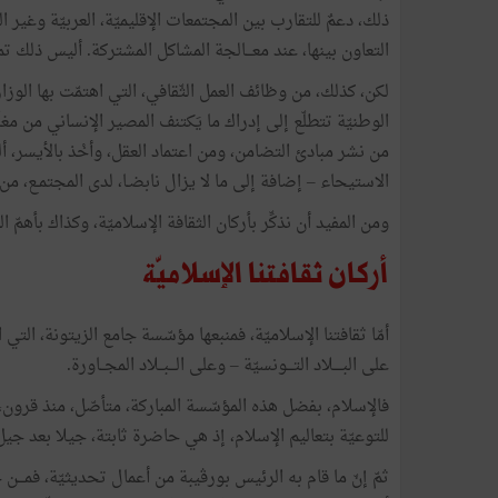
ذلك، دعمٌ للتقارب بين المجتمعات الإقليميّة، العربيّة وغير
التعاون بينها، عند معـــالجة المشاكل المشتركة. أليس ذلك تمه
لكن، كذلك، من وظائف العمل الثّقافي، التي اهتمّت بها الوزار
الوطنيّة تتطلّع إلى إدراك ما يَكتنف المصير الإنساني من مغلّق
من نشر مبادئ التضامن، ومن اعتماد العقل، وأخْذ بالأيسر، ألي
الاستيحاء – إضافة إلى ما لا يزال نابضـا، لدى المجتمـع، من
ومن المفيد أن نذكِّر بأركان الثقافة الإسلاميّة، وكذاك بأهمّ ال
أركان ثقافتنا الإسلاميّة
أمّا ثقافتنا الإسلاميّة، فمنبعها مؤسّسة جامع الزيتونة، التي ا
على البــــلاد التـــونسيّة – وعلى الـــبــلاد المجــاورة.
فالإسلام، بفضل هذه المؤسّسة المباركة، متأصّل، منذ قرون،
للتوعيّة بتعاليم الإسلام، إذ هي حاضرة ثابتة، جيلا بعد جيل،
ثمّ إنّ ما قام به الرئيس بورڨيبة من أعمال تحديثيّة، فمـــن