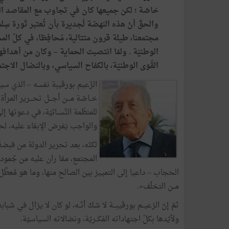
خاصّة ؛ لكن جميعها كان في تجاوب مع المقاصد التي
والحقّ أنّ هذه النهضة لَجديرة بأن تُعتبر ثورة سِل
مجتمعنا، طيلة قرون متتالية، مُحافِظا، في كلّ المجا
الوطنيّة . ولمّا انتصبت الحماية – وكان من أهدافها 
القُوى الوطنيّة، بالكفاح السياسي، وبالنضال الاجتما
الزّعيم بورڨيبة نفسه – الذي سيك
خــاصّة مـــن أجـــل تحـــرير المر
للمنظّمة النِّســائيّة، في دعوتها 
والواجب يَفرض الإبقاء عليه، لحما
لكنّه، بعد تحرير الدولة من قبضة 
المجتمع، ممّا ران عليه من جُمود، ط
الحجاب – داعيا إلى التمييز بين الصالح منها، وما هو مُعطِّل
مــن التخلّف».
ثمّ إنّ الزعيــم بورڨيبـــة لا شكّ أنّــه، لو كان لا يزال في شب
ولأيّدها بكلّ اجتهاداته الفكــريّة، ونضالاته السياسيّة.