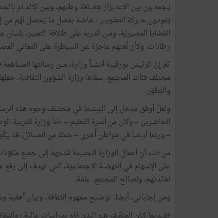
يَجمعـــون بين الاعتـــزاز بثقــــافة وطنهم، وبين الإلمـــام 
يَقودون حـــركة التطويـــر : خاصّة بفضل ما يَحصل لهُم من
القضايا المصيريّة، ومـن الدربة على طلاقة التعبير، بلسان عر
رطانات، وكأنّ لُغتهم عاجزة عن السيطرة على المعاني العصر
ثمّ إنّ الرئيس بورڨيبة أنشـــأ وزارة، مـــن رسالتها المساهَ
مختلف فئات المجتمع، سمّاها وزارة الشؤون الثقافيّة، حمّلها 
والتطوّر.
ولعلّ أوفق مدخل إلى التبسّط في مختــلف وجوه هذه الرسالة
الحاضرين – وكان من أسرة التعليم – «لنا وزارة للتربية الوطني
– وربّما أيــضا في مَواطن أُخرى – جملة من المسائل، قد يكُ
من ذلك أنّ أعمال الوزارة الجديدة مُتّجهة إلى جميع مكوّن
على الإسهام في النهضــة الاجتماعيّة، التي تهدف إلى رفع مس
لفائدتهم، ولصالح المجتمع، عامّة.
ومن إجاباتي، أيضا، توضيح مفهوم الثقافة، وبيان أهمّية وس
فقـــديما كــان المثقّــف هــو الــذي قام بدراسات عالية ؛ والث