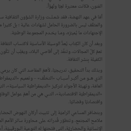
الفنون، فكانت معتبرة لعِبًا ولَهوًاً.
أمّا في عهد النهضة، فقد شمــلـــت وزارة الشؤون الثقـافيّة سـئـر 
والمثقّف ليس بالضرورة الحامل لشهادات عالية ؛ بل كثيرا م
الإجتهادات ما يُميـّزه، ومــا يخــدم المجموعة الوطنيّة.
وبعْد أن كان الكِتاب يُعدُّ الوسيلة الأساسيّة لاكتساب الثقاف
تعمّ كلّ المجالات، وتنفُذ إلى أقاصي البلاد، ويغلِب أن تك
الكفيلة بِنشر الثقافة.
وبذلك بدأ التحقيق، تدريجيّا، لأهمّ المقاصد التي كان يرمي إ
الذي هـــو مـن أكبــر أسبـــاب «التخلّف» – وتعميم «الديمقرا
العامّة، وتهيئة الأجواء لتركيز «الديمقراطيّة السياسيّة»، 
«الديمقراطيّة الاقتصادية»، التـــي هي من أهمّ عوامل الوفاق
واقتصاديّا وقضائيّا.
وبتضافر المساعي الراميّة إلى تثبيت أركان النهوض الحضاري
ملامح المجتمع، وتتطوّر قُدراته على محاورة سائر الأمم المت
الإنسانيّة والحضاريّة، التي فتَحتها له التوعية البورڨيبيّة،