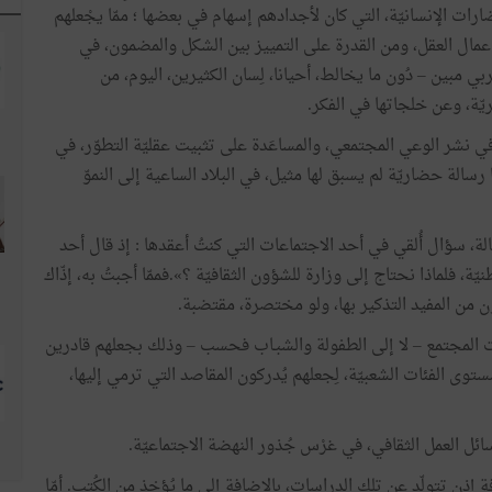
بالحضارات الإنسانيّة، التي كان لأجدادهم إسهام في بعضها ؛ ممّا يجْعلهم
 إعمال العقل، ومن القدرة على التمييز بين الشكل والمضمون، في
بي مبين – دُون ما يخالط، أحيانا، لِسان الكثيرين، اليوم، من
يّة، وعن خلجاتها في الفكر.
مة في نشر الوعي المجتمعي، والمساعَدة على تثبيت عقليّة التطوّر، في
رسالة حضاريّة لم يسبق لها مثيل، في البلاد الساعية إلى النموّ
، سؤال أُلقي في أحد الاجتماعات التي كنتُ أعقدها : إذ قال أحد
ّة، فلماذا نحتاج إلى وزارة للشؤون الثقافيّة ؟».فممّا أجبتُ به، إذّاك
ون من المفيد التذكير بها، ولو مختصرة، مقتضبة.
ات المجتمع – لا إلى الطفولة والشبـاب فحسب – وذلك بجعلهم قادرين
توى الفئات الشعبيّة، لِجعلهم يُدركون المقاصد التي ترمي إليها،
ائل العمل الثقافي، في غرْس جُذور النهضة الاجتماعيّة.
قافة إذن تتولّد عن تلك الدراسات، بالإضافة إلى ما يُؤخذ من الكُتب. أمّا