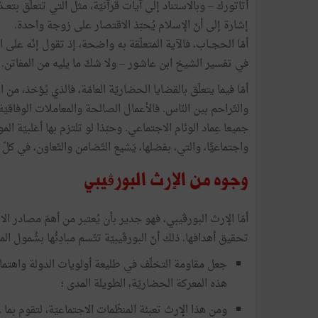
أتاتورك – وبالاستناد إلى آيات قرآنيّة، مثل التي تتعلّق بتعــدّ
إشارة إلى أنّ الإسلام يُحبّذ الاقتصار على زوجة واحدة.
أمّا الحجــاب، فالآية المتعلّقة به واضحة، إذ تقول إنّه على ال
في تفسير الشيخ ابن عاشور – ولا شكّ ما يليه من المفاتن.
أمّا فيما يتعلّق بالقضايا الحضاريّة العامّة، فالذي يُؤخذ، م
والتّراحم بين النّاس. فالأعمال الصالحة والمعاملات الوفاقيّة، أ
جميعا عِماد الوئام الاجتماعي. وحبّذا لو تلتزم بها أغلبيّة الموا
واجتماعيًّا، والتي، بفضلها، يَشيع التّضامن والتّعاون، في كلّ
وجوه من الإرث البورڨيبي
أمّا الإرث البورڨيبي، فهو جدير بأن يُعتبر من أهمّ مصادر ال
تحقيق أهدافها. ذلك أنّ البورڨيبيّة تتّسم مبادِئُها بشُمول ال
جعل مقاومة التخلّف في طليعة أولويات الدولة واهتما
هذه المعركة الحضاريّة، الطويلة المدى ؛
ومن هذا الإرث تعبئة المنظّمات الاجتماعيّة، لتقوم بما