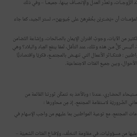
د الزّوجـــات، وتعذّر العدل والإنصــاف بينها، جميعـــا – وفي ذلك
مؤمــنات أن «يَضـــْربْن بخُمُرِهنّ على جُيوبهنّ»، لستر الجيد، كما جاء
ن الكثير من الآيات، وجوبُ اقتران الإيمان بالصالحات، وإشاعة التّضامن
ليـــس كلٌّ مــن هذه وتلك، عند التأمّل، لَممّا ينفع العِباد والبلاد؟ وهي
طنين : فتتكـــاثر الأعمال التي تنهـــض بالمجتمـــع، فكريّا واقتصاديًّا
 الأحوال، وبين جميع الفئات الاجتماعيّة.
استيحاء الحضاري، عندنا ؛ وبالأخذ به تتمكّن ثورتنا القائمة من
معاني الضّروريّة لاستقامة المجتمع، إذ مِن محاورها :
مات المجتمع، مع توعية المواطنين بما عليهم من واجب الإسهام في
 عليها من مسؤوليات، في مقاومة التخلّف، ولإقناع الفئات الشعبيّة –