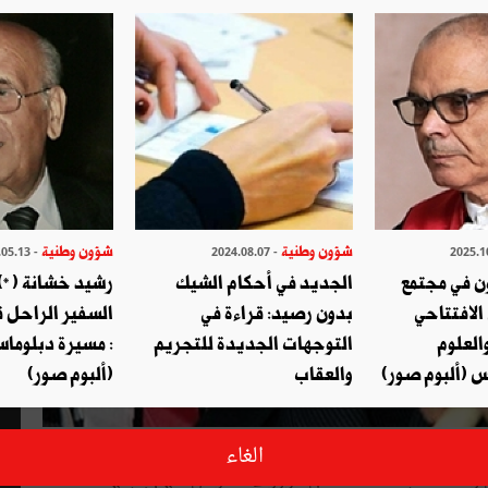
شؤون وطنية
شؤون وطنية
- 2024.05.13
- 2024.08.07
ن في مجتمع
الجديد في أحكام الشيك
رشيد خشانة (*) 
الافتتاحي
بدون رصيد: قراءة في
السفير الراحل 
العلوم
التوجهات الجديدة للتجريم
: مسيرة دبلوماس
س (ألبوم صور)
والعقاب
(ألبوم صور)
نت متولِّدة عن المبادىء التي نَهَج لها الرئيس بورڨيبة، من خلال
الغاء
رائد، تعاقبت عليه ثُلّة من الوزراء، تَميَّز كلّ منهم باجتهادات