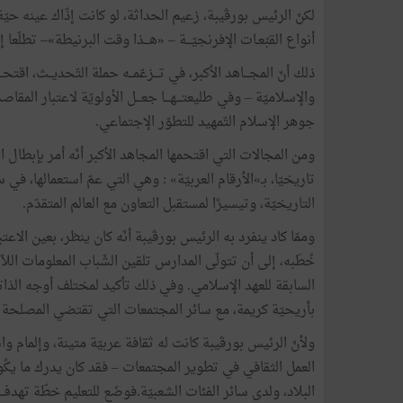
لكنّ الرئيس بورڨيبة، زعيم الحداثة، لو كانت إذّاك عينه حيّ
أنواع القبّعـات الإفرنجيّـــة – «هـــذا وقت البرنيطة»– تطل
ذلك أنّ المجـــاهد الأكبر، في تـــزعّمــه حملة التّحديــث، اقتحـ
والإسلاميّة – وفي طليعتـــهـــا جعـــل الأولويّة لاعتبار المق
جوهر الإسلام التّمهيد للتطوّر الإجتماعي.
ومن المجالات التي اقتحمها المجاهد الأكبر أنّه أمر بإبطال ال
تاريخيّا، بـ»الأرقام العربيّة» : وهي التي عمّ استعمالها، في س
التاريخيّة، وتيسيرًا لمستقبل التعاون مع العالم المتقدّم.
وممّا كاد ينفرد به الرئيس بورڨيبة أنّه كان ينظر، بعين الاعت
خُطَبه، إلى أن تتولّى المدارس تلقين الشّباب المعلومات اللا
السابقة للعهد الإسلامي. وفي ذلك تأكيد لمختلف أوجه الذاتيّة
بأريحيّة كريمة، مع سائر المجتمعات التي تقتضي المصلحة ال
ولأنّ الرئيس بورڨيبة كانت له ثقافة عربيّة متينة، وإلمام واس
العمل الثقافي في تطوير المجتمعات – فقد كان يدرك ما يكُون
البلاد، ولدى سائر الفئات الشعبيّة.فوضَع للتعليم خطّة تهدف