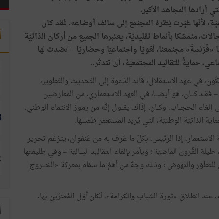
 أرادها المجاهد الأكبر.
ميّة، لأنّها غيّرت نِظرة المجتمع إلى سالف أوضاعه. فقد كان
أ
لات، متمسِّكا بأنماط تقليديّة، يعتبرها الجميع من أركان الذاتيّة
«فَرْنسةُ» مجتمعنا، لُغويّا واجتماعيّا وحضاريّا – تصَدت لها
عي، حمايةً للتقاليد المجتمعيّة، أن تندثر..
ُون، في عهد الاستقلال، قائد الدّعوة إلى التّحديث والتّطوير،
أة – فقــد كـــان، هو أيضـــا، في العهد الاستعماري، من المعارضين
إلى إلغاء الحجــاب. وكــان، إذّاك، يقــول إنّه من رموز الانتماء الوطني،
ية الذاتيّة الوطنيّة، التي يُريد المستعمر طمسها.
الاستعمار، إذا الرئيس، بكلّ ما عُرف به من عُنفوان، يتزعّم تحرير
يلة القُرون الماضيّة ؛ ويأمر بإلغاء التقاليد البـــاليّة – وفي طليعتها
 للتطوّر والنهوض : وذلك وجهٌ من أهمّ ما سمّاه بمعركة «الخـــروج
ابه، عند انطلاق «ثورة الشباب والكرامة»، لَكان أوّل المُعتزّين بها،
ا