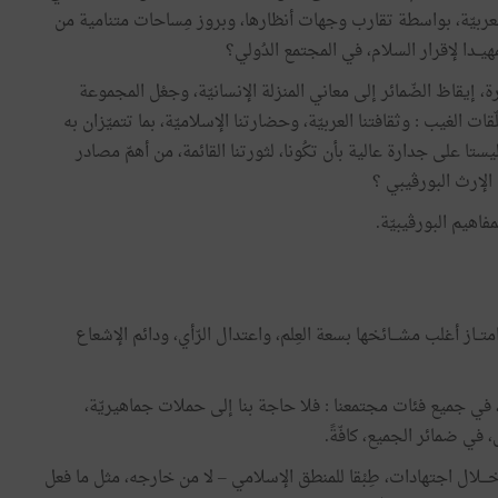
 العربيّة، بواسطة تقارب وجهات أنظارها، وبروز مِساحات متنامية من
يــدا لإقرار السلام، في المجتمع الدُولي؟
ة، إيقاظ الضّمائر إلى معاني المنزلة الإنسانيّة، وجعْل المجموعة
ات الغيب : وثقافتنا العربيّة، وحضارتنا الإسلاميّة، بما تتميّزان به
ستا على جدارة عالية بأن تكُونا، لثورتنا القائمة، من أهمّ مصادر
 الإرث البورڨيبي ؟
مفاهيم البورڨيبيّة.
متــاز أغلب مشـــائخها بسعة العِلم، واعتدال الرّأي، ودائم الإشعاع
 في جميع فئات مجتمعنا : فلا حاجة بنا إلى حملات جماهيريّة،
 في ضمائر الجميع، كافّةً.
 خـــلال اجتهادات، طِبْقا للمنطق الإسلامي – لا من خارجه، مثل ما فعل