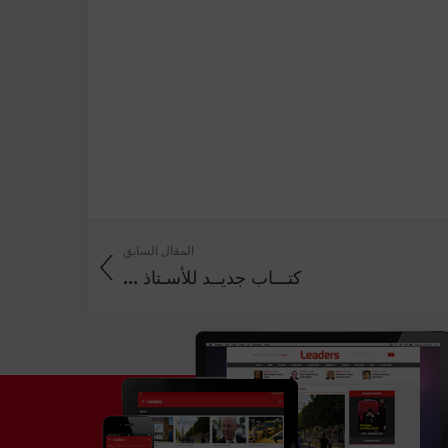
المقال السابق
كتـــاب جديــد للأسـتاذ ...