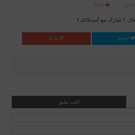
صديق
طباعة
قال ؟ شارك مع أصدقائك !
التويتر
شارك
اكتب تعليق