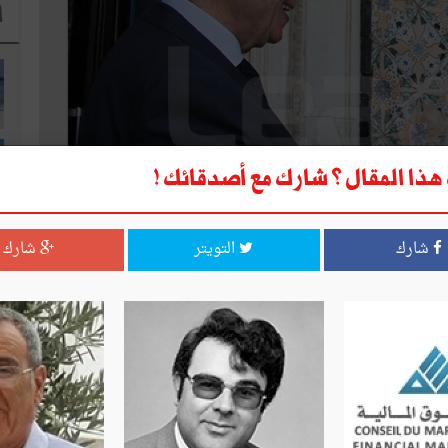
ا
ذا المقال ؟ شارك مع أصدقائك !
شارك
التويتر
شارك
ا
لة لمساندة المؤسسات العمومية، في ميزانية التنمية لبناء المساكن
ي علاوة على تنمية الجهات الداخلية.