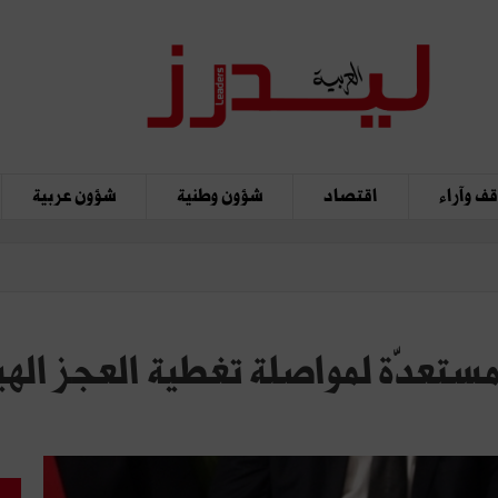
ف وآراء
اقتصاد
شؤون وطنية
شؤون عربية
مستعدّة لمواصلة تغطية العجز اله