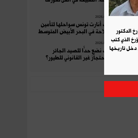
2026.07.11
كيف أنارت تونس سواحلها لتأمين
رخ الدكتور
الملاحة في البحر الأبيض المتوسط
ؤرخ الذي كتب
2026.07.27
 دخل تاريخها
كيف نضع حدًّا للصيد الجائر
والاحتجاز غير القانوني للطيور؟