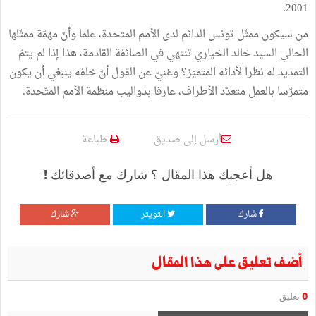
2001.
من سيكون ممثّل تونس الدائم لدى الأمم المتحدة، علما وأنّ مهمّة ممثّلها
الحالي السيد خالد الخياري تنتهي في الصائفة القادمة، هذا إذا لم يتمّ
التمديد له نظرا لأدائه المتميّز؟ وغنيّ عن القول أنّ خلفه ينبغي أن يكون
متمرّسا بالعمل متعدّد الأطراف، عارفا بدواليب منظمة الأمم المتّحدة.
أرسل إلى صديق
طباعة
هل أعجبك هذا المقال ؟ شارك مع أصدقائك !
شارك
التويتر
شارك
أضف تعليق على هذا المقال
0
تعليق