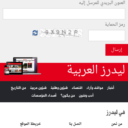
العنون البريدي للمرسل إليه
رمز الحماية
إرسال
ليدرز العربية
أخبار
مواقف وآراء
اقتصاد
شؤون وطنية
شؤون عربية
من التاريخ
أدب وفنون
من يكون؟
أصداء المؤسسات
في ليدرز
من نحن
اتصل بنا
خريطة الموقع