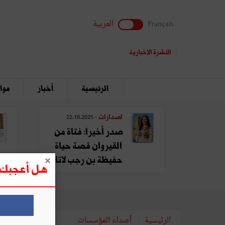
Français
العربية
النشرة الإخبارية
الرئيسية
أخبار
مواق
اصدارات
- 22.10.2025
صدر أخيرا: فتاة من
القيروان قصة حياة
حفيظة بن رجب لاتا
هل أعجبك ه
الرئيسية
أصداء المؤسسات