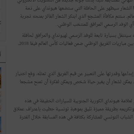
النهائي للمسابقة لتبدأ بذلك جولة جديدة من التصويت الالكتروني
هذا الشعار سيظهر على الحافلة التي ستضعها هيونداي على ذمة
لم. ستتم مكافأة المشجع الذي ابتكر الشعار الفائز بمنحه تجربة
تنقل بسيارة تابعة للوفد الرسمي لهيونداي والمرافق لحافلة
 مباريات الفريق الوطني ضمن فعاليات كأس العالم فيفا 2018.
ا
بداعها وقدرتها على التعبير عن قيم الفريق الذي تمثله. وقع اختيار
ة. يمكن لشعار أن يغير حياة شخص ويمكن لفكرة أن تمنح مشجعا
علامة هيونداي الكورية الجنوبية للسيارات الخفيفة في هذه
ائز وتكريمه بطريقة مميزة تليق بموهبة تونسية حظيت باعتراف عملاق
لشباب التونسي للمشاركة بكثافة في هذه المسابقة خلال الفترة