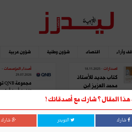
ف وآراء
اقتصاد
شؤون وطنية
شؤون عربية
اصدارات
أصداء المؤسسات
-
- 18.11.2025
29.07.2026
كتاب جديد للأستاذ
مجموع
محمد العزيز ابن
تنفيذ أبرز أولويا
عاشور: "المدينة في ...
ذا المقال ؟ شارك مع أصدقائك !
الاستراتيجية ...
شارك
التويتر
شارك