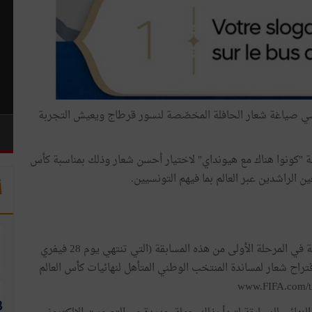
سي صياغة شعار الحافلة المخصّصة لنسور قرطاج ويعيش التجربة
 "كونوا هناك مع هيونداي" لاختيار أحسن شعار وذلك بمناسبة كأس
أ
يمكن لعشاق نسور قرطاج تحقيق حلمهم من خلال المشاركة في المرحلة الأولى من هذه المسابقة (التي تنتهي يوم 28 فيفري
 واقتراح شعار لمساندة المنتخب الوطني المتأهل لنهائيات كأس العالم