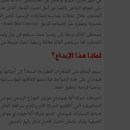
في شهر أفريل، سيتمّ الإعلان عن المترشحين الثلاثة للدور 
على الموقع الخاص باللعبة من أجل اختيار الشعار الفائز. 
المنتخب خلال تنقلاته بمناسبة المقابلات الرسمية لكأس العا
حصريّة ومميّزة عبر انضمامه لفريق «Team Bus Convoy» أي الوفد الرسمي المرافق للمنتخب الوطني.
سيحظى الفائز برحلة إلى روسيا حيث سيقيم في نزل ومنه سي
المنتخب كما سيحضر الفائز مقابلة رسمية تحدّد مسبقا من بين
لماذا هذا الإبداع؟
سيتم الحكم على الشعارات المقترحة استناداً إلى أصالتها وإ
هيونداي على هذه الضوابط لملاءمتها لثقافتها المؤسساتي
رياضيا فرصة تحقيق حلمه.
انخرطت شركة ألفا هيونداي موتور الموزّع الرسمي بتونس ل
الديناميكية التي أطلقتها الشركة الأم وتلتزم بمرافقة الف
صناعة السيارات هيونداي. تدعو شركة ألفا هيونداي موتور ا
المتبقية وذلك لضمان اختيار أفضل شعار يليق بالنسور.