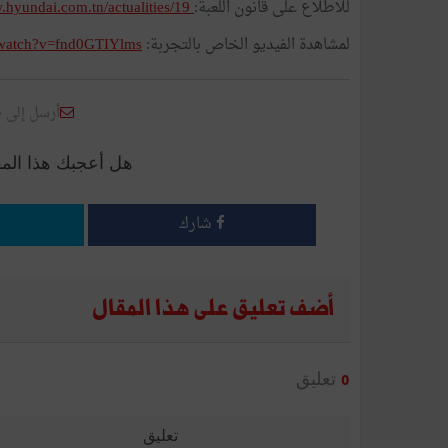
للاطلاع على قانون اللعبة:
http://www.hyundai.com.tn/actualities/19
لمشاهدة الفيديو الخاص بالتجربة:
/watch?v=fnd0GTIYlms
أرسل إلى 
هل أعجبك هذا الم
شارك
أضف تعليق على هذا المقال
تعليق
0
تعليق