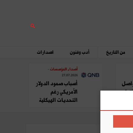
من التاريخ
أدب وفنون
اصدارات
أصداء المؤسسات
-
27.07.2026
ة QNB تواصل
أسباب صمود الدولار
تها
الأمريكي رغم
التحديات الهيكلية