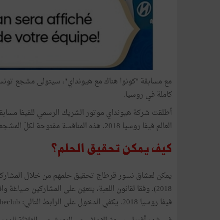
مع مسابقة "كونوا هناك مع هيونداي"، سيتولى مشجع تون
كاملة في روسيا.
أطلقت شركة هيونداي موتور الشريك الرسمي للفيفا مسابقة
العالم فيفا روسيا 2018. هذه المنافسة مفتوحة لكلّ المشجعين الراشدين عبر العالم بما فيهم التونسيين.
كيف يمكن تحقيق الحلم؟
2018). وفقا لقانون اللعبة، يتعيّن على المشاركين صياغة
فيفا روسيا 2018. يكفي الدخول على الرابط التالي: www.FIFA.com/theclub