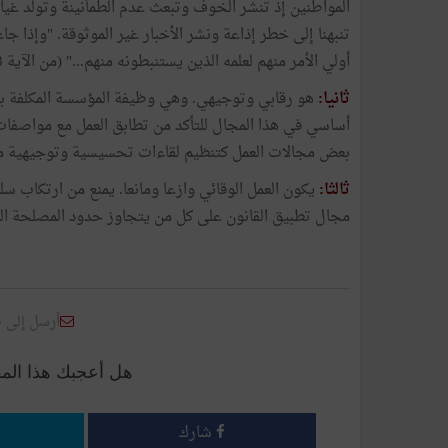
المواطنين إذ تنشر الخوف وتبعث عدم الطمأنينة وتولد غياب ال
تنبهنا إلى خطر إذاعة ونشر الأخبار غير الموثوقة. "وإذا ج
أولي الأمر منهم لعلمه الذين يستنبطونه منهم..." (من الآية 83 من سورة النساء).
ثانيا:
هو رقابي وتوجيهي. وهي وظيفة المؤسسة المكلفة بال
أساسي في هذا المجال للتأكد من تطابق العمل مع مواصفات ال
بعض مجالات العمل كتنظيم لقاءات تحسيسية وتوجيهية من
ثالثا:
يكون العمل الوقائي وازعا ومانعا. يمنع من ارتكاب سلو
مجال تطبيق القانون على كل من يتجاوز حدود المصلحة الو
أرسل إلى 
هل أعجبك هذا الم
شارك