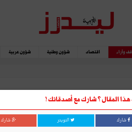
ف وآراء
اقتصاد
شؤون وطنية
شؤون عربية
 نيوز
ذا المقال ؟ شارك مع أصدقائك !
شارك
التويتر
شارك