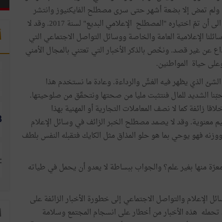
 ولم تمض إلا بضعة أشهر حتى سرى مصطلح الفايكنيوز وانتشر
انتشار النار في الهشيم فتداولته كل وسائل الإعلام العالمية الى أن تمّ اختياره "المصطلح الإعلامي البديع" لسنة 2017. وقد لا
أ
ائلنا الإعلامية العامة والخاصة ووسائل التواصل الاجتماعي التي
ذاع عن غير قصد. ونخّص بالذكر الأخبار التي تعتني بالمجال الأمني
وعلى حياة المواطنين.
لشئ الذي يظهر فيه الغشّ والرداءة. وعادة ما نستخدم هذا
 لحبّنا الشديد للمال فنتثبت مليا من صحتها ونتحقّق من صلوحيتها.
اقا زائفة كما لا نصف المعاملات التجارية أو المهنية بهذا
قيم معنوية. وقد لا يصمد مصطلح الخبر الزائف في وسائل الإعلام
ووزنه فهو يوحي بما هو حلو المذاق مثل الكايك فتقبله النفس بلطف
عرّة منها بغير علم؟ والجواب ببساطة لا يعدو أن يحمل في طياته
 الإعلام والتواصل الاجتماعي إلى خطورة الأخبار الزائفة على
 تحمله هذه الأخبار من أخطار على انسجام المجتمع وسلامة
ا