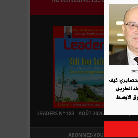
لحصايري: كيف
طة الطريق
ق الاوسط
LEADERS N° 183 - AOÛT 2026 : EN KIOSQUE
ABONNEZ-VOUS