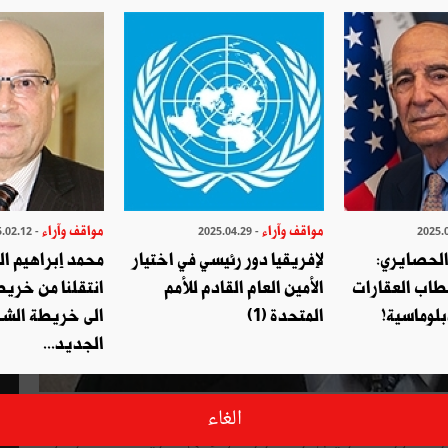
مواقف وآراء
مواقف وآراء
- 2025.02.12
- 2025.04.29
الحصايري:
لإفريقيا دور رئيسي في اختيار
محمد إبراهيم ا
طاب العقارات
الأمين العام القادم للأمم
انتقلنا من خري
بلوماسية!
المتحدة (1)
الى خريطة الشر
الجديد...
طق الرئيس الأمريكي كلمة " فايك نيوز" لينعت بها الأخبار التي
الغاء
 زائفة. وردّدها الرئيس تراب مرارا سواء في تصريحاته المباشرة أو