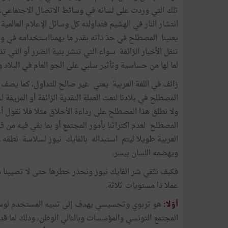
تلك التي وردت على لسانه في وسائط الاتصال الاجتماعي.
يعنينا المصطلح في حدّ ذاته بقدر ما يهمنااستخدامه في وس
تنقل الأخبار الزائفة سواء التي تنشر بنية الضرر أو التي ت
لما لها من حساسية وتأثير سلبي على الجو العام في البلاد 
زائف في اللغة العربية يعني غير صالح للتداول، كما يصف ا
المصطلح في بلادنا لنعت العملة النقدية الزائفة أو المزيفة
ولا نطلق هذا المصطلح على رداءة الأخلاق مثلا فلا نقول أخل
المصطلح لعدم اكتراثنا بأمور المجتمع أو بما بقي فيه من 
العربية طويلا ليتم استبداله بالفايك نيوز لسلاسة نطقه 
ويهضمه اللسان بيسر.
فكيف نتّقي شر الفايك نيوز ونحذر خطرها حتى لا تصيبنا م
عملا ذا مستويات ثلاثة.
أوّلا:
هو تربوي وتحسيسي يهدف إلى تنبيه المستخدم لوسائل
المجتمع التونسي والمؤسسات وبالتالي الوطن، وذلك لما قد