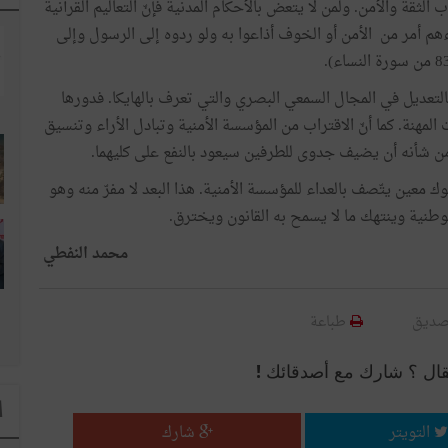
ثقة والأمن. ولمن لا يتعض بالأحكام المدنية فإنّ التعاليم القرآنية
اءهم أمر من الأمن أو الخوف أذاعوا به ولو ردوه إلى الرسول وإلى
تعديل في المجال السمعي البصري والتي تعرف بالهايكا. فدورها
مهنة. كما أنّ الاقتراب من المؤسسة الأمنية وتبادل الأراء وتنسيق
 شأنه أن يضيف جدوى للطرفين سيعود بالنفع على كليهما.
ك معين يتّصف بالعداء للمؤسسة الأمنية. هذا البعد لا مفرّ منه وهو
طنية وينتهك ما لا يسمح به القانون ويخترق.
محمد النفطي
صديق
طباعة
قال ؟ شارك مع أصدقائك !
ا
التويتر
شارك