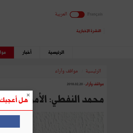
Français
العربية
النشرة الإخبارية
الرئيسية
أخبار
مواق
الرئيسية
مواقف وآراء
مواقف وآراء
- 2018.02.20
محمد النفطي: الأمن والفايك
هل أعجبك ه