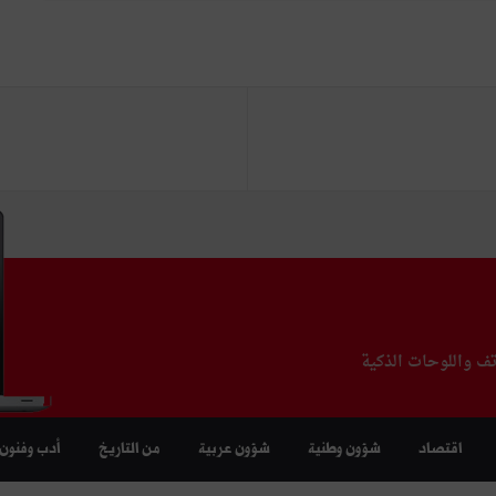
تف واللوحات الذكية
اقتصاد
شؤون وطنية
شؤون عربية
من التاريخ
أدب وفنون