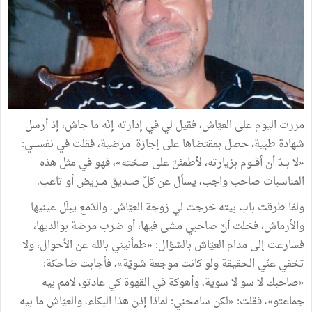
مررت اليوم على العيّاش، فقيل لي في إدارته إنّه ما جاش، إذ أرسل
شهادة طبية، حصل بمقتضاها على إجازة مرضية، فقلت في نفســـي:
«لا بــدّ أن أقــوم بزيارته، لأطمئنّ على صحّته»، فهو في مثل هذه
المناسبات صاحب واجب، يسأل عن كلّ صــديق مــريض أو تاعب.
ولمّا طرقت باب بيته خرجت لي زوجة العيّاش، والدّمع يبلّل عينيها
والأرماش، فخلت أنّ صاحبي مشى فيها، أو ضرب مرضة بوالديها،
فسارعت إلى مدام العيّاش بالسّؤال: «طمأنيني بالله عن الأحوال، ولا
تخفي عنّي الحقيقة ولو كانت موجعة شويّة»، فأجابت ضاحكة:
«صاحبك لا سو لا سوية، وأهوكة في القهوة كي عادتو، لامم بيه
جماعتو»، فقلت: «لكن سامحني: لماذا إذن هذا البكاء، والعيّاش ما بيه