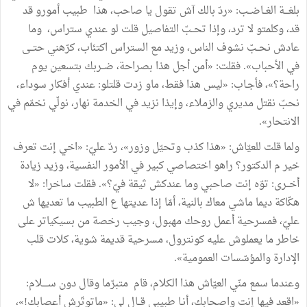
بلغـــة الغــاضــب: «ردّ بالك آش تقول يا صاحب، هذا طبيب أمورو قد
قد، وكلمتو لا ترد، وإذا تحــبّ التفاصيل قلت لو عندي ستراس، وما
عادش نحــبّ نشوف الناس، وزيد مع الستراس اكتئاب، كرّهني حتــى
في الأحباب». فقلت: «أمن أجل هذا بصراحة، ضــربك بتسعين يوم
راحة؟»، فأجـاب: «ليس هذا فقط، ماو زدت قلتلو: عندي أفكار سوداء،
نحبّ نقتل مديري والزملاء، وإيذا نزيد في الخدمة نهار، نولّي نخمّم في
الانتحار».
ولما قلت للعيّاش: «هذا كذب وتحيّل وزور»، ردّ عليّ: «اخي إنت تعرف
خير م الدكتور؟ راهو اختصاصي كبير في الأمور النفسية، وزيد زيادة
أخــرى: توّه إنت صاحبي وما عندكش ثيقة فيّ؟». فقلت ساخرا: «لا
هكّاكة ديما ماشي معاك بالنية، أمّا إذا عديتها ع الطبيب ما تعديها ش
عليّ، فمسرحية أعمل روحك مهبول، وجيب رخصة من بسيكياتر على
خاطر ما يعملوش عليه كونترول، مسرحية قديمة شوية، كلات قلب
الإدارة والمؤسّسات العمومية».
وعندما سمع منّي العيّاش هذا الكلام، قام متبرّما وقال دون ســــلام:
«اقعد فيها إنت واصحابك، أنـا طبيبي قــال لي: «ماتوتّرش أعصابك!»،