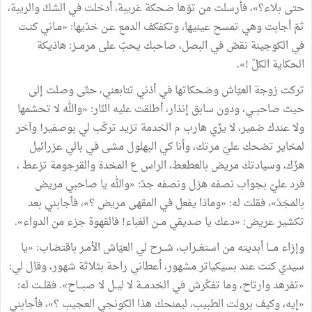
حتى بلاء؟»، فأرسلت من توّها ضحكة غريبة، أدخلت في الشكّ والريبة،
ثمّ أجابت وهي تمسح عينيها، وتكفكف الدمع عـن خدّيها: «مـاني كنـت
في الكوجينة نقصّ في البصل، صاحبك يحبّ على مرمــز: هاذيكة
الحكاية الكلّ !».
تركت زوجة العيّاش وضحكاتها في أذني تتابعني، حتّى وصلت إلى
حيث صاحبــي، ودون سابق إنذار، أطلقت عليه النّار: «والله لا تحشمها
ولا عندك ضمير، لا يزّي هارب م الخدمة تزيد تركّب لي بوصفير! وآخر
لمخاير تضحك عليّ مرتك، وأنا كي البهلول مشى في بالي عزرائيل
هزّك، وسيادتك مريض بالعطعط، الراس ع المخدة والقرجومة تزعط ،
فرد عليّ بجواب نصفه هزل ونصفه جدّ: «والله يا صاحبي مريض
بالمجَدْ»، فقلت له: «وماذا يفعل في المقهى مريض ؟»، فأجابني بعد
تكشير عريض: «دعك يا صديقي مــن الغباء! فالقهوة جزء من الدواء».
وإزاء مـــا أبديته من استغــراب، شــرح لي العيّاش الأمـر باقتضاب: «يا
سيدي كنت عند بسيكياتر مشهور، أعطاني راحة بثلاثة شهور، وقال لي:
«تفرهد وارتاح، وما تفكّرش في الخدمــة لا ليــل لا صبـــاح». فقلــت له:
«إيه، وكيف برولت الطبيب، ليمنحك هذا الكونجي العجيب ؟»، فأجابني