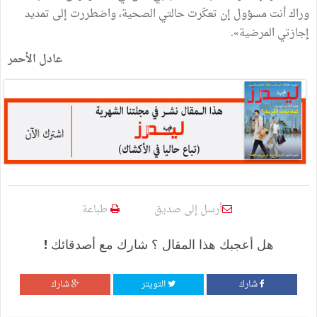
وراك أنت مسؤول إن تعكّرت حالتي الصحية، واضطررت إلى تمديد
إجازتي المرضية».
عادل الأحمر
أرسل إلى صديق
طباعة
هل أعجبك هذا المقال ؟ شارك مع أصدقائك !
شارك
التويتر
شارك