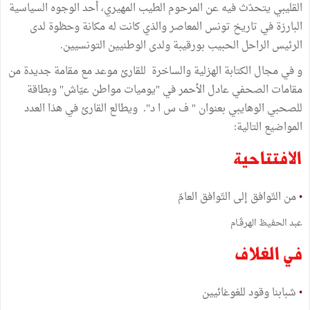
القليبي يتحدّث فيه عن المرحوم الطيب المهيري، أحد الوجوه السياسية
البارزة في تاريخ تونس المعاصر والذي كانت له مكانة وحظوة لدى
الرئيس الراحل الحبيب بورقيبة ولدى الوطنيين التونسيين.
و في مجال الكتابة الهزلية والساخرة للقارئ موعد مع مقامة جديدة من
مقامات الصحفي عادل الأحمر في "يوميات مواطن عيّاش" وبطاقة
للصحبي الوهايبي بعنوان " ف س ا د". ويطالع القارئ في هذا العدد
المواضيع التالية:
الافتتاحية
•
من التّوافق إلى التّوافق العامّ
عبد الحفيظ الهرﭬـام
في الغلاف
•
شبابنا وقود للغوغائيين