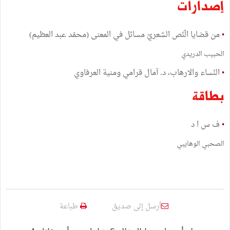
إصدارات
•
من قضايا الّنّص الشعريّ مسائل في المعنى (محمّد عبد العظيم)
الحبيب الدريدي
•
النّساء والارهاب، د. آمال قرامي ومنية العرفاوي
بطاقة
•
ف س ا د
الصحبي الوهايبي
أرسل إلى صديق
طباعة