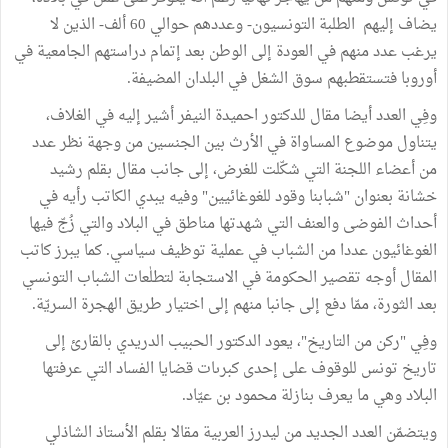
يضاف إليهم الطلبة التونسيون- وعددهم حوالي 60 ألف- الذين لا
يرغب عدد منهم في العودة إلى الوطن بعد إتمام دراستهم الجامعية في
أوروبا فتستقطبهم سوق الشغل في البلدان المضيفة.
وفِي العدد أيضا مقال للدكتور احميدة النيفر أشير إليه في الغلاف،
يتناول موضوع المساواة في الأرث بين الجنسين من وجهة نظر عدد
من أعضاء اللجنة التي شكّلت للغرض، إلى جانب مقال بقلم رشيد
خشانة بعنوان "شبابنا وقود للغوغائيين" وفيه يبدي الكاتب رأيه في
أحداث الفوضى والعنف التي شهدتها مناطق في البلاد والتي زُجّ فيها
الغوغائيون عددا من الشباب في عملية توظيف سياسي. كما يبرز كاتب
المقال أوجه تقصير الحكومة في الاستجابة لتطلٰعات الشباب التونسي
بعد الثورة، ممّا دفع إلى جانبا منهم إلى اختيار طريق الهجرة السريّة.
وفِي "ركن من التاريخ"، يعود الدكتور الحبيب الدريدي بالقارئ إلى
تاريخ تونس للوقوف على إحدى كبرىات قضايا الفساد التي عرفتها
البلاد وهي ما يعرف بنازلة محمود بن عيّاد.
ويتضمّن العدد الجديد من ليدرز العربية مقالا بقلم الأستاذ الشاذلي