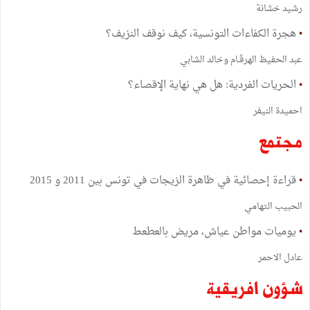
رشيد خشانة
•
هجرة الكفاءات التونسية، كيف نوقف النزيف؟
عبد الحفيظ الهرﭬـام وخالد الشابي
•
الحريات الفردية: هل هي نهاية الإقصاء؟
احميدة النيفر
مجتمع
•
قراءة إحصائية في ظاهرة الزيجات في تونس بين 2011 و 2015
الحبيب التهامي
•
يوميات مواطن عياش، مريض بالعطعط
عادل الاحمر
شؤون افريقية