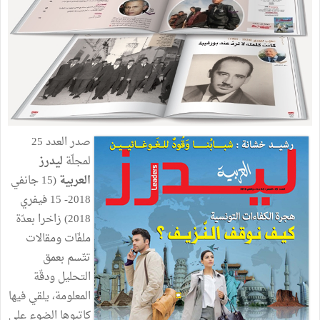
صدر العدد 25
لمجلّة
ليدرز
العربية
(15 جانفي
2018- 15 فيفري
2018) زاخرا بعدّة
ملفّات ومقالات
تتّسم بعمق
التحليل ودقّة
المعلومة، يلقي فيها
كاتبوها الضوء على