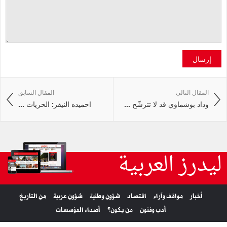
إرسال
المقال التالي
المقال السابق
وداد بوشماوي قد لا تترشّح ...
احميده النيفر: الحريات ...
ليدرز العربية
أخبار
مواقف وآراء
اقتصاد
شؤون وطنية
شؤون عربية
من التاريخ
أدب وفنون
من يكون؟
أصداء المؤسسات