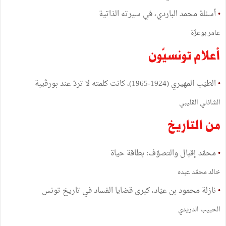
•
أسئلة محمد الباردي، في سيرته الذاتية
عامر بوعزّة
أعلام تونسيّون
•
الطيّب المهيري (1924-1965)، كانت كلمته لا تردّ عند بورﭬيبة
الشاذلي القليبي
من التاريخ
•
محمّد إقبال والتصوّف: بطاقة حياة
خالد محمّد عبده
•
نازلة محمود بن عيّاد، كبرى قضايا الفساد في تاريخ تونس
الحبيب الدريدي