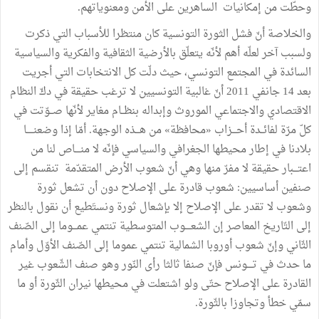
وحطّت من إمكانيات الساهرين على الأمن ومعنوياتهم.
والخلاصة أنّ فشل الثورة التونسية كان منتظرا للأسباب التي ذكرت
ولسبب آخر لعلّه أهم لأنّه يتعلّق بالأرضية الثقافية والفكرية والسياسية
السائدة في المجتمع التونسي، حيث دلّت كل الانتخابات التي أجريت
بعد 14 جانفي 2011 أنّ غالبية التونسيين لا ترغب حقيقة في دكّ النظام
الاقتصادي والاجتماعي الموروث وإبداله بنظــام مغاير لأنّها صــوّتت في
كلّ مرّة لفائــدة أحـــزاب «محافظة» من هـــذه الوجهة. أمّا إذا وضعنـــــا
بلادنا في إطار محيطها الجغرافي والسياسي فإنّه لا منــــاص لنا من
اعتـــبار حقيقة لا مفرّ منها وهي أنّ شعوب الأرض المتقدّمة تنقسم إلى
صنفين أساسيين: شعوب قادرة على الإصلاح دون أن تشعل ثورة
وشعوب لا تقدر على الإصلاح إلا بإشعال ثورة ونستَطيع أن نقول بالنظر
إلى التّاريخ المعاصر إن الشعــــوب المتوسطية تنتمي عمـــوما إلى الصّنف
الثّاني وإنّ شعوب أوروبا الشمالية تنتمي عموما إلى الصّنف الأوّل وأمام
ما حدث في تــــونس فإنّ صنفا ثالثا رأى النّور وهو صنف الشّعوب غير
القادرة على الإصلاح حتّى ولو اشتعلت في محيطها نيران الثّورة أو ما
سمّي خطأ وتجاوزا بالثّورة.