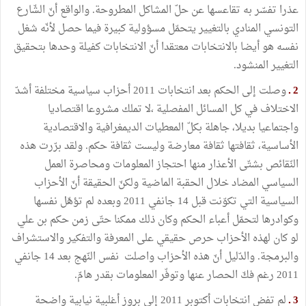
عذرا تفسّر به تقاعسها عن حلّ المشاكل المطروحة. والواقع أنّ الشّارع
التونسي المنادي بالتغيير يتحمّل مسؤولية كبيرة فيما حصل لأنّه شغل
نفسه هو أيضا بالانتخابات معتقدا أنّ الانتخابات كفيلة وحدها بتحقيق
التغيير المنشود.
2 ـ
وصلت إلى الحكم بعد انتخابات 2011 أحزاب سياسية مختلفة أشدّ
الاختلاف في كل المسائل المفصلية ،لا تملك مشروعا اقتصاديا
واجتماعيا بديلا، جاهلة بكلّ المعطيات الديمغرافية والاقتصادية
الأساسية، ثقافتها ثقافة معارضة وليست ثقافة حكم. ولقد برّرت هذه
النّقائص بشتّى الأعذار منها احتجاز المعلومات ومحاصرة العمل
السياسي المضاد خلال الحقبة الماضية ولكنّ الحقيقة أنّ الأحزاب
السياسية التي تكوّنت قبل 14 جانفي 2011 وبعده لم تؤهّل نفسها
وكوادرها لتحمّل أعباء الحكم وكان ذلك ممكنا حتّى زمن حكم بن علي
لو كان لهذه الأحزاب حرص حقيقي على المعرفة والتفكير والاستشراف
والبرمجة. والدّليل أنّ هذه الأحزاب واصلت نفس النّهج بعد 14 جانفي
2011 رغم فكّ الحصار عنها وتوفّر المعلومات بقدر هامّ.
3 ـ
لم تفض انتخابات أكتوبر 2011 إلى بروز أغلبية نيابية واضحة