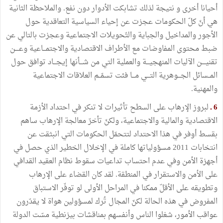
أحيانا أخرى و نتيجة لذلك تشابكت الأدوار دون نفع. والملاحظة الثانية
هي أنّ كلّ الحكومات عجزت عن إحياء السياسية التعاقدية حول
الأجور والمداخيل والجباية والتّحويلات الاجتماعية وعجزت بالتالي عن
ضبط محتوى المفاوضات مع الأطراف الاقتصادية والاجتمـــاعية وعــــن
تقنيــــن الآليات المنهجيـــة والعملية التي من شـــأنها إيجـــاد توافق حول
المــسائل الجـــوهرية التـــي مـــا فئت تسمّــم العلاقات الاجتماعية
والمهنية.
6 ـ
لبروز الإرهاب على السطح تأثيرات لا تنكر في احتداد الأزمة
الاقتصادية والمالية والاجتماعية، ولكنّ تأخرّ معالجة الإرهاب ساهم
بقسط أوفر في هذا الاحتداد لتتحمّل الحكومات التي انبثقت عن
انتخابات 2011 مسؤولياتها كاملة في الإخلال الخطير الذي حصل في
أجهزة الأمن وفي عدم احتساب تداعيات سقوط نظام العقيد القدافي
على الأمن والاستقرار في المنطقة. لقد كان القضاء على الإرهاب
وتطويقه على الأقلّ ممكنا في المراحل الأولى لو توفّر الاستباق
المفروض في هذه الحالة لكنّ المجال تُرك لمسؤولين هواة لا يقدّرون
عواقب الأمور، شغلوا الناس وأنفسهم بمناقشات بيزنطية مسّت الدولة