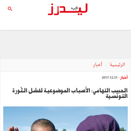
الرئيسية
أخبار
أخبار
- 2017.12.31
الحبيب التهامي: الأسبـاب المـوضوعيـة لفشل الـثّـورة
التـونسـية