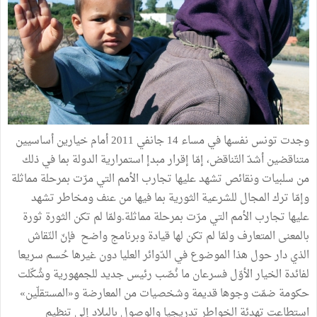
وجدت تونس نفسها في مساء 14 جانفي 2011 أمام خيارين أساسيين
متناقضين أشدّ التّناقض، إمّا إقرار مبدإ استمرارية الدولة بما في ذلك
من سلبيات ونقائص تشهد عليها تجارب الأمم التي مرّت بمرحلة مماثلة
وإمّا ترك المجال للشرعية الثورية بما فيها من عنف ومخاطر تشهد
عليها تجارب الأمم التي مرّت بمرحلة مماثلة.ولمّا لم تكن الثورة ثورة
بالمعنى المتعارف ولمّا لم تكن لها قيادة وبرنامج واضح فإنّ النّقاش
الذي دار حول هذا الموضوع في الدّوائر العليا دون غيرها حُسم سريعا
لفائدة الخيار الأوّل فسرعان ما نُصّب رئيس جديد للجمهورية وشُكّلت
حكومة ضمّت وجوها قديمة وشخصيات من المعارضة و«المستقلّين»
استطاعت تهدئة الخواطر تدريجيا والوصول بالبلاد إلى تنظيم