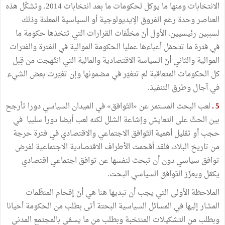
الانتخابات ومنها ما يوكل لحكومات ما بعد انتخابات 2014. وتشكّل هذه
العناصر وحدة رغم الفروق الإيديولوجية أو السياسية المعلنة وذلك
لسببين رئيسيين، الأول أنّ مخلّفات القرارات التي تتخذها حكومة ما
في فترة ما تتحمّل أعباءها عمليا الحكومة الموالية في الفترة والفترات
الموالية والثاني أنّ السياسة الاقتصادية والمالية التي انتُهجت من قِبل
كل الحكومات المتعاقبة لم تتغيّر في مضمونها وإن تغيّرت بعض الشيء
في آجال وطرق التنفيذ.
5 ـ
لعب البحث المستمر عن «التّوافق» في الميدان السياسي دورا تأرجح
بين الحثّ على التعايش وإشاعة الشلل لكنه لعب أيضا دورا سلبيا في
حجب أو تقليل أهمية التّوافق الاجتماعي والاقتصادي في فترة حرجة
من تاريخ البلاد، فلقد أقحمت الأطراف الاقتصادية الاجتماعية لفرض
توافق سياسي دون أن تبحث لنفسها عن توافق اجتماعي اقتصادي
يكمّل ويعزّز التّوافق السياسي البحت.
الملاحظة الأولى التي يجب أن نبديها هنا هي أنّ إقحام المنظّمات
المشار إليها في المسائل السياسية البحتة أتى بطلب من الحكومة أحيانا
وبطلب من التشكيلات المنتخبة وبطلب من ما يسمّى بالمجتمع المدني