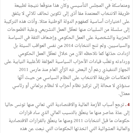
ومتماسكة في المجلس التأسيسي وكان هذا متوقّعا نتيجة لطبيعة
طريقة الانتخاب المعتمدة ممّا أدّى إلى تكوين تحالف ثلاثي لا يتّفق
على اختيارات أساسية كمفهوم الدولة الوطنية مثلا. وأدّت هذه التركيبة
إلى سلسلة من السلبيات منها تعطّل العمل التشريعي وغلبة الطموحات
الحزبية والشخصية على العمل الحكومي وإضعاف الثقة في السياسة
والسياسيين. ولم تنج انتخابات 2014 من نفس العواقب السيئة بل
ازدادت حدّتها كما نلاحظه الآن من خلال تعطّل العمل الحكومي
ورداءته وتغلّب قيادات الأحزاب السياسية المؤلفة للأغلبية النيابية على
الجهاز التنفيذي رغم أنّ البعض نبّه الرّأي العام منذ مارس 2011
لانعكاسات طريقة الانتخاب على النظام السياسي من حيــث أنّها
ستـؤدّي لا محالة إلى تركيز نظام أحزاب لا لنظام برلماني أو رئاسي
معدّل.
4 ـ
ترجع أسباب الأزمة المالية والاقتصادية التي تعاني منها تونس حاليا
إلى عدّة عناصر منها ما يتعلّق بالتسيب المالي الذي ساد قرارات
حكومات ما قبل انتخابات 2011 ومنها ما يتعلّق بالقرارات الاقتصادية
والمالية العشوائية التي اتخذتها الحكومات التي نبعت عن هذه