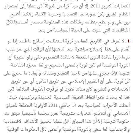
انتخابات أكتوبر 2011. إلا أنّ مبدأ تواصل الدولة أدّى عمليّا إلى استمرار
النّظام السّابق بكلّ عيوبه عدا التعددية وحـــرية الكلمة، وهكــذا أطيح
ببن علي ولم يطح بنظامه وشكّلت هذه المنظومة مصــدرا أســـاسيّا لكلّ
التّناقضات التي غلبت على الحياة السياسية من بـعد.
1 ـ
لا نعرف في التّاريخ المعاصر ثورة استطاعت إصلاح ما فسد إذا لم
تُقدم على هذا الإصلاح مباشرة بعد اندلاعها لأنّ الوقت الذي يمرّ يلعب
دوما دورا لفائدة القوى القديمة لا لفائدة التّغيير، وحتّى ولو اعتبرنا أنّ
الثورة التونسية لم تكن ثورة بالمعنى الصّحيح وإنّما مجرّد انتفاضة
شعبية فإنّه يجري عليها من ناحية التغيير وميقاته وأبعاده ما يجري على
كلّ ثورة. على أنّ التغيير الإصلاحي عن طريق القانون أي عن طريق
الانتخابات والتشريع كان ممكنا نظريّا لو توفّرت الظّروف الملائمة لكن
هذا لم يحدث نظرا لثقافة الطبقة السياسية الجديدة وتركيبتها، حيث
أعطت الأحزاب السياسية بعد 14 جانفي 2011 الأولويّة المطلقة للسياق
الانتخابي أي لتنظيم انتخابات تشريعية تفرز مجلسا تأسيسيا تنبثق منه
حكومة شرعيّة إلاّ أنّ هذا السياق أجّل عمليا تحقيق الأهداف الاقتصادية
والاجتماعية لما سمّي بالثورة التونسية وأعطى لكل الحكومات الوقتية