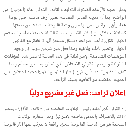
وعلى ضوء كلّ هذه الصّكوك الدّوليّة والقانون الدّوليّ العامّ (العرفيّ)، من
الواضح جدّا أنّ مدينة القدس المقدّسة تعتبر أرضا محتلّة حتّى يومنا
هذا، وأنّ إسرائيل ليس لها سوى ولاية قانونيّة تستمدّها من صفتها
كسلطة احتلال. إنّ إعلان القدس عاصمة للدّولة لا يعتدّ به أمام المجتمع
الدّوليّ ككلّ،إذ أعلن صراحة وبشكل مستمرّ أنّها لا تتّفق مع القانون
الدّوليّ وتعتبر باطلة ولاغية.وهذا فعل غير شرعيّ دوليّا. إنّ وجود
المؤسّسات السّياسيّة الإسرائيليّة في هذه المدينة لا يغيّر هذه المؤهّلات
القانونيّة والوضع القانونيّ للاحتلال الّذي تحقّق بعد غزو مسلّح وصف
"بغير المقبول". وبالتاّلي، فإنّ الإطار القانونيّ الدّوليّالوحيد المنطبق على
المدينة المقدّسة هو اتّفاقيّة جنيف الرّابعة.
إعلان ترامب: فعل غير مشروع دوليّا
إنّ القرار الّذي أعلنه رئيس الولايات المتّحدة في 6 كانون الأوّل/ ديسمبر
2017 بالاعتراف بالقدس عاصمة لإسرائيل ونقل سفارة الولايات
المتّحدة هو من النّاحية القانونيّة مجرّد واقعة لا تترتّب عنها آثار قانونيّة