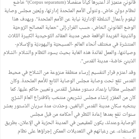
قانونيّ متميّز اذ اعتبرها كيانا منفصلا (Corpus separatum)" خاضع
لنظام دوليّ خاصّ، وتتولّى الأمم المتّحدة إدارتها، ويُعيّن مجلس وصاية
ليقوم بأعمال السّلطة الإداريّة نيابة عن الأمم المتّحدة". ويهدف هذا
الوضع القانونيّ الخاصّ، حسب القرار،إلى "حماية المصالح الرّوحيّة
والدّينيّة الفريدة الواقعة ضمن مدينة العقائد التّوحيدية الكبيرة الثّلاث
المنتشرة في مختلف أنحاء العالم -المسيحيّة واليهوديّة والإسلام-
وصيانتها، والعمل لفائدة هذه الغاية بحيث يسود النّظام والسّلام -السّلام
الدّينيّ خاصّة- مدينة القدس".
وقد اعتزم قرار التقسيم إرساء منطقة منزوعة من السّلاح في محيط
القدس تقع تحت وصاية مجلس الوصاية التّابع للأمم المتّحدة. وكان
المجلس مطالبا بإعداد دستور مفصّل للقدس وتعيين حاكم عليها. كما
كان من المقرّر إنشاء مجلس تشريعيّ منتخب بالاقتراع العامّ السّرّيّ
ينتخبه سكان مدينة القدس البالغين. وحدّدت مدة سريان الدّستور بعشر
سنوات تقع بعدها إعادة النّظر في أحكامه من قبل مجلس
الوصاية.وعندئذ، يكون للمقيمين في المدينة الحرّية في الإعلان، بطريق
الاستفتاء، عن رغباتهم في التّعديلات الممكن إجراؤها على نظام