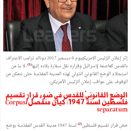
إثر إعلان الرّئيس الامريكيّيوم 6 ديسمبر 2017 دونالد ترامب الاعتراف
(1)
بالقدس كعاصمة لإسرائيل وقراره نقل سفارة بلاده إليها
، لا بدّ من
استجلاء الوضع القانونيّ الدّولي لهذه المدينة المقدّسة حتّى نتمكن من
الوقوف على عواقب إعلان الرّئيس الأمريكيّ.
الوضع القانونيّ للقدس في ضوء قرار تقسيم
فلسطين لسنة 1947: كيان منقصل/Corpus
separatum
(2)
خصّ قرار تقسيم فلسطين
لسنة 1947 مدينة القدس المقدّسة بوضع