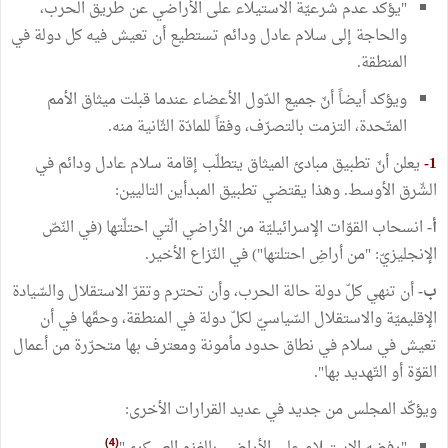
"يؤكد عدم شرعيّة الاستيلاء على الأراضي عن طريق الحرب،
والحاجة إلى سلام عادل ودائم تستطيع أن تعيش فيه كل دولة في
المنطقة.
ويؤكد أيضاً أنّ جميع الدّول الأعضاء عندما قبلت ميثاق الأمم
المتّحدة، التزمت بالتصرّف، وفقاً للمادّة الثّانية منه.
1-
يعلن أنّ تطبيق مبادئ الميثاق يتطلّب إقامة سلام عادل ودائم في
الشّرق الأوسط. وهذا يقتضي تطبيق المبدأين التاليين:
أ‌-
انسحاب القوّات الإسرائيليّة من الأراضي الّتي احتلّتها (في النّصّ
الإنجليزيّ: "من أراضِ احتلتها") في النّزاع الأخير.
ب‌-
أن تنهي كلّ دولة حالة الحرب، وأن تحترم وتقرّ الاستقلال والسّيادة
الإقليميّة والاستقلال السّياسيّ لكلّ دولة في المنطقة، وحقّها في أن
تعيش في سلام في نطاق حدود مأمونة ومعترف بها متحرّرة من أعمال
القوّة أو التّهديد بها".
ويؤكّد المجلس من جديد في عديد القرارات الأخرى:
(4)