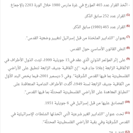
- اتّخذ القرار عدد 465 المؤرخ في غرة مارس 1980 خلال الورة 2203 بالإجماع.
(5)
القرار عدد 252 سابق الذّكر.
(6)
القرار عدد 465 (1980) سابق الذّكر.
(7)
بعنوان "التّدابير المتّخذة من قبل إسرائيل لتغيير وضعيّة القدس".
(8)
النصّ القانون الأساسيّ حول القدس.
(9)
على إثر المؤتمر الدّوليّ الّذي عقد في15 جويلية 1999، تبّنت الدّول الأطراف في
الاتّفاقية الرّابعة إعلانا جاء فيه: "إنّ اتّفاقية جنيف الرّابعة تنطبق على الأراضي
الفلسطينيّة بما فيها القدس الشّرقيّة". وفي 5 ديسمبر 2001، فيما يخص البند الأوّل
من اتّفاقية جنيف الرّابعة لسنة 1949، أكّدت الأطراف السّامية المتعاقدة على
"انطباق المعاهدة على الأراضي الفلسطينيّة المحتلّة بما فيها القدس".
(10)
المصادق عليها من قبل إسرائيل في 6 جويلية 1951.
(11)
تحت عنوان "التّدابير الغير شرعيّة الّتي اتّخذتها السّلطات الإسرائيليّة في
القدس الشّرقيّة وفي بقية الأراضي الفلسطينيّة المحتلّة".
(12)