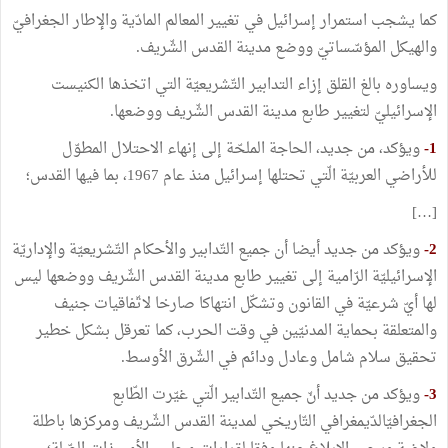
كما يشجب استمرار إسرائيل في تغيير المعالم المادّية والإطار الجغرافيّ
والهيكل المؤسّساتيّ ووضع مدينة القدس الشّريف.
ويساوره بالغ القلق إزاء التدابير التّشريعيّة التي اتخذها الكنيست
الإسرائيليّ لتغيير طابع مدينة القدس الشّريف ووضعها.
1-
ويؤكد، من جديد، الحاجة الملحّة إلى إنهاء الاحتلال المطوّل
للأراضي العربيّة الّتي تحتلها إسرائيل منذ عام 1967، بما فيها القدس؛
[…]
2-
ويؤكد من جديد أيضا أن جميع التّدابير والأحكام التّشريعيّة والإداريّة
الإسرائيليّة الرّامية إلى تغيير طابع مدينة القدس الشّريف ووضعها ليس
لها أيّ شرعيّة في القانون وتشكّل انتهاكا صارخا لاتّفاقيات جنيف
والمتعلقة بحماية المدنيّين في وقت الحرب، كما تعرقل بشكل خطير
تحقيق سلام شامل وعادل ودائم في الشّرق الأوسط.
3-
ويؤكد من جديد أنّ جميع التّدابير الّتي غيّرت الطّابع
الجغرافيّالدّيمغرافي التّاريخي لمدينة القدس الشّريف ومركزها باطلة