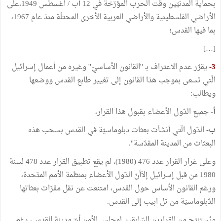
بحماية المدنيّين وقت الحرب المؤرّخة في 12 آب / أغسطس 1949،على
الأراضي الفلسطينية والأراضي العربية الأخرى المحتلّة منذ عام 1967،
بما فيها القدس؛
[…]
3-
يقرّر عدم الاعتراف بـ ''القانون الأساسيّ'' وغيره من أعمال إسرائيل
الّتي تسعى بموجب هذا القانون إلى تغيير طابع القدس ووضعها
ويطالب:
أ-
جميع الدّول الأعضاء بقبول هذا القرار،
ب-
الدّول الّتي أنشأت بعثات دبلوماسيّة في القدس بسحب هذه
البعثات من المدينة المقدّسة".
وعلى غرار القرار عدد 476 (1980)، لم يقع تطبيق القرار عدد 478 لسنة
1980 من قبل إسرائيل إلاّأنّ الدّول الأعضاء بمنظمة الأمم المتّحدة،
ورغم القانون الأساس حول القدس، امتنعت عن نقل مقرّات بعثاتها
الدّبلوماسيّة من تل ابيب إلى القدس.
ويُستنتج من القرارين السّابقين لمجلس الأمن أنّ مدينة القدس، رغم