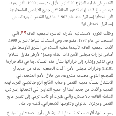
القدس في قراره المؤرّخ 20 كانون الأوّل / ديسمبر 1990، الّذي يعرب
فيه عن بالغ قلقه إزاء تدهور الحالة "في جميع الأراضي الفلسطينيّة
الّتي تحتلّها إسرائيل منذ عام 1967" بما فيها القدس "، ويطلب من
إسرائيل الامتثال لها".
(11)
وظلّت الدّورة الاستثنائيّة الطّارئة العاشرة للجمعيّة العامّة
، الّتي
افتتحت في عام 1997، مفتوحة. وفي استئناف شباط / فبراير 1999،
أكّدت الجمعيّة العامّة تأييدها عمليّة السّلام في الشّرق الأوسط على
أساس قرارات مجلس الأمن ذات الصّلة ومبدإ "الأرض مقابل السّلام".
وفي تذكير وإشارة إلى قراراتها بشأن هذه المسألة، بما في ذلك قرارها
181(II) وقرارات مجلس الأمن، أكّدت الجمعيّة العامّة من جديد أنّ
للمجتمع الدّولي مصلحة مشروعة، من خلال الأمم المتّحدة، في
الانشغال بمسألة مدينة القدس وحماية الطّابع الرّوحيّالدّينيّ الفريد لهذه
المدينة.وأكّدت من جديد أيضا أنّ جميع التّدابير الّتي اتخذتها إسرائيل،
السّلطة القائمة بالاحتلال، والّتي غيّرت أو كانت ترمي إلى تغيير طابع
القدس ومركزها القانونيّ وتكوينها الدّيمغرافي، لاغية وباطلة.
ومن جانبها، أقرت محكمة العدل الدّوليّة، في رأيها الاستشاري المؤرّخ