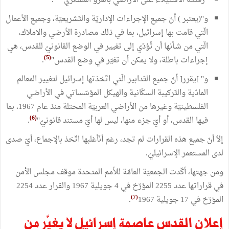
"رفضه الاستيلاء على الأراضي بالغزو العسكري"
.
و"(يعتبر ) أنّ جميع الإجراءات الإداريّة والتّشريعيّة، وجميع الأعمال
الّتي قامت بها إسرائيل، بما في ذلك مصادرة الأرضي والاملاك،
الّتي من شـأنها أن تُؤدّي إلى تغيير في الوضع القانونيّ للقدس، هي
إجراءات باطلة، ولا يمكن أن تغيّر في وضع القدس"
.
(5)
و" ]يقرر[ أنّ جميع التّدابير الّتي اتّخذتها إسرائيل لتغيير المعالم
المادّية والتّركيبة السكّانية والهيكل المؤسّساتي في الأراضي
الفلسطينيّة وغيرها من الأراضي العربيّة المحتلة منذ عام 1967، بما
فيها القدس، أو أيّ جزء منها، ليس لها أيّ مستند قانونيّ"
.
(6)
إلاّ أنّ جميع هذه القرارات لم تجد، رغم أنّأغلبها اتّخذ بالإجماع، أيّ صدى
لدى المستعمر الإسرائيليّ.
ومن جهتها، أكّدت الجمعيّة العامّة للأمم المتحدة موقف مجلس الأمن
في قراراتها عدد 2255 المؤرّخ في 4 جويلية 1967 والقرار عدد 2254
(7)
المؤرّخ في 17 جويلية 1967
.
إعلان القدس عاصمة إسرائيل لا يغيّر من