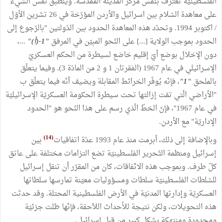
الفلسطينيّة تعترف بنفس مركز المدينة المقدسة. وينطبق نفس الشّيء
على معاهدة السّلام بين اسرائيل والأردن المؤرّخة في 26 تشرين الأوّل
/ اكتوبر 1994. وتحدّد هذه المعاهدة الحدود بين الدّولتين "بالرّجوع إلى
الحدود بموجب الولاية [...] على النّحو المبيّن في المرفق
"1-(أ)"
...،
دون الإخلال بوضع أيّ إقليم خاضع لسيطرة من الحكم العسكريّ
الإسرائيلي في عام 1967 (الفقرتان 1 و 2 من المادّة 3). وفيما يتعلّق
بالملحق
"1"
، فإنّه يُوفّر الخرائط المقابلة ويضيف أنّه فيما يتعلّق ب
"الأراضي الّتي تمّت إزالتها تحت سيطرة الحكومة العسكريّة الإسرائيليّة
في عام 1967"، فإنّ الخطّ الّذي رسم على هذا النّحو هو "الحدود
الإداريّة" مع الأردن.
(14)
وبالإضافة إلى ذلك، أبرمت منذ عام 1993 عدّة اتفاقيات
بين
إسرائيل ومنظمة التّحرير الفلسطينيّة تضع التزامات مختلفة على عاتق
كلّ طرف. وبموجب هذه الاتّفاقات، كان من المقرّر أن تنقل إسرائيل
للسّلطات الفلسطينيّة سلطات ومسؤوليات معيّنة تمارسها سلطاتها
العسكريّة وإدارتها المدنيّة في الأرض الفلسطينية المحتلة. وقد حدثت
هذه التحويلات، ولكن نتيجة للأحداث اللاّحقة، فإنّها ظلت جزئيّة
ومحدودة ومنتهكة بشكل كبير من قبل إسرائيل.