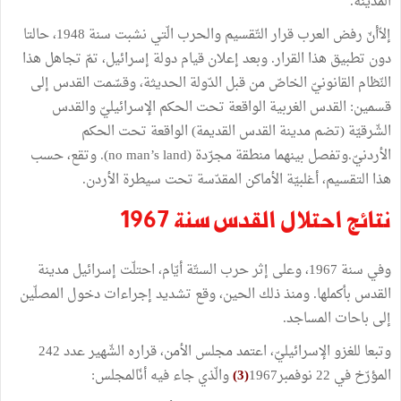
المدينة.
إلاّأنّ رفض العرب قرار التّقسيم والحرب الّتي نشبت سنة 1948، حالتا
دون تطبيق هذا القرار. وبعد إعلان قيام دولة إسرائيل، تمّ تجاهل هذا
النّظام القانونيّ الخاصّ من قبل الدّولة الحديثة، وقسّمت القدس إلى
قسمين: القدس الغربية الواقعة تحت الحكم الإسرائيليّ والقدس
الشّرقيّة (تضم مدينة القدس القديمة) الواقعة تحت الحكم
الأردنيّ.وتفصل بينهما منطقة مجرّدة (no man’s land). وتقع، حسب
هذا التقسيم، أغلبيّة الأماكن المقدّسة تحت سيطرة الأردن.
نتائج احتلال القدس سنة 1967
وفي سنة 1967، وعلى إثر حرب الستّة أيّام، احتلّت إسرائيل مدينة
القدس بأكملها. ومنذ ذلك الحين، وقع تشديد إجراءات دخول المصلّين
إلى باحات المساجد.
وتبعا للغزو الإسرائيليّ، اعتمد مجلس الأمن، قراره الشّهير عدد 242
المؤرّخ في 22 نوفمبر1967
(3)
والّذي جاء فيه أنّالمجلس: