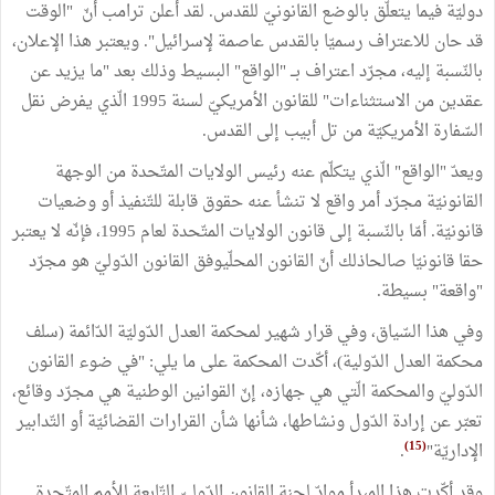
دوليّة فيما يتعلّق بالوضع القانونيّ للقدس. لقد أعلن ترامب أنّ "الوقت
قد حان للاعتراف رسميّا بالقدس عاصمة لإسرائيل". ويعتبر هذا الإعلان،
بالنّسبة إليه، مجرّد اعتراف بــ "الواقع" البسيط وذلك بعد "ما يزيد عن
عقدين من الاستثناءات" للقانون الأمريكيّ لسنة 1995 الّذي يفرض نقل
السّفارة الأمريكيّة من تل أبيب إلى القدس.
ويعدّ "الواقع" الّذي يتكلّم عنه رئيس الولايات المتّحدة من الوجهة
القانونيّة مجرّد أمر واقع لا تنشأ عنه حقوق قابلة للتّنفيذ أو وضعيات
قانونيّة. أمّا بالنّسبة إلى قانون الولايات المتّحدة لعام 1995، فإنّه لا يعتبر
حقا قانونيّا صالحاذلك أنّ القانون المحلّيوفق القانون الدّوليّ هو مجرّد
"واقعة" بسيطة.
وفي هذا السّياق، وفي قرار شهير لمحكمة العدل الدّوليّة الدّائمة (سلف
محكمة العدل الدّولية)، أكّدت المحكمة على ما يلي: "في ضوء القانون
الدّوليّ والمحكمة الّتي هي جهازه، إنّ القوانين الوطنية هي مجرّد وقائع،
تعبّر عن إرادة الدّول ونشاطها، شأنها شأن القرارات القضائيّة أو التّدابير
(15)
الإداريّة"
.
وقد أكّدت هذا المبدأ موادّ لجنة القانون الدّوليّ التّابعة للأمم المتّحدة