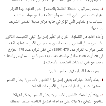
ولاغية ويجب الإبلاغ عنها وفقا لقرارات مجلس الأمن ذات الصّلة؛
4-
يحث إسرائيل، السّلطة القائمة بالاحتلال، على التقيّد بهذا القرار
وقرارات مجلس الأمن السّابقة، وأن تكفّ فورا عن مواصلة تنفيذ
السّياسات والتّدابير الّتي تؤثر في طابع مركز مدينة القدس الشريف
ووضعها".
وأمام التّجاهل التّامّلهذا القرار، لم تعلّق إسرائيل تبنّي الكنيست القانون
الأساسيّ حول القدس. ومجدّدا، كان ردّ مجلس الأمن حازما إذ اتّخذ
نفس عبارات القرار عدد 476 (1980) في نصّ قراره عدد 478 المؤرخ
في 20 أوت 1980 خلال جلسته 2245 (14 صوتا مع، 0 معارض وامتناع
وحيد من قبل الولايات المتّحدة الأمريكية).
وبموجب هذا القرار، فإنّ مجلس الأمن:
1-
يندّد بأشدّ العبارات بتبنّي إسرائيل" القانون الأساسيّ" بشأن القدس
ورفضها الامتثال لقرارات مجلس الأمن ذات الصّلة؛
2-
يؤكد أنّ اعتماد "القانون الأساسيّ" بشأن القدس يشكّل انتهاكا
للقانون الدّوليّ ولا يؤثر على مواصلة تطبيق اتفاقية جنيف المتعلقة