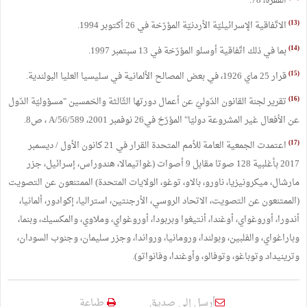
الفقرة، 78.
(13)
الاتّفاقية الإسرائيليّة الأردنيّة المؤرّخة في 26 أكتوبر 1994.
(14)
بما في ذلك اتّفاقية أوسلو المؤرّخة في 13 سبتمبر 1997.
(15)
قرار 25 ماي 1926، في بعض المصالح الألمانية في سليسيا العليا البولندية.
(16)
تقرير لجنة القانون الدّوليّ عن أعمال دورتها الثّالثة والخمسين "مسؤوليّة الدّول
عن الأفعال غير المشروعة دوليّا" المؤرّخ في26 نوفمبر 2001، A/56/589 ، ص8.
(17)
اعتمدت الجمعية العامة للأمم المتحدة القرار في 21 كانون الأول / ديسمبر
2017 بأغلبية 128 صوتا مقابل 9 أصوات (غواتيمالا، هندوراس، إسرائيل، جزر
مارشال، ميكرونيزيا، ناورو، بالاو، توغو، الولايات المتحدة) الممتنعون عن التصويت
(الممتنعون عن التصويت، الاتحاد الروسي، الأرجنتين، استراليا، إكوادور، ألمانيا،
أندورا، أوروغواي، أوغندا، أنتيغوا وبربودا، أوروغواي، وملاوي، والمكسيك، وبنما،
وباراغواي، والفلبين، وبولندا، ورومانيا، ورواندا، وجزر سليمان، وجنوب السودان،
وترينيداد وتوباغو، وتوفالو، وأوغندا، وفانواتو).
أرسل إلى صديق
طباعة