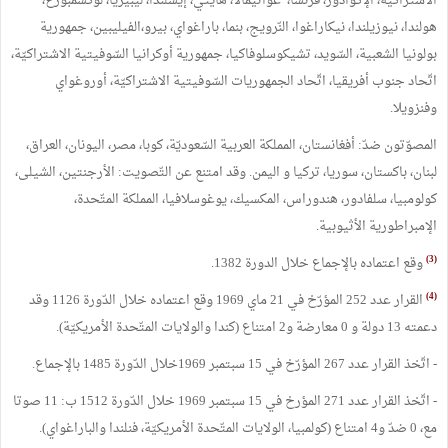
الاشتراكية، الإكوادور، فرنسا، غواتيمالا، هايتي، إيسلندا، ليبيريا، لوكسمبورغ،
هولندا، نيوزيلندا، نيكاراغوا، النّرويج، بنما، باراغواي، بيرو،الفيليبين، جمهورية
بولونيا الشعبية، السّويد، تشيكوسلوفاكيا، جمهورية أوكرانيا السّوفيتية الاشتراكيّة،
اتّحاد جنوب أفريقيا، اتّحاد الجمهوريات السّوفيتية الاشتراكيّة، أوروغواي
وفنزويلا.
المصوّتون ضدّ: أفغانستان، المملكة العربية السّعوديّة، كوبا، مصر، اليونان، العراق،
لبنان، باكستان، سوريا، تركيا و اليمن. وقد امتنع عن التّصويت: الأرجنتين، الشيلى،
كولومبيا، سلفادور، هندوراس، المكسيك، يوغوسلافيا، المملكة المتّحدة،
الإمبراطورية الأثيوبية.
(3)
وقع اعتماده بالإجماع خلال الدورة 1382.
(4)
القرار عدد 252 المؤرّخ في 21 ماي 1969 وقع اعتماده خلال الدّورة 1126 وقد
دعمته 13 دولة و 0 معارضة و2 امتناع (كندا والولايات المتّحدة الأمريكيّة).
- اتّخذ القرار عدد 267 المؤرّخ في 15 سبتمبر 1969خلال الدّورة 1485 بالإجماع.
- اتّخذ القرار عدد 271 المؤرخ في 15 سبتمبر 1969 خلال الدّورة 1512 ب: 11 صوتا
مع، 0 ضدّ و4 امتناع (كولمبيا، الولايات المتّحدة الأمريكيّة، فنلندا والباراغواي).