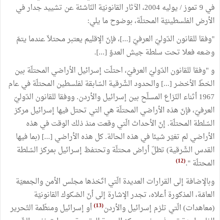
في 9 تموز / يوليه 2004، الآثار القانونيّة النّاشئة عن تشييد جدار في
الأرض الفلسطينيّة المحتلّة، بوضوح ما يلي:
"وفقا للقانون الدّوليّ العرفيّ [...]، فإنّ الإقليم يعتبر محتلاّ عندما يتمّ
وضعه فعلا تحت سلطة جيش العدوّ [...].
و "وفقا للقانون الدّوليّ العرفيّ، احتلّت إسرائيل الأراضي المحتلّة بين
الخطّ الأخضر [...] والحدود الشّرقية السّابقة لفلسطين المحتلّة في عام
1967 أثناء النّزاع المسلّح بين إسرائيل والأردن. ووفقا للقانون الدّوليّ
العرفيّ، فإنّ هذه الأراضي المحتلّة هي التي تحتل فيها إسرائيل مركز
السّلطة المحتلّة. إنّ الأحداث الّتي وقعت منذ ذلك الوقت في هذه
الأراضي لم تغيّر شيئا في هذه الحالة. كل هذه الأراضي [...] (بما فيها
القدس الشّرقية) تظلّ أراض محتلّة وتحتفظ إسرائيل بمركز السّلطة
(12)
المحتلّة ".
وبالإضافة إلى القرارات العديدة الّتي اتّخذها مجلس الأمن والجمعيّة
العامّة، المذكورة أعلاه، تجدر الإشارة إلى أنّ الصّكوك القانونيّة
(13)
(معاهدات) الّتي تلزم إسرائيل والأردن
أو إسرائيل ومنظّمة التّحرير