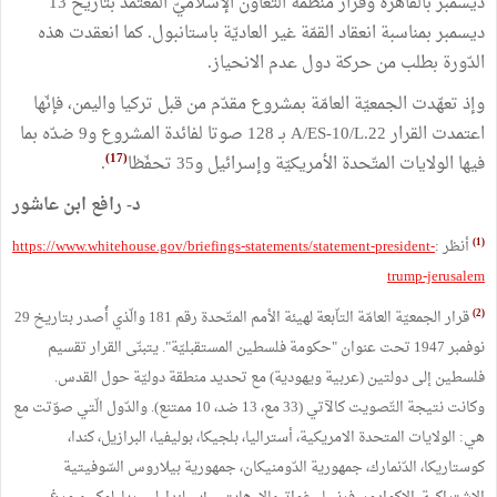
ديسمبر بالقاهرة وقرار منظّمة التّعاون الإسلاميّ المعتمد بتاريخ 13
ديسمبر بمناسبة انعقاد القمّة غير العاديّة باستانبول. كما انعقدت هذه
الدّورة بطلب من حركة دول عدم الانحياز.
وإذ تعهّدت الجمعيّة العامّة بمشروع مقدّم من قبل تركيا واليمن، فإنّها
اعتمدت القرار A/ES-10/L.22 بـ 128 صوتا لفائدة المشروع و9 ضدّه بما
(17)
فيها الولايات المتّحدة الأمريكيّة وإسرائيل و35 تحفّظا
.
د- رافع ابن عاشور
(1)
أنظر :
https://www.whitehouse.gov/briefings-statements/statement-president-
trump-jerusalem
(2)
قرار الجمعيّة العامّة التاّبعة لهيئة الأمم المتّحدة رقم 181 والّذي أُصدر بتاريخ 29
نوفمبر 1947 تحت عنوان "حكومة فلسطين المستقبليّة". يتبنّى القرار تقسيم
فلسطين إلى دولتين (عربية ويهودية) مع تحديد منطقة دوليّة حول القدس.
وكانت نتيجة التّصويت كالآتي (33 مع، 13 ضد، 10 ممتنع). والدّول الّتي صوّتت مع
هي: الولايات المتحدة الامريكية، أستراليا، بلجيكا، بوليفيا، البرازيل، كندا،
كوستاريكا، الدّنمارك، جمهورية الدّومنيكان، جمهورية بيلاروس السّوفيتية