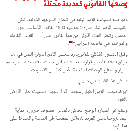
وضعها القانوني كمدينة محتلّة
ومواصلة للسّياسة الإسرائيليّة في تحدّي الشّرعيّة الدّوليّة، تبنّى
الكنيست الإسرائيليّ في 30 جويلية 1980 القانون الأساسيّ حول
القدس. وتنصّ المادّة الأولى من هذا القانون على أنّ: "القدس الكاملة
(8)
والموحّدة هي عاصمة إسرائيل"
.
وقبل الصّدور الشّكليّ للقانون، ردّ مجلس الأمن الدّوليّ الفعل في 30
جوان 1980، فأصدر قراره عدد 476 خلال جلسته 2242 بـ: 14 صوتا مع
القرار وامتناع الولايات المتّحدة الأمريكية عن التّصويت.
وينصّ هذا القرار على ما يلي:
"يؤكدمجلس الأمن الدّوليّ مجددا أنّه لا يجوز الاستيلاء على الأرض
بالقوة.
ويضع في اعتباره الوضع الخاصّ بالقدس خصوصا ضرورة حماية
البعدالرّوحيّالدّينيّ الفريد للأماكن المقدّسة في المدينة والحفاظ على
هذا البعد.