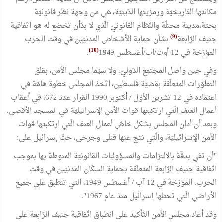
مكانتها التّاريخيّة ورمزيتها الدّينيّة، هي من وجهة نظر قانونيّة
بحتة،مدينة محتلّة والنّظام القانونيّ الّذي لا بدّأن تخضع له هو اتّفاقية
(9)
جنيف الرّابعة
بشأن حماية الأشخاص المدنيّين في وقت الحرب
(10)
المؤرّخة في 12 أوت/اب/أغسطس 1949
.
وفي حين واصل المجتمع الدّوليّ، ولا سيّما مجلس الأمن، بقلق
التطوّرات المتعلّقة بقضيّة فلسطين، اتّخذ المجلس خطوة هامّة في
اعتماده في 12 تشرين الأوّل / أكتوبر 1990 القرار عدد 672، في أعقاب
أعمال العنف الّتي ارتكبتها قوات الأمن الإسرائيليّة في المسجد الأقصى.
وبعد أن أدان المجلس بشكل خاصّ أعمال العنف الّتي ارتكبتها قوات
الأمن الإسرائيليّة، والّتي نتج عنها قتلى وجرحى، حثّ إسرائيل على:
"أن تفي بدقّة بالالتزامات والمسؤوليات القانونيّة المنوطة بها بموجب
اتّفاقية جنيف الرّابعة المتعلّقة بحماية السكّان المدنيّين في وقت
الحرب، المؤرّخة في 12 آب / أغسطس 1949، التي تنطبق على جميع
الأراضي الّتي تحتلها إسرائيل منذ عام 1967".
وقد أعاد مجلس الأمن التّأكيد على انطباق اتّفاقية جنيف الرّابعة على