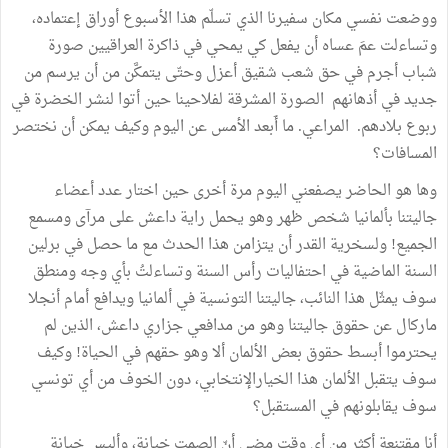
ووضعت نفسي مكان سفيرنا الذي تسلّم هذا الأسبوع أوراق إعتماده،
وتساءلت عمَ عساه أن يفعل كي يمحي في ذاكرة العراقيين صورة
شباب أجرم في حق شعب شقيق أعزل وحتّى يتمكَّن من أن يرسم من
جديد في أذهانهم الصورة المشرقة لفلاحينا حين أتوا لنشر الخضرة في
ربوع بلادهم. المراعي. ما أَبعد الأمس عن اليوم وكيف يمكن أن نختصر
المسافات؟
وها هو الحاضر يصفعني اليوم مرة أخرى حين اختار عدد أعضاء
جاليتنا بألمانيا شخص ظهر وهو يحمل راية داعش على مرآى ومسمع
الجميع! ولسخرية القدر أن يتزامن هذا الحدث مع ما حصل في برلين
السنة الماضية في احتفاليات رأس السنة وتساءلتُ بأي وجه ومنطق
سوف يمثّل هذا النائب، جاليتنا التونسية في ألمانيا ويدافع أمام أنجلا
ماركال عن حقوق جاليتنا وهو من مدافعي جزاري داعش، الذين لم
يحترموا أبسط حقوق بعض الألمان ألا وهو حقهم في الحياة! وكيف
سوف يتقبل الألمان هذا الخيارالإنتخابي، دون الخوف من أي تونسي
سوف يقابلونهم في المستقبل؟
أنا مقتنعة أكثر من أي وقت مضى أنّ الصمت خيانة، وأليس خيانة