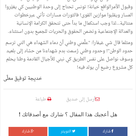
وقبول الأمرالواقع خيانة! تونس تحتاج إلى وحدة الوطنيين كي يغيّٰروا
المسار ويقلبوا موازين القوى! فالثورات مسارات تأتي عبرخطوات
متتالية...لذا وجب استكمال ما بدأ حتى تتحقق الكرامة الإنسانية
والعدالة الإجتماعية وتضمن الحقوق والحريات للجميع بدون استثناء.
ومثلما قال شي غيفارا: "علَّمني وطني أنّ دماء الشهداء هي التي ترسم
حدود الوطن"! وحدود وطني رُسمت بدم شهداءنا من حشاد إلى بلعيد
وسوف نواصل على نفس الطريق كي نبني للأجيال القادمة وطنا يحلم
كل مشروع رضيع أن يولد فيه!
خديجة توفيق معلَّى
أرسل إلى صديق
طباعة
هل أعجبك هذا المقال ؟ شارك مع أصدقائك !
شارك
التويتر
شارك