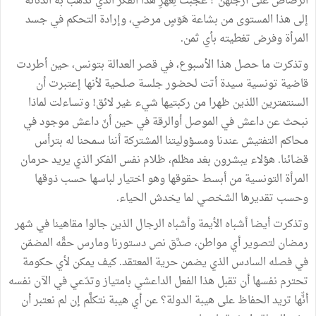
الرصاص على أرجلهن"! عَجَبتُ لِعُهرِ هذا الفكر الذي تذهب به الدنائة
إلى هذا المستوى من بشاعة هَوَسٍ مرضي، وإرادة التحكم في جسد
المرأة وفرض تغطيته بأي ثمن.
وتذكرت ما حصل هذا الأسبوع، في قصر العدالة بتونس، حين أطردت
قاضية تونسية سيدة أتت لحضور جلسة صلحية لأنها إعتبرت أن
السنتمترين اللذين ظهرا من ركبتيها شيء غير لائق! وتساءلت لماذا
نبحث عن داعش في الموصل أوالرقة في حين أنّ داعش موجود في
محاكم التفتيش عندنا ومسؤوليتنا المشتركة أننا سمحنا له بترأس
قضائنا. هؤلاء يبشرون بغد مظلم، ظلام نفس الفكر الذي يريد حرمان
المرأة التونسية من أبسط حقوقها وهو اختيار لباسها حسب ذوقها
وحسب تقديرها الشخصي لما يخدش الحياء.
وتذكرت أيضا أشباه الأيمة وأشباه الرجال الذين جالوا مقاهينا في شهر
رمضان لتصوير أي مواطن، صدَّق نص دستورنا ومارس حقَّه المضمّن
في فصله السادس الذي يضمن حرية المعتقد. كيف يمكن لأي حكومة
تحترم نفسها أن تقبل هذا الفعل الداعشي بامتياز وتدّعي في الآن نفسه
أنّّها تريد الحفاظ على هيبة الدولة؟ عن أي هيبة نتكلَّم إن لم نعتبر أن