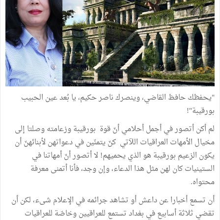
"يحفظك حافظ القاضي، وينصرك ناصر حكيم، يا بُعد عين الحبيب
بورقيبة"!
لم أكن أتصور في أجمل أحلامي أنّ قوة بورقيبة وزعامته وصلتا إلى
مخيال الأمهات العراقيات اللآتي كنّ يتمنّين في دعواتهن لأبنائهنّ أن
يكون الزعيم بورقيبة هو الذي يحميهم! لا أتصور أنّ أمهاتنا في
الستينيات كان لهن مثل هذا الدعاء، وإن وجد، فأنا أتمنى معرفة
محتواه.
أن تسمع أخبارا عن داعش أو تشاهد جرائمه في الإعلام شىء، لكن أن
تقضي ثلاثة أسابيع في بغداد تستمع للعراقيين وخاصّة للعراقيات