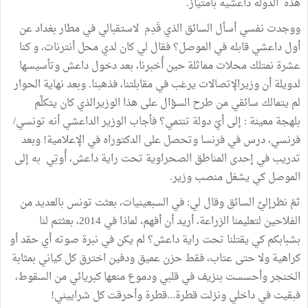
هذه الدولة داعشية بامتياز.
ووجدت نفسي أسأل السائق الذي قَدِم لاستقبالي في مطار بغداد عن
أول داعشي قابله في الموصل؟ فقال لي كان لدي محل أنترنات، و كنا
عشرة نمتلك محلات مماثلة حين أُخبرنا، بعد دخول داعش وتأسيسها
لدويلة أن وزيرالإتصالات يرغب في مقابلتنا، فذهبنا. وبعد نهاية الحوار
لم يتمالك سائقي من طرح السؤال على هذا الوزيرالذي كان يتكلَّم
بلهجة معينة : إلى أيّ دولة تنتمي؟ فأجاب الوزير الداعشي أنه تونسي/
فرنسي، درس في فرنسا وتحصل على الدكتوراه في الإعلامية! وبعد
تدريب في إحدى المناطق الصحراوية تحت راية داعش، أُوتِي به إلى
الموصل كي يشغل منصب وزير.
ثمّ نظرإليَّ السائق وقال لي: في السبعينيات، بعثت تونس بالعديد من
الفلاحين لتعليمنا الزراعة، أريد أن أفهم، لماذا في 2014، بعثتم لنا
بشبابكم كي يقتلنا تحت راية داعش؟ لم يكن في نبرة صوته أي حقد أو
كراهية ولا حتى عتاب، فقط حزن عميق ودفين اخترق كل كياني بمثابة
الخنجر وأحسست بنزيف في قلبي ودموع منعها كبريائي من السقوط،
فبقيت في داخلي ونزلت قطرة...قطرة وأحرقت كل شراييني!