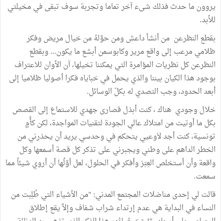
يروون ما حدث فذلك شىء آخر تماما وتجربة سوف تبقى في مخيلتي
للأبد.
بقطع النظرعن من أنشأ داعش ومن حوَّلهُ من خيال مريض وفكر
ظلامي مرعب إلى واقع مرير وكابوسمن أبشع ما يكون... وبقطع
النظرعن كل نظريات المؤامرة التي يمكننا تخيلها، آن الأوان للاعتراف
بوجود هذا الكيان بيننا والذي يحمل في خباياه فكرا أصوليا ظلاميا إلى
أبعد الحدود، وجب التصدي له بكلّ الوسائل.
خلال وجودي هناك ، كنت أبذل قصارى جهدي للاستماع إلى القصص
بكل ما أوتيت من امتلاك عالي الجودة لتقنيات المواجدة، لكن كأُمٍ
تونسية، كنت أجد لاَوعيي يتحكم في وحدسي يريد أن يحذرني من
الخطر الداهم على وطني ويجبرني على تذكر كل قصة أسمعها وكل
واقعة وأن أستخلص العِبَرَ وأفكر في الحلول، لعل أوَّلُها أن أروي شيئاً مما
سمعت.
قالت لي إحدى مناضلات المجتمع المدني: "من الأشياء التي طُلِبت من
النساء في البداية هي عدم إرتداء شراب شفاف وإلاَّ يقع إطلاق