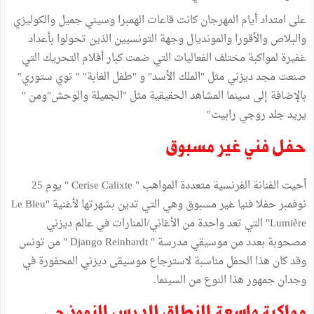
على امتداد أيام المهرجان كانت قاعات الهمبرا وسيني جميل والكوليزي
والبلاص والأقورا والمونديال وجهة التونسيين الذين تحولوا بأعداد
غفيرة لمواكبة مختلف الفعاليات التي ضمت كبار أفلام التحريك التي
صنعت مجد ديزني مثل "الملك الأسد" و "طفل الغابة'' " توي ستوري"
بالإضافة إلى سينما المشاهد الحقيقية مثل "الجميلة والوحش"ومن "
يريد جلد روجي رابيت"
حفل فني غير مسبوق
أحيت الفنانة الفرنسية متعددة المواهب " Cerise Calixte " يوم 25
نوفمبر حفلا فنيا غير مسبوق وهي التي تدين بشهرتها لأغنية "Le Bleu
Lumière" التي تعد واحدة من الأغاني/المنارات في عالم ديزني
مصحوبة بعدد من موسيقي مدرسة " Django Reinhardt " من تونس
وقد كان هذا الحفل مناسبة لاسترجاع موسيقى ديزني المحفورة في
وجدان جمهور هذا النوع من السينما.
مواكبة واسعة النطاق للدرس النموذجي