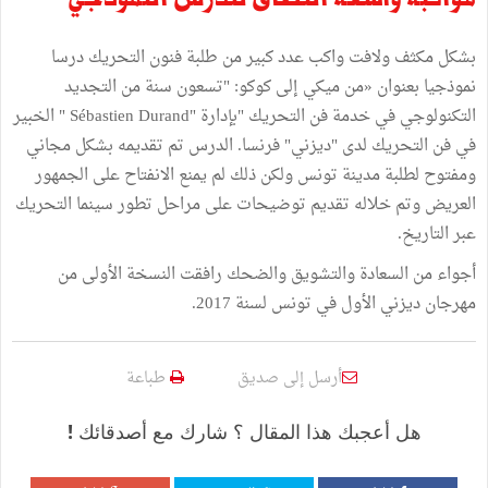
بشكل مكثف ولافت واكب عدد كبير من طلبة فنون التحريك درسا
نموذجيا بعنوان «من ميكي إلى كوكو: "تسعون سنة من التجديد
التكنولوجي في خدمة فن التحريك "بإدارة "Sébastien Durand " الخبير
في فن التحريك لدى "ديزني" فرنسا. الدرس تم تقديمه بشكل مجاني
ومفتوح لطلبة مدينة تونس ولكن ذلك لم يمنع الانفتاح على الجمهور
العريض وتم خلاله تقديم توضيحات على مراحل تطور سينما التحريك
عبر التاريخ.
أجواء من السعادة والتشويق والضحك رافقت النسخة الأولى من
مهرجان ديزني الأول في تونس لسنة 2017.
أرسل إلى صديق
طباعة
هل أعجبك هذا المقال ؟ شارك مع أصدقائك !