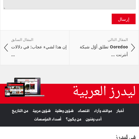
إرسال
المقال التالي
المقال السابق
Ooredoo تطلق أوّل شبكة
إن هذا لشيء عجاب: في دلالات
أنترنت ...
...
ليدرز العربية
أخبار
مواقف وآراء
اقتصاد
شؤون وطنية
شؤون عربية
من التاريخ
أدب وفنون
من يكون؟
أصداء المؤسسات
في ليدرز