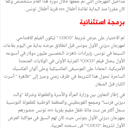
مداخيل المهرجان التي تم جمعها خلال دورة هذا العام ستخصص وكما
كان مقررا منذ البداية لفائدة أطفال sos قرية أطفال تونس.
برمجة استثنائية
تم الاختيار على عرض شريط "COCO '' ليكون الفيلم الافتتاحي
لمهرجان ديزني الأول بتونس قبل انطلاق عرضه بداية من اليوم بقاعات
السينما في تونس. بإيرادات ناهزت الـخمسين مليون دولار في أسبوعه
الأول يحتل فيلم "COCO" المرتبة الأولى في الولايات المتحدة
الأمريكية. اعتمادا على الموسيقى المكسيكية وعلى ألوان المكسيك
الساحرة تحول هذا الشريط في ظرف زمني وجيز إلى "ظاهرة " أسرت
الكبار قبل الصغار.
في إطار التعاون بين وزارة المرأة والأسرة والطفولة وشركة "والت
ديزني فرنسا" ومجمع القوبنطيني والمنظمة الوطنية للطفولة التونسية
سجل أكثر من ست مائة طفل مقيم بقرية sos تونس حضورهم
بمهرجان ديزني الأول بتونس حيث كان لهم السبق في مواكبة العرض
الأول لشريط "COCO‘" في نسخته العربية.