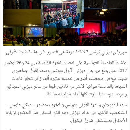
مهرجان ديزني تونس 2017: العودة في الصور على هذه الطبعة الأولى.
عاشت العاصمة التونسية على امتداد الفترة الفاصلة بين 24 و26 نوفمبر
2017 على وقع مهرجان ديزني الأول بتونس وسط إقبال جماهيري
كثيف بلغ في محصلته أكثر من خمسة عشرة ألف زائر شغلوا قاعات
السينما بالعاصمة مواكبة لأكثر من ثلاثين فيما من عالم ديزني العجائبي
وعرضا موسيقيا دارت كلها أمام شبابيك مغلقة.
شهد المهرجان وللمرة الأولى بتونس والمغرب حضور – ميكي ماوس –
الشخصية الأشهر في عالم ديزني وهو الذي استغل هذا الحضور لزيارة
الأطفال بمستشفى شارل نيكول.