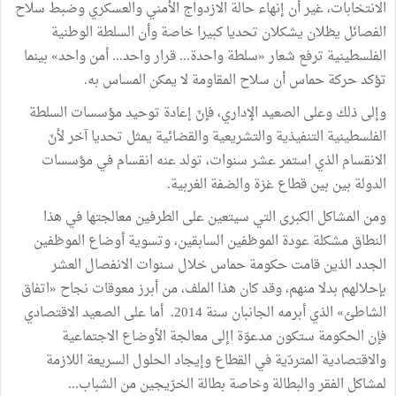
الانتخابات، غير أن إنهاء حالة الازدواج الأمني والعسكري وضبط سلاح
الفصائل يظلان يشكلان تحديا كبيرا خاصة وأن السلطة الوطنية
الفلسطينية ترفع شعار «سلطة واحدة... قرار واحد... أمن واحد» بينما
تؤكد حركة حماس أن سلاح المقاومة لا يمكن المساس به.
وإلى ذلك وعلى الصعيد الإداري، فإنّ إعادة توحيد مؤسسات السلطة
الفلسطينية التنفيذية والتشريعية والقضائية يمثل تحديا آخر لأنّ
الانقسام الذي استمر عشر سنوات، تولد عنه انقسام في مؤسسات
الدولة بين بين قطاع غزة والضفة الغربية.
ومن المشاكل الكبرى التي سيتعين على الطرفين معالجتها في هذا
النطاق مشكلة عودة الموظفين السابقين، وتسوية أوضاع الموظفين
الجدد الذين قامت حكومة حماس خلال سنوات الانفصال العشر
بإحلالهم بدلا منهم، وقد كان هذا الملف، من أبرز معوقات نجاح «اتفاق
الشاطئ» الذي أبرمه الجانبان سنة 2014. أما على الصعيد الاقتصادي
فإن الحكومة ستكون مدعوّة اإلى معالجة الأوضاع الاجتماعية
والاقتصادية المتردّية في القطاع وإيجاد الحلول السريعة اللازمة
لمشاكل الفقر والبطالة وخاصة بطالة الخرّيجين من الشباب...