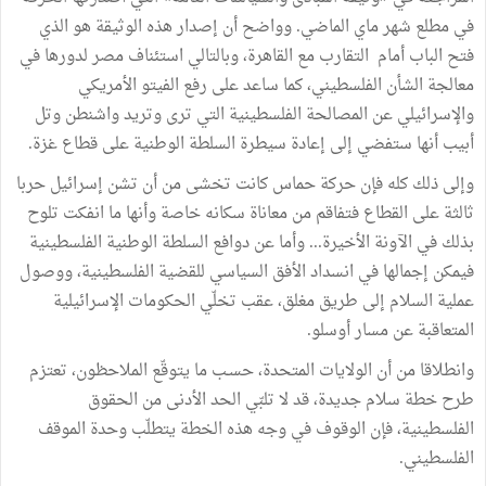
في مطلع شهر ماي الماضي. وواضح أن إصدار هذه الوثيقة هو الذي
فتح الباب أمام التقارب مع القاهرة، وبالتالي استئناف مصر لدورها في
معالجة الشأن الفلسطيني، كما ساعد على رفع الفيتو الأمريكي
والإسرائيلي عن المصالحة الفلسطينية التي ترى وتريد واشنطن وتل
أبيب أنها ستفضي إلى إعادة سيطرة السلطة الوطنية على قطاع غزة.
وإلى ذلك كله فإن حركة حماس كانت تخشى من أن تشن إسرائيل حربا
ثالثة على القطاع فتفاقم من معاناة سكانه خاصة وأنها ما انفكت تلوح
بذلك في الآونة الأخيرة... وأما عن دوافع السلطة الوطنية الفلسطينية
فيمكن إجمالها في انسداد الأفق السياسي للقضية الفلسطينية، ووصول
عملية السلام إلى طريق مغلق، عقب تخلّي الحكومات الإسرائيلية
المتعاقبة عن مسار أوسلو.
وانطلاقا من أن الولايات المتحدة، حسـب ما يتوقّع الملاحظون، تعتزم
طرح خطة سلام جديدة، قد لا تلبّي الحد الأدنى من الحقوق
الفلسطينية، فإن الوقوف في وجه هذه الخطة يتطلّب وحدة الموقف
الفلسطيني.