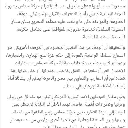
محدودا حيث أنّ واشنطن ما تزال تتمسك بالتزام حركة حماس بشروط
اللجنة الرباعية وعلى رأسها الاعتراف بالكيان الإسرائيلي، ووقف
المقاومة، والموافقة على ما وافقت عليه منظمة التحرير بشأن مسار
التسوية السلمية، كخطوة ضرورية للموافقة على تشكيل حكومة
الوحــدة الوطنيــة القادمة.
والحقيقة أن الهدف من هذا التغيير المحدود في الموقف الأمريكي هو
السماح للسلطة الوطنية بالعودة إلى حكم غزة لمنع انهيارها وانفجارها،
وهو أمر لا يريده أحد، وتوظيف ضائقة حركة «حماس» وإشارات
الاعتدال التي أرسلتها في العمل إمّا على احتوائها، أو على عزلها، هذا
فضلا عن أنّ التقارب والتعاون بين مصر والحركة يمكن أن يشكّلا أداة
إضافية لمكافحة الإرهاب في سيناء.
وفي مقابل الموقفين الإسرائيلي والأمريكي تبقى مواقف كل من إيران
وتركيا وقطر ذات أهمية خاصة، فهذه الأطراف الثلاثة لا تنظر بعين
الرضا إلى عودة التقارب بين حركة حماس وبين القاهرة من ناحية،
وبينها وبين السلطة الوطنية من ناحية أخرى، وليس من المستبعد أن
تعمل بطريقة أو بأخرى على النيل من هذا التقارب.