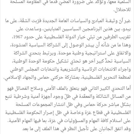
السلمية معها، وتؤكّد على ضرورة المضيّ قدما في المقاومة المسلحة
للاحتلال.
غير أنّ وثيقـــة المبادئ والسياسات العامة الجديدة قرّبت الشقّة، على ما
يبدو، بين هذين البرنامجين السياسيين المتباينين، وساعدت على
تقريب الطرفين من تبنّي خيار الدولة الفلسطينية على حدود 1967،
وهذا ما من شأنه أن ييسّر الوصول إلى الشراكة السياسية المنشودة،
والاتفاق على استراتيجية وطنية موحدة. ويرتبط بتحدي الشراكة
السياسية تحدٍّ كبير آخر هو تحدّي تشكيل حكومة الوحدة الوطنية،
واجراء الانتخابات الرئاسية والتشريعية وانتخابات المجلس الوطني
لمنظمة التحرير الفلسطينية، بمشاركة حركتي حماس والجهاد الإسلامي.
أما التحدي الكبير الثاني فهو يتعلق بالملف الأمني وسلاح الفصائل فهو
من المسائل الشائكة والمعقّدة في ظلّ وجود أجهزة أمنية وشرطية تتبع
بشكل مباشر حـركة حماس وفي ظل انتشار المجموعات المسلحة
الفلسطينية في قطاع غزة وخاصة في ظل إصرار الحكومة الفلسطينية
على استلام كافة المهام والمسؤوليات في غزة، بما فيها المهام الأمنية.
وقد اتفق الجانبان على تأجيل النظر في هذا الملف إلى ما بعد