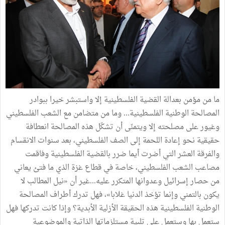
ما من مؤمن بعدالة القضية الفلسطينية إلا واستبشر خيرا ببوادر
المصالحة الوطنية الفلسطينية... وما من متضامن مع الشعب الفلسطيني
وغيور على مصلحته إلا ويتمنّى أن تشكّل هذه المصالحة انعطافة
حقيقية نحو إعادة اللحمة إلى الصف الفلسطيني، بعد سنوات الانقسام
والفرقة العشر التي أضرت أيما ضرر بالقضية الفلسطينية وفاقمت
مصاعب الشعب الفلسطيني، خاصة في قطاع غزة الذي ما فتئ يعاني
من حصار إسرائيل وعدوانها المتكرر عليه...غير أن «نيل المطالب لا
يكون بالتمني وإنما تؤخذ الدنيا غلابا»، فهل تدرك أطراف المصالحة
الوطنية الفلسطينية هذه الحقيقة الأزلية الأبدية؟ وإذا كانت تدركها فهل
ستعمل بها وستعمل على تلبية مستلزماتها الذاتية والموضوعية