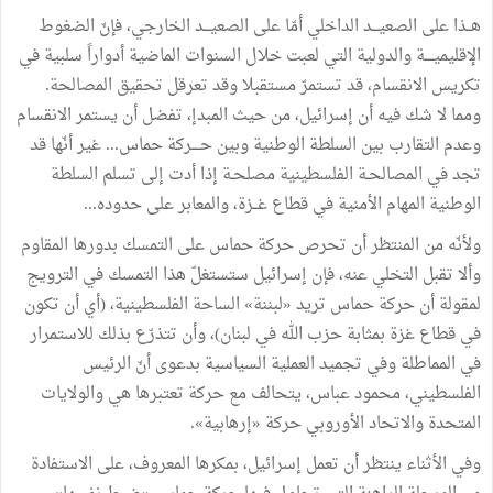
هــذا على الصعيـــد الداخلي أمّا على الصعيـــد الخارجي، فإنّ الضغوط
الإقليميــــة والدولية التي لعبت خلال السنوات الماضية أدواراً سلبية في
تكريس الانقسام، قد تستمرّ مستقبلا وقد تعرقل تحقيق المصالحة.
ومما لا شك فيه أن إسرائيل، من حيث المبدإ، تفضل أن يستمر الانقسام
وعدم التقارب بين السلطة الوطنية وبين حــــركة حماس... غير أنّها قد
تجد في المصالحـة الفلسطينية مصلحـة إذا أدت إلى تسلم السلطة
الوطنية المهام الأمنية في قطاع غــزة، والمعابر على حدوده...
ولأنّه من المنتظر أن تحرص حركة حماس على التمسك بدورها المقاوم
وألا تقبل التخلي عنه، فإن إسرائيل ستستغلّ هذا التمسك في الترويج
لمقولة أن حركة حماس تريد «لبننة» الساحة الفلسطينية، (أي أن تكون
في قطاع غزة بمثابة حزب الله في لبنان)، وأن تتذرّع بذلك للاستمرار
في المماطلة وفي تجميد العملية السياسية بدعوى أنّ الرئيس
الفلسطيني، محمود عباس، يتحالف مع حركة تعتبرها هي والولايات
المتحدة والاتحاد الأوروبي حركة «إرهابية».
وفي الأثناء ينتظر أن تعمل إسرائيل، بمكرها المعروف، على الاستفادة