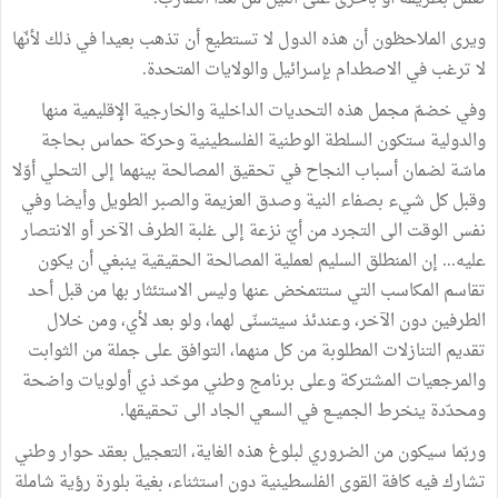
ويرى الملاحظون أن هذه الدول لا تستطيع أن تذهب بعيدا في ذلك لأنّها
لا ترغب في الاصطدام بإسرائيل والولايات المتحدة.
وفي خضمّ مجمل هذه التحديات الداخلية والخارجية الإقليمية منها
والدولية ستكون السلطة الوطنية الفلسطينية وحركة حماس بحاجة
ماسّة لضمان أسباب النجاح في تحقيق المصالحة بينهما إلى التحلي أوّلا
وقبل كل شيء بصفاء النية وصدق العزيمة والصبر الطويل وأيضا وفي
نفس الوقت الى التجرد من أيّ نزعة إلى غلبة الطرف الآخر أو الانتصار
عليه... إن المنطلق السليم لعملية المصالحة الحقيقية ينبغي أن يكون
تقاسم المكاسب التي ستتمخض عنها وليس الاستئثار بها من قبل أحد
الطرفين دون الآخر، وعندئذ سيتسنّى لهما، ولو بعد لأي، ومن خلال
تقديم التنازلات المطلوبة من كل منهما، التوافق على جملة من الثوابت
والمرجعيات المشتركة وعلى برنامج وطني موحّد ذي أولويات واضحة
ومحدّدة ينخرط الجميــع في السعي الجاد الى تحقيقها.
وربّما سيكون من الضروري لبلوغ هذه الغاية، التعجيل بعقد حوار وطني
تشارك فيه كافة القوى الفلسطينية دون استثناء، بغية بلورة رؤية شاملة