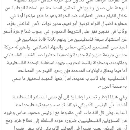
من المرحلة الراهنة التي تحاول فيها حركة حماس «ضبط نفسها»
للبرهنة على صدق رغبتها في تحقيق المصالحة مع السلطة الوطنية من
خلال القيام ببعض العمليات ضد الحركة وهو ما ظهر مؤخرا أولا في
محاولة اغتيال اللواء توفيق أبو نعيم، مدير قوات الأمن الداخلي بغزّة،
وثانيا في تفجير نفق على الشريط الحدودي في جنوب قطاع غزة أسفر
عن استشهاد سبعة فلسطينيين من بينهم ثلاثة قادة ميدانيين في
الجناحين المسلحين لحركتي حماس والجهاد الاسلامي. واعتبرته حركة
حماس جريمة صهيونية جديدة وتصعيدا خطيرا ضد الشعب الفلسطيني
ومقاومته، ومحاولة يائسة لتخريب جهود استعادة الوحدة الفلسطينية.
أما فيما يتعلق بالولايات المتحدة فإن رفعها الفيتو عن المصالحة
الفلسطينية جاء لأسباب عديدة، لعلّ أهمها التمهيد لتحقيق ما سمي
بـ«صفقة القرن».
وفي هـــذا الإطار تجـــدر الإشـــارة إلى أنّ بعض المصادر الفلسطينية
أفادت بأن الرئيس الأميركي دونالد ترامب، ومبعوثيه طرحوا منذ
البداية، وفي كل اللقاءات التي عقدوها مع الرئيس محمود عباس وغيره
من المسؤولين الفلسطينيين، ضرورة عودة السلطة إلى قطاع غزة. ومع
أن هذا التطور يعتبر تغييرا في الموقف الأمريكي فإنه يبقى تغييرا