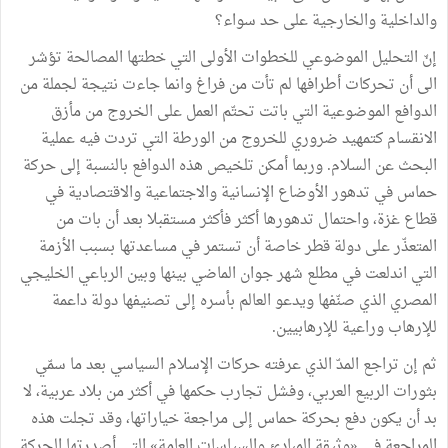
والداخلية والخارجية على حد سواء؟
إنّ التحليل الموضوعي للخطوات الأولى التي خطتها المصالحة تؤشر
الى أن تحركات أطرافها لم تأت من فراغ وانما جاءت نتيجة لجملة من
الدوافع الموضوعية التي باتت تحتّم العمل على الخروج من مأزق
الانقسام كتمهيد ضروري للخروج من الورطة التي تردت فيه عملية
البحث عن السلام. وربما أمكن تلخيص هذه الدوافع بالنسبة إلى حركة
حماس في تدهور الأوضاع الإنسانية والاجتماعية والاقتصادية في
قطاع غزة، واحتمال تدهورها أكثر فأكثر مستقبلا بعد أن بات من
المتعذّر على دولة قطر خاصة أن تستمر في مساعدتها بسبب الأزمة
التي اندلعت في مطلع شهر جوان الماضي بينها وبين الرباعي الخليجي
المصري الذي صنّفها ويدعو العالم بأسره إلى تصنيفها دولة داعمة
للإرهاب وراعية للإرهابيين.
ثم إن تراجع المدّ الذي عرفته حركات الإسلام السياسي بعد ما سمّي
بثورات الربيع العربي، وفشل تجارب حكمها في أكثر من بلاد عربية، لا
بد أن يكون دفع بحركة حماس إلى مراجعة خياراتها، وقد تجلت هذه
المراجعة في «وثيقة المبادئ والسياسات العامة» التي أصدرتها الحركة