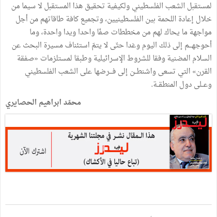
لمستقبل الشعب الفلسطيني ولكيفية تحقيق هذا المستقبل لا سيما من
خلال إعادة اللحمة بين الفلسطينيين، وتجميع كافة طاقاتهم من أجل
مواجهة ما يحاك لهم من مخططات صفّا واحدا ويدا واحدة، وما
أحوجهـــم إلى ذلك اليوم وغدا حتّى لا يتمّ استئناف مسيرة البحث عن
السلام المضنية وفقا للشروط الإسرائيلية وطبقا لمستلزمات «صفقة
القرن» التي تسعى واشنطــن إلى فـــرضها على الشعب الفلسطيني
وعــلى دول المنطقــة.
محمّد ابراهيم الحصايري