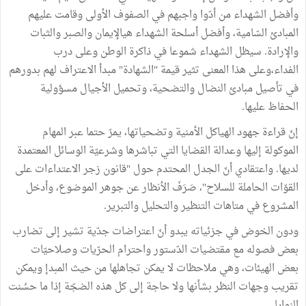
وأفضل الشهداء من أدّوا واجبهم في الصفوف الأولى وقامت عليهم
المبادئ السّامية، وأفضل أسلحة الشهداء هيالإيمان والصبر والثبات
والإرادة. سيظل الشهداء شموعا في ذاكرة الوطن وعلى درب
الفداء،وعلى هذا المعنى تثير قيمة "الشهادة" مبدأ الاعتراف لهم بدورهم
في تأصيل مبادئ النضال والتضحية، وتحميل الأجيال مسؤولية
الحفاظ عليها.
إنّ قراءة جهود الهياكل الأمنية وتضحياتها، يمرّ حتما عبر المهام
الموكولة إليها وعدالة القضايا التي تباشرها وشرعيّة الوسائل المعتمدة
لديها. واعتقادي أنّ الجدل المحتدم حول "قانون زجر الاعتداءات على
القوّات الحاملة للسلاح"، صَرَفَ الأنظار عن جوهر الموضوع، وأدخل
المشروع في متاهات التنظير والتحليل والتبرير.
ودون الخوض في جزئياته يبدو أنّ اعتراضات جدّية تشير إلى تضارب
بعض فصوله مع مقتضيات الدّستور واحترام الحرّيات وصلاحيّات
بعض الهيئات، وهي ملاحظات لا يمكن تجاهلها من حيث المبدإ ويمكن
تقريب وجهات النظر بشأنها ولا حاجة إلى كل هذه الضجّة إذا ما حسُنت
النوايا.