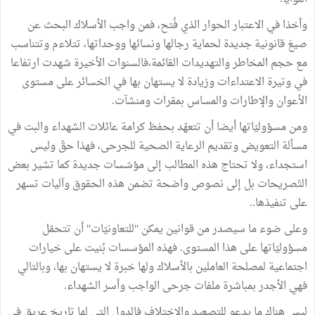
وأخذا في الاعتبار الحوار الذي فُتح، فمن واجب الأسلاك البحث عن
صيغ قانونية جديدة لحماية رجالها ونسائها ووحداتها، تتلاءم وتتناسب
مع حجم المخاطر والتهديدات القائمة،فالسنوات الأخيرة شهدت ارتفاعا
في وتيرة الاعتداءات وزيادة لا يستهان بها في الخسائر على مستوى
الأعوان والإطارات والمساس بمقرات ومنشآت.
ومن مسؤوليّاتها أيضا أن تتعهّد بحفظ كرامة عائلات الشهداء والبت في
مسألة التعويض وتقديم الرعاية الصحية للجرحى، فهذا حقّ وليس
استجداء، ولا تحتاج هذه المطالب إلى مؤسّسات جديدة كما تشير بعض
التّصريحات بل إلى نصوص واضحة تضمن هذه الحقوق وآليات تسهر
على تنفيذها..
وعلى ضوء ما سيصدر من قوانين يمكن "للتعاونيّات" أن تتحمّل
مسؤوليّاتها على هذا المستوى. فهذه المؤسسات بُنيت على خيارات
اجتماعية لمصلحة العاملين بالأسلاك ولها خبرة لا يستهان بها، وبالتالي
فهي الأجدر بمباشرة ملفات جرحى الواجب وأسر الشهداء.
ليس هناك ما يدعو للتصعيد والاختلاف فالدول التي لها تاريخ عريق في