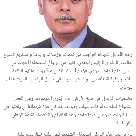
رحم الله كلّ شهداء الواجب من قدمائنا وزملائنا وأبنائنا وأسكنهم فسيح
جنّاته، إنا لله وإنا إليه راجعون. كثير من الرجال استخفّوا الموت في
سبيل أداء الواجب، ومن هؤلاء أشبالنا الذين سطّروا بدمائهم الزكيّة
ملاحم بطوليّة، فأفضل موت هو الموت في سبيل الواجب، الموت فداء
للوطن.
تضحيات الرّجال هي ملحُ الأرض الذي يُثري الدَّيمومة، وهي الفعل
الشجاع لبناء دولة ذات سيادة وقوية. لقد كان قَدَرُ شهدائنا أن يلتقوا في
رسالة واحدة، وعلى مبدإ واحد وهو الالتزام والانتصار لقيمة الوطن
والوطنية.
من واجب أبناء الوطن إستذكار الشهيد، ففي ذلك خَلقٌ لقيم عليا،