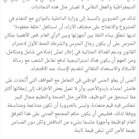
الديمقراطية والعمل النقابي لا تعيش مثل هذه التجاذبات.
لذلك من الضروري بالنسبة إلى وزارة الداخلية بالتوازي مع التقدّم في
المشروع والانفتاح على مختلف الآراء، أن تستكمل "حلقة مفقودة"
لديها تتعلّق ببناء الثقة بين أجهزتها وبين الرأي العام. فمن الأهمية بمكان
الحرص على أن يكوّن رجال الحرس والشرطة الخط الأول لاحترام
القانون ودعم العدالة الجنائية في إطار تمشّ إصلاحي شامل ومتكامل،
ومن المهم أن يكون هناك استراتيجية لدفع تفاعل الشعب مع رسالة
الأسلاك والاستعداد التلقائي لتقديم الإسناد عند الاقتضاء.
أتمنى أن يعلو الحس الوطني في التعامل مع المواقف التي أُتّخذت على
هامش اعتداء باردوالأخير، وأن لا تميل بعض الأطراف إلى إعطائها أكثر
ممّا تستحق من التوظيف. فالأمن مثل الصحة والتعليم مجال كبير
تنعكس فيه قيم متعدّدة، وليس بالضرورة أن تكون متناغمة ومتناسقة.
ووفقا لذلك، فطبيعي أن يكون حكم المجتمع المدني على هذا المَرفق
العام كوظيفة وأجهزة متّسما بشيء من التناقض ولكن دون المساس
بقيمة الأمن التي تبقى قيمة ثابتة.