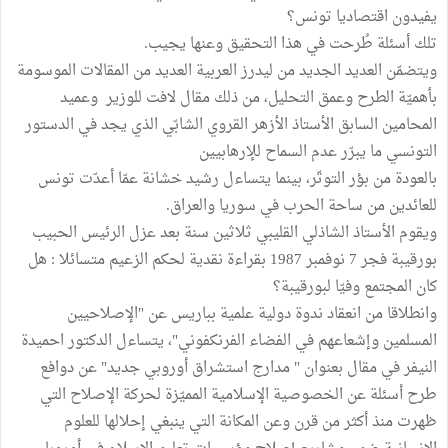
يفيدون اقتصاديا تونس؟
تلك أسئلة طُرحت في هذا التحقيق وعنها يجيب.
ويتضمّن العديد الجديد من ليدرز العربية العديد من المقالات الموسومة
بأهميّة الطرح وعمق التحليل، من ذلك مقال لافت للوزير وعميد
المحامين السابق الأستاذ الأزهر القروي الشابّي الذي يجد في الدستور
التونسي ما يبرّر عدم السماح للإرهابيين
بالعودة من بؤر التوتّر، بينما يتساءل رشيد خشانة عمّا أعدّت تونس
للعائدين من ساحة الحرب في سوريا والعراق.
ويقوم الأستاذ الشاذلي القليبي ثلاثين سنة بعد عزل الرئيس الحبيب
بورقيبة فجر 7 نوفمبر 1987 بقراءة نقدية لحكم الزعيم متسائلا : هل
كان المجتمع وفيّا لبورقيبة؟
وانطلاقا من انعقاد ندوة دولية علمية بباريس عن "الإصلاحيين
المسلمين وإشعاعهم في الفضاء الفرنكفوني"، يتساءل الدكتور احميدة
النيفر في مقال بعنوان " مدارج استشراق أوروبي جديد" عن دوافع
طرح أسئلة عن الخصوصية الإسلامية المميّزة لحركة الإصلاح التي
ظهرت منذ أكثر من قرن وعن المكانة التي ينبغي إحلالها للعلوم