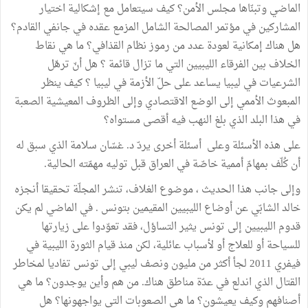
الماضي وتبنّاها مجلس الأمن؟ كيف سيتعامل مع إشكالية اختيار
المشاركين في مؤتمر المصالحة الشامل المزمع عقده في جانفي القادم؟
هل هناك إمكانية لعودة عدد من رموز نظام القذافي؟ ما هي نقاط
الخلاف بين الفرقاء الليبيين التي ما تزال قائمة ؟ هل أنّ ترهّل
الشرعيات في ليبيا يساعد على حلّ الأزمة في ليبيا ؟ كيف ينظر
المبعوث الأممي إلى الوضع الاقتصادي وإلى الظروف المعيشية الصعبة
في هذا البلد الذي بلغ النهب فيه أقصى مستواه؟
على هذه الأسئلة وعلى أسئلة أخرى يردّ د. غسّان سلامة الذي سبق له
أن كُلّف بمهامّ أممية خاصّة في العراق قبل توليه مهمّته الحالية.
وإلى جانب هذا الحديث ، موضوع الغلاف، تنشر المجلّة تحقيقا أنجزه
خالد الشابّي عن أوضاع الليبيين المقيمين بتونس . في الماضي لم يكن
قدوم الليبيين إلى تونس يثير التساؤل، فقد تعوّدوا على زيارتها
للسياحة أو للعلاج أو لأسباب عائلية، لكن منذ قيام الثورة الليبية في
فيفري 2011 لجأ أكثر من مليون ونصف ليبي إلى تونس تفاديا لمخاطر
القتال الذي اندلع في عدّة مناطق هناك. من هم وأين يوجدون؟ ما هي
أصنافهم وكيف يعيشون؟ ما هي الصعوبات التي يواجهونها؟ هل