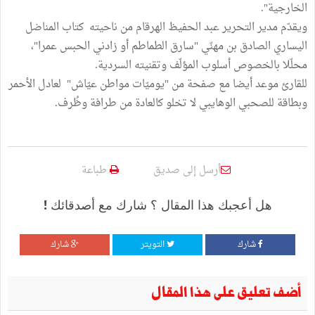
الخارجية".
ويقدّم مدير التحرير عبد الحفيظ الهرقام من ناحيته كتاب المناضل
اليساري الصادق بن مهنّي "سارق الطماطم أو زادني الحبس عمرا"،
محلّلا بالخصوص أسلوب المؤلّف وتقنيته السردية.
للقارئ موعد أيضا مع صفحة من "يوميّات مواطن عيّاش" لعادل الأحمر
وبطاقة للصحبي الوهايبي لا تخلو كالعادة من طرافة وظُرف.
أرسل إلى صديق
طباعة
هل أعجبك هذا المقال ؟ شارك مع أصدقائك !
شارك
التويتر
شارك
أضف تعليق على هذا المقال