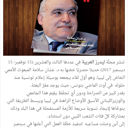
تنشر مجلّة
ليدرز العربية
في عددها الثالث والعشرين (15 نوفمبر/ 15
ديسمبر 2017) حديثا حصريّا خصّها به د. غسّان سلامة المبعوث الأممي
الخاصّ إلى ليبيا، وهو أوّل لقاء يجمعه بوسيلة إعلام تونسية منذ
حلوله في أوت الماضي بتونس، حيث يوجد مقرّ البعثة.
بقدر كبير من الصراحة ودون أيّ تحفّظ يقيّم هذا الجامعي
والوزيراللبناني الأسبق الأوضاع الراهنة في ليبيا ويبسط الطريقة التي
يتوخّاها لإيجاد تسوية سريعة للأزمة المستفحلة في هذا البلد وذلك
بمشاركة كلّ فئات الشعب الليبي دون استثناء.
إلى أين وصلت مساعيه لتنفيذ خطّة العمل التي أعلنها في سبتمبر