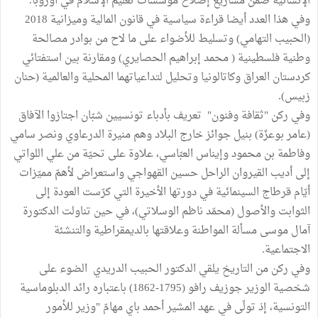
الإنسانية ضمن مشاريع إصلاح مؤسسات تعليم الإسلام في أوروبا.
وفي هذا العدد أيضا قراءة سياسية في قانون المالية وميزانية 2018
(الحبيب التهامي) وتسليط للأضواء على ما لاح من بوادر مصالحة
وطنية فلسطينية ( محمد إبراهيم الحصايري) ومقارنة بين استفتائي
كردستان العراق وكاتالونيا وتحليل لتداعياتهما المحلية والعالمية (حنان
زبيس).
وفي ركن "ثقافة وفنون" تعريف بأدباء تونسيين شبّان اجتازوا الآفاق
(عامر بوعزّة) بنيل جوائز خارج البلاد وهم منيرة الدرعاوي ونصر سامي
وفاطمة بن محمود وإيناس العبّاسي، علاوة على تحيّة من علي اللواتي
إلى أديب القيروان الراحل حسين القهواجي واستعراض لأهمّ مميّزات
أيّام قرطاج السينمائية في دورتها الأخيرة التي كرّست العودة إلى
الثوابت والأصول (محمّد ناظم الوسلاتي)، في حين تناولت الدكتورة
آمال موسى مسألة المواطنة وعلاقتها بالديمقراطية والتنشئة
الاجتماعية.
وفي ركن من التاريخ يلقي الدكتور الحبيب الدريدي الضوء على
شخصية الوزير جوزيف رافو (1795-1862) باعتباره رائد الدبلوماسية
التونسية، إذ تولّى في عهد المشير أحمد باي مهامّ "وزير للأمور