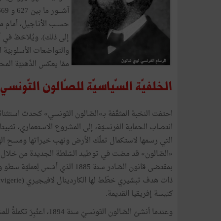
حســب الأنـاجيل، أمام 
إلى ذلك). ويُلاحَظ في 
والتواضعات الأسلوبيّة ا
ممّا يعكس الذّهنيّة ال
الخلفيّة السّياسيّة للصّالون التّونسي
احتفت النخبة المثقّفة بـ»الصّالون التّونسي» كحدث استثن
انتصاب الحماية الفرنسيّة، إلى المشروع الاستعماري، تثبيتا لق
التي رسمها لاستكمال تملّك الأرض ونهب خيراتها ومسح الهويّة
«الصّالون» قد مضت في توطيد السّلطة الجديدة من خلال التّن
بمقتضى قانون الصّادر سنة 1885 ال
كنيسة إفريقيا القديمة.
وعندما أنشئ الصّالون التّ