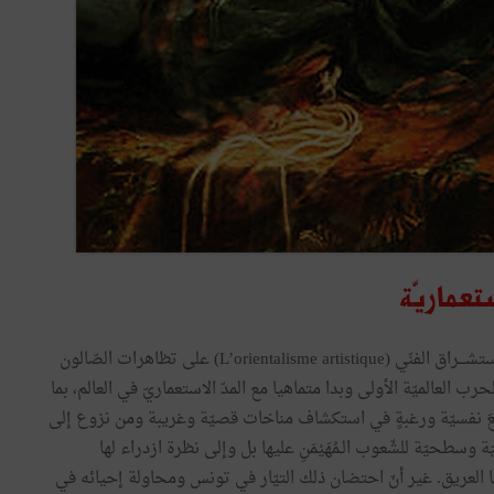
ستعماريّة
سيـطر تيــّار الاستشـــراق الفنّي (L’orientalisme artistique) على تظاهرات الصّالون
لحرب العالميّة الأولى وبدا متماهيا مع المدّ الاستعماريّ في العالم، بما
َ نفسيّة ورغبةٍ في استكشاف مناخات قصيّة وغريبة ومن نزوع إلى
وسطحيّة للشّعوب الـمُهَيْمَنِ عليها بل وإلى نظرة ازدراء لها
 العريق. غير أنّ احتضان ذلك التيّار في تونس ومحاولة إحيائه في