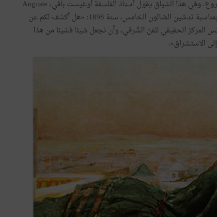
الفرنسيين على القدوم إلى تونس والمساهمة في ذلك المشروع. وفي هذا السّياق يقول أستاذ الفلسفة أوغيست بافي، Auguste
Pavy، عضو معهد قرطاج، في كلمة ألقاها أمام المقيم العام بمناسبة تدشين الصّالون الخامس، سنة 1898: «هل أكشف لكم عن
س المركز الحقيقي للفنّ الشّرقي، وأن نجعل شيئا فشيئا من هذا
إلى الاستشراق».