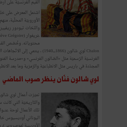
القيم الفرنسيّة على أر
اشتمل المعرض على خليط
Chalon لوي شالون (1866ــــ1940) ، 
الفرنسيّة الرّسميّة مثل «الصّالون الفرنسي» و«مدرسة الفنو
المجدّدة في باريس مثل الانطباعيّة والرّمزية وما بعد الانطبا
لوي شالون فنّان ينظر صوب الماضي
تميّزت أعمال لوي شالون 
والتّاريخيّة التي كانت 
اليوناني أوديسيوس خلا