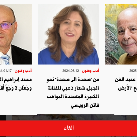
أدب وفنون
أدب وفنون
- 2024.01.17
- 2024.06.12
عميد الفن
من "صعدة الى صعدة" نحو
محمد إبراهيم ا
ع "الأرض
الجبل، شعار ذهبي للفنانة
وَجَعَانِ لاَ وَجَعٌ أَ
الكبيرة المتعددة المواهب
فاتن الرويسي
ل القرن التّاسع عشر مع الصّور الشّخصيّة التي كان يرسمها فنّانون
الغاء
 دار في فلكهم من الطّبقة الميسورة، بأنماط تفكير وسلوك وعادات