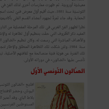
معيشيّة أوروبيّة. ثم ظهرت ممارسات أخرى لذلك الفنّ في أ
الحماية. وقد جاء ثمرةً لجهود أعضاء القسم الفنّي بأكاديم
نظرا لظهور الفنّ الغربي في تلك المرحلة المفصليّة من التاري
المفيد ذكر الظّروف التي حفّت بتنظيم أوّل تظاهرة له والإشار
والأهداف المباشرة التي رسمت له. وكان تنظيم «الصّالون ال
سنة 1984. ولئن شكلت تلك التّظاهرة المنطلق والإطار
تلك الفترة عن هويّة فنيّة متصالحة مع ثقافتهم الأصليّة، تبت
تأسّس عليها «الصّالون» في دوراته الأولى.
الصّالون التّونسي الأوّل
بلاط الباي. وقد أعتبر ا
المستوطنين الفرنسيين 