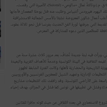
آشـــور ما بين 627 و 669 ق. م.).وثالثةً تمثّل «سالومي» (Salomé)، الأميرة التي رقصـت،
ملك اليهود هيرودس أنتيباس وطلبت منه قتل يوحنّا المعمدان فأجابها
أغلب أعمال شالون المعروضة تشبّثا بالأسس الجماليّة الاستشراقيّة
لقديمة التي جرفتها ثورة الفنّ الحديث بفرنسا قبل نحو ثلاثة عقود،
محافظة للمنظّمين الذين دعوه للمشاركة في المعرض.
ائي، ورأت فيه لبنة جديدة تُضافُ، بعد مرور ثلاث عشرة سنة من
يمه الثقافيّة في البيئة التّونسيّة وخدمةً للأهداف القريبة والبعيدة
 التّاريخيّة والحضاريّة لأهلها؛ وكانت الفترة السّابقة لظهور
ظيمات الإداريّة وتمهيد السّبيل للمعمّرين الفرنسيين والأوروبيين
ذي أسّس لِعمليّة سطو واسعة على الأراضي التّونسيّة. وقد رافقت تلك التّنظيمات مشاريع
ذات هدف تبشيري خطّط لها الكاردينال لافيجيري (Lavigerie) وفشل في تطبيقها في تونس كما فشل في الجزائر، بهدف إحياء
ونسيّ سنة 1894، اعتُبِرَ تكملةً للمشروع الاستعماري في بعده الثّقافي من حيث كونه حافزا للفنّانين