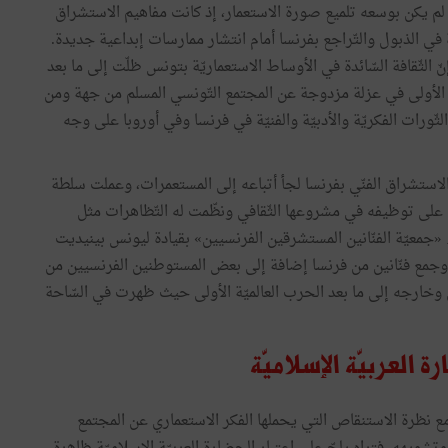
 لم يكن بوسعه تلميع صورة الاستعمار، إذ كانت مفاهيم الاستشراق
في الذبول والتّراجع بفرنسا أمام انتشار ممارسات إبداعية جديدة.
 الثّقافة السّائدة في الأوساط الاستعماريّة بتونس ظلّت إلى ما بعد
ة الأولى في عزلة مزدوجة عن المجتمع التّونسي المسلم من جهة ومن
ّورات الفكريّة والأدبيّة والفنيّة في فرنسا وفي أوروبا على وجه
لاستشراق الفنّي بفرنسا لجأ أتباعه إلى المستعمرات، وعملت سلطة
على توظيفه في مشروعها الثّقافي ونظّمت له التّظاهرات مثل
1، الذي ضمّ أعمالا لأعضاء «جمعيّة الفنّانين المستشرقين الفرنسيين» بقيادة ليونس بينيديت
 بباريس، وجمع فنّانين من فرنسا إضافة إلى بعض المستوطنين الفرنسيين من
ّ وخارجه إلى ما بعد الحرب العالميّة الأولى حيث ظهرت في السّاحة
العربيّة الإسلاميّة
مع نظرة الاستنقاص التي يحملها الفكر الاستعماري عن المجتمع