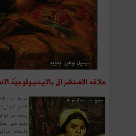
علاقة الاستشراق بالإيـديـولوجيّة الا
السّنويّة حتّى ا
يحمله من دوافع
رسم صور نمطيّة 
وانتقاص لتراثها