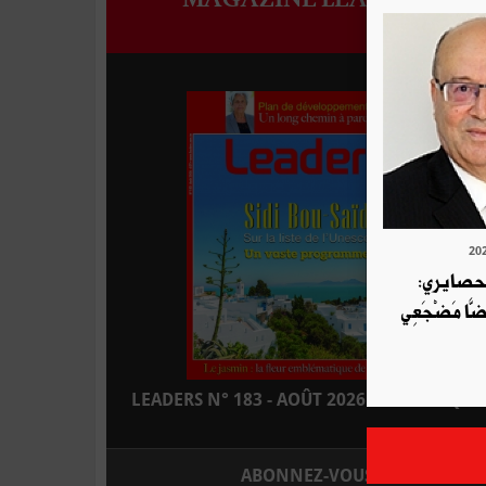
لحصايري:
قَضَّا مَضْجَعِي
LEADERS N° 183 - AOÛT 2026 : EN KIOSQUE
ABONNEZ-VOUS