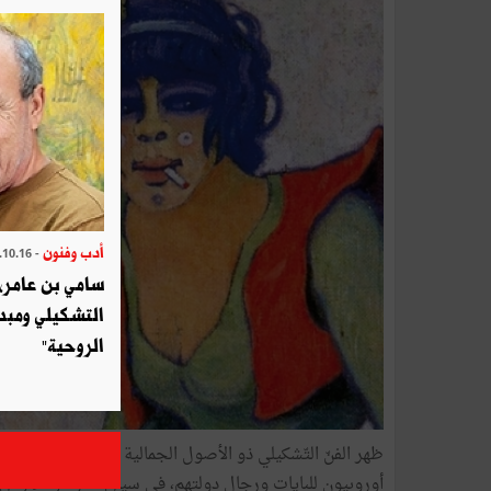
أدب وفنون
- 2025.10.16
سامي بن عامر، 
التشكيلي ومبد
الروحية"
ظهر الفنّ التّشكيلي ذو الأصول الجمالية الغربيّة بتونس خلا
أوروبيون للبايات ورجال دولتهم، في سياق تأثّر هؤلاء ومن