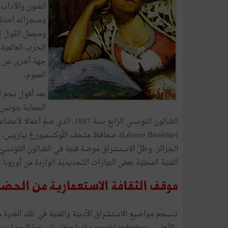
الفنون والآداب
ومنجزاته آخذة 
ومجمل القول إنّ
الحرب العالميّ
جهة أخرى عن الث
العموم.
بعد أفول نجم ا
الحماية بتونس 
الصّالون التّونسي الرّابع سنة 897
(Léonce Bénédite)، محافظ متحف اللّوكسمبورغ
الجزائر. وظلّ الاستشراق موضة فنيّة في الصّالون التّونسي
الفنيّة المحليّة بعض التيّارات التّجديدية الواردة من أوروبا.
موقف الثقافة الاستعمارية من الحضارة 
تنسجم مواضيع الاستشراق الأدبيّة والفنيّة في تلك الفترة 