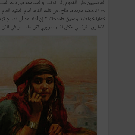
خفايا خواطرنا وعميق طموحاتنا؟ إنّ أملنا هو أن تصبح تون
الصّالون التّونسي مكان لقاء ضروري لكلّ ما يدعو في الفنّ 