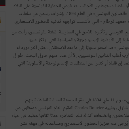
وساط المستوطنين الأجانب بعد فرض الحماية الفرنسيّة على البلاد
التّونسيّة سنة 1881، حيث أقيم أوّل معرض فنيّ تحت اسم «الصّالون التونسي» في العام 1894، بإشراف رسميّ من سلطات
أ
يّة «معهد قرطاج» التي تأسّست كواجهة ثقافيّة للحضور الاستعماري.
خ التّونسي وتأثيره اللاّحق في الممارسة الفنّيّة للتّونسيين، رأيت من
ة إلى الأرضيّة الإيديولوجيّة والسّياسيّة التي ارتكز عليها
تونسي» قد استمر سنويّا إلى ما بعد الاستقلال، حتّى آخر دورة له
 لتجارب أغلب الفنّانين التونسيين، إلاّ أنّ عددا منهم حاول البحث، طوال
عد إن قليلا أو كثيرا عن المنطلقات الإيديولوجيّة والأسلوبيّة التي
افتُتِحَ «الصّالون التّونسي» يوم 11 ماي 1894 في مقرّ الجمعيّة العمّالية المالطية بنهج
اليونان، وحضر الافتتاح شارل روفييه Charles Rouvier المقيم العام الفرنسي وممثّلون عن
لملاحظون والصّحافة آنذاك تلك التّظاهرة حدثا ثقافيّا عظيما في حياة
يُرجى منه تعزيز الحضور الاستعماريّ ومساعدته في مهمّة نشر
ا