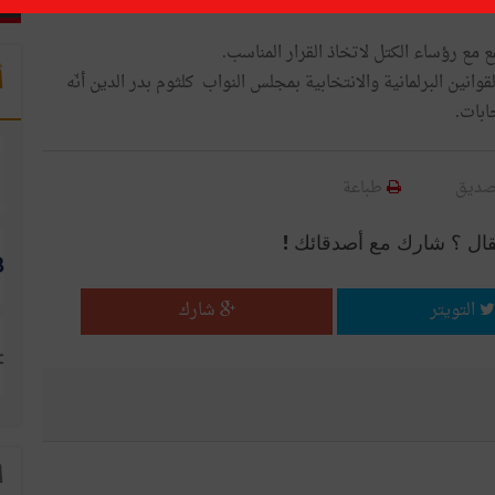
ع رؤساء الكتل لاتخاذ القرار المناسب.
أ
وانين البرلمانية والانتخابية بمجلس النواب كلثوم بدر الدين أنّه
ابات.
صديق
طباعة
قال ؟ شارك مع أصدقائك !
التويتر
شارك
ا