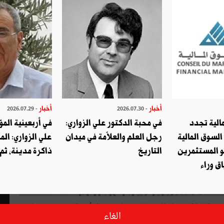
أخبار
أخبار
- 2026.07.29
- 2026.07.30
الية تجدد
في محبة الدكتور علي الزواري:
في أربعينية المؤ
السوق المالية
رجل العلم والعلاّمة في ميدان
علي الزواري: الم
و المستثمرين
التاريخ
ذاكرة مدينة، ثم
ق وراء
 العليا المستقلة للانتخابات إذ لم يحصل أحد المترشحين نجلاء
الغاء
إبراهيم ومحمد التليلي النصري على عدد الأصوات الكافية للفوز وهو 109 أصوات، وذلك في جولة جديدة من الاقتراع جرت