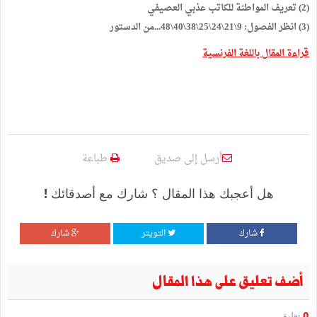
(2) تعريف المواطنة للكاتب عذبي العصيفي
(3) انظر الفصول: 9\21\24\25\38\40\48...من الدستور
قراءة المقال باللغة الفرنسية
أرسل إلى صديق
طباعة
هل أعجبك هذا المقال ؟ شارك مع أصدقائك !
شارك
التويتر
شارك
أضف تعليق على هذا المقال
0
تعليق