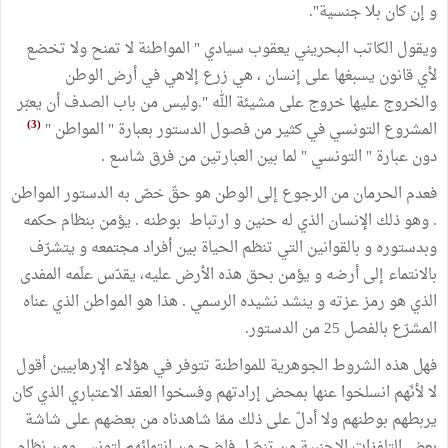
و إن كان بلا جنسية".
ويقول الكاتب البحريني يعقوب سيادي " المواطنة لا تمنح ولا تخضع
لأي قانون يسبغها على إنسان ، هي زرع إلاهي في أرض الوطن
والخروج عليها خروج على مشيئة الله ".وليس من باب الصدف أن يعبّر
(3)
المشروع التونسي في كثير من فصول الدستور بعبارة " المواطن "
دون عبارة " التونسي " لما بين العبارتين من فرق شاسع .
فعدم الحرمان من الرجوع إلى الوطن هو حقّ خصّ به الدستور المواطن
. وهو ذلك الإنسان الذي له حنين و ارتباط بوطنه . يؤمن بنظام حكمه
وبدستوره و بالقوانين التي تنظم الحياة بين أفراد مجتمعه و يتشرّف
بالانتماء إلى أرضه و يؤمن بحق هذه الأرض عليه، يقدّس علَمه المفدى
الذي هو رمز عزته و ينشد نشيده الرسمي . هذا هو المواطن الذي عناه
المشرّع بالفصل 25 من الدستور.
فهل هذه الشروط الجوهرية للمواطنة تتوفر في هؤلاء الإرهابيين أقول
لا لأنّهم انسلخوا عنها بمحض إرادتهم وفسخوا العقد الاعتباري الذي كان
يربطهم بوطنهم ولا أدلّ على ذلك ممّا شاهدناه من بعضهم على شاشة
بعض التلفزات الاجنبية من تنصّل فاضح من انتمائهم لتونس ومن نظام