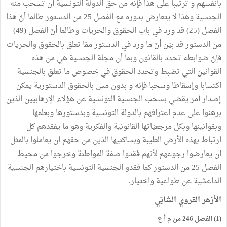
بأنفسهم و ترتيبا على هذا فإنه من حق الدولة التونسية أن تسحب منه
الجنسية وهذا لا يتعارض بدوره مع الفصل 25 من الدستور طالما أنّ هذا
الفصل (25) قد ورد في باب الحقوق والحريات وطالما أنّ الفصل (49)
من الدستور قد بيّن أنّ ما ورد في الدستور ممّا تعلق بالحقوق والحريات
فإنّ ضوابطه تحدد بالقانون وبما أن مجلة الجنسية هي من هذه
القوانين التي تضبط وتحدد الحقوق في خصوص ما تعلق بالجنسية
اكتسابا وإسقاطا وسحبا فإنه و بدون مس بالحقوق الدستورية يمكن
إصدار أمر يقضي بسحب الجنسية التونسية عن هؤلاء الإرهابيين الذين
برهنوا على عدم اعترافهم بالدولة التونسية وبدستورها وبعلمها
وبقوانينها وبكل مرجعيّاتها القانونية والفكرية وهو ما يفقدهم كل
ارتباط بهذه الأرض الطيبة وبساكنيها الذين من حقهم ان يعاملوا بالمثل
ان يعارضوا رجوعهم لأنهم فقدوا صفة المواطنة وخرجوا من محيط
الفصل 25 من الدستور كما فقدو الجنسية التونسية باختيارهم الجنسية
الداعشية عن طواعية واختيار.
الأزهر القروي الشابّي
(1) الفصل 246 من م أ ع