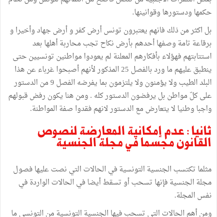
حكمها ودستورها وقوانينها.
بل اكثر من ذلك فانهم يعتبرون تونس أرض كفر و أرض جهاد وأخيرا و
برقاعة تامة وصفها أحدهم بأرض نكاح تجب محاربة أهلها بعد
استتابتهم فهؤلاء بأفكارهم المعلنة لم يعودوا مواطنين تونسيين حتى
ينطبق عليهم ما ورد بالفصل 25 المذكور لأنهم أصبحوا غرباء عن هذا
البلد الطيب ولا يؤمنون ولا يلتزمون بما يفرضه الفصل 9 من الدستور
على كلّ مواطن بل يرفضون الدستور كله . ومن هنا يكون رفض قبولهم
واجبا وطنيا لا يتعارض مع الدستور لانهم فقدوا صفة المواطنة.
ثانيا : عدم إمكانية المعارضة لنصوص
القانون مجسما في مجلة الجنسية
مثلما تكتسب الجنسية التونسية في الحالات التي نصت عليها فصول
مجلة الجنسية فإنها تسحب أو تسقط أيضا في الحالات الواردة في
نفس المجلة.
ومن أهم الحالات التي تسحب فيها الجنسية التونسية من التونسي ما