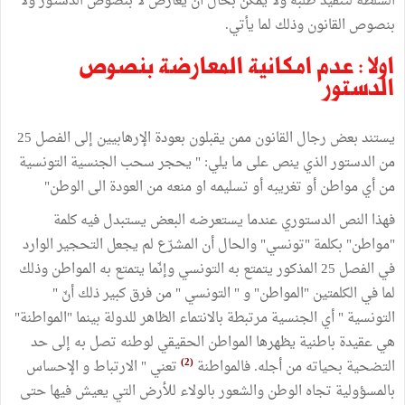
السلطة لتنفيذ طلبه ولا يمكن بحال أن يعارض لا بنصوص الدستور ولا
بنصوص القانون وذلك لما يأتي.
اولا : عدم امكانية المعارضة بنصوص
الدستور
يستند بعض رجال القانون ممن يقبلون بعودة الإرهابيين إلى الفصل 25
من الدستور الذي ينص على ما يلي: " يحجر سحب الجنسية التونسية
من أي مواطن أو تغريبه أو تسليمه او منعه من العودة الى الوطن"
فهذا النص الدستوري عندما يستعرضه البعض يستبدل فيه كلمة
"مواطن" بكلمة "تونسي" والحال أن المشرّع لم يجعل التحجير الوارد
في الفصل 25 المذكور يتمتع به التونسي وإنّما يتمتع به المواطن وذلك
لما في الكلمتين "المواطن" و " التونسي " من فرق كبير ذلك أنّ "
التونسية " أي الجنسية مرتبطة بالانتماء الظاهر للدولة بينما "المواطنة"
هي عقيدة باطنية يظهرها المواطن الحقيقي لوطنه تصل به إلى حد
(2)
التضحية بحياته من أجله. فالمواطنة
تعني " الارتباط و الإحساس
بالمسؤولية تجاه الوطن والشعور بالولاء للأرض التي يعيش فيها حتى