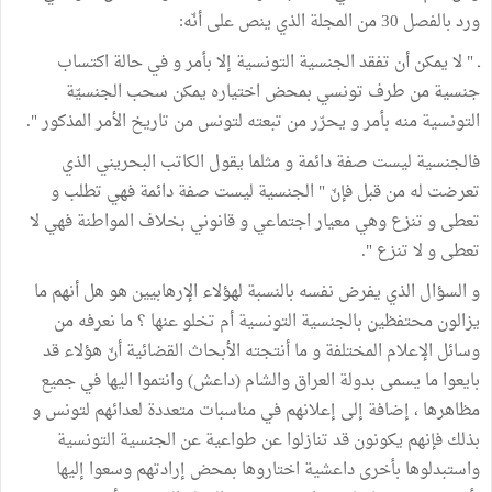
ورد بالفصل 30 من المجلة الذي ينص على أنّه:
ـ " لا يمكن أن تفقد الجنسية التونسية إلا بأمر و في حالة اكتساب
جنسية من طرف تونسي بمحض اختياره يمكن سحب الجنسيّة
التونسية منه بأمر و يحرّر من تبعته لتونس من تاريخ الأمر المذكور ".
فالجنسية ليست صفة دائمة و مثلما يقول الكاتب البحريني الذي
تعرضت له من قبل فإنّ " الجنسية ليست صفة دائمة فهي تطلب و
تعطى و تنزع وهي معيار اجتماعي و قانوني بخلاف المواطنة فهي لا
تعطى و لا تنزع ".
و السؤال الذي يفرض نفسه بالنسبة لهؤلاء الإرهابيين هو هل أنهم ما
يزالون محتفظين بالجنسية التونسية أم تخلو عنها ؟ ما نعرفه من
وسائل الإعلام المختلفة و ما أنتجته الأبحاث القضائية أنّ هؤلاء قد
بايعوا ما يسمى بدولة العراق والشام (داعش) وانتموا اليها في جميع
مظاهرها ، إضافة إلى إعلانهم في مناسبات متعددة لعدائهم لتونس و
بذلك فإنهم يكونون قد تنازلوا عن طواعية عن الجنسية التونسية
واستبدلوها بأخرى داعشية اختاروها بمحض إرادتهم وسعوا إليها