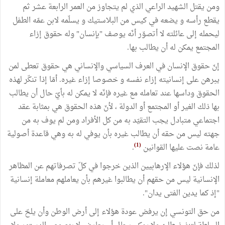
ومن يقتل الشهيد الراعي الذي لم يتجاوز من العمر الرابعة عشر ثم
يقطع رأسه و يضعه في كيس من البلاستيك و يسلّمه لابن عمّه الطفل
ليحمله إلى عائلته لا أتصوّر أنّه يوصف "بإنسان" وله حقوق إزاء
المجتمع يمكن له أن يطالب بها.
إنّ حقوق الإنسان في العرف السياسي والإنساني هي حقوق تعطى لمن
يبرهن على إنسانيته إزاء نفسه و خصوصا إزاء غيره. أمّا إذا تنكّر لهذه
الحقوق وداسها عند تعامله مع غيره فإنّه لا يمكن له بأيّ حال أن يطالب
بها ذلك الغير أو المجتمع أو الدولة ، لأنّ هذه الحقوق هي بمثابة عقد
اجتماعي متبادل يجب التقيّد به من كل الأفراد ومن لم يوف به من
جهته ليس من حقه أن يطالب غيره بأن يوفي له به وهي قاعدة أصولية
(1)
عامة نصت عليها القوانين
.
لذلك فإنّ هؤلاء الإرهابيين الذين خرجوا في كلّ تصرفاتهم عن المظاهر
الإنسانية ليس من حقهم أن يطالبوا غيرهم بأن يعاملهم معاملة إنسانية
"إذ كما يدين الفتى يدان".
من حق التونسي إن يرفض عودة هؤلاء إلى أرض الوطن وأن يلحّ على