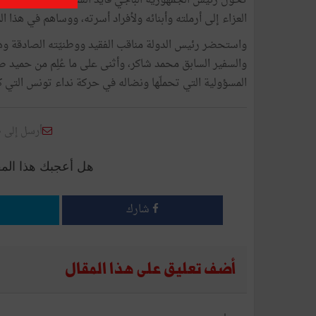
العزاء إلى أرملته وأبنائه ولأفراد أسرته، ووساهم في هذا ا
واستحضر رئيس الدولة مناقب الفقيد ووطنيّته الصادقة وهو
والسفير السابق محمد شاكر، وأثنى على ما عُلِم من حميد 
المسؤولية التي تحملّها ونضاله في حركة نداء تونس التي ك
أرسل إلى 
هل أعجبك هذا الم
شارك
أضف تعليق على هذا المقال