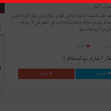
تحوّل رئيس الجمهورية الباجي قايد السبسي ظهر يوم الاثنين 9 أكتوبر 2017 الى منزل الفقيد سليم شاكر بسكّرة حيث قدّم
لمصاب الجلل.
 حفيد الشهيد الزعيم الوطني الهادي شاكر وابن رجل الدولة الوزير
صفاته وكريم أخلاقه وتفانيه وإخلاصه في العمل في كل مواقع
أ
ان من أبرز مؤسّسيها.
صديق
طباعة
قال ؟ شارك مع أصدقائك !
التويتر
شارك