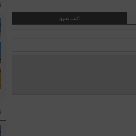
ا
اكتب تعليق
ا