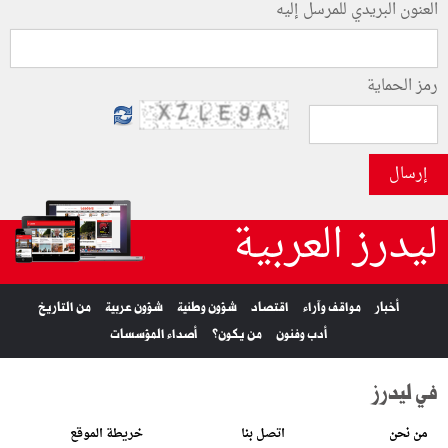
العنون البريدي للمرسل إليه
رمز الحماية
إرسال
ليدرز العربية
أخبار
مواقف وآراء
اقتصاد
شؤون وطنية
شؤون عربية
من التاريخ
أدب وفنون
من يكون؟
أصداء المؤسسات
في ليدرز
من نحن
اتصل بنا
خريطة الموقع