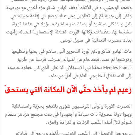
وقمعه الوحشي. و في الأثناء ﺃوقف الهادي شاكر مرّة ﺃخرى مع بورقيبة
ونقل إلى جربة ثمّ إلى تطاوين ومن هناك وضع في إقامة جبريّة في
نابل و لمّا كان مباشرة أو بصفة غير مباشرة مسؤولا في هذه الثّورة،
مشجّعا لها، منظّما لتحرّكاتها، قرّرت السّلطة الإستعماريّة اغتياله وأنهت
بذلك مسيرته النّضاليّة في سبيل تونس.
مات الهادي شاكر ولكنّ ثورة التّحرير الّتي ساهم في بعثها وتنظيمها
وتوسّعها لم تمت، فبعد عام من اغتياله إعترفت فرنسا عن طريق
Mendès France بحقّنا في الاستقلال الدّاخلي الّذي كان خطوة حاسمة
إلى الاستقلال الخارجي التامّ في أقلّ من عام.
زعيم لم يأخذ حتّى الآن المكانة التي يستحقّ
انتصرت الثّورة وتولّى التّونسيون شؤون بلادهم بحريّة واستقلاليّة
وبنوا دولة عصريّة ذات سيادة واجتهدوا في بعث مجتمع مزدهر متقدّم
فتوفّر لكلّ أبناء الشّعب الرّفاهة والكرامة والعزّة.
يرجع هذا الانتصار إلى الشّعب التّونسيّ بأكمله ويرجع إلى قيادته