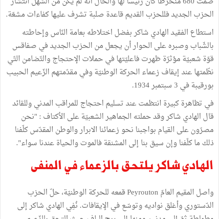
ضمّت 680 منخرطا كان رئيسا لها والحال ﺃنه لم يكن من السّهل انتشار
الحزب الجديد فللحزب القديم قاعدة صلبة تشرف عليها كفاءات مشعّة.
استطاع الفقيد الهادي شاكر بفضل اختلاطه بعامة النّاس وإحاطته
بالشّباب وصبره على الحوار أن يجعل من الحزب الجديد في صفاقس
قوّة شعبيّة مؤثرّة ظهرت فاعليّتها في حملات الإحتجاج والتّضامن التّي
نظّمتها عند إيقاف زعماء الحركة الوطنيّة وفي مقدّمتهم الزّعيم الحبيب
بورقيبة في 3 سبتمبر 1934.
في تظاهرة كبيرة انتظمت عند تسليم احتجاج للمراقب المدني وللقائد
قال الهادي شاكر وقد حملته الجماهير الشعبيّة على الأكتاف : "نحن
مصرّون على القيام بواجبنا نحو زعمائنا الابرار والوطن المقدّس كلّفنا
ذلك ما كلّفنا وإن سيق بنا إلى المشنقة فالموت والحياة عندنا سواء".
الهادي شاكر يلتحق بالزعماء في المنفى
واصل المقيم العامّ Peyrouton قمعه للحركة الوطنيّة، حلّ الحزب
الدّستوري وﺃغلق نواديه وتوسّع في الإيقافات. نُفِي الهادي شاكر إلى