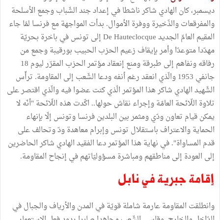
ديسمبر، كان الهادي شاكر ناشطا في إعداد جند الشّباب وجمع الأسلحة
والمفرقعات والذّخيرة ووفرة الأموال. بدأت المواجهة مع فرنسا لمّا جاء
المقيم العامّ الجديد De Hauteclocque إلى تونس في باخرة بحريّة
مهدّدا متوعدّا وﺃمر بإيقاف زعيم الحزب الحبيب بورقيبة وجمع من
رفاقه ونفاهم إلى طبرقة ومنع إنعقاد مؤتمر الحزب المقرّر ليوم 18
جانفي 1953 والّذي انعقد رغم ﺃنفه ودعا الشّعب إلى المقاومة. ترﺃّس
الشّهيد الهادي شاكر هذا المؤتمر الّذي كنت عضوا فيه والّذي اقتصر على
تلاوة اللّائحة العامّة وإجراء نقاش حولها.. اكّدت هذه اللّائحة "ﺃنّه لا
يمكن قيام تعاون ودّي ومثمر بين البلدين فرنسا وتونس إلّا بإنهاء
الحماية والاعتراف باستقلال تونس وإبرام معاهدة ودّ وتحالف على
قدم المساواة". في نهاية هذا المؤتمر دعا الفقيد الهادي شاكر الحاضرين
إلى العودة إلى مناطقهم ومباشرة مسؤوليّاتهم في إنجاح المقاومة.
إقامة جبرية في نابل
وانطلقت المقاومة عارمة شاملة قويّة في المدن والأرياف والجبال في
الدّاخل والخارج. وقاسى الشّعب مجاهدا صابرا ردود فعل الاستعمار