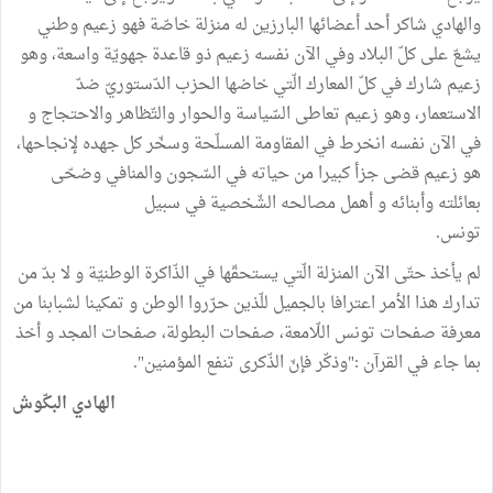
والهادي شاكر أحد أعضائها البارزين له منزلة خاصّة فهو زعيم وطني
يشعّ على كلّ البلاد وفي الآن نفسه زعيم ذو قاعدة جهويّة واسعة، وهو
زعيم شارك في كلّ المعارك الّتي خاضها الحزب الدّستوريّ ضدّ
الاستعمار، وهو زعيم تعاطى السّياسة والحوار والتّظاهر والاحتجاج و
في الآن نفسه انخرط في المقاومة المسلّحة وسخّر كل جهده لإنجاحها،
هو زعيم قضى جزأ كبيرا من حياته في السّجون والمنافي وضحّى
بعائلته وأبنائه و أهمل مصالحه الشّخصية في سبيل
تونس.
لم يأخذ حتّى الآن المنزلة الّتي يستحقّها في الذّاكرة الوطنيّة و لا بدّ من
تدارك هذا الأمر اعترافا بالجميل للّذين حرّروا الوطن و تمكينا لشبابنا من
معرفة صفحات تونس اللّامعة، صفحات البطولة، صفحات المجد و ﺃخذ
بما جاء في القرﺁن :"وذكّر فإنّ الذّكرى تنفع المؤمنين".
الهادي البكّوش