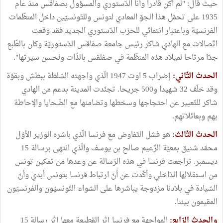
حيث قال: "لم أكن قادرا وﺃنا الدّستوري والمسؤول بصفاقس منذ عام
1935 على تحمّل هذا الجوّ المعادي لتونس وللتّونسيّين داخل المنظّمات
الفرنسيّة وباعتبار انتمائي للحزب الدّستوري الجديد فقد وقعت
اتّصالات مع الهادي شاكر رئيس جامعة صفاقس الدّستوريّة وكان بالطّبع
جدّا مرتاحا لميلاد هذه المنظّمة في صفلقس بالذّات ولحسن سيرتها".
الحدث الثّاني:
إضراب 5 اوت 1947 الّذي واجهته السّلطة ببطش وبقوّة
وقد خلّف 32 شهيدا و500 جريحا. تجنّدت المدينة بدعم من الهادي
شاكر للتّعبير عن احتجاجها وسخطها وتضامنها مع الضّحايا والإحاطة
بهم وبعائلاتهم.
الحدث الثّالث:
هو فشل التّفاوض مع فرنسا الّذي باشره الوزير الأوّل
محمّد شنيق بمعيّة الزّعيم صالح بن يوسف والّذي انتهى برسالة 15
ديسمبر. تراجعت فرنسا في هذه الرّسالة عن وعدها من تمكين تونس
من استقلالها الدّاخلي وأكّدت عن أنّ ارتباط فرنسا بتونس أبدي وأنّ
السّيادة في بلادنا مزدوجة يباشرها على السّواء التّونسيّون والفرنسيّون
المقيمون بيننا.
والحدث الرّابع:
المواجهة مع فرنسا إثر القطيعة معها إثر رسالة 15