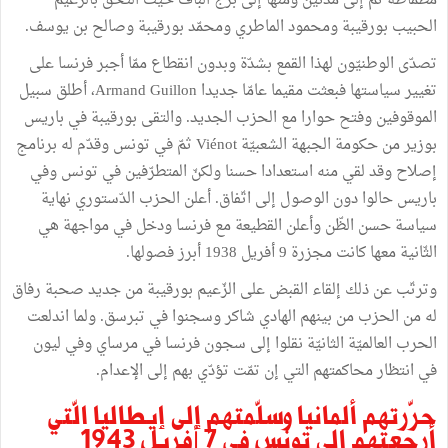
مطماطة ثمّ إلى مدنين ومنها إلى برج الباف حيث التحق بالزّعيم
الحبيب بورقيبة ومحمود الماطري ومحمّد بورقيبة وصالح بن يوسف.
تصدّى الوطنيّون لهذا القمع بشدّة وبدون انقطاع ممّا ﺃجبر فرنسا على
تغيير سياستها فبعثت مقيما عامّا جديدا Armand Guillon، أطلق سبيل
الموقوفين وفتح حوارا مع الحزب الجديد. والتقى بورقيبة في باريس
بوزير من حكومة الجبهة الشعبيّة Viénot ثمّ في تونس وقدّم له برنامج
إصلاح وقد لقي منه استعدادا حسنا ولكنّ المتطرّفين في تونس وفي
باريس حالوا دون الوصول إلى اتّفاق. أعلن الحزب الدّستوري نهاية
سياسة حسن الظّن وﺃعلن القطيعة مع فرنسا ودخل في مواجهة هي
الثّانية معها كانت مجزرة 9 ﺃفريل 1938 أبرز فصولها.
وترتّب عن ذلك إلقاء القبض على الزّعيم بورقيبة من جديد صحبة رفاق
له من الحزب من بينهم الهادي شاكر وسجنوا في تبرسق. ولما اندلعت
الحرب العالميّة الثانيّة نقلوا إلى سجون فرنسا في مرساي وفي ليون
في انتظار محاكمتهم التي إن تمّت تؤدّي بهم إلى الإعدام.
حرّرتهم ألمانيا وسلّمتهم إلى إيطاليا الّتي
أرجعتهم إلى تونس في 7 ﺃفريل 1943