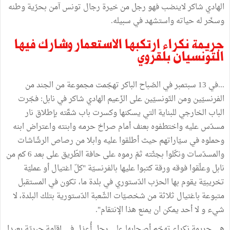
الهادي شاكر لاينضب فهو رجل من خيرة رجال تونس ﺁمن بحرّية وطنه
وسخّر له حياته واستشهد في سبيله.
جريمة نكراء ارتكبها الاستعمار وشارك فيها
التونسيان بلقروي
...في 13 سبتمبر في الصّباح الباكر تهجّمت مجموعة من الجند من
الفرنسيّين ومن التّونسيّين على الزّعيم الهادي شاكر في نابل: فجّرت
الباب الخارجي للبناية التي يسكنها وكسرت باب شقّته بإطلاق نار
مسدّس عليه واختطفوه بعنف ﺃمام صراخ حرمه وابنته واعتراض ابنه
وحملوه في سيّاراتهم حيث أطلقوا عليه وابلا من رصاص الرشّاشات
والمسدّسات ونكّلوا بجثّته ثمّ رموه على حافة الطّريق على بعد 6 كم من
نابل وعلّقوا فوقه ورقة كتبوا عليها بالفرنسيّة "كلّ اغتيال ﺃو عمليّة
تخريبيّة يقوم بها الحزب الدّستوري في بلدة ما، تكون في المستقبل
متبوعة باغتيال ثلاثة من شخصيّات الشّعبة الدّستورية بتلك البلدة، لا
شيء و لا أحد يمكن ان يمنع هذا الإنتقام".
هي جريمة نكراء تهجّم أصحابها على رجل ﺃُعزِل في إقامة جبريّة بعيدا