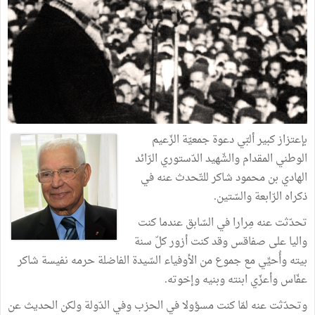
بإعتزاز كبير ﺃلبّي دعوة جمعيّة الزّعيم
الوطني المقدام والشّهيد الدّستوري الرّائد
الهادي بن محمود شاكر للتّحدث عنه في
ذكراه الرّابعة والسّتين.
تحدّثت عنه مِرارا في السّابق عندما كنت
واليا على صفاقس وقد كنت أزور كلّ سنة
بيته وﺃُحيِّي مع جموع من الأوفياء السّيدة الفاضلة حرمه نفيسة شاكر
عفّاس وﺃعزّي ابنته وبنيه وإخوته.
وتحدّثت عنه لمّا كنت مسؤولا في الحزب وفي الدّولة ولكن الحديث عن