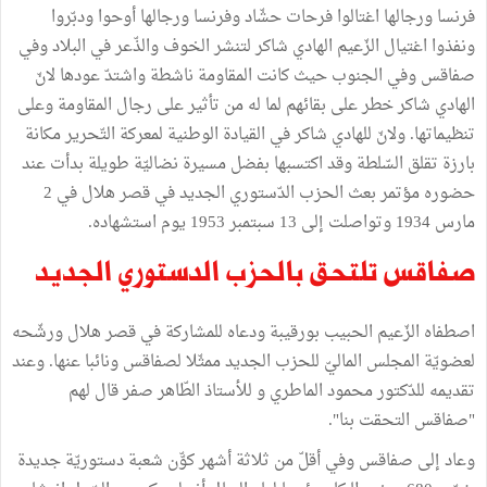
فرنسا ورجالها اغتالوا فرحات حشّاد وفرنسا ورجالها أوحوا ودبّروا
ونفذوا اغتيال الزّعيم الهادي شاكر لتنشر الخوف والذّعر في البلاد وفي
صفاقس وفي الجنوب حيث كانت المقاومة ناشطة واشتدّ عودها لانّ
الهادي شاكر خطر على بقائهم لما له من تأثير على رجال المقاومة وعلى
تنظيماتها. ولانّ للهادي شاكر في القيادة الوطنية لمعركة التّحرير مكانة
بارزة تقلق السّلطة وقد اكتسبها بفضل مسيرة نضاليّة طويلة بدﺃت عند
حضوره مؤتمر بعث الحزب الدّستوري الجديد في قصر هلال في 2
مارس 1934 وتواصلت إلى 13 سبتمبر 1953 يوم استشهاده.
صفاقس تلتحق بالحزب الدستوري الجديد
اصطفاه الزّعيم الحبيب بورقيبة ودعاه للمشاركة في قصر هلال ورشّحه
لعضويّة المجلس الماليّ للحزب الجديد ممثّلا لصفاقس ونائبا عنها. وعند
تقديمه للدّكتور محمود الماطري و للأستاذ الطّاهر صفر قال لهم
"صفاقس التحقت بنا".
وعاد إلى صفاقس وفي أقلّ من ثلاثة ﺃشهر كوّّن شعبة دستوريّة جديدة