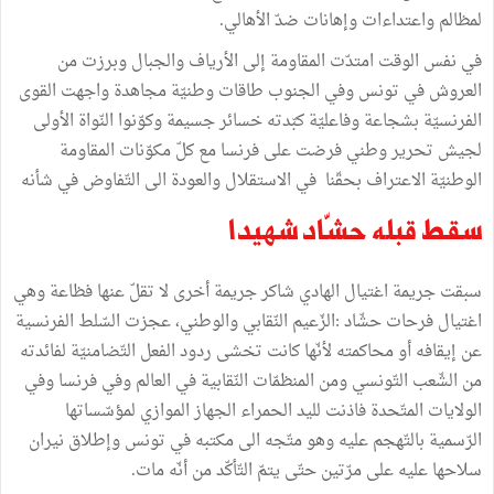
لمظالم واعتداءات وإهانات ضدّ الأهالي.
في نفس الوقت امتدّت المقاومة إلى الأرياف والجبال وبرزت من
العروش في تونس وفي الجنوب طاقات وطنيّة مجاهدة واجهت القوى
الفرنسيّة بشجاعة وفاعليّة كبّدته خسائر جسيمة وكوّنوا النّواة الأولى
لجيش تحرير وطني فرضت على فرنسا مع كلّ مكوّنات المقاومة
الوطنيّة الاعتراف بحقّنا في الاستقلال والعودة الى التّفاوض في شأنه
سقط قبله حشّاد شهيدا
سبقت جريمة اغتيال الهادي شاكر جريمة أخرى لا تقلّ عنها فظاعة وهي
اغتيال فرحات حشّاد :الزّعيم النّقابي والوطني، عجزت السّلط الفرنسية
عن إيقافه أو محاكمته لأنّها كانت تخشى ردود الفعل التّضامنيّة لفائدته
من الشّعب التّونسي ومن المنظمّات النّقابية في العالم وفي فرنسا وفي
الولايات المتّحدة فاذنت لليد الحمراء الجهاز الموازي لمؤسّساتها
الرّسمية بالتّهجم عليه وهو متّجه الى مكتبه في تونس وإطلاق نيران
سلاحها عليه على مرّتين حتّى يتمّ التّأكّد من ﺃنّه مات.