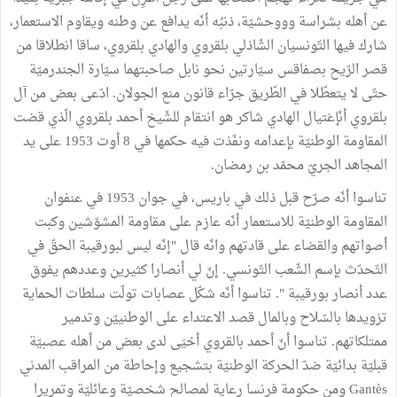
عن ﺃهله بشراسة وووحشيّة، ذنبُه ﺃنّه يدافع عن وطنه ويقاوم الاستعمار،
شارك فيها التّونسيان الشّاذلي بلقروي والهادي بلقروي، ساقا انطلاقا من
قصر الرّيح بصفاقس سيّارتين نحو نابل صاحبتهما سيّارة الجندرميّة
حتّى لا يتعطّلا في الطّريق جرّاء قانون منع الجولان. ادّعى بعض من ﺁل
بلقروي ﺃنّإغتيال الهادي شاكر هو انتقام للشّيخ أحمد بلقروي الّذي قضت
المقاومة الوطنيّة بإعدامه ونفّذت فيه حكمها في 8 ﺃوت 1953 على يد
المجاهد الجريّ محمّد بن رمضان.
تناسوا ﺃنّه صرّح قبل ذلك في باريس، في جوان 1953 في عنفوان
المقاومة الوطنيّة للاستعمار ﺃنّه عازم على مقاومة المشوّشين وكبت
أصواتهم والقضاء على قادتهم وانّه قال "إنّه ليس لبورقيبة الحقّ في
التّحدّث بإسم الشّعب التّونسي. إنّ لي ﺃنصارا كثيرين وعددهم يفوق
عدد ﺃنصار بورقيبة ". تناسوا أنّه شكّل عصابات تولّت سلطات الحماية
تزويدها بالسّلاح وبالمال قصد الاعتداء على الوطنييّن وتدمير
ممتلكاتهم. تناسوا ﺃنّ أحمد بالقروي ﺃحْيَى لدى بعض من ﺃهله عصبيّة
قبليّة بدائيّة ضدّ الحركة الوطنيّة بتشجيع وإحاطة من المراقب المدني
Gantès ومن حكومة فرنسا رعاية لمصالح شخصيّة وعائليّة وتمريرا