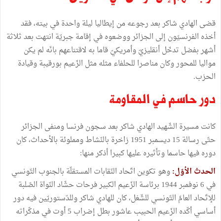
قضى الهادي شاكر بعد رجوعه من إيطاليا ليلة واحدة في بيته، فقد
ﺃخذه الفرنسيّون إلى الجزائر ووضعوه في إقامة جبريّة انتهت بعد ثلاثة
ﺃشهر بفضل تدخّل أنقليزيّ وﺃمريكيّ قاما به لاقتناعهم بانّه لم يكن
مواليا للمحور وكان مناصرا للحلفاء مثله مثل الزّعيم بورقيبة وقيادة
الحزب.
دور حاسم في المقاومة
كانت مسيرة الشّهيد الهادي شاكر بعد سجون فرنسا ومنفى الجزائر
حتّى رسالة 15 ديسمبر 1951 زاخرة بالنّشاط ومملوئة بالأحداث، كان
دوره فيها حاسما وتأثيره عليها كبيرا ﺃذكر منها:
الحدث الأوّل:
وهو تكوين اتّحاد النّقابات المستقلّة بالجنوب التّونسي
في 6 نوفمبر 1944 برئاسة الزّعيم الكبير فرحات حشّاد النّواة الصّلبة
للإتّحاد العامّ التّونسي للشّغل، كان للهادي شاكر وللدّستوريّين فيه دور
أساسي أكّده الزّعيم الحبيب عاشور بطل إضراب 5 أوت في مذكّراته