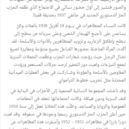
والصور فتشير إلى أوّل حضور نسائي في الاجتماع الذّي نظّمه الحزب
الحرّ الدستوري الجديد في جانفي 1937 بحديقة ڤمبتّا.
كانت النســـاء المتظاهرات في يــــوم 18 أفريل 1938 بالمئات وكنّ
يساعدن على تأجيج الهيجان الشعبي وعلى سريانه من سطح إلى
سطح بإطلاق الزغاريد وتزويد المتظاهرين بالأدوات والأسلحة. لقد
أكّدت المرأة المناضلة حضورها الفـــاعل بصيـغ متنوّعة ومغايرة لصيغ
نضال الرجــل حيث روّجت شعارات الحزب ونظّمت الحملات السّرية
لجمع التبرّعات ولعبت دور الخفير لرصد حركات المستعمر وزوّدت
المقاومين بالأسلحة والمؤونة وشـــاركـــت في بعض العمليّات الميدانية
المحدّدة مثل تخريب خطوط الترامواي.
وقد ناضلت المجموعة النسائية المنتمية إلى الأحزاب في البداية في
كنف السرية ودون هيكلة. وكانت اجتماعاتها تنعقد في الحمّامات
العموميّة والزوايا والمساجد. وظلّت هذه الخلايا تعمل إلى سنة 1950
حين أعلن الحزب الحرّ الدستوري رسميّا وجودها في صفوفه. وقد لعبت
دورا بارزا في مظاهرات 1951 – 1952 وأسفرت هذه المظاهرات عن