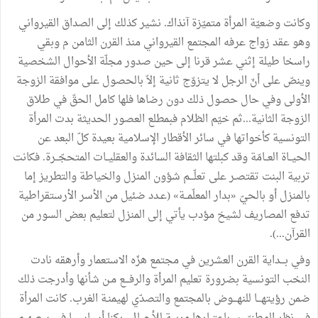
وكانت وضعيّة المرأة متميّزة آنذاك. نشير كذلك إلى الصداق القيرواني
وهو عقد زواج عرفه المجتمع القيرواني منذ القرن الثامن م وبقي
راسخا طيلة إثني عشر قرنا إلى حين صدور مجلّة الأحوال الشخصية
وينصّ على أنّ الرجل لا يتزوّج ثانية إلاّ بالحصول على موافقة الزوجة
الأولى وفي حال حصول ذلك دون رضاها فلها كامل الحقّ في طلاق
الزوجة الثانية...ثم خيّم الظلام فبمطلع العصور الحديثة بدت المرأة
التونسية كأخواتها في سائر الأقطار الإسلامية بعيدة كلّ البعد عن
الحيــاة العــامّة وقد كبلتها الثقافة السائدة والعقليــات المتحجّــرة. فكانت
تربية البنت تقتصـر على تعلّـــم شؤون المنزل والخياطة والتطريز إما
بالمنزل أو بالحيّ «بدار المعلّمــة» (عـدد ضئيل من الأسر الأرستقراطية
تدفع المصاريف لشيخ مؤدب يأتي إلى المنزل لتعليم بعض السور من
القرآن...).
وفي بـــداية القرن العشرين في مجتمع هزّه الاستعمار وأرهقه نادت
النخب التونسية بضرورة تعليم المرأة والرفـــع مـن شأنها وأدرجت ذلك
ضمن رؤيتهـــا للنهـــوض بالمجتمع والتصدّي لهيمنـة الغرب. كانت المرأة