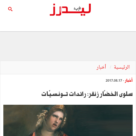
الرئيسية
أخبار
أخبار
- 2017.08.17
سلوى الخضّار زنقر: رائـدات تـــونـسـيّـات