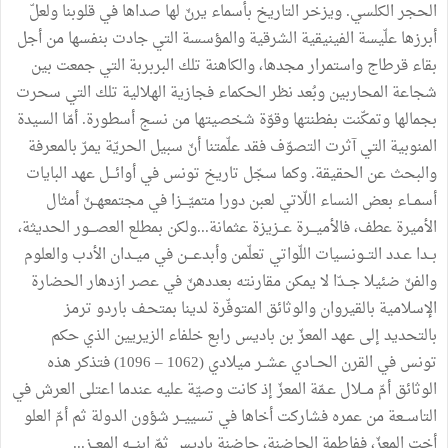
الحجر الكلسي. ويزخر التاريخ بأسماء يرنّ لها صداها في قلوبنا ولعلّ
أبرزها علّيسة الفينيقية الشرقية والمؤسسة التي جادت بنفسها من أجل
بقاء قرطاج واستمرار مجدها، والكاهنة تلك البربربة التي جمعت بين
شجاعة المحاربين وبُعد نظر الحكماء فجازية الهلالية تلك التي سحرت
بجمالها وتمكّنت بفطنتها وقوّة شخصيتها من نسج أسطورة. أمّا السيدة
المنوبية التي آثرت التصوّف فقد علّمتنا أنّ سبيل الحريّة يمرّ بالمعرفة
والبحث عن الحقيقة. وكما سجّل تاريخ تونس في أوائـــل عهد البايات
أسمــاء بعض النساء اللّاتي لعبن دورا متميّـــزا في مجتمعهــنّ أمثال
الأميرة عطف، فالأميـــرة عــزيزة عثمانة...ولكن بمطلع العصـــور الحديثة،
بــدا عـدد التــونسيات اللّواتي تعلّمن وأبدعـــن في ميــدان الأدب والعلوم
والفنّ ضئيلا جــدّا لا يمكن مقارنته بعددهنّ في عصر ازدهار الحضارة
الإسلامية بالقيروان والوثائق المتوفّرة لدينا بمتحـف باردو ترمز
بالتحديد إلى عهد المعزّ بن باديس رابع خلفاء الزيريين الذي حكم
تونس في القرن الحــادي عشــر ميلادي (1062 – 1096) فتذكر هذه
الوثائق أمّ مــلال عـمّة المعزّ إذ كانت وصيّة عليه عندما اعتلى العرش في
التاســعة من عمره فشاركت أخاها في تسييــر شؤون الدولة ثم أمّ العلو
أخت المعزّ، ففاطمة الحاضنة، حاضنة باديس ثمّ ابنـــه المعــز...