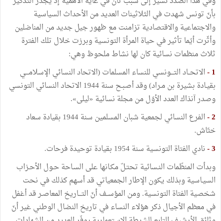
وفي هذا الصدد نشير إلى سبب ثان في غاية الأهمية إذ يجدر التّذكير
بأنّ تونس شهدت في الثلاثينات العديد من الأحداث السياسية
والاجتماعية والاقتصادية تزامنت مع ظهور جيل جديد من المناضلين
وأثّرت أيّما تأثير في حياة المرأة التونسية وبرزت خلال تلك الفترة
ثلاث منظمات نسائية كان لها نشاط ملحوظ وهي:
1 -
الاتحــاد التـــونسي للنساء المسلمات (الاتحاد النسائي الإسلامـــي
بقيـادة بشيرة بن مـراد) وقد أصبـح سنة 1944 الاتحاد النسائي التونسي
وصدر آنذاك العدد الأوّل من مجلة نسائية «ليلى».
2 -
الفرع النسائي لجمعية شبان المسلمين سنة 1944 بقيادة سعاد
ختّاش.
3 -
نادي الفتاة التونسية سنة 1954 بقيادة توحيدة فرحات.
وبدأت المنظّمات النـسائية تحتـلّ مكـانها على السـاحة حـول الأحـزاب
السيـاسية وبذلك يكون الإطار الجمعياتي قد أسهم كذلك في نحت
شخصية الفتاة التونسية. ومن المؤســف أنّ التـــاريخ المعاصـر قد أغفل
في معظم الأجيال ذكر هؤلاء النساء في تاريخ النضال الوطني غير أنّ
وثائق الأرشيف التابع للشرطة الاستعمارية يوفّر العديد من الشهادات