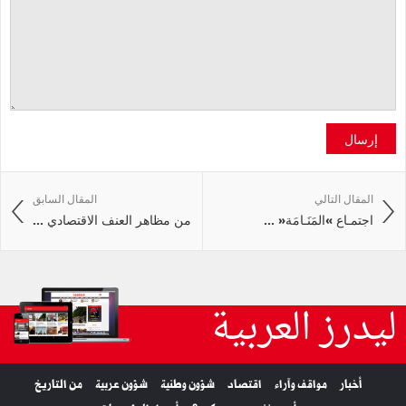
إرسال
المقال التالي
المقال السابق
اجتمـاع »المَنَـامَة« ...
من مظاهر العنف الاقتصادي ...
ليدرز العربية
أخبار
مواقف وآراء
اقتصاد
شؤون وطنية
شؤون عربية
من التاريخ