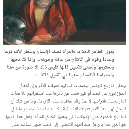
يقول الطاهر الحدّاد: «المرأة نصف الإنسان وشطر الأمّة نوعا
وعددا وقوّة في الإنتاج من عامّة وجوهه... وإذا كنّا نحبّها
ونحترمها ونسعى لتكميل ذاتها فليس ذلك إلاّ صورة من حبّنا
واحترامنا لأنفسنا وسعينا في تكميل ذاتنا...».
يحفل تــاريخ تــونـس ببصمــات نسائية عميقـــة الأثـر وإن أغفــل
المـؤرّخون عن قصد أو غير قصد عن ذكرها عند استقرائهم للأحداث
التاريخيــة، فتراثـــها لا يعدّ وقد تعاقبت عليه الأزمنة. وما من شكّ أنّ
الرجل بُهــر منذ أقدم فترات الإنسانية ولا سيّــمــا منــذ عصــور ما قبل
التاريخ بالقدرة على الإنجاب التّي وهبها الخالق للمرأة. ولعلّ هذا الانبهار
هو الذي حدا بالرجل منذ العهد الكبصي إلى نحت صور نسائية على