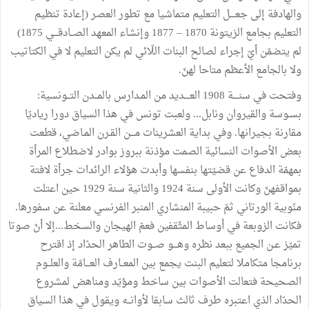
والهادفة إلى جعــــل التعليم متماشيا مع تطور العصر (إعادة تنظيم
التعليم بجامع الزيتونة 1870 – 1877 وإنشاء المعهد الصــادقـــي 1875)
لم يتضمّن أيّ إجراء لصالح البنات اللّائي لم يكن التعليم لا في الكتاتيب
ولا بالجامع الأعظم متاحا لهنّ.
وفتحت في سنــــة 1908 العــــديد من المـدارس بالمــدن التــونسية:
بسـوسة والقيروان ونابل... ولعبت تونس في هذا السياق دورا رياديّا
مقارنة بجيرانها. وفي بداية العشرينات مـــن القـرن المـاضي، قطعت
بعض الأصوات النسائية الصمت مؤذنة ببروز بوادر لاضطلاع المرأة
بمهمّة الدفاع عن قضيّتها بنفسها وأبدت هؤلاء الرائدات جرأة لافتة
بمواقفهنّ وكانت الأولى سنة 1924 والثانية سنة 1929 حين اعتلت
منّوبية الورتاني ثمّ حبيبة المنشاري المنبر الفرنسي معلنة عن سفورها.
فكانت الزوبعة في أوساط المثّقفين فعمّ الهيجان والسخط...إلا أنّ صوتا
تميّز عـن الجميع ببعد نظره وهـــو صــوت الطاهر الحدّاد إذ اقترح
برنامجا متكاملا لتعليم البنت يجمع بين المعــارف العـــامّة والعلــوم
الصحيحة فتعالت الأصوات بين ساخط ومؤيّد ومناهض لمشروع
الحدّاد الذي اعتبره طرف ثالث سابقا لأوانــه ويقول في هذا السياق