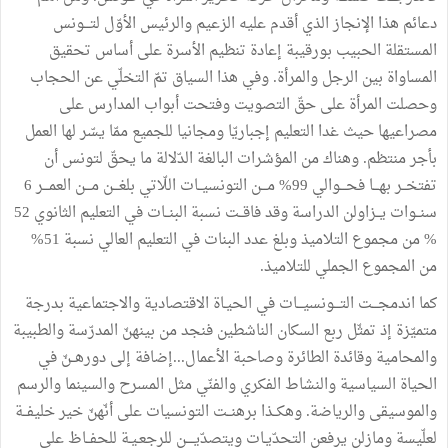
دعائم هذا الإنجاز الذي أقدم عليه الزعيم والرئيس الأوّل لتـــونس
المستقلة الحبيب بورقيبة إعادة تنظيم الأسرة على أساس تحقيق
المساواة بين الرجل والمرأة. وفي هذا السياق تمّ التخلّي عن الحجاب
وحصلت المرأة على حقّ التصويت وفتحت أبواب المدارس على
مصراعيها حيث غدا التعليم إجباريّا ومجانيا للجميع ممّا يسّر لها العمل
بأجر منتظم. وهناك من المؤشرات البالغة الدّلالة ما يحقّ لتونس أن
تفتخــر بهـــا فحـــوالي 99% مـــن التونسيــات اللّاتي بلغـــن مـــن العمـــر 6
سنــوات يــزاولن الدراسة وقد فاقــت نسبة البنــات في التعليم الثانوي 52
% من مجموع التلاميذ وبلغ عدد البنات في التعليم العالي نسبة 51%
من المجموع الجملي للتلاميذ.
كما اندمجـــت التـــونسيـــات في الحيـاة الاقتصادية والاجتماعية بدرجة
متميّزة إذ تمثّل ربع السكان الناشطين فنجد من بينهنّ المدرّسة والطبيبة
والمحامية وقائدة الطائرة وصاحبة الأعمال...إضافة إلى دورهــنّ في
الحياة السياسية والنشاط الفكري والفنّي مثل المسرح والسينما والرسم
والموسيقى والرياضة. وهكــذا برهنــت التونسيات على أنّهنّ خير خليفــة
لعلّيسة ومازلن يرفعن التحدّيـات ويتصدّيــــن للرجعـيـة للحفــاظ على