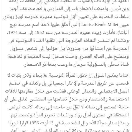
العديد من الإيقافات وعمليات الاستعباد الجماعي إلى معتقلات رمادة
وبن ڤردان. وامتدّت الاضطرابات إلى المـدارس والمعـاهــد، ممّـــا أجـبر
سلطــات الحمـايـة على تعـييـن أوّل تـــونسية مـديــرة لمـدرسة لويـز رونـاي
مييي Louise Renée Millet (التي أطلق عليها لاحقا اسم مدرسة نهج
الباشا)، فأدارت زبيدة عميرة المــدرســة مــن سنة 1952 إلى سنة 1974.
وهكـــذا لم تسفـــــر الثقــافة المزدوجـة التي تلقّتها الفتــاة التــونسية في
المــدرسة عن اجتثــاثها مـن جــذورها بــل حـوّلتها إلى شخص مسؤول
ومتفتّــح على العــالم العصري وحلّــت مـــحـلّ البنت المطيعة والخاضعة
فتــاة تتحلّى بالمسؤولية سرعان ما وعــت بمخاطر الاستعمار.
ختاما يمكـــن القـــول إنّ تطوّر المــرأة التونسية تمّ ببطء ولكن بثبات لا
فحسب عن طريق المدرسة والإطار الجمعياتي بل وكذلك في خضـــمّ
العمــل الاجتمــاعي والنضال الوطني فقدّمت مـن خـلال مقاومتها للآفات
الاجتمــاعية وللاستعمار ومن خلال تضامنها مع المعتقلين الدليل على أنّ
حاجة المجتمع إلى نسائه لا تقلّ عن حاجته إلى رجاله. كانـــت تــونس
المستقلة في مستوى آمال روّاد ورائـــدات تحرير المرأة وتضحياتهم.
ويعدّ إصدار مجلّة الأحــوال الشخصيـة في 13 أوت 1956 قرارا ثــوريّا
فاندرجـــت ضمنــه وماتزال حركة تحرير المرأة في تــونس. ومن أهمّ