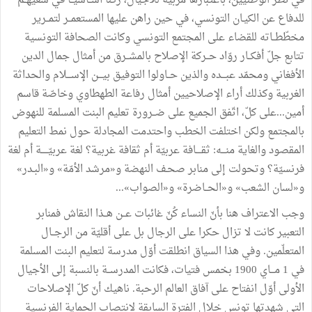
في نظر الوطنيّين، باعتبارها مربية للأجيال، ركنا أســاسيــا في سعيهــم
للدفاع عن الكيـان التونسي، في حين راهن عليها المستعمــر لتمــرير
مخطّطــاته للقضاء على المجتمع التونسي وكانت الصحافة التونسية
تتابع جلّ أفكــار روّاد حــركة الإصلاح بالمشــرق من أمثال جمال الدين
الأفغاني ومحمّد عبـــده والذين حــاولوا التوفيق بيـــن الإســـلام والحداثة
الغربية وكذلك أراء الإصلاحيين أمثال رفاعة الطهطاوي وخاصّة قاسم
أمين...على كلّ، اتّفق الجميع على ضــرورة تعليم البنت المسلمة للنهوض
بالمجتمع ولكن اختلفت الخطب واحتدمت المجادلة حول نمط التعليم
المقصود والغاية منـــه: ثقــــافة عربيّة أم ثقافة غربية؟ لغة عربيّـــــة أم لغة
فرنسيّة؟ وتحولت إلى منابر صحـف النهضة و«مرشد الأمّة» و«البـدر»
و«لسان الشعب» و«الحــاضرة» و«الصواب»...
وجب الاعتراف هنا بأنّ النساء كُنّ غائبات عــن هــذا النقاش فمنابر
التعبير كانت لا تزال حكرا على الرجال بل على أقليّة من الرجــال
المتعلّمين. وفي هذا السياق انطلقت أوّل مدرسة لتعليم البنت المسلمة
في 1 مـــاي 1900 بخمس فتيات، فكانت المدرســة بالنسبة إلى الأجيال
الأولى أوّل انفتاح على آفاق العالم الرحبة. ناهيك أنّ كلّ الإصلاحات
التي شهدتها تونس خلال الفترة السابقة لانتصاب الحماية الفرنسية