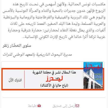
مكتسبات تونس الحداثية. ولأنهنّ أسهمـــن في نحــــت تاريخ هذه
الربـوع فإنّهن غـدون جديرات بالتحية والثناء والمـــرأة التونسية بالأمــس
واليوم هــي تلك البربرية والفينيقية والقرطاجنيّة والرومانية والبيزنطية
والعربية المسلمة، وليدة هذا البلد الصغير، الممتدّ تاريخه على ثلاث
ألفيات، والذي يمثّل نقطة التقاء لحضارتين: حضارة شرقية وحضارة
غربية تركتا أثرا خـالدا في تاريخ الإرث الكوني للإنسانية..
سلوى الخضّار زنقر
مديرة البحوث التاريخية بالمعهد الوطني للتراث
أرسل إلى صديق
طباعة