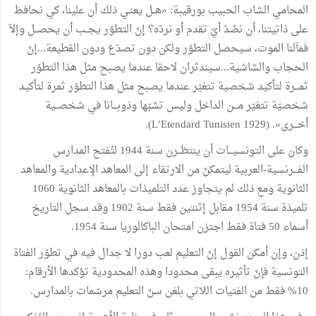
المحامي الشاب الحبيب بورقيبة: «هــل يعنـي ذلك أن علينا، كي نحافظ
على ذاتيتنا، أن نصُدّ أيّ تقدم أو نردّه؟ إنّ التطوّر يجــب أن يحصــل وإلاّ
فمآلنا الموت، سيحصل التطوّر ولكن دون تصدّع ودون القطيعة...إنّ
الحجاب والشاشية...سيندثران لاحقا عندما يصبح مثل هذا التطوّر
ثمـــرة لتأكيد شخصية تتغيّر عندما يصبح مثل هذا التطوّر ثمرة لتأكيد
شخصيّة تتغيّر مـــن الداخل وليس تشبّها وذوبـــانا في شخصــية
أخـــرى». (L’Etendard Tunisien 1929).
وكان على التونسيـــات أن ينتظــرن سنة 1944 لتُفتح المدارس
الفـــرنسية-العربية ليتمكنّ من الارتقاء إلى المعاهد الإعدادية والمعاهد
الثانوية ومع ذلك لم يتجاوز عدد التلميذات بالمعاهد الثانوية 1060
تلميذة سنة 1954 مقابل إثنتين فقط سنة 1902 وقد سجل التاريخ
أسماء 50 فتاة فقط اجتزن امتحان الباكالوريا سنة 1954.
إذن، وإن أمكن القول إنّ التعليم لعب دورا لا جدال فيه في تطوّر الفتاة
التونسية فإنّ تأثيره يبقى محدودا وهذه المحدودية تؤكدها الأرقام:
10% فقط من الفتيات اللاتي بلغن سنّ التعليم مرسّمات بالمدارس.