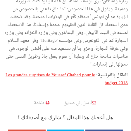
زيارة واشنطن: يرى يوسف الشاهد أنّ هذه الزيارة كانت ضرورية
ومفيدة. ويقول في هذا الخصوص: "ما علق بذهني بالخصوص من
الزيارة هو أنّ لتونس أصدقاء كُثُر في الولايات المتحدة، وقد لاحظت
مدى استعداد كل القادة الذين التقيتهم لدعمنا وإسنادنا. هذا الاستعداد
لمسته في البيت الأبيض، وفي البنتاغون وفي وزارة الخزانة وفي وزارة
التجارة كما في الكونغرس وفي مؤسسة"Heritage" وفي معهد السلام
وفي غرفة التجارة، وحرّي بنا أن نستفيد منه على أفضل الوجوه. هي
مناسبات سانحة تتاح لنا وعلينا أن نقوم بعمل جادّ وطويل النفس حتى
نحوّلها إلى إنجازات."
المقال بالفرنسية:
Les grandes surprises de Youssef Chahed pour le
budget 2018
أرسل إلى صديق
طباعة
هل أعجبك هذا المقال ؟ شارك مع أصدقائك !