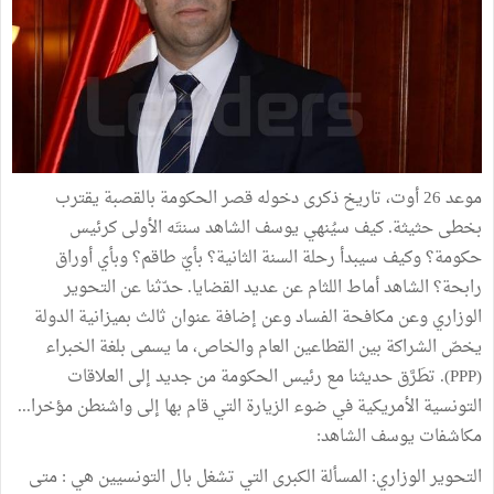
موعد 26 أوت، تاريخ ذكرى دخوله قصر الحكومة بالقصبة يقترب
بخطى حثيثة. كيف سيُنهي يوسف الشاهد سنتَه الأولى كرئيس
حكومة؟ وكيف سيبدأ رحلة السنة الثانية؟ بأيّ طاقم؟ وبأي أوراق
رابحة؟ الشاهد أماط اللثام عن عديد القضايا. حدّثنا عن التحوير
الوزاري وعن مكافحة الفساد وعن إضافة عنوان ثالث بميزانية الدولة
يخصّ الشراكة بين القطاعين العام والخاص، ما يسمى بلغة الخبراء
(PPP). تطَرَّق حديثنا مع رئيس الحكومة من جديد إلى العلاقات
التونسية الأمريكية في ضوء الزيارة التي قام بها إلى واشنطن مؤخرا...
مكاشفات يوسف الشاهد:
التحوير الوزاري: المسألة الكبرى التي تشغل بال التونسيين هي : متى