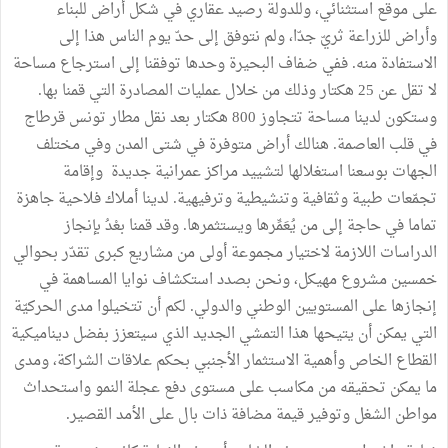
على موقع استثنائي، وللدولة رصيد عقاري في شكل أراض للبناء
وأراض للزراعة ثريّ جدّا، ولم نتوفق إلى حدّ يوم الناس هذا إلى
الاستفادة منه. ففي ضفاف البحيرة وحدها توفقنا إلى استرجاع مساحة
لا تقل عن 25 هكتار وذلك من خلال عمليات المصادرة التي قمنا بها.
وستكون لدينا مساحة تتجاوز 800 هكتار بعد نقل مطار تونس قرطاج
في قلب العاصمة. هنالك أراض متوفرة في شتى المدن وفي مختلف
الجهات بوسعنا استغلالها لتشييد مراكز عمرانية جديدة وإقامة
تجمّعات طبية وثقافية وتنشيطية وترفيهية. لدينا أملاك فلاحية جاهزة
تماما في حاجة إلى من يُعَمِّرها ويستثمرها. وقد قمنا بعْدُ بإنجاز
الدراسات اللازمة لاختيار مجموعة أولى من مشاريع كبرى تقدّر بحوالي
خمسين مشروع مهيكل، ونحن بصدد استكشاف نوايا المساهمة في
إنجازها على المستويين الوطني والدولي. لكم أن تتخيلوا مدى الحركيّة
التي يمكن أن يتيحها هذا التمشي الجديد الذي سيتعزز بفضل ديناميكية
القطاع الخاص وأهمية الاستثمار الأجنبي بحكم علاقات الشراكة، ومدى
ما يمكن تحقيقه من مكاسب على مستوى دفع عجلة النمو واستحداث
مواطن الشغل وتوفير قيمة مضافة ذات بال على الأمد القصير.