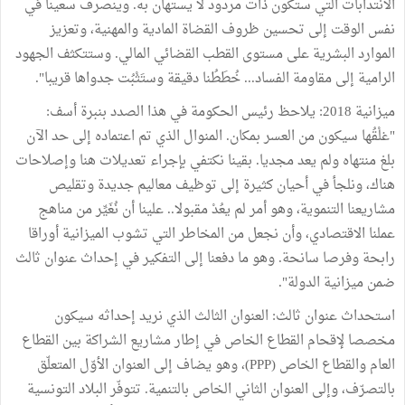
الانتدابات التي ستكون ذات مردود لا يستهان به. وينصرف سعينا في
نفس الوقت إلى تحسين ظروف القضاة المادية والمهنية، وتعزيز
الموارد البشرية على مستوى القطب القضائي المالي. وستتكثف الجهود
الرامية إلى مقاومة الفساد... خُطَطُنا دقيقة وستَثْبُت جدواها قريبا".
ميزانية 2018: يلاحظ رئيس الحكومة في هذا الصدد بنبرة أسف:
"غلْقُها سيكون من العسر بمكان. المنوال الذي تم اعتماده إلى حد الآن
بلغ منتهاه ولم يعد مجديا. بقينا نكتفي بإجراء تعديلات هنا وإصلاحات
هناك، ونلجأ في أحيان كثيرة إلى توظيف معاليم جديدة وتقليص
مشاريعنا التنموية، وهو أمر لم يعُدْ مقبولا.. علينا أن نُغَيِّر من مناهج
عملنا الاقتصادي، وأن نجعل من المخاطر التي تشوب الميزانية أوراقا
رابحة وفرصا سانحة. وهو ما دفعنا إلى التفكير في إحداث عنوان ثالث
ضمن ميزانية الدولة".
استحداث عنوان ثالث: العنوان الثالث الذي نريد إحداثه سيكون
مخصصا لإقحام القطاع الخاص في إطار مشاريع الشراكة بين القطاع
العام والقطاع الخاص (PPP)، وهو يضاف إلى العنوان الأوّل المتعلّق
بالتصرّف، وإلى العنوان الثاني الخاص بالتنمية. تتوفّر البلاد التونسية