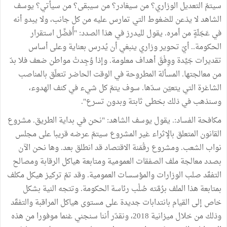
سيتمّ التعديل الوزاري؟ من سيغادر؟ من سيبقى؟ من سيأتي؟ يوسف
الشاهد لا يذعن للضغوط التي تمارس عليه من كل جانب، ولا يبدو أنه
في عَجَلَةٍ من أمره. يقول لليدرز في هذا الصدد: "أُفضِّل استقرار
الحكومة.. أيّ تحوير وزاري ينبغي أن يُدرس بعناية وعلى أساس
تقديرات جَيِّدة ووِفْقَ أهداف معلومة. وإذا وُجِدتْ مواطن ضعف فلا بدّ
من معالجتها. المسألة المطروحة في الوقت الحاضر تتعلّق بالمناصب
الشاغرة التي يتعيّن سدّها. سوف يتمّ كل شيء في كنف الهدوء،
وسنذهب في ذلك بخطى ثابتة وبدون تسرع".
مكافحة الفساد:. يقول يوسف الشاهد: "نحن في بداية الطريق. مشروع
القانون المتعلق بالإثراء غير المشروع سيتمّ عرضه قريبا على مجلس
نواب الشعب. ومشروع رقْمَنة الاقتصاد قد انطلق بعد. وها نحن الآن
بصدد معالجة ملف الصفقات العمومية ومتابعة هياكل الرقابة ومصالح
التفقّد صلب الوزارات والمؤسسات العمومية. وقد تمّ تركيز هيكل مكلف
بمتابعة هذا الملف برُمَّته صُلْب رئاسة الحكومة. وتتجه النية بشكل
خاص إلى القيام بانتدابات جديدة على مستوى هياكل المراقبة والتفقّد
وذلك من خلال ميزانية 2018، ونقدّر أننا سنجني غنما موفورا من هذه