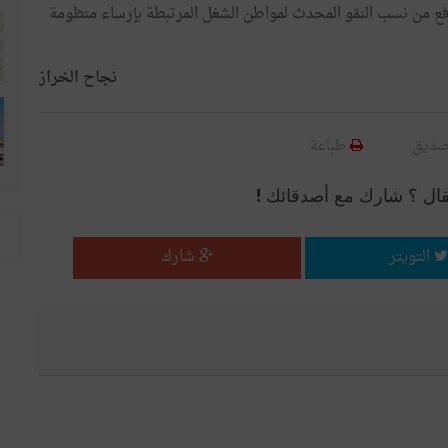
لرفع من نسب النمّو المحدث لمواطن الشغل المرتبطة بإرساء منظومة
نجاح الخراز
صديق
طباعة
قال ؟ شارك مع أصدقائك !
التويتر
شارك