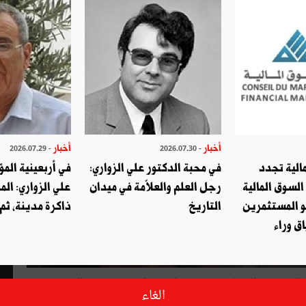
أخبار
أخبار
- 2026.07.29
- 2026.07.30
الية تجدد
في محبة الدكتور علي الزواري:
في أربعينية المؤ
السوق المالية
رجل العلم والعلاّمة في ميدان
علي الزواري: الم
و المستثمرين
التاريخ
ذاكرة مدينة، ثم
ق وراء
ة بولاية تطاوين(نهج الدغباجي) بحضور السيدة الونيسي، كاتبة الدولة
الغاء
للتكوين المهني والمبادرة الخاصة والسيد شينيا إيواتا Shinya Iwata وزير مستشار بسفارة اليابان والسيد كبير علوي الممثل