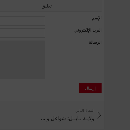
تعليق
الإسم
البريد الإلكتروني
الرسالة
إرسال
المقال التالي
ولايـة نـابــل: شواغل و ...