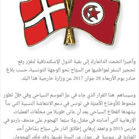
وأخيرا انضمت الدانمارك إلى بقية الدول الإسكندنافية لتقرّر رفع
تحجير السفر لمواطنيها من السيّاح نحو الوجهة التونسية، حسب بلاغ
صادر يوم الأربعاء 28 جوان 2017 عن وزارة خارجية هذا البلد.
وسيساهم هذا القرار الذي جاء في عزّ الموسم السياحي وفي ظلّ تطوّر
ملحوظ للأوضاع الأمنيّة في تونس في دعم الانتعاشة النسبية التي بدأ
يشهدها القطاع السياحي بعد أن عانى طويلا من مخلّفات العمليات
الإرهابية التي أصابته في مقتل، ولا سيّما الهجوم على متحف باردو في
مارس 2015 و وتعمّد إرهابي إطلاق النار على سيّاح بشاطئ أحد
الفنادق في سوسة في جوان من السنة نفسها. وقد خلّف الهجومان