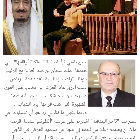
حين بلغني نبأ الصفقة "الفلكية أرقامها" التي
عقدها الملك سلمان بن عبد العزيز مع الرئيس
دونالد ترامب، بمناسبة انعقاد قمة الرياض،
لست أدري لماذا قفزت إلى ذهني، على الفور،
مسرحية ويليام شكسبير "تاجر البندقية"
الشهيرة التي كنت قراتها أيّام الشباب...
وربما يكون ما ذكّرني بها هو أن "شيلوك" في
مسرحية "تاجر البندقية" اشترط على غريمه "أنطونيو"عندما أقرضه
مالا، أن يقتطع رطلا من لحمه إن عجز عن تسديد القرض في الأجل
المحدد، بينما ما فتئ الرئيس دونالد ترامب يؤكد أن الرياض يجب أن