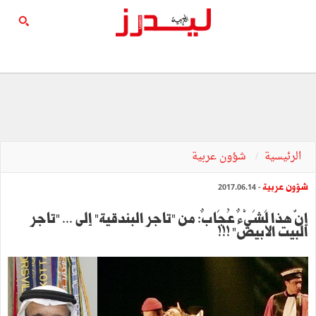
الرئيسية
شؤون عربية
شؤون عربية
- 2017.06.14
إنّ هذا لَشَيْءٌ عُجَابٌ: من "تاجر البندقية" إلى ... "تاجر
البيت الابيض" !!!