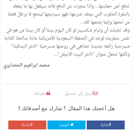
تدفع ثمن حمايتها... واذا عجزت عن الدفع فانه سيفعل بها ما يفعله
بالبقرة الحلوب التي يجف ضرعها، فهو سيذبجها لينتفع لا برطل فقط
من لحمها وإنما بلحمها كله...
وقد تخيلت أن وليام شكسبير لو كان اليوم بيننا أو كان بيننا من هو في
نفس عبقريته لوجد في الصفقة السعودية الامريكية مادة صالحة لكتابة
مسرحية رائعة جديدة تضاهي في روعتها مسرحية "تاجر البندقية"
ولكنها تحمل عنوان "تاجر البيت الابيض"...
محمد ابراهيم الحصايري
أرسل إلى صديق
طباعة
هل أعجبك هذا المقال ؟ شارك مع أصدقائك !
شارك
التويتر
شارك