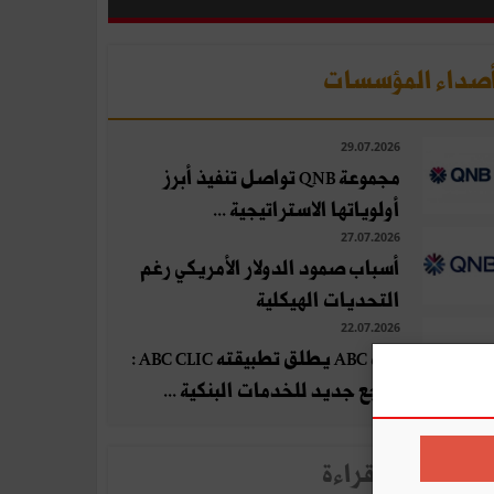
صداء المؤسسات
29.07.2026
مجموعة QNB تواصل تنفيذ أبرز
أولوياتها الاستراتيجية ...
27.07.2026
أسباب صمود الدولار الأمريكي رغم
التحديات الهيكلية
22.07.2026
بنك ABC يطلق تطبيقته ABC CLIC :
مرجع جديد للخدمات البنكية ...
لأخبار الأكثر قراءة