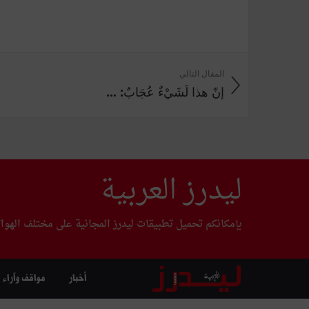
المقال التالي
إنّ هذا لَشَيْءٌ عُجَابٌ: ...
ليدرز العربية
بإمكانكم تحميل تطبيقات ليدرز المجانية على مختلف الهوا
أخبار
مواقف وآراء