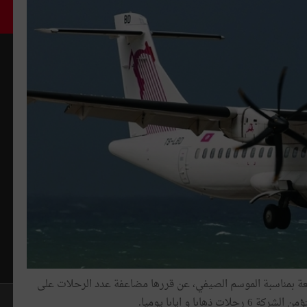
لتونسية السريعة بمناسبة الموسم الصيفي، عن قررها مضاعفة عدد الرحلات على
ا و ايابا يوميا.