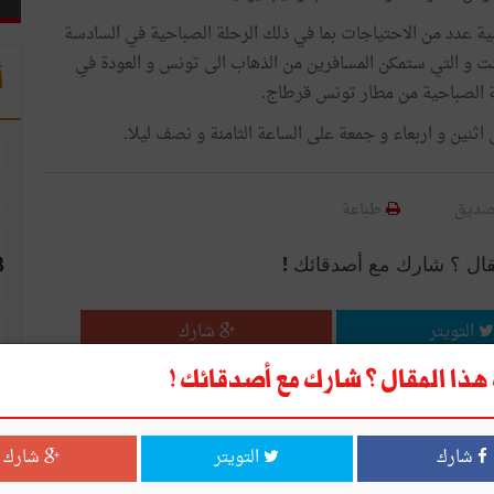
ات انطلاقا من 15 جوان 2017، و ذلك لتلبية عدد من الاحتياجات بما في ذلك الرحلة الصباحية في السادسة
بت و التي ستمكن المسافرين من الذهاب الى تونس و العودة في
أ
ية الصباحية من مطار تونس قرطاج.
نين و اربعاء و جمعة على الساعة الثامنة و نصف ليلا.
صديق
طباعة
قال ؟ شارك مع أصدقائك !
التويتر
شارك
ذا المقال ؟ شارك مع أصدقائك !
شارك
التويتر
شارك
ا