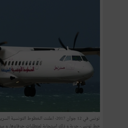
تونس في 12 جوان 2017- اعلنت الخطوط ا
خط تونس- جربة و ذلك استجابة لمتطلبات حرفاءها. و ستؤمن الشركة 6 رحلات ذهاب