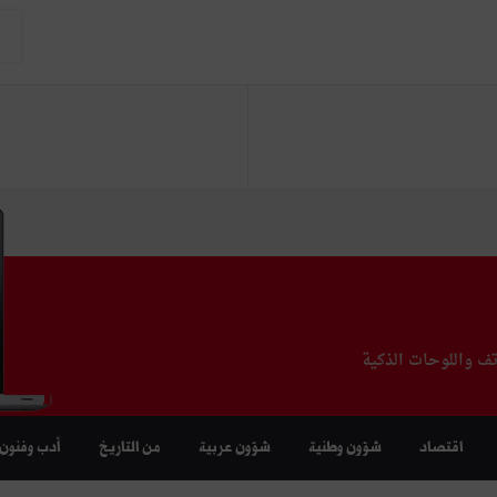
تف واللوحات الذكية
اقتصاد
شؤون وطنية
شؤون عربية
من التاريخ
أدب وفنون