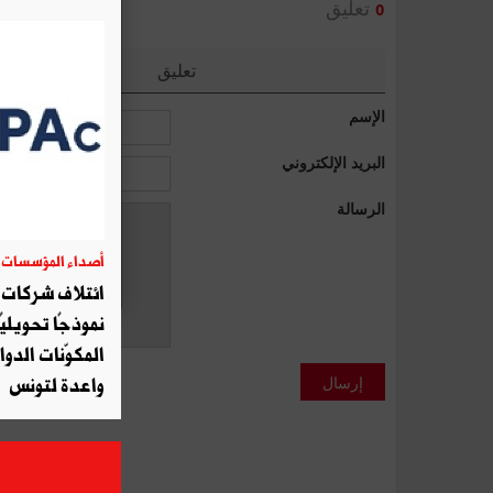
تعليق
0
تعليق
الإسم
البريد الإلكتروني
الرسالة
أصداء المؤسسات
06
ائتلاف شركات أ
نموذجًا تحويليً
المكوّنات الدوا
إرسال
واعدة لتونس