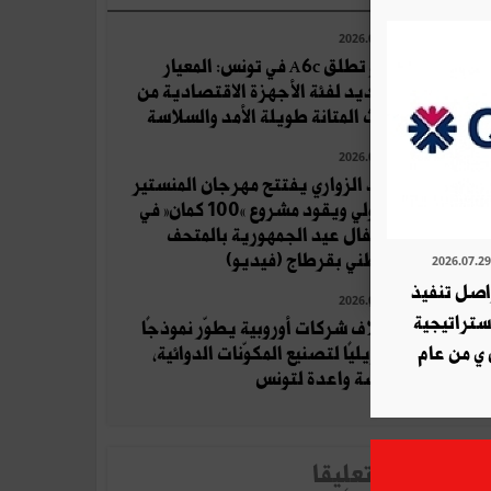
2026.08.04
أوبو تطلق A6c في تونس: المعيار
الجديد لفئة الأجهزة الاقتصادية من
حيث المتانة طويلة الأمد والسلاسة
2026.07.19
زياد الزواري يفتتح مهرجان المنستير
الدولي ويقود مشروع «100 كمان» في
احتفال عيد الجمهورية بالمتحف
الوطني بقرطاج (فيديو)
ة QNB تواصل تنفيذ
2026.08.06
استراتيجية
ائتلاف شركات أوروبية يطوّر نموذجًا
 ي من عام
تحويليًا لتصنيع المكوّنات الدوائية،
فرصة واعدة لتونس
لأخبار الأكثر تعلِيقا