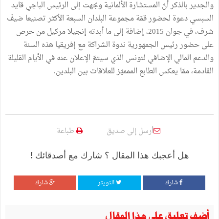
والجدير بالذكر أنّ المستشارة الألمانية وجّهت إلى الرئيس الباجي قايد
السبسي دعوة لحضور قمّة مجموعة البلدان السبعة الأكثر تصنيعا ضيفَ
شرف، في جوان 2015، إضافة إلى ما أبدته إنجيلا مركيل من حرص
على حضور رئيس الجمهورية ندوة الشراكة مع إفريقيا هذه السنة
والدعم المالي الإضافي لتونس الذي سيتمّ الإعلان عنه في الأيام القليلة
القادمة، ممّا يعكس الطابع الممميّز للعلاقات بين البلدين.
أرسل إلى صديق
طباعة
هل أعجبك هذا المقال ؟ شارك مع أصدقائك !
شارك
التويتر
شارك
أضف تعليق على هذا المقال