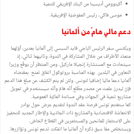
أكينوومي أديسينا من البنك الإفريقي للتنمية
موسى فاكي، رئيس المفوضيّة الإفريقية.
دعم مالي هامّ من ألمانيا
ويكتسي سفر الرئيس الباجي قايد السبسي إلى ألمانيا بعدين، أوّلهما
متعدّد الأطراف من خلال المشاركة في الندوة، وثانيهما ثنائي، إذ
سيتحادث مع المستشارة إنجيلا ماركيل. ومن المنتظر أن يوقّع وزيرا
التعاون في البلدين بهذه المناسبة بروتوكول اتفاق تمنح بمقتضاه
ألمانيا دعما ماليا إضافيا لتونس. ولئن لم يتم الكشف عن مبلغ هذا الدعم
فإنّ ليدرز علمت من مصدر مطّلع أنّه هامّ وأنّه سيستخدم في تمويل
مشاريع تنمية في الجهات وفي مساندة الماليّة العمومية.
كما ستغتنم تونس فرصة عقد الندوة لتقديم عرض حول بوادر
الانتعاشة الاقتصادية والمشاريع ذات الجاذبية والإطار الجديد للتحفيز
على الاستثمار للمانحين والمستثمرين في القطاع الخاصّ.
ويستخلص ممّا سبق ذكره أنّ ألمانيا ما انفكت تدعم تونس وتؤازرها.