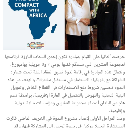
حرصت ألمانيا على القيام بمبادرة تكون إحدى السمات البارزة لرئاستها
لمجموعة العشرين التي ستنظّم قمّتها يومي 7 و8 جويلية بهامبورغ.
وتتمثّل هذه المبادرة في إقامة ندوة تسبق انعقاد القمّة تحت شعار :
الشراكة مع إفريقيا : الاستثمار في مستقبل مشترك". والهدف من هذه
الندوة تحسين شروط دفع الاستثمارات في القطاع الخاصّ وتمويل
البنية التحتية والنهوض بالتشغيل في القارة الإفريقية، بواسطة دعم
هامّ من البلدان أعضاء مجموعة العشرين ومؤسسات ماليّة دولية
وإقليمية.
ومنذ المراحل الأولى لإعداد مشروع الندوة في الخريف الماضي فكّرت
المستشارة إنجيلا مركيل في دعوة تونس إلى المشاركة فيها، وقد