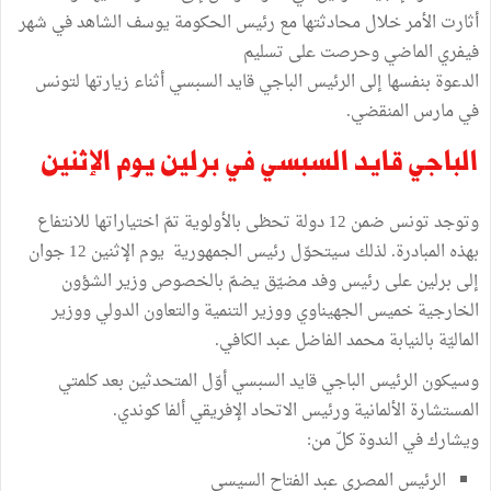
أثارت الأمر خلال محادثتها مع رئيس الحكومة يوسف الشاهد في شهر
فيفري الماضي وحرصت على تسليم
الدعوة بنفسها إلى الرئيس الباجي قايد السبسي أثناء زيارتها لتونس
في مارس المنقضي.
الباجي قايد السبسي في برلين يوم الإثنين
وتوجد تونس ضمن 12 دولة تحظى بالأولوية تمّ اختياراتها للانتفاع
بهذه المبادرة. لذلك سيتحوّل رئيس الجمهورية يوم الإثنين 12 جوان
إلى برلين على رئيس وفد مضيّق يضمّ بالخصوص وزير الشؤون
الخارجية خميس الجهيناوي ووزير التنمية والتعاون الدولي ووزير
الماليّة بالنيابة محمد الفاضل عبد الكافي.
وسيكون الرئيس الباجي قايد السبسي أوّل المتحدثين بعد كلمتي
المستشارة الألمانية ورئيس الاتحاد الإفريقي ألفا كوندي.
ويشارك في الندوة كلّ من:
الرئيس المصري عبد الفتاح السيسي