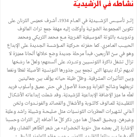
نشاطه في الرّشيديّة
إثـــر تأسيـــس الرّشــــيديّة في العـــام 1934، أشـرف خميّس التّرنان على
تكوين المجموعة الصّوتية وأوكلت إليه مهمّة جمع تراث المالوف
وتدوينـــه بالنّوتة المـوسيقيّة الغــربيّة مـــع محمد التّريكي ومحمد
الحبيـــب العــامري. كما حفزته حــركيّة المـــؤسّسة الجـديدة على الإبداع
وهو في سنّ الأربعين، فبدأ مرحلة جديدة وضع خلالها ألحانا مميّزة لا
تزال تشغل ذاكرة التّونسيين وتتـــردّد على ألسنتهم؛ ولعلّ ما رسّخها
لديهم ثراءُ بنيتها التي تجمع بين جذورها التونسيّة الأصيلة لفظا ونغما
وبين التّأثيرات المشرقيّة. وظلّ طيلة حياته يؤلّف بين جماليتين
تربطهما وشائج القرابة ووحدة الأصول في حسّ عميق وأسلوب فريد
لعلّه ما ميّز الإضافة الإبداعيّة للرّشيديّة. وقد شملت إبداعاته الأشكــال
التّقليــديّة للمــالوف كالنّــوبة والأشغال والقصائد والفونـــدوات ولحّن
أغاني لشهيرات المطربات التّونسيّات مثل صليحــة وشبيلة راشد وعليّة
وغيرهنّ. ويضيق المجال هنا دون ذكر كلّ ما أضافه إلى التّراث وحسبنا
الإشارة إلى بعضه مثل «نوبة الخضراء» من شعر الطّاهر القصّار، وقد
ألّف فيها بين بنائها التّقليدي التّونسيّ وبين مقام النّهاوند الشّرقي؛