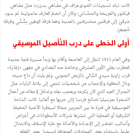
كانت تبثّه تسجيلــات الفــونوغراف في مقـــاهي بنـــزرت مثـل مقــاهي
فيكتور والفريخة والحشّـــاني؛ وكان أن انضمّ كعازف ماندولينة ثم عـــود
شرقيّ إلى فرقتين محتــرفتين بالمدينة وهما فرقة كوهين بِشِّشِّي وفرقة
شْمِيعِنْ.
أولى الخطى على درب التّأصيل الموسيقي
وفي العام 1915 انتقل إلى العاصمة وأقام بها وبدأ مسيرة فنيّة جديدة
كمطرب يغنّي اللّون المشرقي وخاصّة منه البغدادي في مقهى «زمّارة»
قرب زاوية سيدي الشّالي بالرّبض الجنوبي. ولم يلبث أن ذاع صيته
ونال الحظوة والإعجاب من شخصيّات تنتمي إلى بلاط البايات مثل
الجنرال العيد الذي كان يكرمه ويعجب بفنّه وتدخّل لإعفائه من أعمال
السّخرة بمرسيليا لصالح فرنسا إبّان حربها مع ألمانيا. كانت السّاحة
الموسيقيّة في فترة ما بين الحربين مجالا لسيطرة الأغنية الخفيفة
الشّرقيّة أو المحليّة التي تنشرها شـركات الأسطوانات في أغراض
وأساليب تفتقـــر إلى الإجـــادة والأصالة مع غلبة الإسفاف والابتذال
عليها، باستثناء بعض المحاولات المتفرّقة لتسجيل بعض القطع