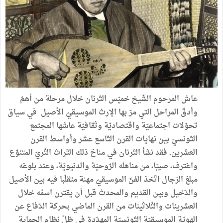
عاش المرحوم الشّيخ خميّس التّرنان خلال مرحلة من أهمّ
وأدقّ المراحل التي مرّ بها الإرث الموسيقيّ الأصيل في سياق
تحوّلات اجتماعيّة واقتصاديّة وثقافيّة عاشها المجتمع
التّونسيّ بين نهايات القرن التّاسع عشر وأواسط القرن
العشرين. فقد نشأ التّرنان في مناخ ذلك التّراث الثّريّ المتنوّع
واغترف، صبيّا، من مناهله الرّوحيّة والدنيويّة، وعند بلوغه
مبلغ الرّجال اتّخذ الفنّ الموسيقيّ مهنة متقلّبا فيه بين الأصيل
والدّخيل وبين القديم والمحدث قبل أن يقترن اسمُه خلال
العشرينات والثّلاثينات من القرن الماضي بحركة الدّفاع عن
الهويّة الموسيقيّة التّونسيّة المهدّدة في ظلّ نظام الحماية