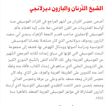
الشيخ التّرنان والبارون ديرلانجي
أضحى خميّس التّرنان من أشهر المراجع في التّراث الموسيقي منــذ
أواسط العشرينات من القرن الماضي، ممّا جلب إليه اهتمام عالم
الموسيقى الإنجليزي صاحـب قصـــر النّجمة الزّهراء بسيّدي أبي سعيد،
البارون رودولف ديرلانجــي الذي كـان منشغــلا بقضــايا المــوسيــقى
التــّونسيّـة ودراسة أصولها ووسائل النّهوض بها، فضمّه إلى مجموعة
البحث الموسيقي التي كوّنها في سياق إعداده لكتابه المرجعيّ الشّهير
عن الموسيقى العربيّة؛ وفي تلك الأثناء التقى بالشّيخ السّوري الكبير
علي الدّرويش الحلبي الذي ســاهم في إعـداد الكتاب، فأفاد منه ولعلّه
أخذ عنه التّدوين على الطريقة الغربيّة والعزف على النّـاي. وقد كان
خميّس التّرنان ومعه محمّد غانم وعلي بن عرفة وخميّــس العــاتي
ومحمد بلحسن ضمن التّخت التّقليدي للموسيقى التّونسيّة الذي أرسله
البارون للمشاركة في مؤتمر الموسيقى العربيّة المنعقد بالقاهرة سنة
1932.