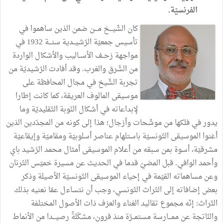
الفرنسيّة.
كان الشّيـــخ مـــن ضمن الذين ساهموا في
تأسيس جمعيّة الرّشيــدية سنـــة 1932 في
مواجهة زحــف الأســاليب والأشكال الواردة
من الشّرق والغرب. وقد أفادت الرّشيديّة من
تجربة الشّيخ في مجال المحافظة على
موسيقى المالوف العريقة، كما كانت إطارا
لإبداعاته في أشكال النّوبة التّقليديّة وما
يدور في فلكها من موشّحات وأزجال؛ هذا إلى كونه من المجدّدين الذين
أغنوا الموسيقى التّونسيّة باستلهام عناصر أسلوبيّة ومقاميّة وإيقاعيّة
مشرقيّة، أسوة بمن سبقه من أعلام الموسيقى أمثال محمد الرّشيد باي
وأحمد الوافي. قبل المضيّ قدما في الحديث عن مسيرة خميّس التّرنان
وعن مساهماته القيّمة في إحياء الموسيقى التّونسيّة الأصيلة وذكر
بعض إضافاته إلى التّراث التّونسي، وجب أن نتساءل عمّا نعنيه بذلك
التّراث: إنّه مجموع تقاليد الغناء والعزف ذات الأصول المختلفة
والنّاتجة عن ممـــارسة مستمــرّة منذ قرون، مشكّلةً رصيـــدا من الأنماط