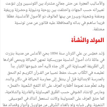
والأساليب المعبّرة عن حسّ جماليّ مشترك بين التّونسيين وإن تنوّعت
تعبيراته حسب الجهات واختلفت بين روحيّة ودنيويّة وحضريّة وريفيّة
ومتقنة وشعبيّة؛ ويبــرز من بينها المالـوف ذو الأصول الأندلسيّة، مَعْلَمًا
فريدا ساهــم في بنــائه والمحافظة عليه فنّانون من مدن تونسيّة
مختلفة.
المولد والنّشأة
وُلــد خميِّس بن علي التّرنان سنة 1894 بحيّ الأندلس من مدينة بنزرت
في عائلة ذات أصول أندلسيّة موريسكيّة تمتهن الحياكة وينتمي أفرادها
إلى الطّريقة العيساويّة التي كان جدّه لأبيه أحد شيوخها الكبار. بدأ
تعليمـــه في الكُتَّاب حيــــث حفظ نصيبا من القـــرآن الكريـــم ثـم التحق
بالمدرسة الابتدائيّة قبل أن ينتقل إلى ممارسة الحياكة في دكّان والـده.
وقــد تعلّم منـذ نعــومة أظفاره العزف على آلة النّفخ الشّعبيّة «الفحل»
ومارس الإنشاد الصّوفي حسب الطّرق العيساويّة والقادريّة والسّلاميّة،
كما حذق العزف على المندولينة وكانت تستعمل آنذاك في الموسيقى
الشعبيّة. وفي شبابه ولع بالغناء الشّرقي من مواويـــل وأدوار وقصائد ممّا