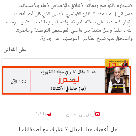
لاشتهاره بالتّواضع ودماثة الأخلاق والإخلاص لأهله ولأصدقائه،
وسيبقى إسمــه مقترنا بالفنّ التّونسيّ الأصيل الذي كان أحد أقطابه
الكبار إذ حافظ على سماته العريقة وفتح له باب التّجديد فكان ـــ رحمه
الله ـــ حلقة وصل متينة بين ماضي الموسيقى التّونسيّة وحاضرها
واستحـقّ لقب شيخ الفنّـانين التّونسيّين عن جدارة..
علي اللواتي
أرسل إلى صديق
طباعة
هل أعجبك هذا المقال ؟ شارك مع أصدقائك !