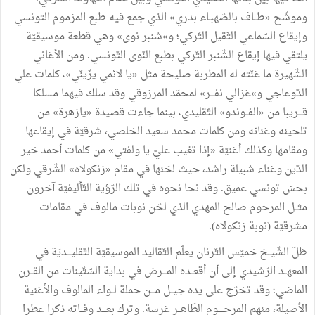
وموشّح «طــاف بالصّهبـاء بدري» الذي جمع فيه طبع المزموم التونسي
وإيقاع السّماعي الثّقيل التّركي؛ و»شنبر نوى» وهي قطعة موسيقيّة
يلتقي فيها إيقاع الشّنبر التّركي بطبع النّوى التّونسي. ومن الأغاني
الشّهيرة ما غنّته له المطربة صليحة مثل «يا لائمي يزّينّي»، كلمات علي
الدّوعاجي و»غزالي نفـــر» لمحمّد المرزوقي وقد سلك فيهما مسلكا
قـــريبا من «الفــوندو» التّقليدي، بينما جاءت قصيدة «يازهرة» من
تلحينه وغنائه ومن كلمات محمد سعيد الخلصي، شرقيّة في إيقاعها
ومقامها وكذلك أغنيّة «إذا تغيب عليّ يا ولفتي» من كلمات أحمد خير
الدّين وغناء شبيلة راشد، حيث لحّنها في مقام «زنكولاه» الشّرقي ولكن
بحسّ تونسي عميق. وقد نحا نحوه في تلك الرّؤية التّأليفيّة آخرون
مثــل المرحوم صالح المهدي الذي لحّن نوبات مالوف في مقامات
مشرقيّة (نوبة زنكولاه).
ظلّ الشّيــخ خميّس التّرنان يعلّم التّقاليد الموسيقيّة التّقليـــديّة في
المعهــد الرّشيدي إلى أن أقعــده المـــرض في بداية السّتّينات من القــرن
الماضي؛ وقد تخرّج على يده جيــل مـــن حملة لــواء المالوف والأغنية
الأصيلة، منهم المرحــــوم الطّاهــر غرسة. وترك بعـــد وفــاته ذكرا عطرا