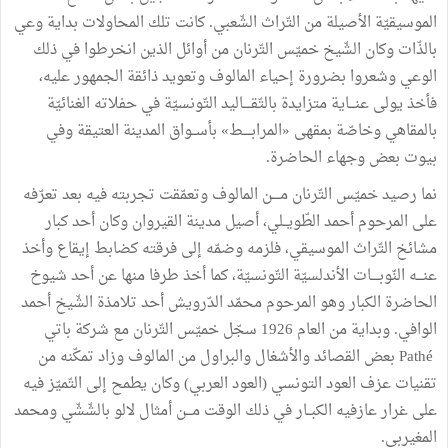
الموسيقيّة الأصيلة من التّراث الشّعبي. كانت تلك المحاولات بداية وعي
بالذّات وكان الشّيخ خميّس التّرنان من أوائل الذين انخرطوا في ذلك
الوعي وشعروا بضرورة إحياء المالوف وتعويد ذائقة الجمهور عليه،
فأخذ يولى عنـــاية متزايدة بالتّقــــاليد التّونسيّة في حفلاته الغنائيّة
بالمقاهي وخاصّة بمقهى «المرابــــط» بأســواق المدينة العتيقة وفي
بيوت بعض وجهاء الحاضرة.
نما رصيد خميّس التّرنان مــــن المالوف وتعمّقت تجربته فيه بعد تعرّفه
على المرحوم أحمد الطّويــلي، أصيل مدينة القيروان وكان أحد كبار
مشائخ التّراث الموسيقي، فلزمه وضمّه إلى فرقته كضابط إيقاع وأخذ
عنـــه النّوبــــات الأندلسيّة التّونسيّة، كما أخذ طرفا منها عن أحد شيوخ
الحاضرة الكبار وهو المرحوم محمّد الدّرويش أحد تلامذة الشّيخ أحمد
الوافي. وبداية من العام 1926 سجّل خميّس التّرنان مع شركة باتي
Pathé بعض القصائد والأشغال والبراول من المالوف وزاد تمكّنه من
تقنيات عزف العود التونسي (العود العربي) وكان يطمح إلى التّميّز فيه
على غرار عازفيه الكبــار في ذلك الوقت مـــن أمثال لالو بالشّشّي ومحمد
المغيربي.