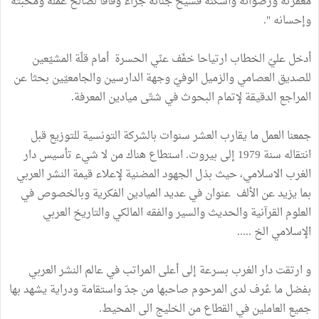
مغفرته ورضوانه وأسكنه فسيح جنانه جزاء وفاقا لصالح عمله ومحبته
وإحسانه ".
أدخل عليّ الخطاب ارتياحا خفّف عنّي الحسرة أمام قلّة المشيّعين
للصديق العصامي والزميل الوفيّ وجهة الدارسين والجامعيّين بحثا عن
المراجع الدقيقة لإتمام البحوث في شتّى ميادين المعرفة.
جمعنا العمل ما يقارب العشر سنوات بالشركة التونسية للتوزيع قبل
انتقاله سنة 1979 إلى بيروت. استطاع هناك من لا شيء تأسيس دار
الغرب الاسلامي، حيث بذل الجهود المضنية لإعلاء قيمة النشر العربي
بما يزيد عن الألف عنوان في عديد الميادين الفكرية وبالخصوص في
العلوم القرآنية والحديث والسير والفقه المالكي والتاريخ العربي
الإسلامي الخ .....
و ارتقت دار الغرب بسرعة إلى أعلى المراتب في عالم النشر العربي
بفضل ما عُرف لدى المرحوم صاحبها من جدّ واستقامة ودراية يشهد بها
جميع العاملين في القطاع من الخليج الى المحيط.