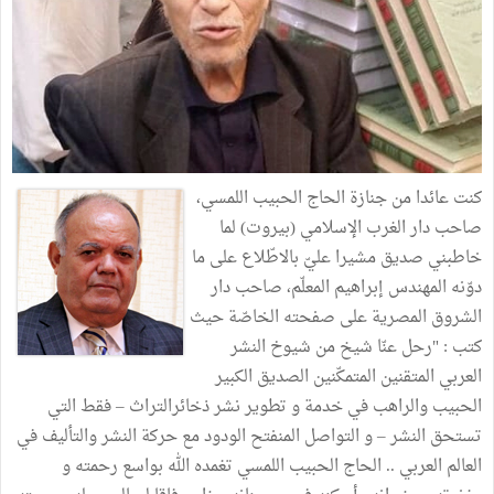
كنت عائدا من جنازة الحاج الحبيب اللمسي،
صاحب دار الغرب الإسلامي (بيروت) لما
خاطبني صديق مشيرا عليّ بالاطّلاع على ما
دوّنه المهندس إبراهيم المعلّم، صاحب دار
الشروق المصرية على صفحته الخاصّة حيث
كتب : "رحل عنّا شيخ من شيوخ النشر
العربي المتقنين المتمكّنين الصديق الكبير
الحبيب والراهب في خدمة و تطوير نشر ذخائرالتراث – فقط التي
تستحق النشر – و التواصل المنفتح الودود مع حركة النشر والتأليف في
العالم العربي .. الحاج الحبيب اللمسي تغمده الله بواسع رحمته و