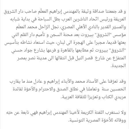
و قد جمعتنا صداقة وثيقة بالمهندس إبراهيم المعلّم صاحب دار الشروق
العريقة ورئيس اتّحاد الناشرين العرب بطل السباحة في بداية شبابه
والمسيّر القدير بالنادي الأهلي المصري، نجل الرّاحل محمد المعلٰم
مؤسس "الشروق" ببيروت بعد محنة السجن و تأميم دار القلم التي
بعثها قديما، مجبرا على الهجرة الى لبنان، حيث استعاد نشاطه بتأسيس
"الشروق" ببيروت ثم مطابعها بالقاهرة و فرعها بشارع جواد حسني
المتفرّع عن شارع قصر النيل قبل انتقالها الى مدينة نصر بمصر
الجديدة.
وقد تعرّفنا على الأستاذ محمد والأبناء إبراهيم و عادل منذ ما يقارب
الخمسين سنة وتعاملنا في نطاق الصدق والاحترام والأخوّة لفائدة
مريدي الكتاب وتعزيزا للثقافة العربية.
ولا نستغرب اللفتة الكريمة لأخينا المهندس إبراهيم فهي نابعة عن حبّه
ووفائه للأخوّة المصرية التونسية.