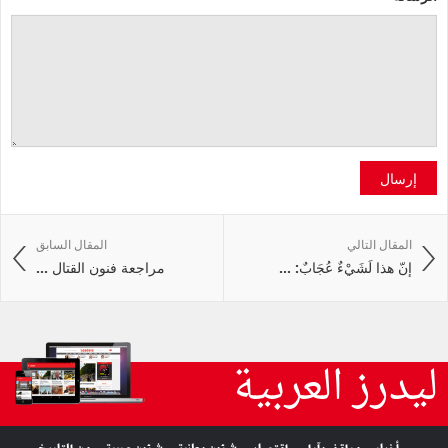
إرسال
المقال التالي
المقال السابق
إنّ هذا لَشَيْءٌ عُجَابٌ: ...
مراجعة فنون القتال ...
ليدرز العربية