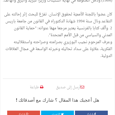
(1984) ودخل الحكومة في نهاية الستينات وزيرا للبريد والبرق والهاتف.
كان عضوا باللجنة الأمميّة لحقوق الإنسان. تفرّغ للبحث إثر إحالته على
التقاعد ونال سنة 1994 شهادة الدكتوراه في القانون من جامعة باريس
2 وألّف كتابا بالفرنسية يعتبر مرجعا مهمّا عنوانه: "حماية القانون
المدني والسياسي من قبل الأمم المتحدة".
وعرف المرحوم نجيب البوزيري بصرامته وصراحته واستقلاليته
الفكرية، علاوة على سداد تحاليله وخبرته الواسعة في مجال العلاقات
الدولية.
أرسل إلى صديق
طباعة
هل أعجبك هذا المقال ؟ شارك مع أصدقائك !
شارك
التويتر
شارك