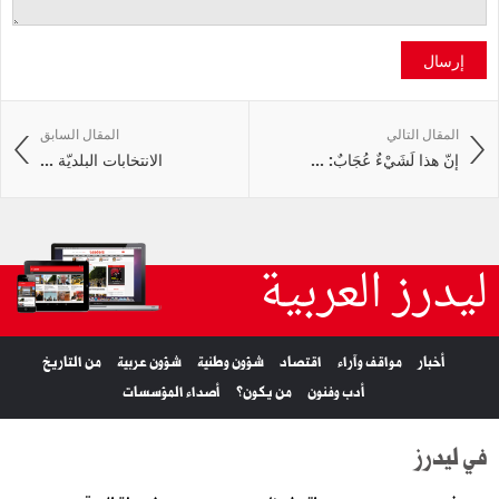
إرسال
المقال التالي
المقال السابق
إنّ هذا لَشَيْءٌ عُجَابٌ: ...
الانتخابات البلديّة ...
ليدرز العربية
أخبار
مواقف وآراء
اقتصاد
شؤون وطنية
شؤون عربية
من التاريخ
أدب وفنون
من يكون؟
أصداء المؤسسات
في ليدرز