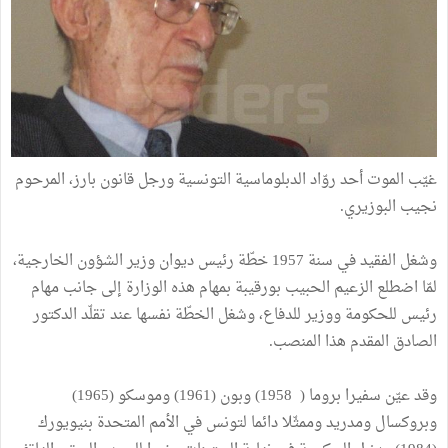
غيّب الموت أحد روّاد الدبلوماسية التونسية ورجل قانون بارز، المرحوم
نجيب البوزيري.
وشغل الفقيد في سنة 1957 خطّة رئيس ديوان وزير الشؤون الخارجية،
لمّا اضطلع الزعيم الحبيب بورقيبة بمهام هذه الوزارة إلى جانب مهام
رئيس للحكومة ووزير للدفاع، وشغل الخطّة نفسها عند تقلّد الدكتور
الصادق المقدم هذا المنصب.
وقد عيّن سفيرا بروما ( 1958) وبون (1961) وموسكو (1965)
وبروكسال ومدريد وممثّلا دائما لتونس في الأمم المتحدة بنيويورك