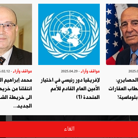
مواقف وآراء
مواقف وآراء
- 2025.02.12
- 2025.04.29
الحصايري:
لإفريقيا دور رئيسي في اختيار
محمد إبراهيم ا
طاب العقارات
الأمين العام القادم للأمم
انتقلنا من خري
بلوماسية!
المتحدة (1)
الى خريطة الشر
الجديد...
ن في معتمدية الكريب من ولاية سليانة شعار "ارحل" في وجهه، خشيت
الغاء
في الطريق إلى الإصابة به... فأن يعتبر ما حدث له "أمرا طبيعيا