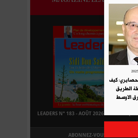
لحصايري: كيف
طة الطريق
ق الاوسط
LEADERS N° 183 - AOÛT 2026 : EN KIOSQUE
ABONNEZ-VOUS