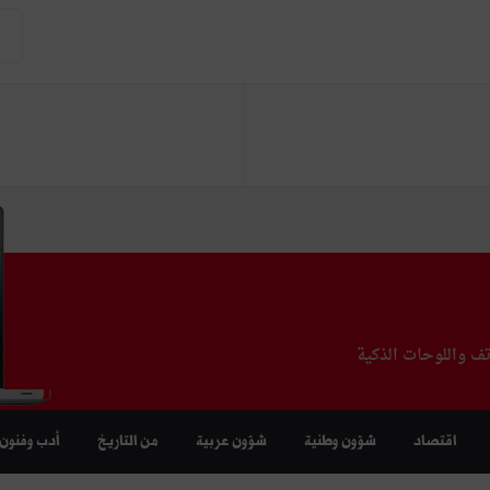
تف واللوحات الذكية
اقتصاد
شؤون وطنية
شؤون عربية
من التاريخ
أدب وفنون