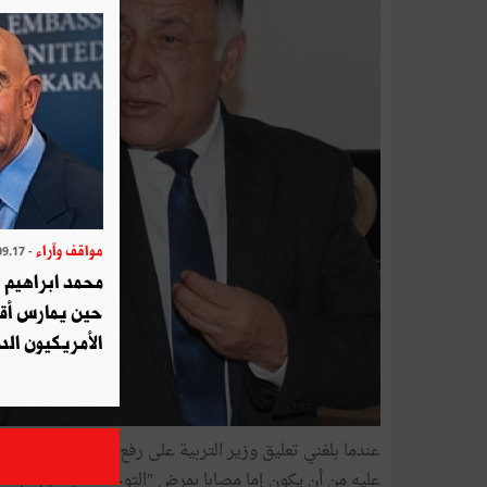
مواقف وآراء
- 2025.09.17
محمد ابراهيم 
حين يمارس أق
الأمريكيون الد
عندما بلغني تعليق وزير التربية على رفع عدد من المربّي
عليه من أن يكون إما مصابا بمرض "التوحّد السياسي" أو هو 