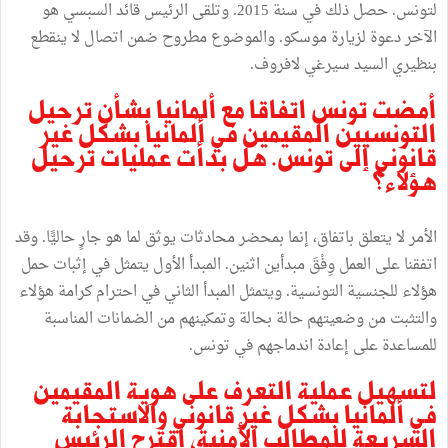
لتونس. حصل ذلك في سنة 2015. وتلقى الرئيس قائد السبسي هو
الآخر دعوة لزيارة موسكو. والموضوع مطروح ضمن اتصال لا ينقطع
بنظيري السيد سيرغي لافروف.
أمضت تونس اتفاقا مع ألمانيا بشأن ترحيل
التونسيين المقيمين في ألمانيا بشكل غير
قانوني إلى تونس. هل بدأت عمليات ترحيل
هؤلاء؟
الأمر لا يتعلق باتفاق، إنما بمحضر محادثات يوثق لما هو جارٍ حاليًّا. وقد
اتفقنا على العمل وِفْقَ مبدأين اثنين. المبدأ الأول يتمثل في إثبات حمل
هؤلاء للجنسية التونسية. ويتمثل المبدأ الثاني في احترام كرامة هؤلاء
والتثبت من وضعيتهم حالة بحالة وتمكينهم من الضمانات المناسبة
للمساعدة على إعادة اندماجهم في تونس.
لتسهيل عملية التعرف على هوية المقيمين
في ألمانيا بشكل غير قانوني والاستجابة
السريعة للمطالب الأمنية، اقترح الرئيس