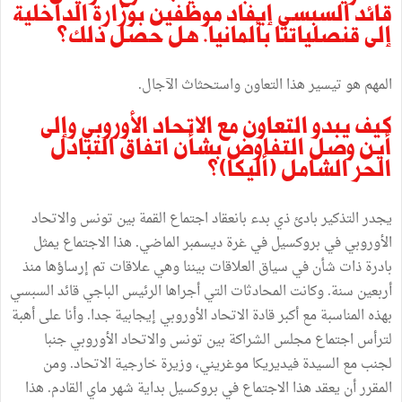
قائد السبسي إيفاد موظفين بوزارة الداخلية
إلى قنصلياتنا بألمانيا. هل حصل ذلك؟
المهم هو تيسير هذا التعاون واستحثاث الآجال.
كيف يبدو التعاون مع الاتحاد الأوروبي وإلى
أين وصل التفاوض بشأن اتفاق التبادل
الحر الشامل (أليكا)؟
يجدر التذكير بادئ ذي بدء بانعقاد اجتماع القمة بين تونس والاتحاد
الأوروبي في بروكسيل في غرة ديسمبر الماضي. هذا الاجتماع يمثل
بادرة ذات شأن في سياق العلاقات بيننا وهي علاقات تم إرساؤها منذ
أربعين سنة. وكانت المحادثات التي أجراها الرئيس الباجي قائد السبسي
بهذه المناسبة مع أكبر قادة الاتحاد الأوروبي إيجابية جدا. وأنا على أهبة
لترأس اجتماع مجلس الشراكة بين تونس والاتحاد الأوروبي جنبا
لجنب مع السيدة فيديريكا موغريني، وزيرة خارجية الاتحاد. ومن
المقرر أن يعقد هذا الاجتماع في بروكسيل بداية شهر ماي القادم. هذا