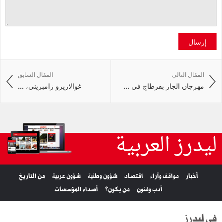
إرسال
المقال التالي
المقال السابق
مهرجان الجاز بقرطاج في ...
غوالازيرو زامبريني، ...
ليدرز العربية
أخبار
مواقف وآراء
اقتصاد
شؤون وطنية
شؤون عربية
من التاريخ
أدب وفنون
من يكون؟
أصداء المؤسسات
في ليدرز