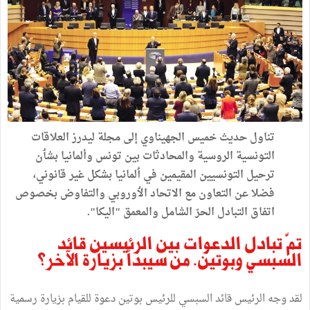
تناول حديث خميس الجهيناوي إلى مجلة ليدرز العلاقات
التونسية الروسية والمحادثات بين تونس وألمانيا بشٲن
ترحيل التونسيين المقيمين في ٲلمانيا بشكل غير قانوني،
فضلا عن التعاون مع الاتحاد الٲوروبي والتفاوض بخصوص
اتفاق التبادل الحرّ الشامل والمعمق "اليكا".
تمّ تبادل الدعوات بين الرئيسين قائد
السبسي وبوتين. من سيبدأ بزيارة الآخر؟
لقد وجه الرئيس قائد السبسي للرئيس بوتين دعوة للقيام بزيارة رسمية