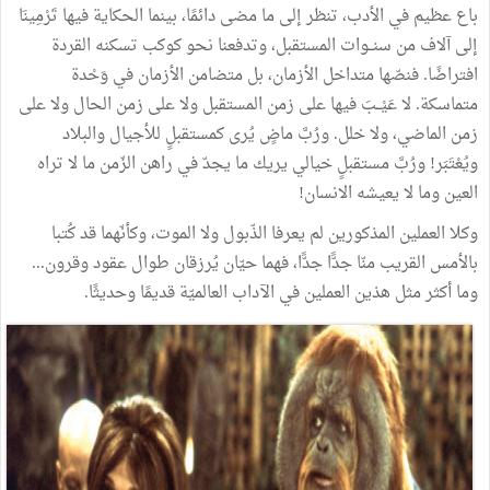
باع
عظيم
في
الأدب،
تنظر
إلى
ما
مضى
دائمًا،
بينما
الحكاية
فيها
تَرْمِينَا
إلى
آلاف
من
سنــوات
المستقبل،
وتدفعنا
نحو
كوكب
تسكنه
القردة
افتراضًا
.
فنصّها
متداخل
الأزمان،
بل
متضامن
الأزمان
في
وَحْدة
متماسكة
.
لا
عَيْــبَ
فيها
على
زمن
المستقبل
ولا
على
زمن
الحال
ولا
على
زمن
الماضي،
ولا
خلل
.
ورُبَّ
ماضٍ
يُرى
كمستقبلٍ
للأجيال
والبلاد
ويُعْتَبَر
!
ورُبَّ
مستقبلٍ
خيالي
يريك
ما
يجدّ
في
راهن
الزّمن
ما
لا
تراه
العين
وما
لا
يعيشه
الانسان
!
وكلا
العملين
المذكورين
لم
يعرفا
الذّبول
ولا
الموت،
وكأنّهما
قد
كُتبا
بالأمس
القريب
منّا
جدًّا
جدًّا،
فهما
حيّان
يُرزقان
طوال
عقود
وقرون
...
وما
أكثر
مثل
هذين
العملين
في
الآداب
العالميّة
قديمًا
وحديثًا
.