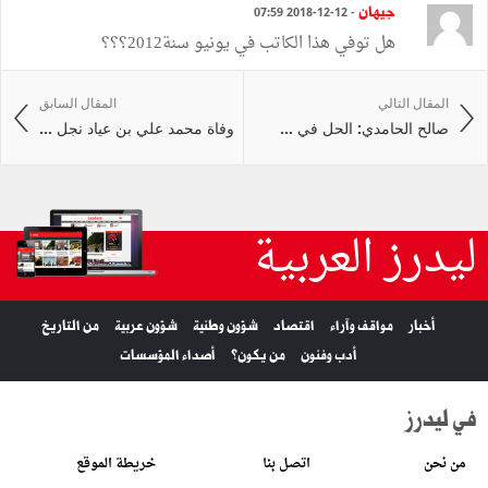
جيهان
- 12-12-2018 07:59
هل توفي هذا الكاتب في يونيو سنة2012؟؟؟
المقال التالي
المقال السابق
صالح الحامدي: الحل في ...
وفاة محمد علي بن عياد نجل ...
ليدرز العربية
أخبار
مواقف وآراء
اقتصاد
شؤون وطنية
شؤون عربية
من التاريخ
أدب وفنون
من يكون؟
أصداء المؤسسات
في ليدرز
من نحن
اتصل بنا
خريطة الموقع