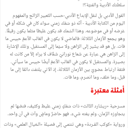
سلطتك
الأدبية
والفنيّة؟
!
القول
الأدبي
بل
لنقل
الإبداع
الأدبي
-
حسب
التّعبير
الرّائج
والمفهوم
اليوم
من
الكتابة
الأدبية
-
أنّه
ذو
سَمْك
زمني
سواء
كان
في
شكله
أو
في
غرضه
أو
في
موضوعه
.
وهذا
السّمك
قد
يكون
غليظا
مثلما
يكون
رقيقًا
.
وهو
يجمع
الأزمان
الثّلاثة
:
فالماضي
لا
يكون
في
الغالب
الأعمّ
حبيس
ما
فات
.
بل
هو
قد
يشير
إلى
الرّاهن
ولا
سيّما
إلى
المستقبل
.
وتلك
الإشارة
إلى
الرّاهن
هي
عبارة
عن
شعاع
نورانيّ
شفّاف
لا
يراه
إلاّ
من
كانت
له
بصيـرة
.
والمستقبل
لا
يكون
في
الغالب
الأعمّ
أيضًا
حبيس
ما
سيأتي
.
فثمّة
ارتباط
عضويّ
بين
الأزمان
الثّلاثة،
إذ
الآتي
يلتفت
دائمًا
إلى
ما
قبل،
وما
خلف،
وما
انصرم،
وما
فات
.
أمثلة
معتبرة
مسرحية
«
ريشارد
الثّالث
»
ذات
سَمْكٍ
زمني
غليظ
وكثيف،
فنصّها
لم
يتجاوزه
الزّمان،
ولم
يفته
شيء
.
فهو
حاضرٌ
وماضٍ
وآت
في
آن
واحد
.
ورواية
«
كوكب
القــردة
»
وهي
تنتمـي
إلى
فصيلة
«
الخيال
العلمي
»
وذات