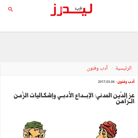
الرئيسية
أدب وفنون
أدب وفنون
- 2017.03.06
عز‭ ‬الدّين‭ ‬المدني: الإبـــداع الأدبــي وإشكـاليات الزّمـن
الــرّاهن