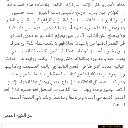
عمله
الأدبي
والفنّي
الرّاهن
في
الزّمن
الرّاهن
.
ولإضاءة
هذه
المسألة
لنقل
إنّ
المؤرّخ
حين
يدرس
تاريخ
تأسيس
مدينة
القيروان
سنة
خمسين
للهجرة
النّبويّة
مثلاً
فإنّه
يستعمل
لغة
الزّمن
الرّاهن
لدراسة
الزّمن
الغابر،
ولا
يفتعل
لغة
عقبة
بن
نافع
ولا
أسلوب
الفاتحين
المؤسّسين
ولا
يتكلّف
ولا
يتصنّع
.
لكنّ
الكاتب
الأدبي
حين
يعتزم
كتابة
رواية
تجري
أحداثها
في
العصر
الصّنهاجي
بالمهديّة
مثلاً
فهو
لا
يكتب
عمله
بلغة
ابن
شرف
وابن
رشيق
وأساليبهما
وتعابيرهما
اللّغويّة
بل
يكتبه
بلغة
العصر
الّذي
يعيش
فيه
وبتعابيره
وبكلماته
.
ولكن
يجوز
أن
يكتب
روايته
عن
أحداث
خيالية
حدثت
افتراضًا
في
العصر
الصّنهاجي
باللّغة
المستعملة
وبأساليبها
وبتعابيرها
يومئذ
اقتباسًا
من
كتاب
«
العمدة
في
صناعة
الشّعر
ونقده
»
،
ومن
كتاب
«
رسائل
الانتقاد
»
.
فالإبداع
الأدبي
يخوّل
هذا
الجواز
.
إلاّ
أنّ
النّاقد
البصير
وحده
يجد
أنّ
هذا
الكاتب
قد
استعمل
لغة
عصره
خلال
لغة
العصر
الصّنهاجي
انتقاء
وترصيعًا
وتضمينًا
.
وتلك
هي
البصمة
العميقة
الرّاهنة
.
.
عز
الدّين
المدني