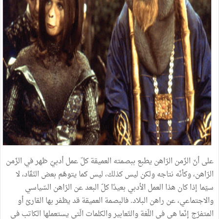
على
أنّ
الزّمن
الرّاهن
يطبع
ببصمته
العميقة
كلّ
عمل
أدبيّ
ظهر
في
الزّمن
الرّاهن،
وكأنّه
نتاجه
ولكن
ليس
كذلك،
ليس
كما
يتوهّم
بعض
النّقّاد،
لا
سيّما
إذا
كان
هذا
العمل
الأدبي
بعيدًا
كلّ
البعد
عن
الرّاهن
السّياسي
والاجتماعي،
عن
راهن
البلاد
.
فالبصمة
العميقة
قد
يظفر
بها
القارئ
أو
المتفرّج
إنّما
هي
في
اللّغة
والتّعابير
والكلمات
الّتي
يستعملها
الكاتب
في