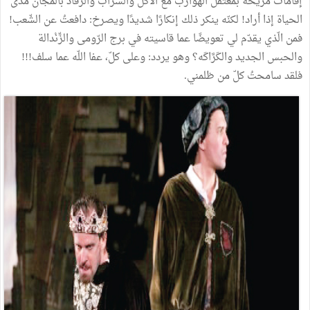
إقامات
مريحة
بمعتقل
الهوارب
مع
الأكل
والشّراب
والرقّاد
بالمجّان
مدى
الحياة
إذا
أراد
!
لكنّه
ينكر
ذلك
إنكارًا
شديدًا
ويصرخ
:
دافعتُ
عن
الشّعب
!
فمن
الّذي
يقدّم
لي
تعويضًا
عما
قاسيته
في
برج
الرّومى
والزِّنْدالة
والحبس
الجديد
والكَرَّاكَه؟
وهو
يردد
:
وعلى
كلّ،
عفا
اللّه
عما
سلف
!!!
فلقد
سامحتُ
كلّ
من
ظلمني
.