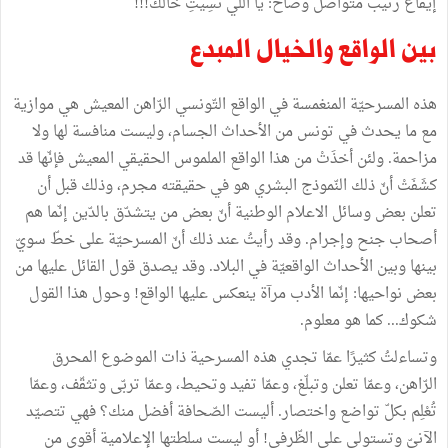
إيقاع
رتيب
متواصل
وصاح
:
يا
اللّي
نْسِيتِ
خالك
!!!
بين
الواقع
والخيال
المبدع
هذه
المسرحيّة
المنغمسة
في
الواقع
التّونسي
الرّاهن
المعيش
هي
موازية
مع
ما
يحدث
في
تونس
من
الأحداث
الجسام،
وليست
منافسة
لها
ولا
مزاحمة
.
ولئن
أخذَتْ
من
هذا
الواقع
الملموس
الحقيقي
المعيش
فإنّها
قد
كشَفَتْ
أنّ
ذلك
النّموذج
البشري
هو
في
حقيقته
مجرم،
وذلك
قبل
أن
تعلن
بعض
وسائل
الاعلام
الوطنية
أنّ
بعض
من
يتشدّق
بالدّين
إنّما
هم
أصحاب
جنح
وإجرام
.
وقد
رأيتُ
عند
ذلك
أنّ
المسرحيّة
على
خطّ
سويّ
بينها
وبين
الأحداث
الواقعيّة
في
البلاد
.
وقد
يصدق
قول
القائل
عليها
من
بعض
نواحيها
:
إنّما
الأدب
مرآة
ينعكس
عليها
الواقع
!
وحول
هذا
القول
شكوك
...
كما
هو
معلوم
.
وتساءلتُ
كثيرًا
عمّا
تجدي
هذه
المسرحية
ذات
الموضوع
المحرق
الرّاهن،
وعمّا
تعلن
وتبلّغ،
وعمّا
تفيد
وتحيط،
وعمّا
تربّى
وتثقّف،
وعمّا
تُعْلِم
بكلّ
تواضع
واختصار
.
أليست
الصّحافة
أفضل
منك؟
فهي
تتصيّد
الآنيّ
وتستولي
على
الظّرفي
!
أو
ليست
سلطتها
الإعلامية
أقوى
من