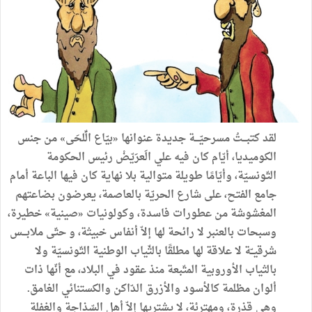
لقد
كتبـــتُ
مسرحيّـــة
جديدة
عنوانها
«
بيّاع
الِّلحَى
»
من
جنس
الكوميديا،
أيّام
كان
فيه
علي
الَعرَيّضْ
رئيس
الحكومة
التّونسيّة،
وأيّامًا
طويلة
متوالية
بلا
نهاية
كان
فيها
الباعة
أمام
جامع
الفتح،
على
شارع
الحريّة
بالعاصمة،
يعرضون
بضاعتهم
المغشوشة
من
عطورات
فاسدة،
وكولونيات
«
صينية
»
خطيرة،
وسبحات
بالعنبر
لا
رائحة
لها
إلاّ
أنفاس
خبيثة،
و
حتّى
ملابـــس
شرقيــّة
لا
علاقة
لها
مطلقًا
بالثّياب
الوطنية
التّونسيّة
ولا
بالثياب
الأوروبية
المتّبعة
منذ
عقود
في
البلاد،
مع
أنّها
ذات
ألوان
مظلمة
كالأسود
والأزرق
الدّاكن
والكستنائي
الغامق
.
وهي
قذرة،
ومهترئة،
لا
يشتريها
إلاّ
أهل
السّذاجة
والغفلة