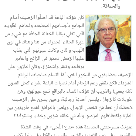
والحماقة
.
كان
هؤلاء
الباعة
قد
احتلّوا
الرّصيف
أمــام
الجـامع
بأجسامهم
المبطبطة
ولحاهم
الطّويلة
الّتي
تغلي
ببقايا
الخنانة
الجافّة
مع
شيء
من
غَبْرة
الحنّاء
الحمراء
من
هنا
وهناك
في
لون
اللّهيب
والنّار
.
وكانت
عيونهم
الّتي
يغلب
عليها
الرّمصُ
تحدّق
في
الرّائح
والغادي
بوقاحة
وتنمّر
واشمئزاز
.
وكان
المارّون
على
الرّصيف
يتضايقون
من
البخور
النّتن
.
أمّا
النّساء
صاحبات
البراقع
السّوداء
فكنّ
يقفن
رغم
الزّحام
أمام
نصبات
الباعة
لشراء
كحل
العيون
لكنّه
يعمي
!
والغريب
أنّ
هؤلاء
النّساء
بالبراقع
تلمع
عيونهنّ،
وهنّ
طويلات
كالرّجال،
يلبسن
أحذيّة
رجاليّة،
وحين
يسرن
على
الرّصيف
لاحظتُ
أنّ
خطاهنّ
كخطى
الرّجال،
ويلعبن
بالمرافق
لفتح
طريقهنّ
بين
المارّة
واكتظاظهم
المزعج
.
وللّه
في
خلقه
شؤون
وخفايا
وشكوك
!!!
عنونتُ
مسرحيّتي
الجديدة
هذه
«
بيّاع
اللِّحَى
»
في
وقت
الشّدّة
والفوضى،
في
زمن
التّهديد
بالسَّحل
والوعيد
بالقَتل،
في
دنيا
تكفير