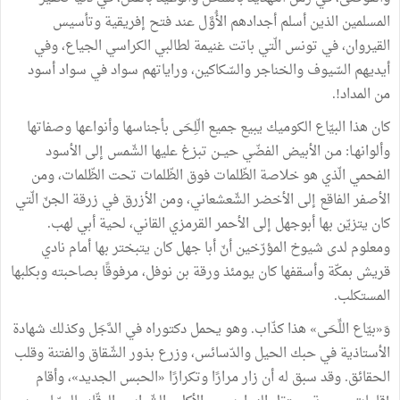
المسلمين
الذين
أسلم
أجدادهم
الأُوَّل
عند
فتح
إفريقية
وتأسيس
القيروان،
في
تونس
الّتي
باتت
غنيمة
لطالبي
الكراسي
الجياع،
وفي
أيديهم
السّيوف
والخناجر
والسّكاكين،
وراياتهم
سواد
في
سواد
أسود
من
المداد
!.
كان
هذا
البيّاع
الكوميك
يبيع
جميع
الّلِحَى
بأجناسها
وأنواعها
وصفاتها
وألوانهـا
:
مـن
الأبيض
الفضّي
حيــن
تبزغ
عليها
الشّمس
إلى
الأسود
الفحمي
الّذي
هو
خلاصة
الظّلمات
فوق
الظّلمات
تحت
الظّلمات،
ومن
الأصفر
الفاقع
إلى
الأخضر
الشّعشعاني،
ومن
الأزرق
في
زرقة
الجنّ
الّتي
كان
يتزيّن
بها
أبوجهل
إلى
الأحمر
القرمزي
القاني،
لحية
أبي
لهب
.
ومعلوم
لدى
شيوخ
المؤرّخين
أنّ
أبا
جهل
كان
يتبختر
بها
أمام
نادي
قريش
بمكّة
وأسقفها
كان
يومئذ
ورقة
بن
نوفل،
مرفوقًا
بصاحبته
وبكلبها
المستكلب
.
وَ
«
بيّاع
اللِّحَى
»
هذا
كذّاب
.
وهو
يحمل
دكتوراه
في
الدَّجَل
وكذلك
شهادة
الأستاذية
في
حبك
الحيل
والدّسائس،
وزرع
بذور
الشّقاق
والفتنة
وقلب
الحقائق
.
وقد
سبق
له
أن
زار
مرارًا
وتكرارًا
«
الحبس
الجديد
»
،
وأقام