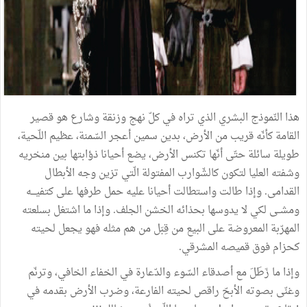
هذا
النّموذج
البشري
الذي
تراه
في
كلّ
نهج
وزنقة
وشارع
هو
قصير
القامة
كأنّه
قريب
من
الأرض،
بدين
سمين
أعجر
السّمنة،
عظيم
اللّحية،
طويلة
سائلة
حتّى
أنّها
تكنس
الأرض،
يضع
أحيانا
ذؤابتها
بين
منخريه
وشفته
العليا
لتكون
كالشّوارب
المفتولة
الّتي
تزين
وجه
الأبطال
القدامى
.
وإذا
طالت
واستطالت
أحيانا
عليه
حمل
طرفها
على
كتفيـــه
ومشــى
لكي
لا
يدوسها
بحذائه
الخشن
الجلف
.
وإذا
ما
اشتغل
بسلعته
المهرّبة
المعروضة
على
البيع
من
قِبَل
من
هم
مثله
فهو
يجعل
لحيته
كحزام
فوق
قميصه
المشرقي
.
وإذا
ما
زَطَلَ
مع
أصدقاء
السّوء
والدّعارة
في
الخفاء
الخافي،
وترنّم
وغنّى
بصوته
الأبحّ
راقص
لحيته
الفارعة،
وضرب
الأرض
بقدمه
في