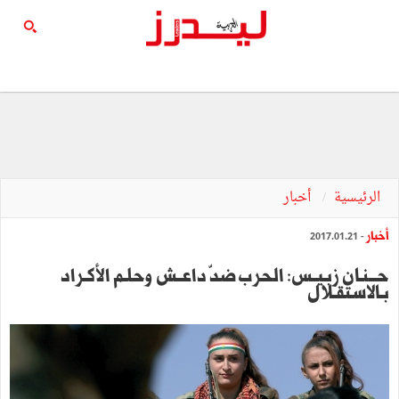
الرئيسية
أخبار
أخبار
- 2017.01.21
حـــنـان زبـيــس: الحرب ضدّ داعــش وحلـم الأكـراد
بـالاستقـلال