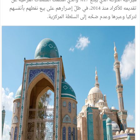
ميزانية
الدولــة
الذي
يبلــغ
17
%
والذي
امتنعت
السلطات
العراقية
عن
تقديمه
للأكراد
منذ
2014،
في
ظلّ
إصرارهم
على
بيع
نفطهم
بأنفسهم
لتركيا
وعبرها
وعدم
ضخّه
إلى
السلطة
المركزية
.