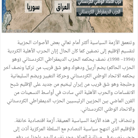
وتتعمق
الأزمة
السياسية
أكثر
أمام
تعالي
بعض
الأصوات
الحزبية
لتقسيم
الإقليم
إلى
نصفين
كما
كان
الحال
إبّان
الحـرب
الأهلية
الكـردية
(
1994–
1998
)
،
نصف
يحكمه
الحزب
الديمقراطي
الكردستاني
(
وهو
الحزب
الحاكم
)
يضم
أربيل
ودهوك
وهو
شق
قريب
من
تركيا
ونصف
آخر
يحكمه
الاتحاد
الوطني
الكردستاني
وحركة
التغيير
ويضم
السليمانية
وحلبجة
وهو
شق
قريب
من
إيران
ليخيم
من
جديد
على
الإقليم
شبح
الانقسامات
والحرب
الأهلية
التي
سادت
في
أواسط
التسعينات
من
القرن
الماضي
بين
الحزبين
الرئيسيين
الحزب
الديمقراطي
الكردستاني
والاتحاد
الوطني
الكردستاني
.
وتنضاف
إلى
هذه
الأزمة
السياسية
العميقة،
أزمة
اقتصادية
خانقة
.
فالإقليم
الذي
انتهج
سياسية
التصادم
مع
السلطة
المركزية
أدّت
إلى
حجب
نصيبه
في
ميزانية
العراق،
وجد
نفسه
اليوم
عاجزا
عن
دفع