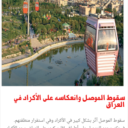
سقوط
الموصل
وانعكاسه
على
الأكراد
في
العراق
سقوط
الموصل
أثّر
بشكل
كبير
في
الأكراد
وفي
استقرار
منطقتهم
.