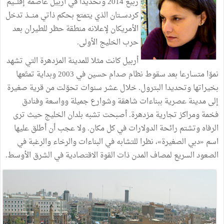
ربيع
2014
وتحديدا
في
أربيل
عاصمة
إقلـــيم
كردســتان
الذي
يتمتع
بحكم
ذاتي
منـــذ
تدخل
الأمريكان
لإعلانه
منطقة
حظر
للطيران
بعد
حرب
الخليج
الأولى
.
أربيل
كانت
مثلا
للمدينة
المزدهرة
التي
تشهد
نموّا
متسارعا
بعد
سقوط
نظام
صدام
حسين
في
2003
وبداية
تمتّعها
بخيراتها
وتحديدا
البترول
.
خلال
عشر
سنوات
تحوّلت
من
قرية
صغيرة
إلى
مدينة
عصرية
ببناءات
شاهقة
وشوارع
جميلة
وواسعة
وفنادق
فخمة
ومراكز
تجارية
مزدهرة
.
أصبحت
تشبه
بلدان
الخليج
حيث
ترى
الرفاه
وتشتم
رائحة
الدولارات
في
كل
مكان
.
ولا
عجب
أن
أطلق
عليها
اسم
«
دبي
الصغيرة
»
،
نظرا
للتشابه
في
البناءات
والرخاء
والرغبة
في
الصعود
السريع
لمصاف
المدن
ذات
القوة
الاقتصادية
في
الشرق
الأوسط
.