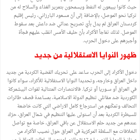
حيث
كانوا
يبيعون
له
النفط
ويسمحون
بتمرير
الغذاء
والسلاح
له
من
تركيا
نحو
الموصل،
بالإضافة
إلى
أنّ
مسعود
البارزاني،
رئيس
إقليم
كردستان
العراق
لم
يدل
بأيّ
تصريح
عدائي
ضد
داعش
بعد
سقوط
الموصل
.
لذلك
تفاجأ
الأكراد
بأنّ
حليف
الأمس
انقلب
عليهم
فجأة
وأجبرهم
على
دخول
الحرب
.
ظهور
النوايا
الاستقلالية
من
جديد
دخول
الأكراد
إلى
الحرب
ساعد
على
تحريك
القضية
الكردية
من
جديد
داخل
العراق
وخارجه،
وتحديدا
النوايا
الاستقلالية
للأكراد،
سواء
كانوا
في
العراق
أو
ســوريا
أو
تركيا
.
فالانتصارات
المتتالية
لقوات
البيشمركة
الكوردية
ضد
مقاتلي
تنظيم
الدولة
الاسلامية،
بمساعدة
قصف
طائرات
التحالف
وتمكّنهم
من
استرجاع
كامل
الاراضي
التي
كانت
خاضعة
للسيطرة
الكردية
بعد
أن
استولى
عليها
التنظيم
في
شمال
العراق،
حرّك
عندهم
من
جديد
حلم
الاستقلال
عن
باقي
العراق،
خاصة
مع
تواصل
الخلافات
مع
السلطة
المركزية
في
العراق
حول
نصيب
الأكراد
من