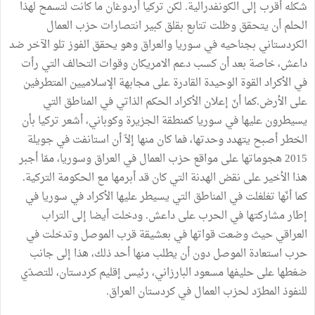
شكله
أقرب
إلى
الكونفدرالية
.
لكن
تركيا
أردوغان
ما
كانت
لتسمح
لهذا
الحلم
أن
يتحقق
وظلت
تتابع
بقلق
كبير
انتصارات
حزب
العمال
الكردستاني
بجناحيه
في
سوريا
والعراق
وهو
يحقق
الفوز
تلو
الآخر
ضد
داعش،
خاصة
بعد
أن
كسب
دعم
الامريكان
وقوات
التحالف
التي
رأت
في
الأكراد
القوة
الوحيدة
القادرة
على
مجابهة
الإسلاميين
المتطرفين
على
الأرض
.
كما
أنّ
إعلان
الأكراد
الحكم
الذاتي
في
المناطق
التي
يسيطرون
عليها
في
سوريا
كمنطقة
الجزيرة
وكوباني،
أشعر
تركيا
بأن
الخطر
أصبح
يتهدد
وحدتها،
فما
كان
منها
إلاّ
أن
استانفت
في
جويلة
2015
هجوماتها
على
مواقع
حزب
العمال
في
العراق
وسوريا،
ممّا
أجبر
هذا
الأخير
على
نقض
الهدنة
التي
كان
قد
أبرمها
مع
الحكومة
التركية
.
كما
أنّها
تغلغلت
في
المناطق
التي
يسيطر
عليها
الأكراد
في
سوريا
في
إطار
مشاركتها
في
الحرب
على
داعش
.
ودخلت
أيضا
إلى
التراب
العراقي
حيث
وضعت
قواتها
في
بعشيقة
قرب
الموصل
وتدخلت
في
حرب
استعادة
الموصل
دون
أن
يطلب
منها
أحد
ذلك،
هذا
إلى
جانب
ضغطها
على
حليفها
مسعود
البارزاني،
رئيس
إقليم
كردستان،
للتصدّي
للنفوذ
المطرّد
لحزب
العمال
في
كردستان
العراق
.