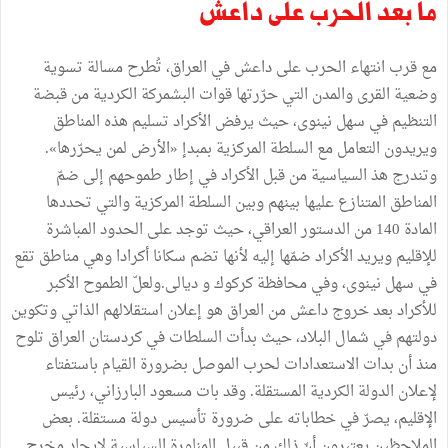
ما
بعد
الحرب
على
داعش
مع
قرب
انتهاء
الحرب
على
داعش
في
العراق،
تُطرح
مسالة
تسوية
وضعية
القرى
والمدن
التي
حرّرتها
قوات
البشمركة
الكردية
من
قبضة
التنظيم
في
سهل
نينوى،
حيث
يرفض
الأكراد
تسليم
هذه
المناطق
ويريدون
التعامل
مع
السلطة
المركزية
بمبدإ
«
الأرض
لمن
يحرّرها
»
.
وتندرج
هذ
السياسية
من
قبل
الأكراد
في
إطار
طموحهم
إلى
ضمّ
المناطق
المتنازع
عليها
بينهم
وبين
السلطة
المركزية
والتي
تحددها
المادة
140
من
الدستور
العراقي،
حيث
توجد
على
الحدود
المباشرة
للإقليم
ويريد
الأكراد
ضمّها
إليه
لأنها
تضم
سكانا
أكرادا
وهي
مناطق
تقع
في
سهل
نينوى،
وفي
محافظة
كركوك
و
ديالى
.
ولعلّ
الطموح
الأكبر
للأكراد
بعد
خروج
داعش
من
العراق
هو
إعلان
استقلالهم
الذاتي
وتكوين
دولتهم
في
شمال
البلاد،
حيث
بدأت
السلطات
في
كردستان
العراق
تلوح
منذ
أن
بدات
الاستعدادات
لحرب
الموصل
بضرورة
القيام
باستفتاء
لإعلان
الدولة
الكردية
المستقلة
.
وقد
بات
مسعود
البارزاني،
رئيس
الإقليم،
يصرّ
في
خطاباته
على
ضرورة
تأسيس
دولة
مستقلة
.
بعض
الملاحظين
يعتبرون
أنّ
ذلك
من
قبيل
المناورة
السياسية
لإيجاد
مخرج