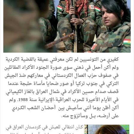
كغيري
من
التونسيين
لم
تكن
معرفتي
عميقة
بالقضية
الكردية
ولم
أكن
أحمل
في
ذهني
سوى
صورة
الجنود
الأكراد
المقاتلين
في
صفوف
حزب
العمال
الكردستاني
في
معاركهم
ضدّ
الجيش
التركي
في
جنوب
تركيا
أو
صور
ضحايا
مأساة
حلبجة
عندما
قصف
صدام
حسين
الأكراد
في
شمال
العراق
بالغاز
الكيميائي
في
الأيام
الأخيرة
للحرب
العراقية
-
الإيرانية
سنة
1988
.
ولم
أكن
أظن
يوما
أنني
سأعيــش
بين
أحضـان
الشعب
الكــردي
على
أرضـــه،
بـــل
وسأتزوّج
منه
.
كــان
انتقالي
للعيش
في
كردستان
العراق
في