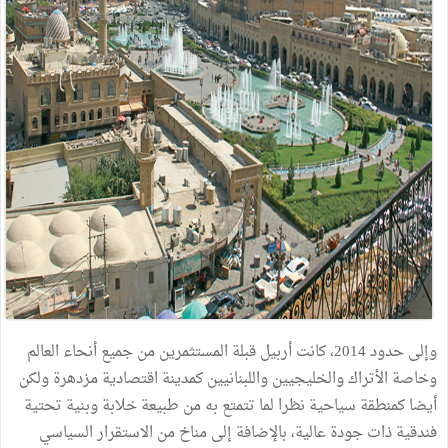
وإلى
حدود
2014،
كانت
أربيل
قبلة
المستثمرين
من
جميع
أنحاء
العالم
وخاصة
الأتراك
والخليجيين
واللبنانيين
كمدينة
اقتصادية
مزدهرة
ولكن
أيضا
كمنطقة
سياحية
نظرا
لما
تتمتع
به
من
طبيعة
خلابة
وبنية
تحتية
فندقية
ذات
جودة
عالية،
بالإضافة
إلى
مناخ
من
الاستقرار
السياسي