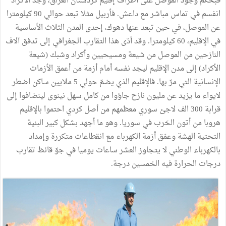
فبحكم
وجود
الموصل
على
أطراف
إقليم
كردستان
العراق،
وجد
الأكراد
انفسم
في
تماس
مباشر
مع
داعش
.
فأربيل
مثلا
تبعد
حوالي
90
كيلومترا
عن
الموصل،
في
حين
تبعد
عنها
دهوك،
إحدى
المدن
الثلاث
الأساسية
في
الإقليم،
60
كيلومترا
.
وقد
أدّى
هذا
التقارب
الجغرافي
إلى
تدفق
آلاف
النازحين
من
الموصل
من
شيعة
ومسيحيين
وأكراد
وشبك
(
شيعة
الأكراد
)
إلى
مدن
الإقليم
ليجد
نفسه
أمام
أزمة
من
أعمق
الأزمات
الإنسانية
التي
مرّ
بها
.
فالإقليم
الذي
يضمّ
حولي
5
ملايين
ساكن
اضطر
لايواء
ما
يزيد
عن
مليون
نازح
جاؤوا
من
كامل
سهل
نينوى
لينضافوا
إلى
قرابة
300
الف
لاجئ
سوري
معظمهم
من
أصل
كردي
احتموا
بالإقليم
هروبا
من
أتون
الحَرب
في
سوريا
.
وهو
ما
أجهد
بشكل
كبير
البنية
التحتية
الهشة
وعمّق
أزمة
الكهرباء
مع
انقطاعات
متكررة
وإمداد
بالكهرباء
الوطني
لا
يتجاوز
العشر
ساعات
يوميا
في
جوّ
قائظ
تقارب
درجات
الحرارة
فيه
الخمسين
درجة
.