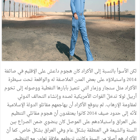
لكن
الأسوأ
بالنسبة
إلى
الأكراد
كان
هجوم
داعش
على
الإقليم
في
صائفة
2014
واستيلاؤه
على
بعض
المدن
الملاصقة
له
والواقعة
تحت
سيطرة
الأكراد
مثل
سنجار
وزمار
التي
تتميز
بآبارها
النفطية
ووصوله
إلى
تخوم
أربيل
لولا
تدخلّ
القوات
الأمريكية
لصده
وإنشاء
التحالف
الدولي
لمقاومة
الإرهاب
.
لم
يتوقع
الأكراد
أن
يهاجمهم
مقاتلو
الدولة
الإسلامية
لأنّه
إلى
حدود
صيف
2014
كانوا
يعتقدون
أنّ
هجوم
مقاتلي
التنظيم
على
العراق
واستيلاءهم
على
الموصل
كان
ينضوي
ضمن
الصراع
بين
السنة
والشيعة
في
المنطقة
بشكل
عام
وفي
العراق
بشكل
خاص
.
كما
أنّ
الأكراد
هم
أصلا
من
السنة
وكانت
تربطهم
علاقة
تعاون
مع
التنظيم،