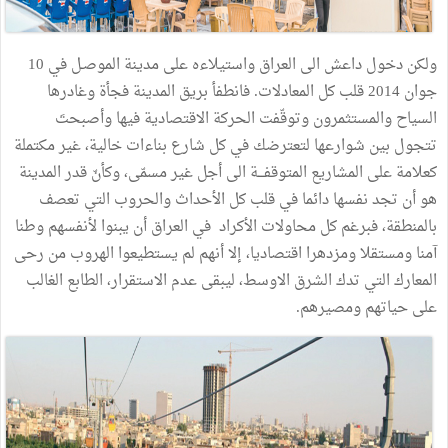
ولكن
دخول
داعش
الى
العراق
واستيلاءه
على
مدينة
الموصـل
في
10
جوان
2014
قلب
كل
المعادلات
.
فانطفأ
بريق
المدينة
فجأة
وغادرها
السياح
والمستثمرون
وتوقّفت
الحركة
الاقتصادية
فيها
وأصبحتَ
تتجول
بين
شوارعها
لتعترضك
في
كل
شارع
بناءات
خالية،
غير
مكتملة
كعلامة
على
المشاريع
المتوقفـــة
الى
أجل
غير
مسمّى،
وكأنّ
قدر
المدينة
هو
أن
تجد
نفسها
دائما
في
قلب
كل
الأحداث
والحروب
التي
تعصف
بالمنطقة،
فبرغم
كل
محاولات
الأكراد
في
العراق
أن
يبنوا
لأنفسهم
وطنا
آمنا
ومستقلا
ومزدهرا
اقتصاديا،
إلا
أنهم
لم
يستطيعوا
الهروب
من
رحى
المعارك التي
تدك
الشرق
الاوسط،
ليبقى
عدم
الاستقرار،
الطابع
الغالب
على
حياتهم
ومصيرهم
.