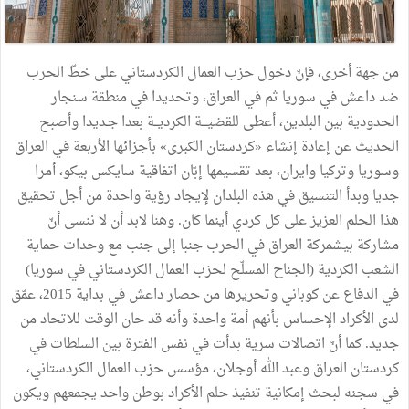
من
جهة
أخرى،
فإنّ
دخول
حزب
العمال
الكردستاني
على
خطّ
الحرب
ضد
داعش
في
سوريا
ثم
في
العراق،
وتحديدا
في
منطقة
سنجار
الحدودية
بين
البلدين،
أعطى
للقضيـــة
الكرديــة
بعدا
جـديدا
وأصبح
الحديث
عن
إعادة
إنشاء
«
كردستان
الكبرى
»
بأجزائها
الأربعة
في
العراق
وسوريا
وتركيا
وايران،
بعد
تقسيمها
إبّان
اتفاقية
سايكس
بيكو،
أمرا
جديا
وبدأ
التنسيق
في
هذه
البلدان
لإيجاد
رؤية
واحدة
من
أجل
تحقيق
هذا
الحلم
العزيز
على
كل
كردي
أينما
كان
.
وهنا
لابد
أن
لا
ننسى
أنّ
مشاركة
بيشمركة
العراق
في
الحرب
جنبا
إلى
جنب
مع
وحدات
حماية
الشعب
الكردية
(
الجناح
المسلّح
لحزب
العمال
الكردستاني
في
سوريا
)
في
الدفاع
عن
كوباني
وتحريرها
من
حصار
داعش
في
بداية
2015،
عمّق
لدى
الأكراد
الإحساس
بأنهم
أمة
واحدة
وأنه
قد
حان
الوقت
للاتحاد
من
جديد
.
كما
أنّ
اتصالات
سرية
بدأت
في
نفس
الفترة
بين
السلطات
في
كردستان
العراق
وعبد
الله
أوجلان،
مؤسس
حزب
العمال
الكردستاني،
في
سجنه
لبحث
إمكانية
تنفيذ
حلم
الأكراد
بوطن
واحد
يجمعهم
ويكون