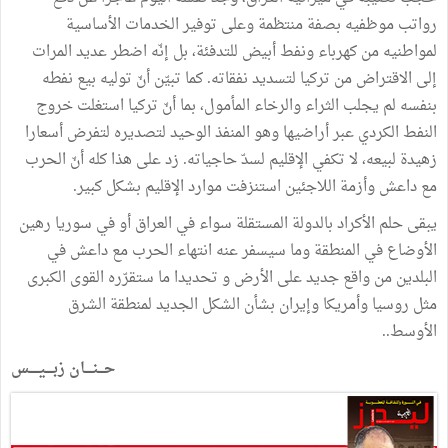
رواتب
موظفيه
بصفة
منتظمة
وعلى
توفير
الخدمات
الأساسية
لمواطنيه
من
كهرباء
ونفط
أبيض
للتدفئة،
بل
إنّه
اضطر
عديد
المرات
إلى
الاقتراض
من
تركيا
لتسديد
نفقاته
.
كما
تبيّن
أنّ
توليه
بيع
نفطه
بنفسه
لم
يجلب
الثراء
والرخاء
المأمول،
بما
أنّ
تركيا
استغلت
خروج
النفط
الكردي
عبر
أراضيها
وهو
المنفذ
الوحيد
لتصديره
لتفرض
أسعارا
زهيدة
لبيعه،
لا
تكفي
الإقليم
لسدّ
حاجياته
.
زد
على
هذا
كله
أنّ
الحرب
مع
داعش
وأزمة
اللاجئين
استنزفت
موارد
الإقليم
بشكل
كبير
.
يبقى
حلم
الأكراد
بالدولة
المستقلة
سواء
في
العراق
أو
في
سوريا
رهين
الأوضاع
في
المنطقة
وما
سيسفر
عنه
انتهاء
الحرب
مع
داعش
في
البلدين
من
واقع
جديد
على
الأرض
و
تحديدا
ما
ستقرّره
القوى
الكبرى
مثل
روسيا
وأمريكا
وإيران
بشأن
الشكل
الجديد
لمنطقة
الشرق
الأوسط
.
.
حـــنــــان
زبــــيـــــس