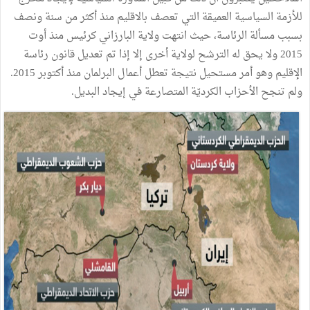
للأزمة
السياسية
العميقة
التي
تعصف
بالاقليم
منذ
أكثر
من
سنة
ونصف
بسبب
مسألة
الرئاسة،
حيث
انتهت
ولاية
البارزاني
كرئيس
منذ
أوت
2015
ولا
يحق
له
الترشح
لولاية
أخرى
إلا
إذا
تم
تعديل
قانون
رئاسة
الإقليم
وهو
أمر
مستحيل
نتيجة
تعطل
أعمال
البرلمان
منذ
أكتوبر
2015
.
ولم
تنجح
الأحزاب
الكرديّة
المتصارعة
في
إيجاد
البديل
.