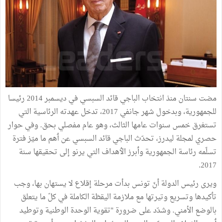
مضت سنتان منذ انتخاب الباجي قائد السبسي في ديسمبر 2014 رئيسا
للجمهورية، وبدخول شهر جانفي 2017، تدخل عهدته الرئاسية التي
تستغرق خمس سنوات عامها الثالث، وهو عام مفصلي بحق. وفي حوار
حصري لمجلة ليدرز، تحدّث الباجي قائد السبسي عن ٲهم ما ميّز فترة
تسلّمه رئاسة الجمهورية وٲبرز الٲهداف التي يرنو إلى تحقيقها سنة
2017.
ويرى رئيس الدولة أنّ تونس بدأت مرحلة إقلاع لا يستهان بها، وجب
تأكيدها وتسريع وتيرتها مع ملازمة اليقظة الكاملة في كلّ ما يتعلق
بالوضع الأمني. وشدّد على ضرورة "تقوية الوحدة الوطنية وتوطيد