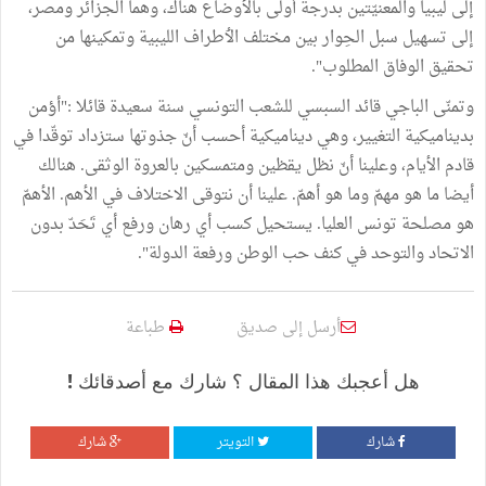
إلى ليبيا والمعنيّتين بدرجة أولى بالأوضاع هناك، وهما الجزائر ومصر،
إلى تسهيل سبل الحِوار بين مختلف الٲطراف الليبية وتمكينها من
تحقيق الوفاق المطلوب".
وتمنّى الباجي قائد السبسي للشعب التونسي سنة سعيدة قائلا :"أؤمن
بديناميكية التغيير، وهي ديناميكية أحسب أنّ جذوتها ستزداد توقّدا في
قادم الأيام، وعلينا أنّ نظل يقظين ومتمسكين بالعروة الوثقى. هنالك
أيضا ما هو مهمّ وما هو أهمّ. علينا أن نتوقى الاختلاف في الأهم. الأهمّ
هو مصلحة تونس العليا. يستحيل كسب أي رهان ورفع أي تَحَدّ بدون
الاتحاد والتوحد في كنف حب الوطن ورفعة الدولة".
أرسل إلى صديق
طباعة
هل أعجبك هذا المقال ؟ شارك مع أصدقائك !
شارك
التويتر
شارك