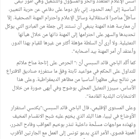
ٲسس الإعلام المتعدّد والحر والمسؤول والتشغيل وهي أمور تبقى
أساسية إلى أبعد الحدود. إني باق دوما على دفاعي عن حرية التعبير،
سأظلُّ مناصرا لاستقلالية وسائل الإعلام واحترام المهنة الصحفية. إلاّ
أن ممارسة هذه المهنة ينبغي أن تستند إلى جملة من المبادئ التي يوكل
تحديدها والسهر على احترامها إلى المهنة ذاتها من خلال هيآتها
التمثيلية. ولا أرى أنّ السلطة مؤهلة أكثر من غيرها للقيام بهذا الدور.
وأعتقد أن أمر المهنة بيد آصحابه".
كما ٲكّد الباجي قائد السبسي أنّ :" الحرص على إتاحة مناخ ملائم
للتداول على الحكم في مواعيد ثابتة وِفقَ ما ستفرزه صناديق الاقتراع
من نتائج يبقى مظهرا أساسيا من مظاهر الديمقراطية. وعلى هذا
الأساس، سيبرز التمثيل المحلي بوضوح وفي أبهى صورة من خلال
الانتخابات البلدية القادمة".
وعلى المستوى الإقليمي، قال الباجي قائد السبسي:"يكتسي استقرار
الأوضاع في ليبيا، هذا البلد الذي يخيّم عليه شبح الانقسام المخيف
وتهدّده مواجهات مسلّحة داخلية تنذر بوخيم العواقب وفادح الضرر،
أهميّة قصوى، الأمر الذي يدعو تونس إلى العمل مع الجارتين الأقرب