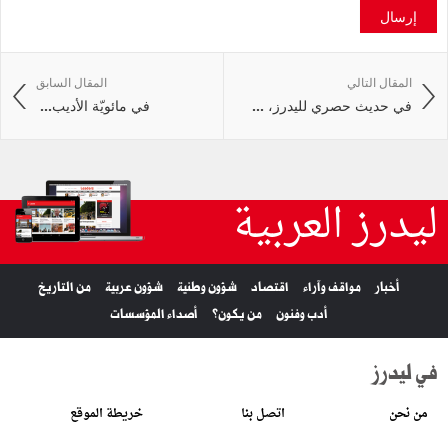
إرسال
المقال التالي
المقال السابق
في حديث حصري لليدرز، ...
في‭ ‬مائويّة‭ ‬الأديب‭ ...
ليدرز العربية
أخبار
مواقف وآراء
اقتصاد
شؤون وطنية
شؤون عربية
من التاريخ
أدب وفنون
من يكون؟
أصداء المؤسسات
في ليدرز
من نحن
اتصل بنا
خريطة الموقع