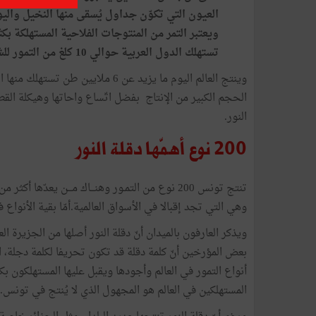
العيون
التي
تكوّن
جداول
يُسقى
منها
النخيل
والي
ويعتبر
التمر
من
المنتوجات
الفلاحية
المستهلكة
بكث
تستهلك
الدول
العربية
حوالي
10
كلغ
من
التمور
لل
وينتج العالم
اليوم
ما
يزيد
عن
6
ملايين
طن
تستهلك
منها
ا
الحجم
الكبير
من
الإنتاج
بفضل
اتّساع
واحاتها
وهيكلة
القط
النور
.
200
نوع
أهمّها
دقلة
النور
تنتج
تونس
200
نوع
من
التمـور
وهنـــاك
مـــن
يعدّها
أكثر
من
وهي
التي
تجد
إقبالا
في
الأسواق
العالمية
.
أمّا
بقية
الأنواع
ف
ويذكر
العارفون
بالميدان
أنّ
دقلة
النور
أصلها
من
الجزيرة
الع
بعض
المؤرخين
أنّ
كلمة
دقلة
قد
تكون
تحريفا
لكلمة
دجلة،
ا
أنواع
التمور
في
العالم
وأجودها
ويقبل
عليها
المستهلكون
بك
المستهلكين
في
العالم
هو
المجهول
الذي
لا
يُنتج
في
تونس
.