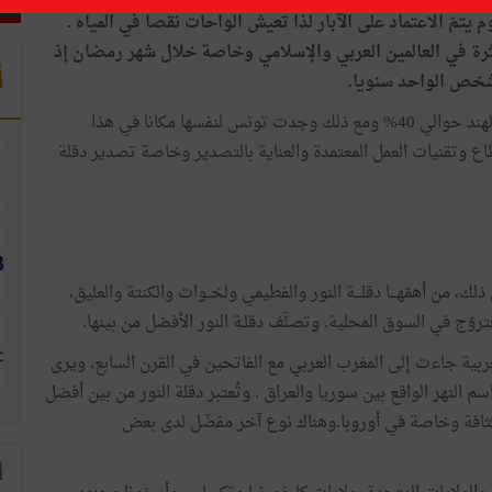
وم
يتمّ
الاعتماد
على
الآبار
لذا
تعيش
الواحات
نقصا
في
المياه
.
رة
في
العالمين
العربي
والإسلامي
وخاصة
خلال
شهر
رمضان
إذ
أ
شخص
الواحد
سنويا
.
لهند
حوالي
40
%
ومع
ذلك
وجدت
تونس
لنفسها
مكانا
في
هذا
اع
وتقنيات
العمل
المعتمدة
والعناية
بالتصدير
وخاصة
تصدير
دقلة
ذلك
،
من
أهمّهـــا
دقلـــة
النور
والفطيمي
ولخــوات
والكنتة
والعليق،
تروّج
في
السوق
المحلية
.
وتصنّٓف
دقلـة
النور
الأفضل
من
بينها
.
ربية
جاءت
إلى
المغرب
العربي
مع
الفاتحين
في
القرن
السابع
.
ويرى
سم
النهر
الواقع
بين
سوريا
والعراق
.
وتُعتبر
دقلة
النور
من
بين
أفضل
ثافة
وخاصة
في
أوروبا
.
وهناك
نوع
آخر
مفضّل
لدى
بعض
ا