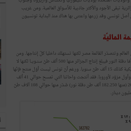
والولايات
المتحدة
بولايات
كليفورنيا
وتكساس
وأريزونا
وجنوب
ئرية
تبقى
الأجود
والأكثر
جاذبية
للأسواق
العالمية
.
ومن
غريب
أصل
تونسي
وقد
زرعها
واعتنى
بها
هناك
منذ
البداية
تونسيون
مة
الماليّة
العالم
وتتصدّر
القائمة
مصر
لكنها
تستهلك
داخليا
كلّ
إنتاجها
.
ومن
مّا
دقلة
النور
فيبلغ
إنتاج
الجزائر
منها
500
ألف
طنّ
سنــويــا
لكنها
لا
كية
كذلك
15
ألف
طنّ
سنويا
.
ورغم
أنّ
تونس
ليست
أوّل
منتج
فإنّها
وأول
مزوّد
لأوروبا
.
فقد
أنتجت
واحاتنا
التي
تمسح
حوالي
41
ألف
2
(
منها
250
.
182
ألف
طن
دقلة
نور
)
صُدّر
منها
حوالي
108
آلاف
طنّ
ليون
دينار
.
ا