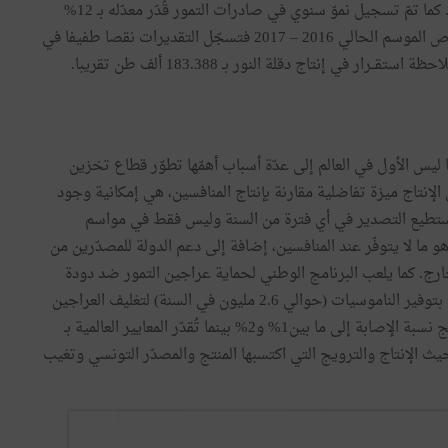
كما
تمّ
تسجيل
نموّ
سنوي
في
صادرات
التمور
قُدّر
معدّله
بـ
12
%
ص
الموسم
الحالي
2016
–
2017
فتسجّل
التقديرات
نقصا
طفيفا
في
احظة
استقــرار
في
إنتاج
دقلة
النور
بـ
388
.
183
ألف
طن
تقريبا
.
ليس
الأول
في
العالم
إلى
عدّة
أسباب
أهمّها
تطوّر
قطاع
تخزين
الإنتاج
ميزة
تفاضلية
مقارنة
بإنتاج
المنافسين
، هي
إمكانية
وجود
تطيع
التصدير
في
أي
فترة
من
السنة
وليس
فقط
في
مواسم
و
ما
لا
يتوفّر
عند
المنافسين
،
إضافة
إلى
دعم
الدولة
للمصدّرين
من
ارج
.
كما
يلعب
البرنامج
الوطني
لحماية
عراجين
التمور
ضد
دودة
بتوفير
الناموسيات
(
حوالي
6
.
2
مليون
في
السنة
)
لتغليف
العراجين
ج
نسبة
الإصابة
إلى
ما
بين1
%
و2
%
بينما
تُقدّر
المعايير
العالمية
بـ
يث
الإنتاج
والترويج
التي
اكتسبها
المنتج
والمصدّر
التونسي
وتغيب