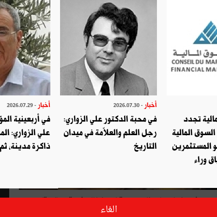
أخبار
أخبار
- 2026.07.29
- 2026.07.30
الية تجدد
في محبة الدكتور علي الزواري:
في أربعينية المؤ
السوق المالية
رجل العلم والعلاّمة في ميدان
علي الزواري: الم
و المستثمرين
التاريخ
ذاكرة مدينة، ثم
ق وراء
جريد
في
واحات
بلاد
الجريد
وقبلي
وكذلك
في
قفصة
وقابس
الغاء
نطقة
.
وازدهر
النخيل
في
تلك
الواحات
بسبب
تغذيه
من
مياه