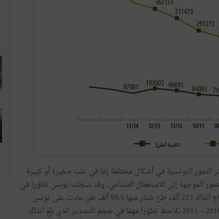
ر
التمور
التونسية
في
أشكال
مختلفة
إمّا
في
علب
صغيرة
أو
كبيرة
تمور
الموجهة
إلى
الاستعمال
الصناعي
.
وقد
سجّلت
تونس
تطوّرا
في
اج
آنذاك
223
ألف
طنّ
صُدّر
منها
5
.
99
ألف
طن
عادت
على
تونس
201
–
2011
نلاحظ
تطوّرا
مهمّا
في
حجم
التصدير
الذي
بلغ
آنذاك