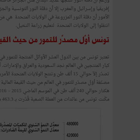
ورغم
أنّ
دقلة
النور
تنتجها
عديد
البلدان
مثل
الجزائر
خاصة
إفريقيا
وإسرائيل
والمغرب
إلا
أنّ
دقلة
النور
التونسية
والجزا
الأمور
أنّ
دقلة
النور
المزروعة
في
الولايات
المتحدة
هي
من
انتقلوا
إلى
الولايات
المتحدة
لتعليم
زراعة
النخيل
.
تونس
أوّل
مصدّر
للتمور
من
حيث
القي
تعتبر
تونس
من
بين
الدول
العشر
الأوائل
المنتجة
للتمور
في
كبار
المنتجين
في
العالم
نجد
السعودية
والعراق
والإمارات
.
أ
تصدّر
إلاّ
حوالي
15
ألف
طن
وتنتج
الولايات
المتحدة
الأمري
مصنّفة
أوّل
مصدّر
للتمور
في
العالم
من
حيث
القيمة
المالية
هكتار
حوالي
240
ألف
طن
في
الموسم
الماضي
2015
–
016
مكّنت
تونس
من
عائدات
من
العملة
الصعبة
قُدّرت
بـ
3
.
463
م