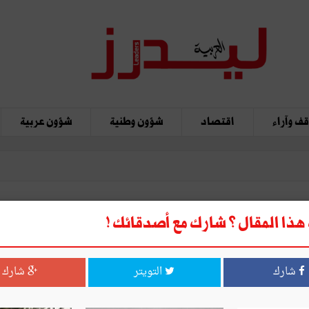
ف وآراء
اقتصاد
شؤون وطنية
شؤون عربية
ذا المقال ؟ شارك مع أصدقائك !
شارك
التويتر
شارك