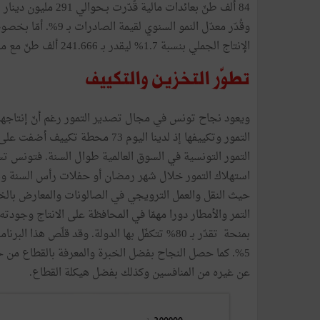
84
ألف
طنّ
بعائدات
مالية
قُدّرت
بـحوالي
291
مليون
دينار
.
وقُدّر
معدّل
النمو
السنوي
لقيمة
الصادرات
بـ
9
%.
أمّا
بخصو
الإنتاج
الجملي
بنسبة
7
.
1
%
ليقدر
بـ
666
.
241
ألف
طنّ
مع
مل
تطوّر
التخزين
والتكييف
ويعود
نجاح
تونس
في
مجال
تصدير
التمور
رغم
أنّ
إنتاجها
التمور
وتكييفها
إذ
لدينا
اليوم
73
محطة
تكييف
أضفت
على
التمور
التونسية
في
السوق
العالمية
طوال
السنة
.
فتونس
تس
استهلاك
التمور
خلال
شهر
رمضان
أو
حفلات
رأس
السنة
وه
حيث
النقل
والعمل
الترويجي
في
الصالونات
والمعارض
بالخ
التمر
والأمطار
دورا
مهمّا
في
المحافظة
على
الانتاج
وجودته
بمنحة
تقدّر
بـ
80
%
تتكفّل
بها
الدولة
.
وقد
قلّص
هذا
البرنام
5
%.
كما
حصل
النجاح
بفضل
الخبرة
والمعرفة
بالقطاع
من
ح
عن
غيره
من
المنافسين
وكذلك
بفضل
هيكلة
القطاع
.