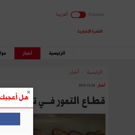
Français
العربية
النشرة الإخبارية
الرئيسية
أخبار
مواق
الرئيسية
أخبار
أخبار
- 2016.12.28
هل أعجبك ه
قطـاع‭ ‬التمور‭ ‬فـــي‭ ‬تــونـس إشكالات‭ ‬الإنتاج‭ ‬والتّصدير