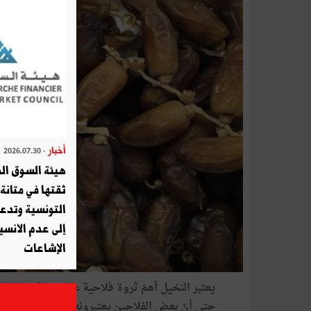
أخبار
- 2026.07.30
هيئة السوق الم
ثقتها في متانة 
التونسية وتدع
إلى عدم الانسيا
الإشاعات
يعتبر
النخيل
أهمّ
ثروة
فلاحية
على
ضفاف
شط
ال
حتى
أنّ
بعض
الفلاحين
يعتبرونه
بمثابة
بترول
الم