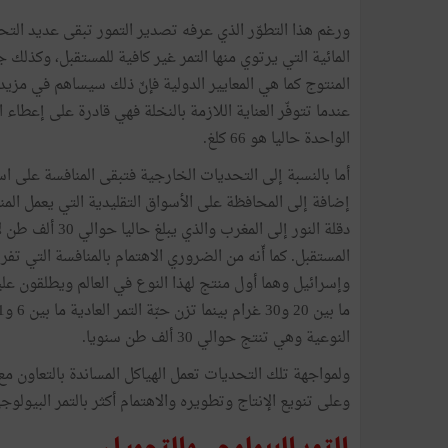
ورغم
هذا
التطوّر
الذي
عرفه
تصدير
التمور
تبقى
عديد
التح
المائية
التي
يرتوي
منها
التمر
غير
كافية
للمستقبل،
وكذلك
ج
المنتوج
كما
هي
المعايير
الدولية
فإنّ
ذلك
سيساهم
في
مزيد
عندما
تتوفّر
العناية
اللازمة
بالنخلة
فهي
قادرة
على
إعطاء
ا
الواحدة
حاليا
هو
66
كلغ
.
أما
بالنسبة
إلى
التحديات
الخارجية
فتبقى
المنافسة
على
اس
إضافة
إلى
المحافظة
على
الأسواق
التقليدية
التي
يعمل
الم
دقلة
النور
إلى
المغرب
والذي
يبلغ
حاليا
حوالي
30
ألف
طن
ل
المستقبل
.
كما
أّنه
من
الضروري
الاهتمام
بالمنافسة
التي
تفر
وإسرائيل
وهما
أول
منتج
لهذا
النوع
في
العالم
ويطلقون
علي
ما
بين
20
و
30
غرام
بينما
تزن
حبّة
التمر
العادية
ما
بين
6
و11
النوعية
وهي
تنتج
حوالي
30
ألف
طن
سنويا
.
ولمواجهة
تلك
التحديات
تعمل
الهياكل
المساندة
بالتعاون
مع
وعلى
تنويع
الإنتاج
وتطويره
والاهتمام
أكثر
بالتمر
البيولوج
التمر
البيولوجي
والتحويل