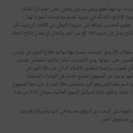
ديات
تواجهه
أهمّها
وعلى
مستوى
وطني
نقص
الماء
لأنّ
المائدة
ودة
الإنتاج،
ذلك
أنّه
في
صورة
تعميم
مواصفات
الجودة
لهذا
تطوير
التصدير،
إضافة
إلى
ضرورة
التوقّي
من
الآفات
الزراعية،
لأنّ
نتاج
يصل
إلى
حدود
100
كلغ
من
التمر
والحال
أنّ
معدل
إنتاج
النخلة
تقطاب
الأسواق
الجديدة
تحديّا
مهمّا
يواجه
قطاع
التمور
في
تونس،
نافسون
على
دخولها
.
ومن
التحديات
أيضا
إمكانية
انخفاض
تصدير
أنّ
للمغرب
برنامجا
لتحقيق
الاكتفاء
الذاتي
من
دقلة
النور
في
ضها
نوعية
تمر
المجهول
المنتج
خاصة
في
الولايات
المتحدة
ه
اسم
ملك
التمر
وهو
أكبر
حجما
من
دقلة
النور
إذ
تزن
حبّة
المجهول
غراما
.
وتغزو
حاليا
إسرائيل
السوق
العالمية
بحوالي
35
%
من
هذه
المهنة
على
البحث
عن
أسواق
جديدة
في
آسيا
وأمريكا
وإفريقيا
ي
وبتحويل
التمر
.