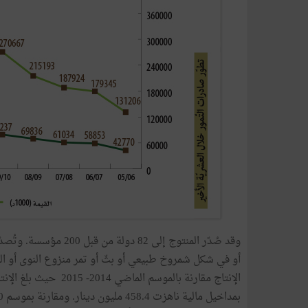
وقد
صُدّر
المنتوج
إلى
82
دولة
من
قبل
200
مؤسسة
.
وتُصدّ
أو
في
شكل
شمروخ
طبيعي
أو
بثّ
أو
تمر
منزوع
النوى
أو
ال
الإنتاج
مقارنة
بالموسم
الماضي
2014
-
2015
حيث
بلغ
الإنت
بمداخيل
مالية
ناهزت
4
.
458
مليون
دينار
.
ومقارنة
بموسم
0