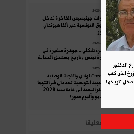
2026.07.21
سيارات جينيسيس الفاخرة تدخل
السوق التونسية عبر ألفا هيونداي
موتور
2026.07.21
جزيرة شكلي... جوهرة صغيرة في
بحيرة تونس وتاريخ يستحق الحماية
رخ الدكتور
2026.07.22
ؤرخ الذي كتب
Ooredoo تونس واللجنة الوطنية
 دخل تاريخها
الأولمبية التونسية تجددان شراكتهما
الاستراتيجية إلى غاية سنة 2028
(فيديو وألبوم صور)
لأخبار الأكثر تعلِيقا