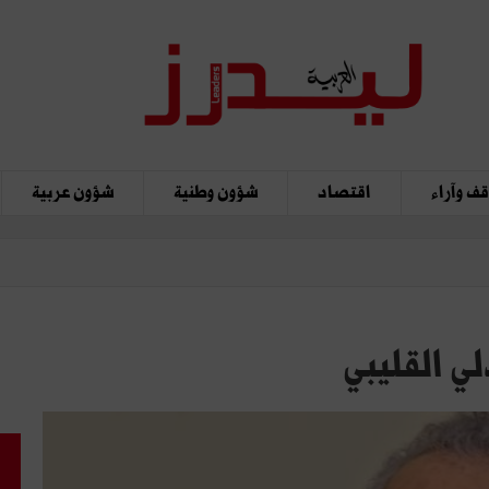
ف وآراء
اقتصاد
شؤون وطنية
شؤون عربية
ي القليبي