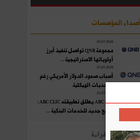
صداء المؤسسات
29.07.2026
مجموعة QNB تواصل تنفيذ أبرز
أولوياتها الاستراتيجية ...
27.07.2026
أسباب صمود الدولار الأمريكي رغم
التحديات الهيكلية
22.07.2026
بنك ABC يطلق تطبيقته ABC CLIC :
مرجع جديد للخدمات البنكية ...
لأخبار الأكثر قراءة