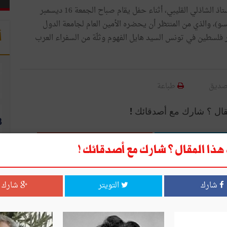
ويتولّى مبعوث خاصّ للرئيس أبو مازن تسليم الوسام للأستاذ الشاذلي القليبي، أثناء حفل يقام صباح الجمعة 16 ديسمبر
ألكسو)، والذي من المنتظر أن يحضره الأمين العام لجامعة الدول
أ
ر فلسطين في تونس السيد هايل الفهوم وثلّة من السفراء العرب
صديق
طباعة
قال ؟ شارك مع أصدقائك !
التويتر
شارك
ذا المقال ؟ شارك مع أصدقائك !
شارك
التويتر
شارك
ا