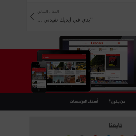
المقال السابق
"يدي في ايديك تفيدني ...
من يكون؟
أصداء المؤسسات
تابعنا