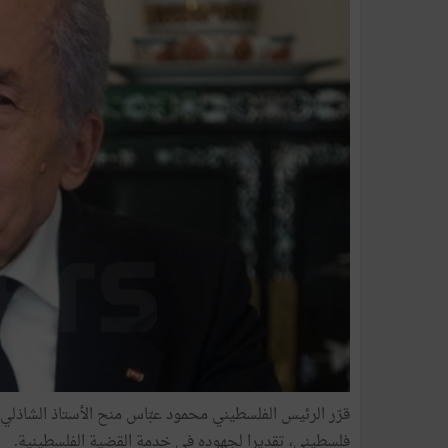
قرّر الرئيس الفلسطيني محمود عبّاس منح الأستاذ الشاذلي ال
فلسطيني، تقديرا لجهوده في خدمة القضية الفلسطينية.