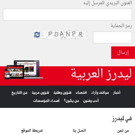
العنون البريدي للمرسل إليه
رمز الحماية
إرسال
ليدرز العربية
أخبار
مواقف وآراء
اقتصاد
شؤون وطنية
شؤون عربية
من التاريخ
أدب وفنون
من يكون؟
أصداء المؤسسات
في ليدرز
من نحن
اتصل بنا
خريطة الموقع