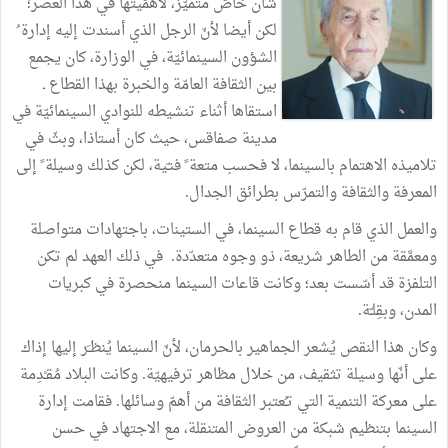
شأن
خاصّ
متميّز،
لأهمّيتها
في
هذا
العصر؛
لكن
أيضا
لأنّ
الرجل
الذي
أسندت
إليه
إدارة
الشؤون
السينمائيّة،
في
الوزارة،
كان
يجمع
بين
الثقافة
العامّة
والخبرة
بهذا
القطاع
ـ
استقاها
أثناء
تنشيطه
للنوادي
السينمائيّة
في
مدينة
صفاقس،
حيث
كان
أستاذا،
وبثّ
في
تلاميذه
الاهتمام
بالسينما،
لا
فحسب
متعة
فنـّية،
لكن
كذلك
وسيلة
إلى
المعرفة
والثقافة
والتمرّس
بطرائق
الجدال
.
والعمل
الذي
قام
به
قطاع
السينما،
في
الستينات،
باجتهادات
متواصلة
ومعمَّقة
من
الطاهر
شريعة،
ذو
وجوه
متعدّدة
.
في
ذلك
العهد
لم
تكن
التلفزة
قد
أسّست
بعد؛
وكانت
قاعات
السينما
منحصرة
في
كبريات
المدن،
وبقِلـّة
.
وكان
هذا
النقص
يُشعر
الجماهير
بالحرمان،
لأنّ
السينما
يُنظـَر
إليها
إذاك
على
أنّها
وسيلة
تثقيف،
من
خلال
مظاهر
ترفيهيّة
.
وكانت
البلاد
مُقـْدِمة
على
معركة
التنمية
التي
تـُعتبر
الثقافة
من
أهمّ
وسائلها
.
فقامت
إدارة
السينما
بتنظيم
شبكة
من
العروض
المتنقلة،
مع
الاجتهاد
في
حسن