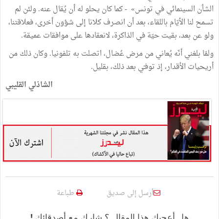
الشأن
السينمائي
في
تونس
»
-
كما
كان
يحلو
له
أن
يُقال
عنه
.
ولئن
لم
تسمح
لنا
الأيّام
باللقاء،
بعد
أن
انصرف
كلانا
إلى
شؤون
أخرى،
فعلاقتنا،
ولو
عن
بعد،
بقيت
حيّة
في
الذاكرة،
لانعقادها
على
موافقات
عميقة
.
ولمّا
بلغني
أنّه
يُعاني
من
مرض
عُضال،
اتصلت
به
تلفونيا
.
وكان
ذلك
من
أريحيات
الأقدار،
إذ
توفـّي
بعد
ذلك،
بقليل.
الشاذلي
القليبي
أرسل إلى صديق
طباعة
هل أعجبك هذا المقال ؟ شارك مع أصدقائك !