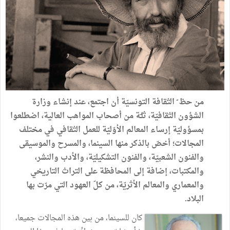
من
حظ
الثقافة
التونسيّة
أن
اجتمع،
عند
إنشاء
وزارة
الشؤون
الثقافيّة،
ثلـّة
من
أصحاب
المواهب
العالية،
اضطلعوا
بمسؤوليّة
إرساء
المعالم
الأوّليّة
للعمل
الثقافي
في
مختلف
المجالات؛
أخصّ
بالذكر
منها
السينما،
والمسرح
والموسيقى
والفنون
الشعبيّة،
والفنون
التشكيليّة،
والأدب
والنشر،
والمكتبات،
إضافة
إلى
المحافظة
على
التراث
التاريخي
والمعماري
والمعالم
الأثريّة،
من
كلّ
العهود
التي
مرّت
بها
الب
لاد
.
كان
للسينما،
من
بين
هذه
المجالات
جميعا،