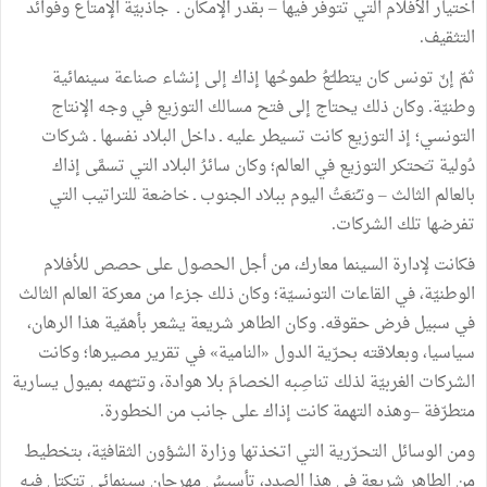
اختيار
الأفلام
التي
تتوفّر
فيها
–
بقدر
الإمكان
ـ
جاذبيّة
الإمتاع
وفوائد
التثقيف
.
ثمّ
إنّ
تونس
كان
يتطلـّعُ
طموحُها
إذاك
إلى
إنشاء
صناعة
سينمائية
وطنيّة
.
وكان
ذلك
يحتاج
إلى
فتح
مسالك
التوزيع
في
وجه
الإنتاج
التونسي؛
إذ
التوزيع
كانت
تسيطر
عليه
ـ
داخل
البلاد
نفسها
ـ
شركات
دُولية
تـَحتكر
التوزيع
في
العالم؛
وكان
سائرُ
البلاد
التي
تسمَّى
إذاك
بالعالم
الثالث
–
وتـُنعَتُ
اليوم
ببلاد
الجنوب
ـ
خاضعة
للتراتيب
التي
تفرضها
تلك
الشركات
.
فكانت
لإدارة
السينما
معارك،
من
أجل
الحصول
على
حصص
للأفلام
الوطنيّة،
في
القاعات
التونسيّة؛
وكان
ذلك
جزءا
من
معركة
العالم
الثالث
في
سبيل
فرض
حقوقه
.
وكان
الطاهر
شريعة
يشعر
بأهمّية
هذا
الرهان،
سياسيا،
وبعلاقته
بحرّية
الدول
«
النامية
»
في
تقرير
مصيرها
؛
وكانت
الشركات
الغربيّة
لذلك
تناصِبه
الخصامَ
بلا
هوادة،
وتتـّهمه
بميول
يسارية
متطرّفة
–وهذه
التهمة
كانت
إذاك
على
جانب
من
الخطورة
.
ومن
الوسائل
التحرّرية
التي
اتخذتها
وزارة
الشؤون
الثقافيّة،
بتخطيط
من
الطاهر
شريعة
في
هذا
الصدد،
تأسيسُ
مِهرجان
سينمائي
تتكتل
فيه