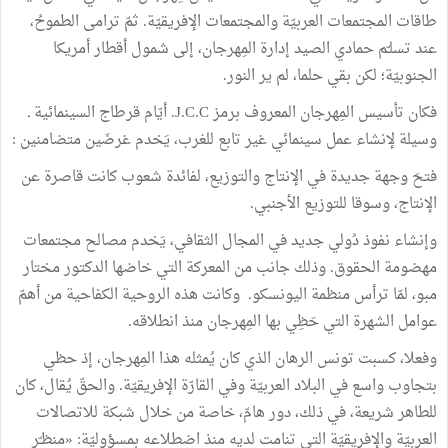
طاقات
المجتمعات
العربيّة
والمجتمعات
الإفريقيّة
.
ثمّ
ترامى
الطموحُ،
عند
تسلـّم
حمادي
الصيد
إدارة
المِهرجان،
إلى
شمول
أقطار
أمريكا
الجنوبيّة
؛
لكن
بقي
حلما،
لم
ير
النور
.
فكان
تأسيس
المِهرجان
المعروف
برمز
J.C.C
.
أيّام
قرطاج
السينمائية
ـ
وسيلة
لإنشاء
عمل
سينمائي
غير
تابع
للغرب،
يَخدم
غرضَين
متضامنين
:
فتحَ
وجهة
جديدة
في
الإنتاج
والتوزيع،
لفائدة
شعوب
كانت
قاصرة
عن
الإنتاج،
وسوقا
للتوزيع
الأجنبي.
وإنشاء
نفوذ
دُولي
جديد
في
المجال
الثقافي،
يَخدم
مصالح
مجتمعات
مهضومة
الحقوق
.
وذلك
جانب
من
المعركة
التي
خاضها
الدكتور
مختار
مبو،
لمّا
ترأس
منظمة
اليونسكو
.
وكانت
هذه
الروحية
الكفاحية
من
أهمّ
عوامل
الشهرة
التي
حَظِي
بها
المِهرجان
منذ
انطلاقه
.
وفعلا،
كسبت
تونس
الرهان
الذي
كان
يُمثله
هذا
المِهرجان،
إذ
حظي
بتجاوب
واسع
في
البلاد
العربيّة
وفي
القارّة
الإفريقيّة
.
والحقّ
يُقال،
كان
للطاهر
شريعة،
في
ذلك،
دور
هامّ،
خاصة
من
خلال
شبكة
للاتصالات
العربيّة
والإفريقيّة
التي
تنامت
لديه
منذ
اضطلاعه
بمسؤوليّة
:
«
منظـّر