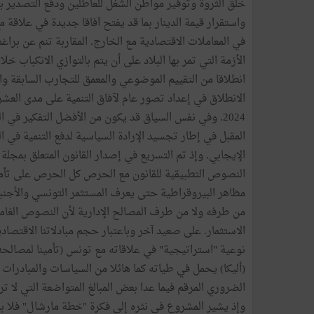
خلق
الثروة
وتوفير
مواطن
الشغل
للعاطلين
ودفع
التصدير
ب
واستقرار
قيمة
الدينار
بما
قد
يفتح
آفاقا
جديدة
في
علاقة
م
في
المعاملات
الاقتصادية
مع
الخارج
.
المقاربة
تنم
عن
براغم
الأزمة
التي
تمر
بها
البلاد
على
أن
يتم
بالتوازي
الانكباب
خلا
انطلاقا
من
التقييم
الموضوعي
والمعمق
للتجارب
السابقة
وا
الانطلاق
في
إعداد
تصور
عام
لآفاق
التنمية
على
مدى
العشر
2024.
وفي
نفس
السياق
قد
يكون
من
الأفضل
التفكير
في
ا
المقبل
في
إطار
تجسيد
الإرادة
السياسية
لدفع
التنمية
في
ا
الإيجابي
.
وإذ
تم
التسريع
في
إصدار
القانون
المتعلق
بمجلة
النصوص
التطبيقية
للقانون
مع
الحرص
كل
الحرص
على
تأم
مظاهر
البيروقراطية
حتى
يعرف
المستثمر
التونسي
والأجنب
من
طرفه
ولا
من
طرف
المصالح
الإدارية
لأن
النصوص
الغا
الاستثمار
.
على
صعيد
آخر
وباعتبار
حجم
مبادلاتنا
الاقتصادي
نوعية
"
استراتيجية
"
في
علاقاته
مع
تونس
(
تأمينا
لمصالحه
(
أليكا
)
يحمل
في
طياته
كما
هائلا
من
السياسات
والمبادرات
الضروري
المرقم
فيما
عدا
بعض
المبالغ
المتواضعة
التي
لا
تر
وإذ
يشير
المشروع
في
نثره
إلى
فكرة
"
خطة
مارشال
"
فلا
ب