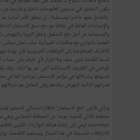
بالطبع
ضمانات
النجاح
لا
تقتصر
على
عقد
المؤتمر
في
حد
ذ
يكون
الحضور
في
مستوى
الطموحات
داخليا
وخارجيا
من
ح
بالتفاعل
معها
حاضرا
ومستقبلا
،
بل
يتعلق
الأمر
أساسا
بما
ب
والإجراءات
العالقة
في
علاقة
مع
رفع
نسق
الاستثمار
الداخل
والمستدامة
من
أجل
دفع
التشغيل
وخلق
الثروة
والنهوض
با
المعنية
بالتوازي
مع
مناقشات
الميزانية
صلب
لجان
مجلس
ن
الأطراف
المتفاوضة
إلى
التوافقات
الضرورية
قبل
نهاية
شهر
للسنة
القادمة
بدون
حيف
ولا
ابتزاز
لأي
طرف
على
حساب
آ
الوطني
في
الظروف
الاستثنائية
التي
تمر
بها
البلاد
.
وقد
يك
لضيوفها
وشركائها
في
مؤتمر
الاستثمار
ليزدادوا
ثقة
في
مصد
قدراتهم
الذاتية
للنهوض
ببلادهم
وفي
التعامل
مع
شركائهم
ويأتي
قانون
"
دفع
الاستثمار
"
كنظام
استثنائي
للتحفيز
لفترة
مخطط
ثلاثي
للتنمية
عوضا
عن
المخطط
الخماسي
وهي
مق
sauvetage)
ترمي
إلى
إعادة
هيكلة
التوازنات
الكبرى
للاقتص
للانزلاقات
المسجلة
في
هذا
المجال
ويستعيد
الاقتصاد
تواز