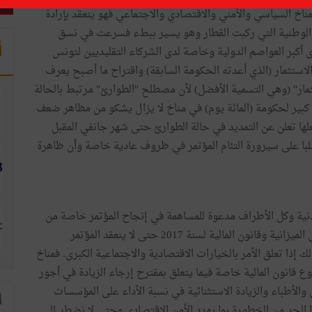
مناخ
السياسي
والأمني
والاقتصادي
والاجتماعي
فهو
ينعقد
بإرادة
الوطنية
التي
ركبت
القطار
وهو
يسير
ببطء
فسرعت
في
نسق
أ
ى
أكبر
العواصم
الدولية
وخاصة
لدى
الشركاء
التقليديين
لتونس
لاستثمار
(
الذي
أعدته
الحكومة
السابقة
)
واقتراح
ما
أصبح
يعرف
مار
" (
وهي
التسمية
الأفضل
)
لأن
مصطلح
"
الطوارئ
"
مرتبط
بالحالة
كبير
لحكومة
(
المائة
يوم
)
في
مناخ
لا
يزال
يشكو
من
مظاهر
ضعف
ها
تعلن
عن
التمديد
في
حالة
الطوارئ
حتى
شهر
جانفي
المقبل
با
على
سيرورة
التئام
المؤتمر
في
ظروف
عادية
خاصة
وأن
ظاهرة
نية
وكل
الأطراف
مدعوة
للمساهمة
في
إنجاح
المؤتمر
خاصة
من
الميزانية
وقانون
المالية
لسنة
2017
حتى
لا
ينعقد
المؤتمر
لك
إذا
تعلق
الأمر
بالخيارات
الاقتصادية
والاجتماعية
الكبرى
.
فمناخ
وع
قانون
المالية
خاصة
فيما
يتعلق
بمقترح
إرجاء
الزيادة
في
أجور
والأطباء
والزيادة
الاستثنائية
في
نسبة
الأداء
على
المؤسسات
ا
الحد
من
الخطورة
بما
يهدد
الأمن
الاقتصادي
وحتى
لا
نضطر
إلى