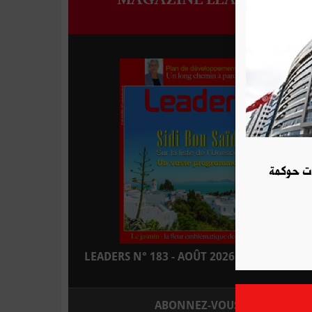
ات حوكمة
LEADERS N° 183 - AOÛT 2026 : EN KIOSQUE
ABONNEZ-VOUS