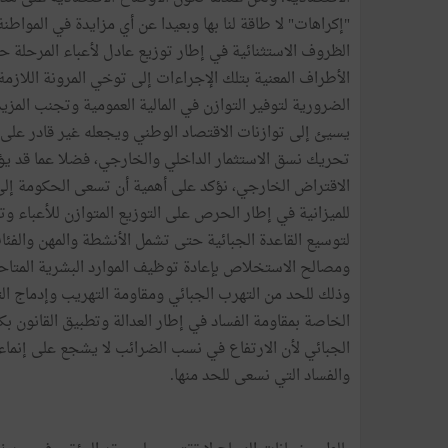
"
إكراهات
"
لا
طاقة
لنا
بها
وبعيدا
عن
أي
مزايدة
في
المواطنة
الظروف
الاستثنائية
في
إطار
توزيع
عادل
لأعباء
المرحلة
حت
الأطراف
المعنية
بتلك
الإجراءات
إلى
توخي
المرونة
اللازمة
الضرورية
لتوفير
التوازن
في
المالية
العمومية
وتجنب
المزي
يسيئ
إلى
توازنات
الاقتصاد
الوطني
ويجعله
غير
قادر
على
تحريك
نسق
الاستثمار
الداخلي
والخارجي،
فضلا
عما
قد
يؤ
الاقتراض
الخارجي،
نؤكد
على
أهمية
أن
تسعى
الحكومة
إل
للميزانية
في
إطار
الحرص
على
التوزيع
المتوازن
للأعباء
وت
لتوسيع
القاعدة
الجبائية
حتى
تشمل
الأنشطة
والمهن
والفئا
ومصالح
الاستخلاص
بإعادة
توظيف
الموارد
البشرية
المتاح
وذلك
للحد
من
التهرب
الجبائي
ومقاومة
التهريب
وإدماج
ال
الخاصة
بمقاومة
الفساد
في
إطار
العدالة
وتطبيق
القانون
بك
الجبائي
لأن
الارتفاع
في
نسب
الضرائب
لا
يشجع
على
إنماء
والفساد
التي
نسعى
للحد
منها
.