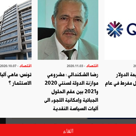
اقتصاد
اقتصاد
- 2020.10.07
- 2020.11.03
ة الدولار
رضا الشكندالي : مشروعي
تونس: ماهي آلي
 مفرط في عام
موازنة الدولة لسنتي 2020
الاستثمـار ؟
و2021 بين عقم الحلول
الجبائية وإمكانية اللجوء الى
آليات السياسة النقدية
نس
2020
الدولي
لدعم
التنمية
الاقتصادية
والاجتماعية
المستدامة
"
الغاء
أخرا
عن
موعده
(
أي
ست
سنوات
بعد
الثورة
وسنتين
بعد
انتخابات