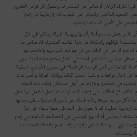
في
الظرف
الراهن
لا
مناص
من
استشراف
وتفعيل
كل
فرص
التعاون
لى
الصعيد
الداخلي
وللتوقي
من
التهديدات
الإرهابية
في
إطار
لحرص
على
تأمين
السيادة
الوطنية
.
أن
الأمر
يتعلق
بمصير
أمة
بأكملها
وبهيبة
الدولة
وبقائها
في
ظل
بمختلف
أطيافهم
وانطلاقا
من
هذا
القاسم
المشترك
فلا
مناص
من
للوضع
الراهن
في
البلاد
من
كل
جوانبه
السياسية
والاقتصادية
ميثاق
سياسي
-
اقتصادي
-
اجتماعي
شامل
يجمع
حوله
التونسيون
لحة
الشاملة
من
أجل
الوحدة
الوطنية
"
في
غضون
الأسابيع
المقبلة
قة
في
إطار
توافقات
وطنية
تجنب
البلاد
ويلات
الفرقة
والصراعات
لوطنية
في
تضامنها
وتآزرها
من
أجل
استكمال
إعادة
بناء
الدولة
التأكيد
كل
الـتأكيد
على
إعادة
الاعتبار
لقيمة
العمل
فالعمل
ثم
العمل
مة
تأكل
من
يد
غيرها
وذلك
فضلا
عن
تأمين
الإستقواء
على
مجابهة
ت
إرهابية
خطيرة
قد
لا
نقوى
على
التعاطي
معها
بنجاح
في
ظل
لاستثناء
التونسي
أو
الربيع
التونسي
هي
المصالحة
الشاملة
في
إطار
خ
حضاري
يسوده
التضامن
والوئام
والتسامح
والعدالة
الاجتماعية
المؤسسات
.