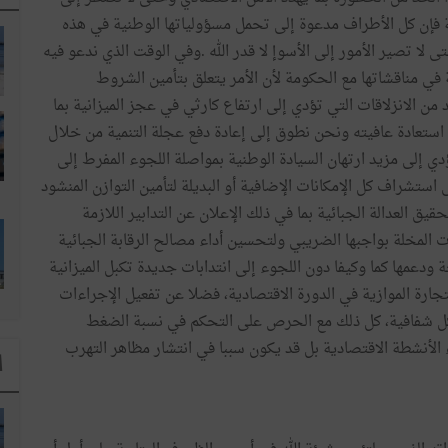
فإن
كل
الأطراف
مدعوة
إلى
تحمل
مسؤولياتها
الوطنية
في
هذه
ى
لا
تصير
الأمور
إلى
الأسوإ
لا
قدر
الله
.
وفي
الوقت
الذي
ندعو
فيه
في
مناقشاتها
مع
الحكومة
لأن
الأمر
يتعلق
بتأمين
الشروط
د
من
الانزلاقات
التي
تؤدي
إلى
ارتفاع
كارثي
في
عجز
الميزانية
بما
استعادة
عافيته
ونحن
نطوق
إلى
إعادة
دفع
عجلة
التنمية
من
خلال
دي
إلى
مزيد
ارتهان
السيادة
الوطنية
بمواصلة
اللجوء
المفرط
إلى
ى
استشراف
كل
الإمكانات
الإضافية
أو
البديلة
لتأمين
التوازن
المنشود
حقيق
العدالة
الجبائية
بما
في
ذلك
الإعلان
عن
التدابير
اللازمة
ت
المخلة
بواجبها
الضريبي
ولتحسين
أداء
مصالح
الرقابة
الجبائية
ة
ودعمها
كما
وكيفا
دون
اللجوء
إلى
انتدابات
جديدة
تكبل
الميزانية
تجارة
الموازية
في
الدورة
الاقتصادية،
فضلا
عن
تفعيل
الإجراءات
ل
شفافية،
كل
ذلك
مع
الحرص
على
التحكم
في
نسبة
الضغط
الأنشطة
الاقتصادية
بل
قد
يكون
سببا
في
انتشار
مظاهر
التهرب
ا