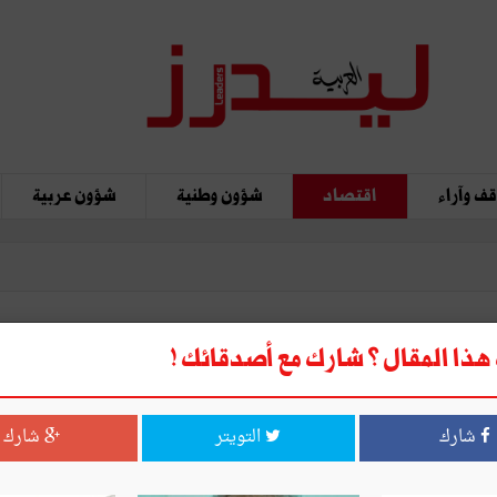
ف وآراء
اقتصاد
شؤون وطنية
شؤون عربية
ذا المقال ؟ شارك مع أصدقائك !
ح ...
شارك
التويتر
شارك