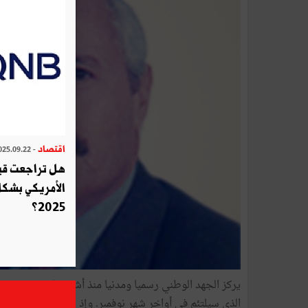
اقتصاد
- 2025.09.22
هل تراجعت قيم
الأمريكي بشكل
2025؟
يركز
الجهد
الوطني
رسميا
ومدنيا
منذ
أشهر
على
"
مؤتمر
تو
الذي
سيلتئم
في
أواخر
شهر
نوفمبر
.
وإذ
يأتي
هذا
المؤتمر
مت