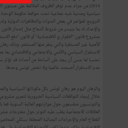
2014)
من
جراء
عدم
توفر
الظروف
الملائمة
على
مستوى
ال
سياسية
ومدنية
شبه
جماعية
تحت
حوكمة
حكومة
الوحدة
الترويج
للمؤتمر
في
بعض
الندوات
والتظاهرات
الدولية
ولد
والإعداد
له
بما
يتيسر
من
شروط
النجاح
مثل
إصدار
قانون
ا
بمشروع
قانون
"
الطوار
ئ
الاقتصادية
"
أو
قانون
"
دفع
الاستث
الأمنية
غير
المستقرة
والتي
ينفر
منها
المستثمر،
وذلك
رهان
الاستقرار
السياسي
والأمني
والاجتماعي
والاقتصادي
بما
جعل
تحسبا
لما
عسى
أن
يجد
على
الساحة
من
أحداث
قد
تؤثر
سل
عدم
الاستقرار
أصبحت
عالمية
ولا
تخص
تونس
وحدها
.
والرهان
اليوم
هو
رهان
تونس
بكل
مكوناتها
السياسية
والمد
خلال
إيجاد
التوافقات
السياسية
الضرورية
لتمرير
مشروعي
والتونسيون
منقسمون
حول
موازنتهم
المالية
السنوية
فما
با
العلاقات
الاجتماعية
يغلب
عليه
التوتر
حول
مقترحات
مشر
القطاع
العام
والإجراءات
الجبائية
المتعلقة
بسلكي
المحامين
الاقتصادية
.
ولكن
عندما
تكون
الأوضاع
الاقتصادية
على
هذا