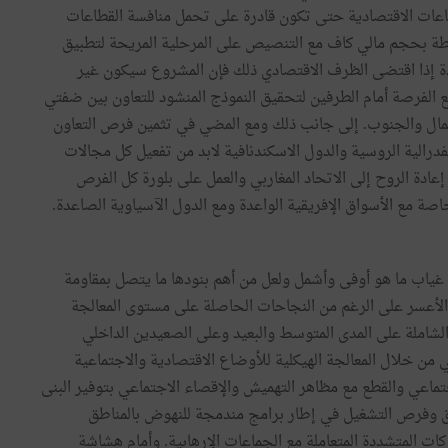
اعات
الاقتصادية
حتى
تكون
قادرة
على
تحمل
منافسة
القطاعات
ة
بحجم
مالي
كاف
مع
التنصيص
على
المرحلية
المريحة
لتطبيق
ة
إذا
اقتضى
الظرف
الاقتصادي
ذلك
فإن
المشروع
سيكون
غير
الفرصة
أمام
الطرفين
لتحقيق
النموذج
المنشود
للتعاون
بين
ضفتي
مال
والجنوب
.
إلى
جانب
ذلك
ومع
المضي
في
تثمين
فرص
التعاون
فدرالية
الروسية
والدول
الاسكندنافية
لابد
من
تفعيل
كل
مجالات
إعادة
الروح
إلى
الاتحاد
المغاربي
والعمل
على
بلورة
كل
الفرص
اصة
مع
الأسواق
الإفريقية
الواعدة
ومع
الدول
الآسياوية
الصاعدة
.
غياب
ما
هو
أوفى
وأشمل
ولعل
من
أهم
بنودها
ما
يتصل
بمقاومة
لأعسر
على
الرغم
من
النجاحات
الحاصلة
على
مستوى
المعالجة
لشاملة
على
المدى
المتوسط
والبعيد
وعلى
الصعيدين
الداخلي
ي
من
خلال
المعالجة
الهيكلية
للأوضاع
الاقتصادية
والاجتماعية
تماعي
والقطع
مع
مظاهر
التهميش
والإقصاء
الاجتماعي
بتوفير
البنى
ق
وفرص
التشغيل
في
إطار
برامج
مندمجة
للنهوض
بالمناطق
كات
المتشددة
المتعاملة
مع
الجماعات
الإرهابية
.
وأمام
هشاشة