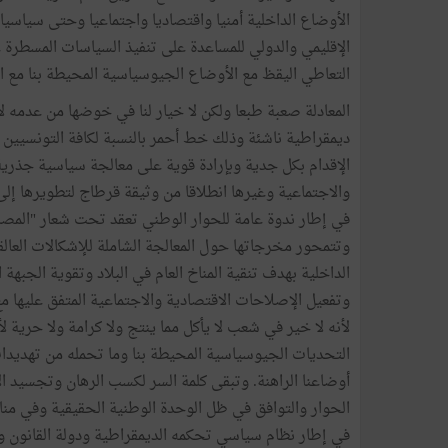
الأوضاع
الداخلية
أمنيا
واقتصاديا
واجتماعيا
وحتى
سياسيا
الإقليمي
والدولي
للمساعدة
على
تنفيذ
السياسات
المسطرة
ع
التعاطي
اليقظ
مع
الأوضاع
الجيوسياسية
المحيطة
بنا
مع
ا
المعادلة
صعبة
طبعا
ولكن
لا
خيار
لنا
في
خوضها
من
عدمه
ل
ديمقراطية
ناشئة
وذلك
خط
أحمر
بالنسبة
لكافة
التونسيين
الإقدام
بكل
جدية
وبإرادة
قوية
على
معالجة
سياسية
جذرية
والاجتماعية
وغيرها
انطلاقا
من
وثيقة
قرطاج
لتطويرها
إلى
في
إطار
ندوة
عامة
للحوار
الوطني
تعقد
تحت
شعار
"
المصا
وتتمحور
مخرجاتها
حول
المعالجة
الشاملة
للإشكالات
العال
الداخلية
بهدف
تنقية
المناخ
العام
في
البلاد
وتقوية
الجبهة
ا
وتفعيل
الإصلاحات
الاقتصادية
والاجتماعية
المتفق
عليها
مع
لأنه
لا
خير
في
شعب
لا
يأكل
مما
ينتج
ولا
كرامة
ولا
حرية
لأ
التحديات
الجيوسياسية
المحيطة
بنا
وما
تحمله
من
تهديدا
أوضاعنا
الراهنة
.
وتبقى
كلمة
السر
لكسب
الرهان
وتجسيد
ا
الحوار
والتوافق
في
ظل
الوحدة
الوطنية
الحقيقية
وفي
منا
في
إطار
نظام
سياسي
تحكمه
الديمقراطية
ودولة
القانون
و