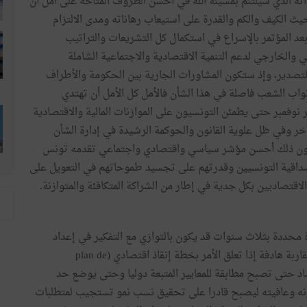
اته
الذي
سيلتئم
بمشيئة
الله
في
أحسن
الظروف
المتاحة
على
أمل
أن
يث
الكيف
والكم
والقدرة
على
استيعاب
رهاناته
ومدى
الالتزام
عد
المؤتمر
بالإسراع
في
استكمال
كل
التشريعات
والتراتيب
ي
والخارجي
لدعم
التنمية
الاقتصادية
والاجتماعية
الشاملة
لتصدير،
وإذ
ستكون
المشاورات
الجارية
بين
الحكومة
والأطراف
واب
الشعب
فاصلة
في
هذا
الشأن
فالأمل
كل
الأمل
أن
تهتدي
نوفمبر
حتى
يطمئن
التونسيون
على
الموازنات
المالية
والاقتصادية
خر
وفي
ظل
علوية
القانون
والحوكمة
الرشيدة
في
إدارة
الشأن
ون
ذلك
أحسن
مؤشر
سياسي
واقتصادي
واجتماعي
تقدمه
تونس
اقية
التونسيين
وقدرتهم
على
تجسيد
طموحاتهم
في
التعويل
على
الاقتصاديين
بكل
جدية
في
إطار
من
الشراكة
المتكافئة
والمتوازنة
.
محددة
بثلاث
سنوات
قد
يكون
بالتوازي
مع
التفكير
في
إعداد
اربة
هادفة
إذا
تعلق
الأمر
بخطة
إنقاذ
اقتصادي
(plan de
اد
حتى
تصبح
مطابقة
للمعايير
المتبعة
دوليا
وحتى
يوضع
حد
نه
وعافيته
ليصبح
قادرا
على
تحقيق
نسب
نمو
تستجيب
لمتطلبات