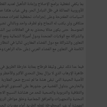
بما
يكفي
لتغطية
برامج
الإصلاح
وإعادة
التأهيل
لعديد
القط
الأوروبية
المماثلة
في
ظل
التبادل
الحر
.
وفي
غياب
هكذا
خط
السياسات
المقترحة
وعلى
إجراءات
تحفظية
لفترات
محدد
متكافئ
ولن
يكتب
له
النجاح
ولو
لطرف
واحد
وبالتالي
تضيع
المتوسط
حتى
يكون
مثالا
يحتذى
به
في
العلاقات
بين
الش
والشراكة
مع
الولايات
المتحدة
ودول
أميركا
الشمالية
ومع
ال
التعاون
والشراكة
مع
دول
الفضاء
المغاربي
ثنائيا
في
انتظار
الكامنة
في
التعاون
مع
الفضاء
العربي
(
على
حاله
الراهن
)
وخ
فيما
عدا
ذلك
تبقى
وثيقة
قرطاج
بمثابة
خارطة
الطريق
في
ظاهرة
الإرهاب
الذي
لا
يزال
يمثل
التحدي
الأكبر
والأخطر
وا
الأمنية
الحينية
التي
تبقى
هشة
ما
لم
تندرج
ضمن
المقاربة
ا
والخارجي
بتناول
القضية
من
جذورها
على
المستوى
الوطن
والثقافية
والتربوية
والصحية
للحد
من
هشاشة
النسيج
الاج
التحتية
والتجهيزات
والمرافق
الجماعية
وخلق
مواطن
الرز
المهمشة
أو
غير
المحظوظة
لقطع
الطريق
أمام
مغريات
الحر