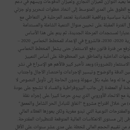
ما
يعيد
التوازن
للميزان
التجاري
ولميزان
الدفوعات
ويسهم
في
دعم
ع
الطوق
على
المدى
المتوسط
إلى
اتخاذ
خطوات
لتحرير
ولو
جزئي
اتية
سياسية
وواقعية
اقتصادية
تعتمد
المرحلية
في
التعاطي
مع
ل
الفترة
المقبلة
على
تحيين
منوال
التنمية
الشاملة
والمستدامة
عتبارا
لمستجدات
المرحلة
الجديدة،
ثم
يتم
على
هذا
الأساس
ية
2020- 2030
،
فالشروع
في
الإعداد
للمخطط
الخماسي
2020 –
لرفع
من
فترة
قانون
دفع
الاستثمار
حتى
يشمل
المخطط
الخماسي
لجهات
الداخلية
والمناطق
غير
المحظوظة
على
أساس
التمييز
الاستثمار
(
للضرورة
)
وبعد
تأخير
كبير
فالأهم
هو
الإسراع
في
نشر
ين
الدقة
والوضوح
وتيسير
الإجراءات
واختصار
الآجال
واجتناب
ي
ما
له
وما
عليه
بكل
سهولة
وبدون
الحاجة
إلى
تأويل
النصوص
لا
مضة
أو
المعقدة
إلى
جانب
البيروقراطية
والفساد
لا
تشجع
على
عودة
ة
مع
الاتحاد
الأوروبي
الذي
يبدي
حرصا
كبيرا
على
إجراء
نقلة
)
من
خلال
اقتراح
مشروع
"
اتفاق
للتبادل
الحر
الشامل
والمعمق
"
والمقترحات
النوعية
التي
تبدو
مغرية
ولكن
يعوزها
الغطاء
المالي
قى
إلى
مستوى
الانعكاسات
المالية
المتوقعة
للتنظيرات
المقترحة
.
د
من
تقييم
الحجم
المالي
للخطة
على
مدى
عشر
سنوات
على
الأقل