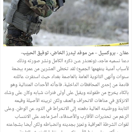
عمّان - بروكسيل – من موفد ليدرز الخاصّ، توفيق الحبيّب-
دعنا نسميه ماجد، (ونعتـذر عـــن ذكره الكامل ونشر صورته وذلك
لأسباب أمنية يتفهمها الجميع) لقد تخطى العشرين من عمره ببضعة
سنوات وأنهى الثانوية العامة بالعاصمة بغداد حيث استقرت عائلته
قادمة من إحدى المحافظات الداخلية. فاجأته الأحداث المتتالية وهو
بالكاد يخرج من طفولته ويقبل على أولى فترات شبابه وكان على وشك
الانزلاق في متاهات الانحراف والعنف ولكن تربيته الأصيلة وقيمه
الثابتة ووطنيته العالية دفعته إلى الانخراط في الذود عن الوطن. وعلى
الرغم من تحذيرات الأقارب والأصدقاء، أصرّ ماجد على الانتساب
لقوات الشرطة العراقية وتميّز بجديته وانضباطه ولكن أيضا بشجاعته