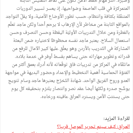
وصبره. أكثر مهام حفظ الأمن تكون على نقاط التفتيش الثابتة
المتمركزة في قلب العاصمة وضواحيها، إذ يعسر تسيير الدوريات
المتنقّلة بكثافة وانتظام، حسب تطور الأوضاع الأمنية، ولا يقلّ التواجد
بالمواقع الثابتة من مخاطر لأنّ الإرهاب لا يرحم أحدا ولكن ماجد تعلّم
بالفطرة ومن خلال التدريبات الأوليّة اليقظة وحسن التصرف وحسن
استعمال السلاح. يعتبر ماجد نفسه محظوظا لاختياره ضمن البعثة
المشاركة في التّدريب بالأردن وهو يعلّق عليها كبير الآمال للرفع من
قدراته وتطوير مهاراته حتى يساهم بقسط أوفر في خدمة بلاده.
ماتلقّاه في المركز من تدريبات فاق توقّعاته لأنه أدرك بعمق أكثر من
الفتوّة الحماسية أهمية التخطيط والإعداد وحضور البديهة في مواجهة
العدو وروح الفريق الواحد. شهادة التّخرّج يعتبرها ماجد وسام تتويج
يوشّح صدره ولكنّها أيضا عقد نصر وانتصار يلتزم بتحقيقه كل يوم
حتى يستتبّ الأمن ويسترد العراق عافيته ورخاءه.
لقراءة المزيد:
العـراق: كيف سيتم تحرير الموصل قريبا؟