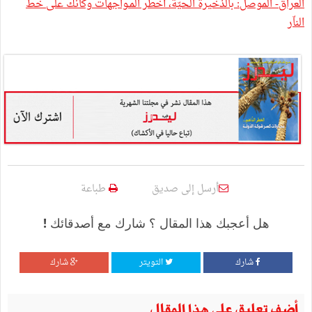
العراق- الموصل: بالذخيرة الحيّة، أخطر المـواجهات وكأنّك على خطّ
الناّر
أرسل إلى صديق
طباعة
هل أعجبك هذا المقال ؟ شارك مع أصدقائك !
شارك
التويتر
شارك
أضف تعليق على هذا المقال