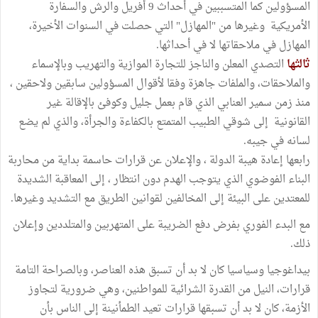
المسؤولين كما المتسببين في أحداث 9 أفريل والرش والسفارة
الأمريكية وغيرها من "المهازل" التي حصلت في السنوات الأخيرة،
المهازل في ملاحقاتها لا في أحداثها.
ثالثها
التصدي المعلن والناجز للتجارة الموازية والتهريب وبالإسماء
والملاحقات، والملفات جاهزة وفقا لأقوال المسؤولين سابقين ولاحقين ،
منذ زمن سمير العنابي الذي قام بعمل جليل وكوفئ بالإقالة غير
القانونية إلى شوقي الطبيب المتمتع بالكفاءة والجرأة، والذي لم يضع
لسانه في جيبه.
رابعها إعادة هيبة الدولة ، والإعلان عن قرارات حاسمة بداية من محاربة
البناء الفوضوي الذي يتوجب الهدم دون انتظار ، إلى المعاقبة الشديدة
للمعتدين على البيئة إلى المخالفين لقوانين الطريق مع التشديد وغيرها.
مع البدء الفوري بفرض دفع الضريبة على المتهربين والمتلددين وإعلان
ذلك.
بيداغوجيا وسياسيا كان لا بد أن تسبق هذه العناصر، وبالصراحة التامة
قرارات، النيل من القدرة الشرائية للمواطنين، وهي ضرورية لتجاوز
الأزمة، كان لا بد أن تسبقها قرارات تعيد الطمأنينة إلى الناس بأن