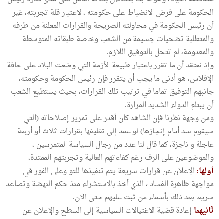
الحكومة على فرض الانضباط على حكومته ، لاعتبار قلة تجربته، غير
أن رئيس الحكومة في محاولته الصريحة والقرارات المعلنة من طرفه
والمتطلبة تضحيات جسيمة من الشعب وخاصة طبقاته المتوسطة
والمعدومة، لم تتحل بالتوفيق اللازم.
وإذ نعتقد أن ما تقرر باعتبار طبيعة الأزمة التي وضعت البلاد على حافة
الإفلاس، هو أدنى ما يجب أن يتقرر فإن رئيس الحكومة وحكومته،
جانبهم التوفيق تماما في ترتيب تلك القرارات، بحيث يستطيع الشعب
أن يبتلع الدواء الشديد المرارة.
ومن وجهة نظرنا فإن الشاهد كان أقدر على تمرير إصلاحاته (التي
سيقوم سد أمام إنجازها) لو عمد إلى تغليفها بقرارات ثلاث أو أربعة
عاجلة و ناجزة، كما قال لنا عدد من رجال السياسة المتمرسين ،
والموضوعين على الرف رغم كفاءتهم العالية وتجربتهم الممتدة،
أولها:
الإعلان عن قرارات سريعة يتم تنفيذها للتو وعلى الفور في
مواجهة ظاهرة الفساد ، الذي أخذ بالاستشراء منذ حكم النهضة وتصاعد
سريعا بعد ذلك بأسماء من ثبت عليهم حتى الآن.
ثانيهما
إعادة قضية الاغتيالات السياسية إلى السطح والإعلان عن