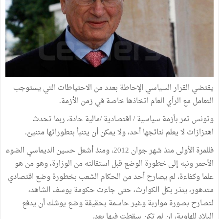
يقتضي القرار السياسي الإحاطة بعدد من الاحتياطات التي يستوجب
التعامل مع الرأي العام اتخاذها خاصة في زمن الأزمة.
وتونس تمر بأزمة سياسية / اقتصادية /مالية حادة، ربما تحدث
اهتزازات لا يعلم نتائجها أحد، ولا يمكن أن يتنبأ بتطوراتها متنبئ.
فللمرة الأولى منذ شهر جوان 2012، ومنذ أشعل حسين الديماسي الضوء
الأحمر ونبه إلى خطورة الوضع قبل استقالته من الوزارة، وهو من هو
علما وكفاءة، لم يصارح أحد من الحكام الشعب بخطورة وضع اقتصادي
متدهور، ينذر بكل الكوارث، حتى جاءت حكومة يوسف الشاهد،
لتصارح بصورة مواربة وغير حاسمة بحقيقة وضع يوشك أن يدفع
البلاد للهاوية، إن لم تكن سقطت فيها بعد.