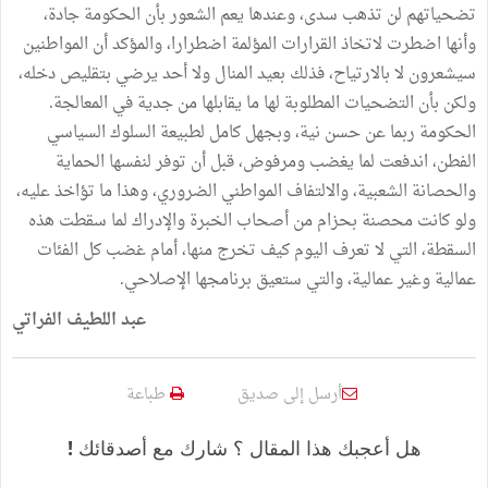
تضحياتهم لن تذهب سدى، وعندها يعم الشعور بأن الحكومة جادة،
وأنها اضطرت لاتخاذ القرارات المؤلمة اضطرارا، والمؤكد أن المواطنين
سيشعرون لا بالارتياح، فذلك بعيد المنال ولا أحد يرضي بتقليص دخله،
ولكن بأن التضحيات المطلوبة لها ما يقابلها من جدية في المعالجة.
الحكومة ربما عن حسن نية، وبجهل كامل لطبيعة السلوك السياسي
الفطن، اندفعت لما يغضب ومرفوض، قبل أن توفر لنفسها الحماية
والحصانة الشعبية، والالتفاف المواطني الضروري، وهذا ما تؤاخذ عليه،
ولو كانت محصنة بحزام من أصحاب الخبرة والإدراك لما سقطت هذه
السقطة، التي لا تعرف اليوم كيف تخرج منها، أمام غضب كل الفئات
عمالية وغير عمالية، والتي ستعيق برنامجها الإصلاحي.
عبد اللطيف الفراتي
أرسل إلى صديق
طباعة
هل أعجبك هذا المقال ؟ شارك مع أصدقائك !