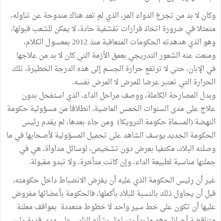
وكان لا بد من تجرع الدواء المر، الذي لم تعد هناك مندوحة عن تناوله،
متمثلا في ضرورة اتخاذ قرارات تقشفية حادة، لا يمكن للشعب قبولها،
وهو الذي هدهدته الحكومات المتعاقبة منذ 2012 بمعسول الكلام،
ومنعت عنه الشعور التدريجي بعمق الأزمة التي كان لا بد من علاجها
في الإبان، حتى لا ترتفع حرارة الجسم إلى هذه الدرجة الخطيرة، تلك
الحرارة التي تعتبر عرضا للمرض لا المرض نفسه.
وبدل المصارحة الكاملة، ووصف مراحل الداء، الذي استفحل بدون
علاج على مدى السنوات الخمس الماضية، انطلاقا من مسؤولية حكومة
النهضة (المسماة حكومة الترويكا) ومن جاء بعدها، لم يقدم رئيس
الحكومة الجديد يوسف الشاهد على تحميل المسؤولية لأصحابها في ما
وصلته البلاد، مكتفيا بعرض دون تشخيص، لوسائل مداواة، هي في
جملتها مناسبة لطبيعة الداء، وإن كانت متأخرة، ولا تبدو مقبولة.
غير أن رئيس الحكومة الذي عليه أن يفرض الانضباط داخل حكومته،
قبل أن يحاول ذلك بالنسبة للبلاد بأكملها، فالحكومة بأعضائها مفروض
عليها أن تكون على خط سير واحد لا خطوط متعددة بمواقف معلنة
متناقضة أحيانا، وهو ما بدأ يتساءل بشأنه الناس على مدى قدرة رئيس