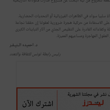
عفه
للخروج
من
تيه
البحـث
عن
مشروع
صارت
مكوّناته
التاريخية
ءً
سلبيا
سواء
في
الظاهرات
الفيزيائية
أو
التحديات
الحضارية
.
على
الاستفادة
من
حركية
هجرة
ضرورية
لعقولنا
إن
حققنا
نجاعة
لة
وكفاءاته
القادرة
على
التقليص
الجدّي
من
آثار
التباينات
الكبرى
العقول
المهاجرة
ومساعيهم
المميزة
.
د
.
احميده
الـــنيــفــر
رئيس
رابطة
تونس
للثفافة
والتعدد