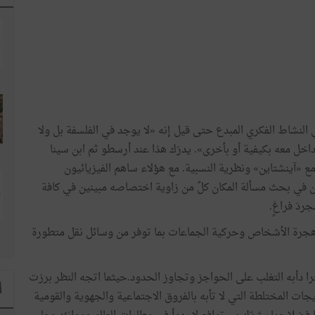
النشاط
الفكري
المبدع
حتى
قيل
إنه
«
لا
يوجد
في
الفلسفة
بل
ولا
داخل
معه
بكيفية
أو
بأخرى
»
.
يدرَك
هذا
عند
أرسطو
ثم
ابن
سينا
ع
«
آينشتاين
»
ونظرية
النسبية
.
مع
هؤلاء
ساهم
الفيزيائيون
ن
في
بحث
مسألة
المكان
كلٌ
من
زاوية
اختصاصه
مبينين
في
كافة
جردَ
فراغٍ
.
جرة
الأشخاص
وحركية
الجماعات
بما
توفر
من
وسائل
نقل
متطورة
ا
دأبه
التغلب
على
الحواجز
وتجاوز
الحدود
.
حيثما
اتجه
النظر
برزت
ا
يجات
المختلطة
التي
لا
تأبه
بالفروق
الاجتماعية
والجهوية
والقومية