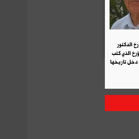
رخ الدكتور
ؤرخ الذي كتب
 دخل تاريخها