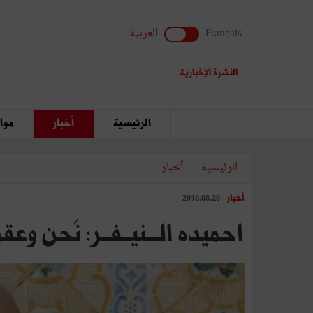
Français
العربية
النشرة الإخبارية
الرئيسية
أخبار
مواق
الرئيسية
أخبار
أخبار
- 2016.08.26
احميده الـــنيــفــر: نَحن‭ ‬وعقولُنا‭ ‬المهاجرة