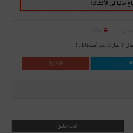
صديق
طباعة
قال ؟ شارك مع أصدقائك !
التويتر
شارك
اكتب تعليق