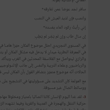
المعاني
الإنسانية
بقوله
:
سافر
تجد
عوضا
عمن
تفارقه
*
وانصب
فإن
لذيذ
العيش
في
النصب
إني
رأيتُ
ركود
الماء
يفسده
*
إن
سال
طاب
وإن
لم
يَجْـر
لم
يَـطِبِ
في
المستوى
التجريدي
احتّل
موضوع
المكان
حيّزا
هامـــا
في
في
المعرفة
النظرية
ميدان
لا
يدخل
فيه
مشكل
المكان
أو
يت
والرازي
ليتواصل
مع
الفلاسفة
المحدثين
في
الغرب
ويتأكد
م
والرياضيون
وعلماء
التربية
والنفس
إلى
جانب
الإثنــولوجيي
الحالات
أنّه
موضوع
متميّز
بتضافر
القول
بأن
المكان
ليس
مُ
مع
العولمة
كان
التشديد
على
مسؤوليتها
في
التشجيع
على
ه
ووسائط
اتصال
غير
مسبوقة
.
3-
لقد
غدا
اليوم
الإنسان
كائنا
اتصاليا
بامتياز
ومخلوقا
مهاجر
حركية
التنقل
والهجرة
في
المدينة
والقرية
وفيما
تشهده
الز