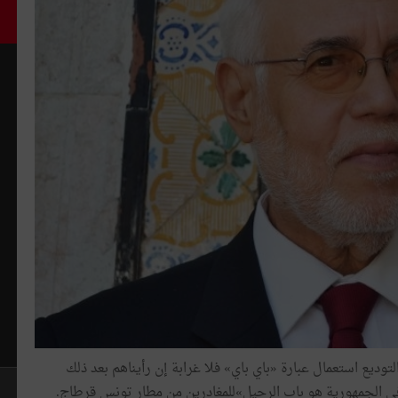
لتوديع
استعمال
عبارة
«
باي
باي
»
فلا
غرابة
إن
رأيناهم
بعد
ذلك
ي
الجمهورية
هو
باب
الرحيل»للمغادرين
من
مطار
تونس
قرطاج
.