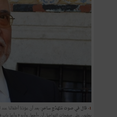
1-
قال
في
صوت
مُتَهَدِّجٍ
ساخرٍ
:
بعد
أن
عوّدْنا
أطفالَنا
عند
ا
يعلنون
على
صفحات
التواصل
أن
«
أجمل
وأروع
وأعزّ
باب
ف