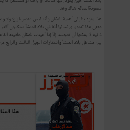
بلاد
المنشأ
حين
يعود
إليها
سائحا
أو
باحثا
أو
مستثمرا
ما
يس
مفقودةالمعالم
هناك
وهنا
.
هذا
يعود
بنا
إلى
أهمية
المكان
وأنه
ليس
عنصرَ
فراغ
ولا
وعا
معنى
هذا
تنمويا
وإنسانيا
أننا
في
بلاد
المنشأ
سنكــــون
أقدر
ذاتية
لا
يمكنها
أن
تتجسد
إلاّ
إذا
أعيدت
للمكان
عافيته
الفاع
بين
مشاغل
بلاد
المنشأ
وانتظارات
الجيل
الثالــث
والرابع
من