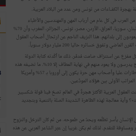
ة
بهجرة
الكفـــاءات
من
تونس
ومن
عدد
من
البلاد
العربية
.
من
العرب
في
كل
عام
من
أرباب
المهن
والمهندسين
والأطباء
أ
بنان،
سوريا،
العراق،
الأردن،
مصر،
تونس،
الجزائر،
المغرب
وأن
70
%
عودون
إلى
بلدانهم
.
هذا
النزيف
الناجم
عن
ارتحال
أصحاب
العقول
القرن
الماضي
وتفوق
خسائره
حاليا 200
مليار
دولار
سنوياً
.
ل
مفزع
عن
استنزاف
صامت
مُدمِّر
.
ذلك
ما
أكّدته
كتابة
الدولة
ج
يدرسون
ولا
يعود
منهم
في
نهاية
المطاف
إلا
10
%.
ما
تضيفه
هذه
طارات
عليا
وأصحاب
مهن
حرة
يكون
إلى
أوروبا
بـ
57
%
وأمريكا
المراتب
الأولى
بين
هؤلاء
المودِّعين
.
ت
العقول
العربية
الأكثرَ
هجرةً
في
العالم
تصحّ
فينا
قولة
شكسبير
ك»؟
وأية
معالجة
لهذه
الظاهرة
الشديدة
الصلة
بالتنمية
وبتجديد
الإنسان
يأسر
تطلّعه
ويحدّ
من
طموحه
.
من
ثم
كان
الترحّل
والنزوح
ومساوِقة
للتقدم
.
لذلك
لم
يكن
غريبا
إن
عبّر
الشاعر
العربي
عن
هذه
ا