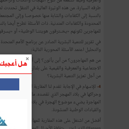
والعرقية
وفيما
تسمعه
من
تنوّع
اللهجات
واللكنات
وتزاحمها
طرقه
السيارة
.
من
هذه
الوتيرة
العالية
في
التنقل
تحددت
لد
بالنسبة
إلى
الكفاءات
والشابة
منها
خصوصـــا
وإلى
المجتمع
المحدودة
والكفاءات
المتدنية
.
ذات
الأسئلة
تطرح
أيضا
بالن
للمهاجرين
لكونهم
«
يخـــترقون
هويتنـــا
الوطنية
»
أو
«
يسرقو
في
تقرير
للتنمية
البشرية
الصادر
عن
برنامج
الأمم
المتحدة
والتحليل
اعتمد
الأسئلة
المحورية
التالية
:
من
هم
المهاجرون؟
من
أين
يأتون؟
إلى
أين
يذهبون؟
لماذا
ي
هل أعجبك ه
الاجتماعية
والمعرفية
والقيمية
على
بلدان
المنشأ
والمقصد
؟
من
أجل
تعزيز
التنمية
البشرية؟
4-
للإسهام
في
الإجابة
تقدم
لنا
المقاربة
الاجتماعية
-
الثقافية
وحراكها
في
بلاد
المهجر
الذي
تقصده
.
ما
تهتم
به
معالجة
أح
المهاجرة
يضيء
موضوع
الهجرة
في
بلاد
المنشأ
ضمن
إشكال
والقيادات
الوطنية
المنشودة
.
أفضل
من
اشتغل
على
هذه
المقاربة
للمهاجرين
إلى
الغرب
هو
Hansen
)
الذي
اعتنى
بثقافة
الأجيال
المهاجرة
وما
يتميز
به
ك