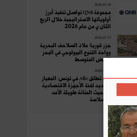
2026.07.29
مجموعة QNB تواصل تنفيذ أبرز
أولوياتها الاستراتيجية خلال الربع
الثان ي من عام 2026
2026.07.17
جزر قوريا: ملاذ السلاحف البحرية
وواحة التنوع البيولوجي في البحر
الأبيض المتوسط
2026.08.04
أوبو تطلق A6c في تونس: المعيار
الجديد لفئة الأجهزة الاقتصادية
من حيث المتانة طويلة الأمد
والسلاسة