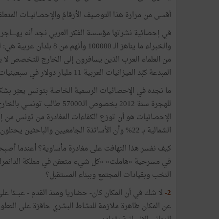
أقسى
من
مرارة
هذا
التوصيف
الأرقامُ
والإحصائيــات
المتعلق
في
إحصائية
نشرتها
مؤسسة
الفكر
العربي
نجد
أنه
يهـــــاجر
والخبراء
ما
يناهز
الـ
100000 وأنهم
من
8
بلدان
عربية
هي
:
ل
من
العلماء
العرب
الذين
يسافرون
إلى
الخارج
للتخصص
لا
ي
المبدعة
كبَّد
الميزانيات
العربية
11
مليار
دولار
في
سبعينيات
ما
نجده
في
الإحصائيات
الرسمية
الخاصة
بتونس
يعبّر
بشك
للهجرة
سنة
2012
بخصوص
الـ57000
طالب
تونسي
بالخار
الإحصائيات
هو
أن
توزع
الكفاءات
المغادرة
من
تونس
من
إ
الشمالية
بـ
22
%
وأن
الأساتذة
الجامعيين
والباحثين
يحتلون
كيف
نفسر
هذا
التهافت
على
مغادرة
مأساوية؟
أعندما
أصبح
في
مسرحية
«
هاملت
»
«
كل
شيء
متعفن
في
مملكة
الدانمر
النخب
وبقيادات
المجتمع
وببناء
المستقبل؟
2-
لا
شك
في
أن
المكان
كان
-
حضاريا
ومنذ
القدم
-
عبـــئا
على
عن
المكان
ظاهرة
ملازمة
للنشاط
البشري
حافزة
على
التطور