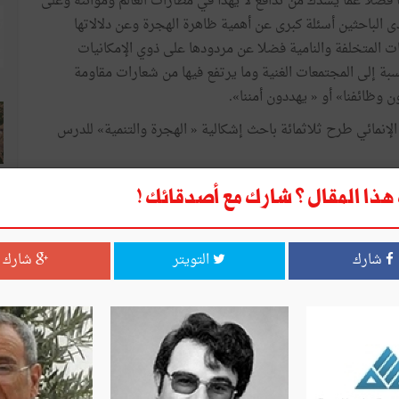
فضلا
عما
يشدّك
من
تدافع
لا
يهدأ
في
مطارات
العالم
وموانئه
وعلى
ى
الباحثين
أسئلة
كبرى
عن
أهمية
ظاهرة
الهجرة
وعن
دلالاتها
ات
المتخلفة
والنامية
فضلا
عن
مردودها
على
ذوي
الإمكانيات
سبة
إلى
المجتمعات
الغنية
وما
يرتفع
فيها
من
شعارات
مقاومة
ن
وظائفنا
»
أو
«
يهددون
أمننا
»
.
الإنمائي
طرح
ثلاثمائة
باحث
إشكالية
«
الهجرة
والتنمية
»
للدرس
تنقّلون؟
هل
الانتقال
يعزّز
التنمية
البشرية؟
ما
هي
آثار
الهجرة
ذا المقال ؟ شارك مع أصدقائك !
كيف
ينبغي
التعامل
مع
هذه
الظاهرة
و
أية
سياسات
ينبغي
اتخاذها
شارك
التويتر
شارك
جملة
من
العناصر
الدالة
المتعلّقة
بهجرة
الكفاءات
وخصائصها
وال
المهاجرين
في
بلاد
المقصد
وما
يطـــرأ
على
ثقافة
الأجيال
ية
التنمية
بدلالتها
الشاملة
وضمن
تحدي
تنشئة
النخب
الجديدة
عالم
الاجتماع
الأمريكي
«
ماركوس
لي
هانسن
»
(
Marcus Lee
ل
جيل
عن
الآخر
.
توصل
«
هانسن
»
في
أعماله
إلى
وجود
فروق