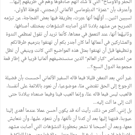
الحفر والأوساخ" التي لا شك أنهم صادفوها وهم في طريقهم إليها...
وأعترف بأن "غمزة" الدبلوماسي الألماني أزعجتني، للوهلة الأولى،
لسببين اثنين... أوّلُهُما أنها عبّرت، بطريقة فيها بعض الفجاجة، عن تبرّمه
الصريح من مشهد بلادنا الذي أصابته التشوّهات بمختلف أصنافها،
وثانيهُما أنها، عند التعمق في معناها، كأنما تريد أن تقول لمنظمي الندوة
والمشاركين في أعمالها أما كان أجدر بكم أن تهتمّوا بترميم طرقاتكم
وتنظيفها قبل أن تهتمّوا بمثل هذه المواضيع التي كانت وينبغي أن تظل
من اختصاص "كبار العالم" الذين ستستضيفهم ألمانيا قريبا في إطار قمة
مجموعة الدول السبع؟...
غير أنني بعد التمعّن قليلا فيما قاله السفير الألماني أحسست بأن فضيلة
الرجوع إلى الحق تقتضي منّا، موضوعيا، أن نعود باللائمة على أنفسنا،
فالعيب ليس فيما قاله عنّا، وإنما العيب فينا وفيما صنعناه ببلادنا حتى
آلت إلى ما آلت إليه...
بل إنني، أكثر من ذلك، رأيت أنه قد يكون أحسن عملا عندما أهدى إلينا
عيوبنا، فنبّهنا إليها بعد أن كدنا أن نألفها، وأن نتعوّد عليها، وأن نتعايش
معها، وبعد أن أصبحنا لا نشعر بخطورة التشوّهات التي أصابت مشهد