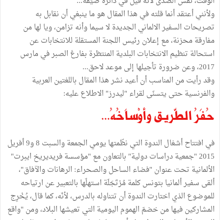
الوقت، نفس الصدى لأنه قيل في دائرة ضيّقة...
ولأنني أعتقد أنما قلته في هذا المقال هو ما ينبغي أن نقابل به
تصريحات السفير الالماني الجديدة لا سيما وأنه تزامن، ويا لها من
مفارقة محزنة، مع إعلان رئيس اللجنة المستقلة للانتخابات عن
استحالة تنظيم الانتخابات البلدية المنتظرة بفارغ الصبر في مارس
2017، وعن ضرورة تأجيلها إلى موعد لاحق...
وقد رأيت من المناسب أن أعيد نشر هذا المقال باللغتين العربية
والفرنسية حتى يتسنّى لقراء "ليدرز" الاطلاع عليه:
حُفَرُ الطّريق وأوْساَخُهُ...
في افتتاح أشغال الندوة التي نظّمتها يومي الجمعة والسبت 8 و9 أفريل
2015 "جمعية دراسات دولية" بالتعاون مع "مؤسسة فريديريخ ايبرت"
الألمانية تحت عنوان "فضاء الساحل والصحراء: الرهانات والآفاق"،
ألقى سفير ألمانيا بتونس كلمة مُرْتَجَلَة استهلّها بالتعبير عن ارتياحه
للموضوع الذي اختارت الندوة أن تتناوله بالدرس، لأنّه، كما قال، يُخْرِج
المشاركين فيها من خضمّ الهموم اليومية التي تعيشها البلاد، ومن "واقع