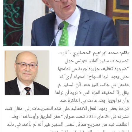
بقلم: محمد ابراهيم الحصايري -
أثارت
تصريحات سفير ألمانيا بتونس حول
"ضرورة تنظيف جزيرة جربة من قمامتها
حتى يعود اليها السواح" استياء أرى أنه
مفتعل في جانب كبير منه، لأنّ السفير لم
يقل إلاّ الحقيقة المرّة التي لا نريد أن نراها
وأن نواجهها. وقد عادت بي الذاكرة عند
قراءة بعض ردود الفعل الانفعالية على هذه التصريحات إلى مقال كنت
نشرته في 26 ماي 2015 تحت عنوان "حفر الطريق وأوساخه"، وقد
انطلقت فيه من تصريح مماثل لنفس السفير غير أنه لم يأخذ، في ذلك