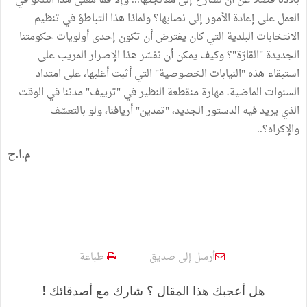
بلادنا فضلا عن أن نسارع إلى معالجتها... وإلا فما معنى هذا التلكؤ في
العمل على إعادة الأمور إلى نصابها؟ ولماذا هذا التباطؤ في تنظيم
الانتخابات البلدية التي كان يفترض أن تكون إحدى أولويات حكومتنا
الجديدة "القارّة"؟ وكيف يمكن أن نفسّر هذا الإصرار المريب على
استبقاء هذه "النيابات الخصوصية" التي أثبت أغلبها، على امتداد
السنوات الماضية، مهارة منقطعة النظير في "ترييف" مدننا في الوقت
الذي يريد فيه الدستور الجديد، "تمدين" أريافنا، ولو بالتعسّف
والإكراه؟..
م.ا.ح
أرسل إلى صديق
طباعة
هل أعجبك هذا المقال ؟ شارك مع أصدقائك !