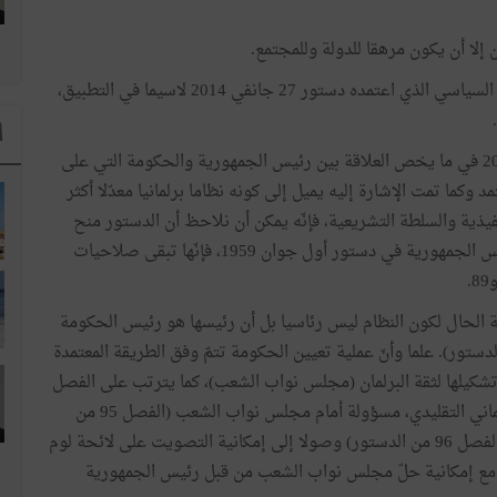
إلا
أن
يكون
مرهقا
للدولة
وللمجتمع
.
السياسي
الذي
اعتمده
دستور
27
جانفي
2014
لاسيما
في
التطبيق،
.
ا
2
في
ما
يخص
العلاقة
بين
رئيس
الجمهورية
والحكومة
التي
على
مد
وكما
تمت
الإشارة
إليه
يميل
إلى
كونه
نظاما
برلمانيا
معدّلا
أكثر
فيذية
والسلطة
التشريعية،
فإنّه
يمكن
أن
نلاحظ
أن
الدستور
منح
س
الجمهورية
في
دستور
أول
جوان
1959،
فإنّها
تبقى
صلاحيات
89
.
ة
الحال
لكون
النظام
ليس
رئاسيا
بل
أن
رئيسها
هو
رئيس
الحكومة
لدستور
).
علما
وأنّ
عملية
تعيين
الحكومة
تتمّ
وفق
الطريقة
المعتمدة
شكيلها
لثقة
البرلمان
(
مجلس
نواب
الشعب
)
،
كما
يترتب
على
الفصل
ماني
التقليدي،
مسؤولة
أمام
مجلس
نواب
الشعب
(
الفصل
95
من
لفصل
96
من
الدستور
)
وصولا
إلى
إمكانية
التصويت
على
لائحة
لوم
مع
إمكانية
حلّ
مجلس
نواب
الشعب
من
قبل
رئيس
الجمهورية