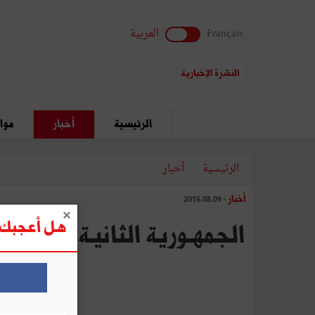
Français
العربية
النشرة الإخبارية
الرئيسية
أخبار
مواق
الرئيسية
أخبار
أخبار
- 2016.08.09
هل أعجبك ه
الجمهـورية‭ ‬الثانيـة ‬و‭ ‬نظامها‭ ‬السياسي: إلى‭ ‬أيـن؟