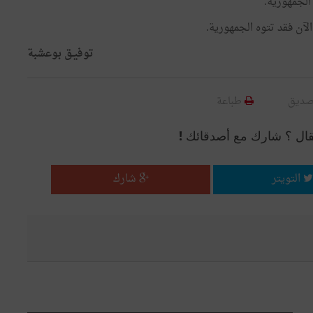
الجمهورية
.
الآن
فقد
تتوه
الجمهورية
.
توفيـق
بوعشبة
صديق
طباعة
قال ؟ شارك مع أصدقائك !
التويتر
شارك