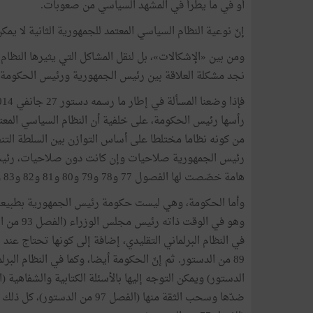
أو
في
ما
يطرأ
في
المشهد
السياسي
من
صعوبات
.
إنّ
نوعية
النظام
السياسي
المعتمد
للجمهورية
الثانية
لا
يمكن
ومن
بين
«
الإشكالات
»
،
بل
لنقل
المشاكل
التي
يثيرها
النظام
نجد
مشكلة
العلاقة
بين
رئيس
الجمهورية
ورئيس
الحكومة
فإذا
وضعنا
المسألة
في
إطار
ما
رسمه
دستور
27
جانفي
014
رأسها
رئيس
الحكومة،
على
خلفية
أن
النظام
السياسي
المعت
من
كونه
نظاما
مختلطا
على
أساس
التوازن
بين
السلطة
التن
رئيس
الجمهورية
صلاحيات
وإن
كانت
دون
صلاحيات،
رئي
هامة
خصّصت
لها
الفصول
77
و78
و79
و80
و81
و82
و83
و
وأما
الحكومة،
وهي
ليست
حكومة
رئيس
الجمهورية
بطبيع
وهو
في
الوقت
ذاته
رئيس
مجلس
الوزراء
(
الفصل
93
من
ا
في
النظام
البرلماني
التقليدي،
إضافة
إلى
كونها
تحتاج
عند
ت
89
من
الدستور
.
ثم
إنّ
الحكومة
أيضا،
وكما
في
النظام
البرل
الدستور
)
ويمكن
التوجه
إليها
بالأسئلة
الكتابية
والشفاهية
(
ا
ضدّها
وسحب
الثقة
منها
(
الفصل
97
من
الدستور
)
،
كل
ذلك