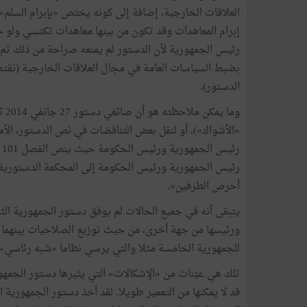
العلاقات
الخارجية،
إضافة
إلى
كونه
يختص
«
بإبرام
السلم
»
إبرام
المعاهدات
وقد
تكون
من
بينها
معاهدات
تكتسي
ولو
ج
رئيس
الجمهورية
لأن
الدستور
لم
يمنعه
صراحة
من
ذلك
ثم
بضبط
السياسات
العامة
في
مجال
العلاقات
الخارجية
(
نقت
الدستور
).
وما
يمكن
ملاحظته
هو
أن
صائغي
دستور
27
جانفي
2014
ك
«
الأشواك
»
)
،
أو
لنقل
بعض
التناقضات
في
نص
الدستور،
الأم
رئيس
الجمهورية
ورئيس
الحكومة
حيث
ينص
الفصل
101
رئيس
الجمهورية
ورئيس
الحكومة
إلى
المحكمة
الدستورية
أحرص
الطرفين
»
.
يتبقى
أنه
في
جميع
الحالات
لم
يوفق
دستور
الجمهورية
الث
ورئيسها
من
جهة
أخرى،
من
حيث
توزيع
الصلاحيات
بينهما
للجمهورية
الخامسة
مثلا
والتي
يرسي
نظاما
«
شبه
رئاسي
»
تلك
هي
عيّنات
من
«
الإشكالات
»
التي
يثيرها
دستور
الجمهو
قد
لا
يمكنها
من
التعمير
طويلا
.
لقد
أخذ
دستور
الجمهورية
ا