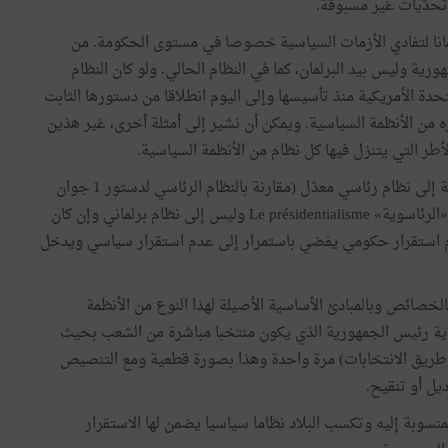
تحدّيات
غير
مسبوقة
.
نا
لتفادي
الأزمات
السياسية
خصوصا
في
مستوى
الحكومة
.
من
هورية
وليس
بيد
البرلمان،
كما
في
النظام
الحالي
.
ولو
كان
النظام
تحدة
الأمريكية
منذ
تأسيسها
وإلى
اليوم
انطلاقا
من
دستورها
الثابت
ه
من
الأنظمة
السياسية
.
ويمكن
أن
نشير
إلى
أمثلة
أخرى،
غير
هذين
لأطر
التي
يتنزل
فيها
كل
نظام
من
الأنظمة
السياسية
.
ة
إلى
نظام
رئاسي
معدّل
(
مقارنة
بالنظام
الرئاسي
لدستور
1
جوان
«
الرئاسوية
»
Le présidentialisme
وليس
إلى
نظام
برلماني
وإن
كان
استقرار
حكومي
يفضي
باستمرار
إلى
عدم
استقرار
سياسي
ويدخل
الخصائص
وبالمبادئ
الأساسية
الأصيلة
لهذا
النوع
من
الأنظمة
ية
رئيس
الجمهورية
الذي
يكون
منتخبا
مباشرة
من
الشعب
بحيث
طريق
الانتخابات
)
مرة
واحدة
وهذا
بصورة
قطعية
ومع
التنصيص
يل
أو
تنقيح
.
منسوبة
إليه
وتكسب
البلاد
نظاما
سياسيا
يضمن
لها
الاستقرار