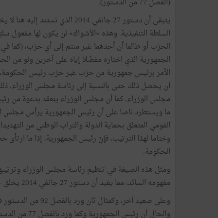
(
الفصل
77
من
الدستور
).
يتبقى
أن
دستور
27
جانفي
2014
الذي
نستند
إليه
هنا
لا
يخل
السلطة
التنفيذية
.
وهذه
«
الأشواك
»
لن
يكون
لها
مفعول
سلبّ
الحزب
أو
طالما
أن
أحدهما
غير
منتم
إلى
أي
حزب،
(
كما
في
الجمهورية
الذي
اختاره
مفضّلا
إياه
على
آخرين
ولو
من
الح
الأمر
برئيس
جمهورية
من
حزب
غير
حزب
رئيس
الحكومة،
أن
يحصل
ذلك
حتى
بالنسبة
إلى
رئاسة
مجلس
الوزراء
.
ذل
مجلس
الوزراء
.
كما
أن
مجلس
الوزراء
ينعقد
بدعوة
من
رئي
ما
ويستطرد
ناصا
على
أن
رئيس
الجمهورية
يرأس
مجلس
ا
القومي
المتعلق
بحماية
الدولة
والتراب
الوطني
من
التهديدا
وختاما
لهذا
الترتيب،
فإنّ
رئيس
الجمهورية،
إذا
ما
ارتأى
حض
الحكومة
.
ومثل
هذه
الصيغة
في
تنظيم
رئاسة
مجلس
الوزراء
وترتيبها
مفهومه
السائد،
مما
يفيد
أن
دستور
27
جانفي
2014
يخلق
–
وعلى
صعيد
آخر،
وكمثال
ثان
ورد
بالفصل
92
من
الدستور
ف
والحال
أن
رئيس
الجمهورية
وكما
ورد
بالفصل
77
من
الدست