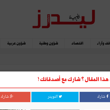
ف وآراء
اقتصاد
شؤون وطنية
شؤون عربية
ذا المقال ؟ شارك مع أصدقائك !
شارك
التويتر
شارك