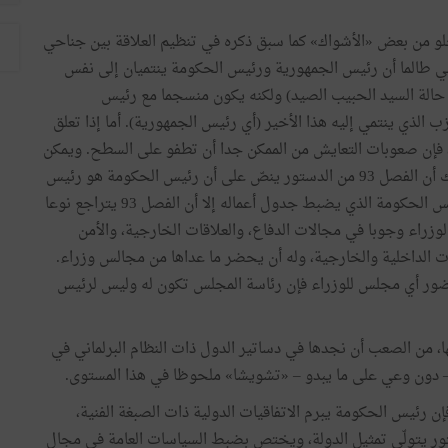
و
من
بعض
«
الأشواك
»
كما
سبق
ذكره
في
تنظيم
العلاقة
بين
جناحي
ي
طالما
أن
رئيس
الجمهورية
ورئيس
الحكومة
ينتميان
إلى
نفس
حالة
السيد
الحبيب
الصيد
)
ولكنه
يكون
منسجما
مع
رئيس
زب
الذي
ينتمي
إليه
هذا
الأخير
(
أي
رئيس
الجمهورية
).
أما
إذا
تعلق
فإن
صعوبات
التعايش
من
الممكن
جدا
أن
تطفو
على
السطح
.
ويمكن
ك
أن
الفصل
93
من
الدستور
ينصّ
على
أن
رئيس
الحكومة
هو
رئيس
س
الحكومة
الذي
يضبط
جدول
أعماله
إلا
أن
الفصل
93
يتراجع
نوعا
لوزراء
وجوبا
في
مجالات
الدفاع،
والعلاقات
الخارجية،
والأمن
ت
الداخلية
والخارجية،
وله
أن
يحضر
ما
عداها
من
مجالس
وزراء
.
ور
أي
مجلس
للوزراء
فإن
رئاسة
المجلس
تكون
له
وليس
لرئيس
،
من
الصعب
أن
نجدها
في
دساتير
الدول
ذات
النظام
البرلماني
في
دون
وعي
على
ما
يبدو
–
«
تشويشا
»
ملحوظا
في
هذا
المستوى
.
إن
رئيس
الحكومة
يبرم
الاتفاقيات
الدولية
ذات
الصبغة
الفنية،
ور
يتولّى
تمثيل
الدولة،
ويختص
بضبط
السياسات
العامة
في
مجال