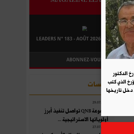
LEADERS N° 183 - AOÛT 2026 : EN KIOSQUE
ABONNEZ-VOUS
رخ الدكتور
ؤرخ الذي كتب
صداء المؤسسات
 دخل تاريخها
29.07.2026
مجموعة QNB تواصل تنفيذ أبرز
أولوياتها الاستراتيجية ...
27.07.2026