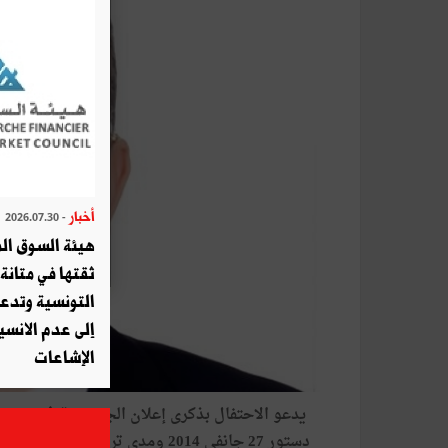
أخبار
- 2026.07.30
هيئة السوق الم
ثقتها في متانة 
التونسية وتدع
إلى عدم الانسيا
الإشاعات
يدعو
الاحتفال
بذكرى
إعلان
الجمهورية
في
25
جو
دستور
27
جانفي
2014
ومدى
ترسخ
قيمها
في
واق