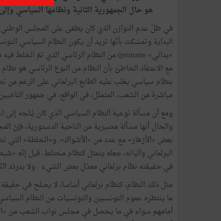
هو
حال
الجمهورية
الثانية
ونظامها
السياسي
وإلى
في
ظلّ
عدم
التوازن
الذي
كان
يطغى
على
المجلس
الوطني
البداية
وتمسّكت
بأنّها
تريد
أن
يكون
النظام
السياسي
التون
«
بدائي
»
primaire
)
من
النظام
الرئاسي
الذي
تمّ
الخلط
فيه
م
مع
الاعتقاد
الخاطئ
بأنّ
النظام
من
النوع
الرئاسي
هو
نظام
بنظام
سياسي
يغلب
عليه
الطابع
البرلماني
على
الرغم
من
تض
مباشرة
من
الشعب،
المتمثّل،
في
الواقع،
في
جمهور
الناخبين
ومع
أن
مسألة
نوعية
النظام
السياسي
الذي
كان
يُتّجه
إلى
اع
والحال
أنها
مسألة
مصيرية
من
الناحية
الدستورية،
فإنّ
الم
بعض
«
الأزهار
»
مع
عدد
من
«
الأشواك
»
.
و»الخلطة
»
التي
تض
البرلماني
وآلياته،
جعله
يتمثل
كنظام
مختلط،
قيل
إنّه
«
شبه
في
حقيقته
نظام
برلماني
معدّل
بعض
الشيء
.
ولا
يتردّد
ال
مثل
ذلك
النظام،
كنظام
برلماني
أساسا،
لا
يصلح
في
حقيقة
ما
ينتظره
عموم
التونسيين
والتونسيات
من
النظام
السياسي
أمامهم
سواء
في
ما
يحصل
في
مجلس
نواب
الشعب
من
«
ا