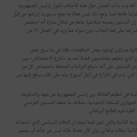
كما
ورد
بذات
الفصل
.
مثل
هذه
الأحكام
تخّول
لرئيس
الجمهورية
زئيا
طابعا
فنيا
.
ومع
ذلك
ليس
هناك
ما
يمنع
دستوريا
إبرامها
من
قبل
إن
الدستور
يمنحه
صلاحية
عامة
من
خلال
عبارة
أنه
«
يختص
صر
هنا
على
هذا
الجانب
دون
سواه
مما
ورد
في
الفصل
77
من
انوا
مدركين
لوجود
بعض
التناقضات
(
قلنا
في
ما
سبق
بعض
ر
الذي
جعلهم
يخصّصون
فصلا
لحسم
«
تنازع
الاختصاص
»
بين
من
الدستور
على
أنه
«
ترفع
النزاعات
المتعلقة
باختصاص
كل
من
التي
تبت
في
النزاع
في
أجل
أسبوع
بناء
على
طلب
يرفع
إليها
من
انية
في
تنظيم
العلاقة
بين
رئيس
الجمهورية
من
جهة
والحكومة
كجهازين
للسلطة
التنفيذية،
بخلاف
ما
حققه
الدستور
الفرنسي
الغلبة
فيه
للطابع
البرلماني
.
رية
الثانية
والتي
تبيّن
فيما
تبيّنه
أن
النظام
السياسي
الذي
اعتمدته
لثانية
بنظام
برلماني،
وإن
كان
معدلا،
فإنّه
ليس
من
شأنه
أن
يضمن