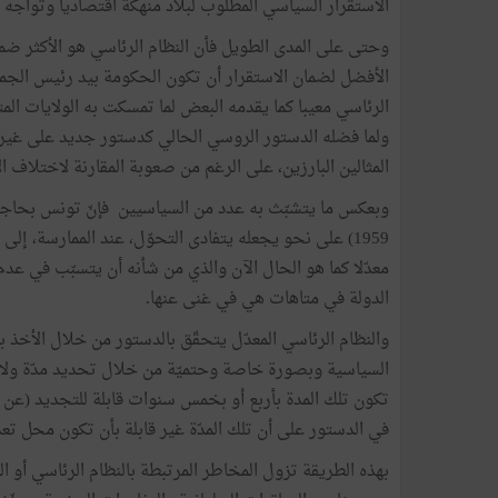
الاستقرار
السياسي
المطلوب
لبلاد
منهكة
اقتصاديا
وتواجه
وحتى
على
المدى
الطويل
فأن
النظام
الرئاسي
هو
الأكثر
ضما
الأفضل
لضمان
الاستقرار
أن
تكون
الحكومة
بيد
رئيس
الجم
الرئاسي
معيبا
كما
يقدمه
البعض
لما
تمسكت
به
الولايات
الم
ولما
فضله
الدستور
الروسي
الحالي
كدستور
جديد
على
غير
المثالين
البارزين،
على
الرغم
من
صعوبة
المقارنة
لاختلاف
ا
وبعكس
ما
يتشبّث
به
عدد
من
السياسيين
فإنّ
تونس
بحاج
1959
)
على
نحو
يجعله
يتفادى
التحوّل،
عند
الممارسة،
إلى
معدّلا
كما
هو
الحال
الآن
والذي
من
شأنه
أن
يتسبّب
في
عدم
الدولة
في
متاهات
هي
في
غنى
عنها
.
والنظام
الرئاسي
المعدّل
يتحقّق
بالدستور
من
خلال
الأخذ
ب
السياسية
وبصورة
خاصة
وحتميّة
من
خلال
تحديد
مدّة
ولا
تكون
تلك
المدة
بأربع
أو
بخمس
سنوات
قابلة
للتجديد
(
عن
في
الدستور
على
أن
تلك
المدّة
غير
قابلة
بأن
تكون
محل
تعد
بهذه
الطريقة
تزول
المخاطر
المرتبطة
بالنظام
الرئاسي
أو
ال