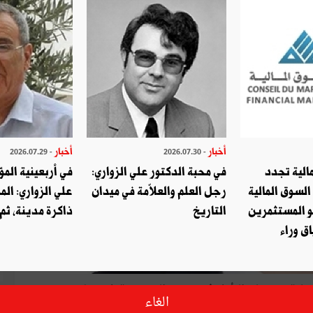
أخبار
أخبار
- 2026.07.29
- 2026.07.30
الية تجدد
في محبة الدكتور علي الزواري:
في أربعينية المؤ
السوق المالية
رجل العلم والعلاّمة في ميدان
علي الزواري: الم
أ
و المستثمرين
التاريخ
ذاكرة مدينة، ثم
ق وراء
يلية
1957
إلى
التأمّل
في
مسيرة
الجمهورية،
لا
سيّما
بعد
صدور
الغاء
ع
تونس
المعيش
.
ولعلّ
من
بين
الأسئلة
التي
يتعيّن
طرحها
:
كيف