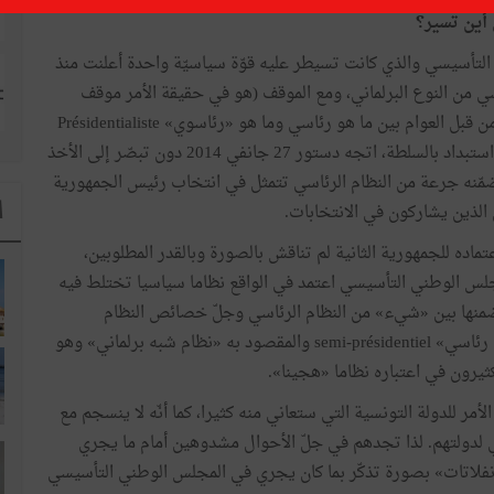
أين
تسير؟
التأسيسي
والذي
كانت
تسيطر
عليه
قوّة
سياسيّة
واحدة
أعلنت
منذ
سي
من
النوع
البرلماني،
ومع
الموقف
(
هو
في
حقيقة
الأمر
موقف
ن
قبل
العوام
بين
ما
هو
رئاسي
وما
هو
«
رئاسوي
»
Présidentialiste
استبداد
بالسلطة،
اتجه
دستور
27
جانفي
2014
دون
تبصّر
إلى
الأخذ
مّنه
جرعة
من
النظام
الرئاسي
تتمثل
في
انتخاب
رئيس
الجمهورية
ا
الذين
يشاركون
في
الانتخابات
.
تماده
للجمهورية
الثانية
لم
تناقش
بالصورة
وبالقدر
المطلوبين،
جلس
الوطني
التأسيسي
اعتمد
في
الواقع
نظاما
سياسيا
تختلط
فيه
منها
بين
«
شيء
»
من
النظام
الرئاسي
وجلّ
خصائص
النظام
رئاسي
»
semi-présidentiel
والمقصود
به
«
نظام
شبه
برلماني
»
وهو
كثيرون
في
اعتباره
نظاما
«
هجينا
»
.
الأمر
للدولة
التونسية
التي
ستعاني
منه
كثيرا،
كما
أنّه
لا
ينسجم
مع
لدولتهم
.
لذا
تجدهم
في
جلّ
الأحوال
مشدوهين
أمام
ما
يجري
نفلاتات
»
بصورة
تذكّر
بما
كان
يجري
في
المجلس
الوطني
التأسيسي