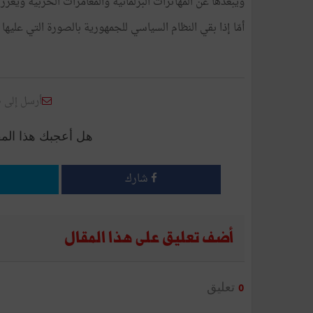
ويبعدها
عن
المهاترات
البرلمانية
والمغامرات
الحزبية
ويعزّز
أمّا
إذا
بقي
النظام
السياسي
للجمهورية
بالصورة
التي
عليها
أرسل إلى 
هل أعجبك هذا الم
شارك
أضف تعليق على هذا المقال
تعليق
0